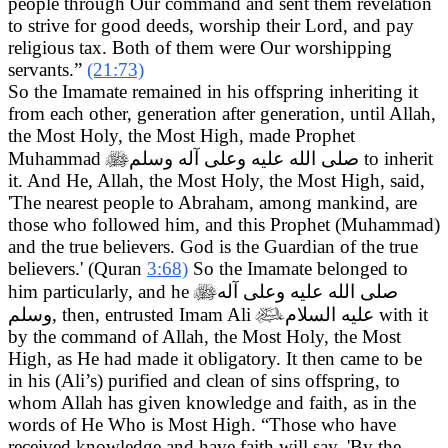
people through Our command and sent them revelation
to strive for good deeds, worship their Lord, and pay
religious tax. Both of them were Our worshipping
servants.”
(21:73)
So the Imamate remained in his offspring inheriting it
from each other, generation after generation, until Allah,
the Most Holy, the Most High, made Prophet
Muhammad

صلى الله عليه وعلى آله وسلم
to inherit
it. And He, Allah, the Most Holy, the Most High, said,
'The nearest people to Abraham, among mankind, are
those who followed him, and this Prophet (Muhammad)
and the true believers. God is the Guardian of the true
believers.' (Quran
3:68)
So the Imamate belonged to
him particularly, and he

صلى الله عليه وعلى آله
وسلم
, then, entrusted Imam Ali

عليه السلام
with it
by the command of Allah, the Most Holy, the Most
High, as He had made it obligatory. It then came to be
in his (Ali’s) purified and clean of sins offspring, to
whom Allah has given knowledge and faith, as in the
words of He Who is Most High. “Those who have
received knowledge and have faith will say, 'By the