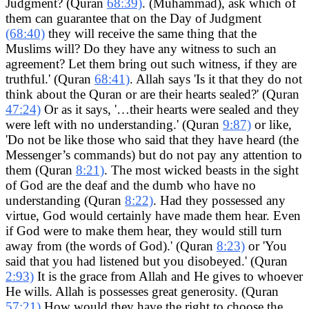
Judgment? (Quran
68:39)
. (Muhammad), ask which of
them can guarantee that on the Day of Judgment
(68:40)
they will receive the same thing that the
Muslims will? Do they have any witness to such an
agreement? Let them bring out such witness, if they are
truthful.' (Quran
68:41)
. Allah says 'Is it that they do not
think about the Quran or are their hearts sealed?' (Quran
47:24)
Or as it says, '…their hearts were sealed and they
were left with no understanding.' (Quran
9:87)
or like,
'Do not be like those who said that they have heard (the
Messenger’s commands) but do not pay any attention to
them (Quran
8:21)
. The most wicked beasts in the sight
of God are the deaf and the dumb who have no
understanding (Quran
8:22)
. Had they possessed any
virtue, God would certainly have made them hear. Even
if God were to make them hear, they would still turn
away from (the words of God).' (Quran
8:23)
or 'You
said that you had listened but you disobeyed.' (Quran
2:93)
It is the grace from Allah and He gives to whoever
He wills. Allah is possesses great generosity. (Quran
57:21)
How would they have the right to choose the