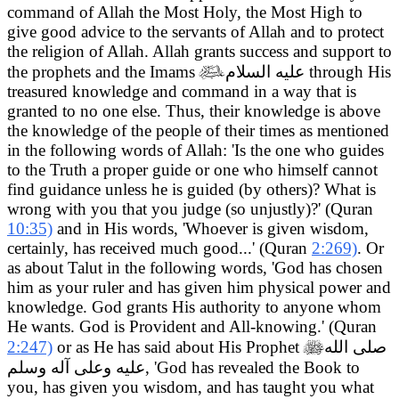
command of Allah the Most Holy, the Most High to
give good advice to the servants of Allah and to protect
the religion of Allah. Allah grants success and support to
the prophets and the Imams

عليه السلام
through His
treasured knowledge and command in a way that is
granted to no one else. Thus, their knowledge is above
the knowledge of the people of their times as mentioned
in the following words of Allah: 'Is the one who guides
to the Truth a proper guide or one who himself cannot
find guidance unless he is guided (by others)? What is
wrong with you that you judge (so unjustly)?' (Quran
10:35)
and in His words, 'Whoever is given wisdom,
certainly, has received much good...' (Quran
2:269)
. Or
as about Talut in the following words, 'God has chosen
him as your ruler and has given him physical power and
knowledge. God grants His authority to anyone whom
He wants. God is Provident and All-knowing.' (Quran
2:247)
or as He has said about His Prophet

صلى الله
عليه وعلى آله وسلم
, 'God has revealed the Book to
you, has given you wisdom, and has taught you what