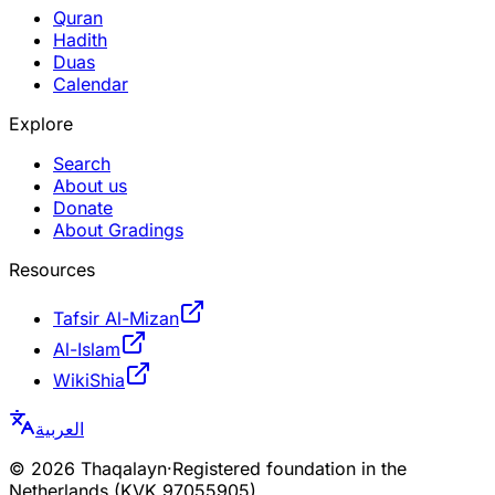
Quran
Hadith
Duas
Calendar
Explore
Search
About us
Donate
About Gradings
Resources
Tafsir Al-Mizan
Al-Islam
WikiShia
العربية
©
2026
Thaqalayn
·
Registered foundation in the
Netherlands (KVK 97055905)