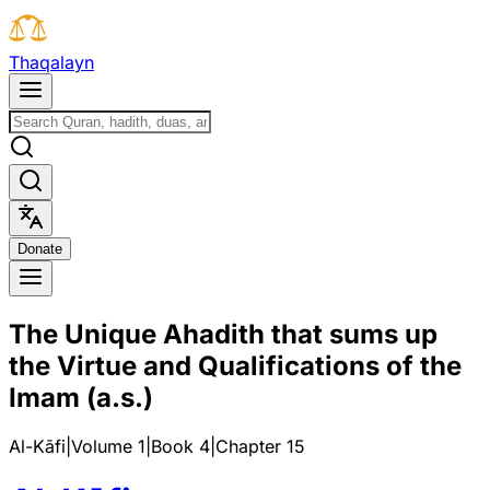
T
h
a
q
a
l
a
y
n
D
o
n
a
t
e
The Unique Ahadith that sums up
the Virtue and Qualifications of the
Imam (a.s.)
Al-Kāfi
|
Volume 1
|
Book
4
|
Chapter
15