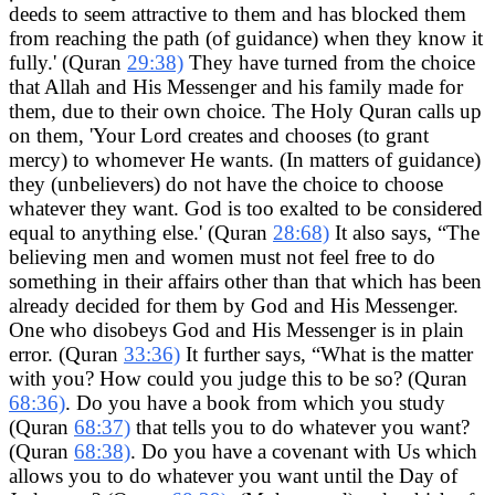
deeds to seem attractive to them and has blocked them
from reaching the path (of guidance) when they know it
fully.' (Quran
29:38)
They have turned from the choice
that Allah and His Messenger and his family made for
them, due to their own choice. The Holy Quran calls up
on them, 'Your Lord creates and chooses (to grant
mercy) to whomever He wants. (In matters of guidance)
they (unbelievers) do not have the choice to choose
whatever they want. God is too exalted to be considered
equal to anything else.' (Quran
28:68)
It also says, “The
believing men and women must not feel free to do
something in their affairs other than that which has been
already decided for them by God and His Messenger.
One who disobeys God and His Messenger is in plain
error. (Quran
33:36)
It further says, “What is the matter
with you? How could you judge this to be so? (Quran
68:36)
. Do you have a book from which you study
(Quran
68:37)
that tells you to do whatever you want?
(Quran
68:38)
. Do you have a covenant with Us which
allows you to do whatever you want until the Day of