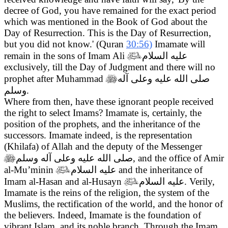
decree of God, you have remained for the exact period
which was mentioned in the Book of God about the
Day of Resurrection. This is the Day of Resurrection,
but you did not know.' (Quran
30:56)
Imamate will
remain in the sons of Imam Ali

عليه السلام
exclusively, till the Day of Judgment and there will no
prophet after Muhammad

صلى الله عليه وعلى آله
وسلم
.
Where from then, have these ignorant people received
the right to select Imams? Imamate is, certainly, the
position of the prophets, and the inheritance of the
successors. Imamate indeed, is the representation
(Khilafa) of Allah and the deputy of the Messenger

صلى الله عليه وعلى آله وسلم
, and the office of Amir
al-Mu’minin

عليه السلام
and the inheritance of
Imam al-Hasan and al-Husayn

عليه السلام
. Verily,
Imamate is the reins of the religion, the system of the
Muslims, the rectification of the world, and the honor of
the believers. Indeed, Imamate is the foundation of
vibrant Islam, and its noble branch. Through the Imam,