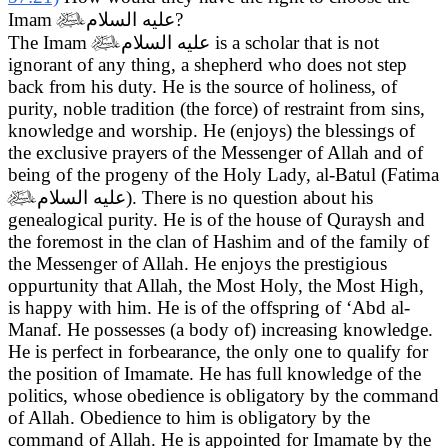
Imam

عليه السلام
?
The Imam

عليه السلام
is a scholar that is not
ignorant of any thing, a shepherd who does not step
back from his duty. He is the source of holiness, of
purity, noble tradition (the force) of restraint from sins,
knowledge and worship. He (enjoys) the blessings of
the exclusive prayers of the Messenger of Allah and of
being of the progeny of the Holy Lady, al-Batul (Fatima

عليه السلام
). There is no question about his
genealogical purity. He is of the house of Quraysh and
the foremost in the clan of Hashim and of the family of
the Messenger of Allah. He enjoys the prestigious
oppurtunity that Allah, the Most Holy, the Most High,
is happy with him. He is of the offspring of ‘Abd al-
Manaf. He possesses (a body of) increasing knowledge.
He is perfect in forbearance, the only one to qualify for
the position of Imamate. He has full knowledge of the
politics, whose obedience is obligatory by the command
of Allah. Obedience to him is obligatory by the
command of Allah. He is appointed for Imamate by the