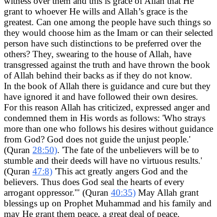
witness over them and this is grace of Allah that He
grant to whoever He wills and Allah’s grace is the
greatest. Can one among the people have such things so
they would choose him as the Imam or can their selected
person have such distinctions to be preferred over the
others? They, swearing to the house of Allah, have
transgressed against the truth and have thrown the book
of Allah behind their backs as if they do not know.
In the book of Allah there is guidance and cure but they
have ignored it and have followed their own desires.
For this reason Allah has criticized, expressed anger and
condemned them in His words as follows: 'Who strays
more than one who follows his desires without guidance
from God? God does not guide the unjust people.'
(Quran
28:50)
. 'The fate of the unbelievers will be to
stumble and their deeds will have no virtuous results.'
(Quran
47:8)
'This act greatly angers God and the
believers. Thus does God seal the hearts of every
arrogant oppressor.'" (Quran
40:35)
May Allah grant
blessings up on Prophet Muhammad and his family and
may He grant them peace, a great deal of peace.