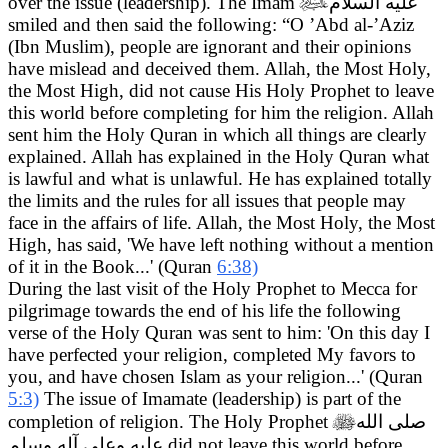
over the issue (leadership). The Imam

عليه السلام
smiled and then said the following: “O ’Abd al-’Aziz
(Ibn Muslim), people are ignorant and their opinions
have mislead and deceived them. Allah, the Most Holy,
the Most High, did not cause His Holy Prophet to leave
this world before completing for him the religion. Allah
sent him the Holy Quran in which all things are clearly
explained. Allah has explained in the Holy Quran what
is lawful and what is unlawful. He has explained totally
the limits and the rules for all issues that people may
face in the affairs of life. Allah, the Most Holy, the Most
High, has said, 'We have left nothing without a mention
of it in the Book...' (Quran
6:38)
During the last visit of the Holy Prophet to Mecca for
pilgrimage towards the end of his life the following
verse of the Holy Quran was sent to him: 'On this day I
have perfected your religion, completed My favors to
you, and have chosen Islam as your religion...' (Quran
5:3)
The issue of Imamate (leadership) is part of the
completion of religion. The Holy Prophet

صلى الله
عليه وعلى آله وسلم
did not leave this world before