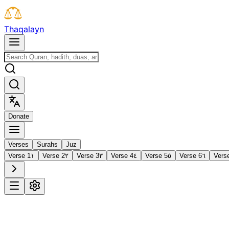
T
h
a
q
a
l
a
y
n
D
o
n
a
t
e
Verses
Surahs
Juz
Verse 1
١
Verse 2
٢
Verse 3
٣
Verse 4
٤
Verse 5
٥
Verse 6
٦
Vers
1
Al-Fātiḥah
The Opening
·
7 verses