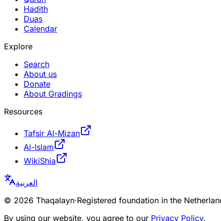
Hadith
Duas
Calendar
Explore
Search
About us
Donate
About Gradings
Resources
Tafsir Al-Mizan
Al-Islam
WikiShia
العربية
©
2026
Thaqalayn
·
Registered foundation in the Netherl
By using our website, you agree to our
Privacy Policy
.