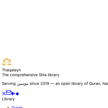
تاتھا جس طرح خدا سے ڈرتے ہیں بلکہ اس سے بھی زیادہ۔
دو زندگانیٴِ دنیا کاسرمایہ ناچیز اور کم تر ہے اور
Read full surah
Next verse
Previous verse
T
h
a
q
a
l
a
y
n
The comprehensive Shia library
since 2019 — an open library of Quran, hadi
مؤمنین
Serving
Library
Quran