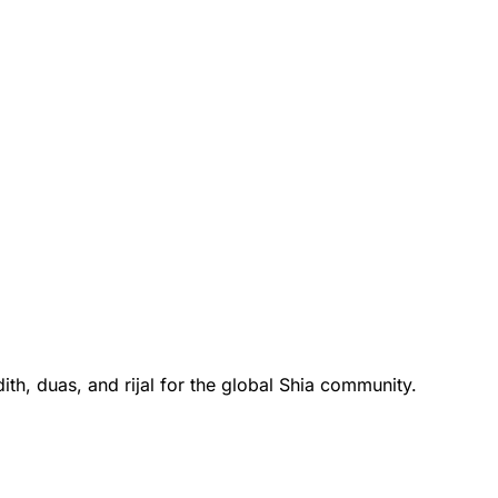
 حکم دیا گیا تو ان میں سے ایک گروہ لوگوں سے ایسے ڈر
 ہے کیوں یہ حکم دینے میں تاخیر نہیں کی ۔ ان سے کہہ 
ے سے چھوٹا ظلم بھی نہیں ہوگا۔
th, duas, and rijal for the global Shia community.