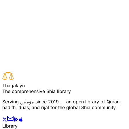
غمگین ہوں گے (لہذا جنت اور سعادت کسی خاص گروہ سے
مخصوص نہیں ہے)۔ ۱ تفسیر المنار ،زیر بحث آیہ کے
ذیل میں۔
Read full surah
Next verse
Previous verse
T
h
a
q
a
l
a
y
n
The comprehensive Shia library
since 2019 — an open library of Quran,
مؤمنین
Serving
hadith, duas, and rijal for the global Shia community.
Library