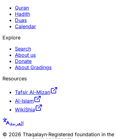
Quran
Hadith
Duas
Calendar
Explore
Search
About us
Donate
About Gradings
Resources
Tafsir Al-Mizan
Al-Islam
WikiShia
العربية
©
2026
Thaqalayn
·
Registered foundation in the