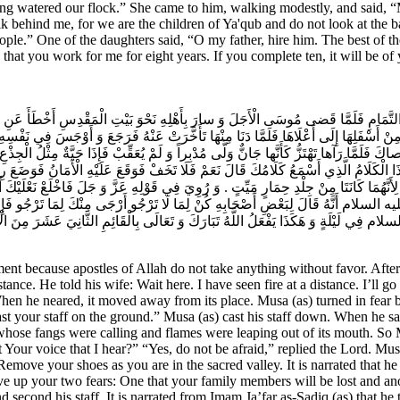
ng watered our flock.” She came to him, walking modestly, and said, “
walk behind me, for we are the children of Ya'qub and do not look at th
le.” One of the daughters said, “O my father, hire him. The best of th
that you work for me for eight years. If you complete ten, it will be o
وَ التَّمَامِ‌ فَلَمَّا قَضى‌ مُوسَى الْأَجَلَ وَ سارَ بِأَهْلِهِ‌ نَحْوَ بَيْتِ الْمَقْدِسِ أَخْطَأَ عَنِ ا
 مِنْ أَسْفَلِهَا إِلَى أَعْلَاهَا فَلَمَّا دَنَا مِنْهَا تَأَخَّرَتْ عَنْهُ فَرَجَعَ وَ أَوْجَسَ‌ فِي نَفْس
 فَلَمَّا رَآها تَهْتَزُّ كَأَنَّها جَانٌّ وَلَّى مُدْبِراً وَ لَمْ يُعَقِّبْ‌ فَإِذَا حَيَّةٌ مِثْلُ الْجِذْ
َذَا الْكَلَامُ الَّذِي أَسْمَعُ كَلَامُكَ قَالَ نَعَمْ فَلَا تَخَفْ فَوَقَعَ عَلَيْهِ الْأَمَانُ فَوَضَعَ رِ
مَا لِأَنَّهُمَا كَانَتَا مِنْ جِلْدِ حِمَارٍ مَيِّتٍ . وَ رُوِيَ‌ فِي قَوْلِهِ عَزَّ وَ جَلَ‌ فَاخْلَعْ نَعْلَ
ِ عليه السلام أَنَّهُ قَالَ لِبَعْضِ أَصْحَابِهِ‌ كُنْ لِمَا لَا تَرْجُو أَرْجَى مِنْكَ لِمَا تَرْجُو فَ
سلام فِي لَيْلَةٍ وَ هَكَذَا يَفْعَلُ اللَّهُ تَبَارَكَ وَ تَعَالَى بِالْقَائِمِ الثَّانِيَ عَشَرَ مِنَ ال
ent because apostles of Allah do not take anything without favor. After
tance. He told his wife: Wait here. I have seen fire at a distance. I’ll go
When he neared, it moved away from its place. Musa (as) turned in fear 
Cast your staff on the ground.” Musa (as) cast his staff down. When he 
hose fangs were calling and flames were leaping out of its mouth. So M
 Your voice that I hear?” “Yes, do not be afraid,” replied the Lord. Mus
 Remove your shoes as you are in the sacred valley. It is narrated that 
ve up your two fears: One that your family members will be lost and ano
d second his staff. It is narrated from Imam Ja’far as-Sadiq (as) that h