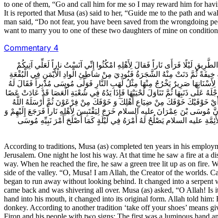
to one of them, “Go and call him for me so I may reward him for havi
It is reported that Musa (as) said to her, “Guide me to the path and 
man said, “Do not fear, you have been saved from the wrongdoing peop
want to marry you to one of these two daughters of mine on condition 
Commentary 4
لطَّرِيقِ لَيْلًا فَرَأَى نَاراً فَقالَ لِأَهْلِهِ امْكُثُوا إِنِّي آنَسْتُ ناراً لَعَلِّي آتِيكُمْ
ِهِ خِيفَةً ثُمَّ دَنَتْ مِنْهُ الشَّجَرَةُ فَنُودِيَ‌ مِنْ شاطِئِ الْوادِ الْأَيْمَنِ فِي الْبُقْعَةِ
عِ لِأَسْنَانِهَا صَرِيرٌ يَخْرُجُ مِنْهَا مِثْلُ لَهَبِ النَّارِ فَوَلَّى مُوسَى مُدْبِراً فَقَالَ لَهُ
جْلَهُ عَلَى ذَنَبِهَا ثُمَّ تَنَاوَلَ لَحْيَيْهَا فَإِذَا يَدُهُ فِي شُعْبَةِ الْعَصَا قَدْ عَادَتْ عَصًا
يْكَ‌ أَيْ خَوْفَيْكَ خَوْفَكَ مِنْ ضِيَاعِ أَهْلِكَ وَ خَوْفَكَ مِنْ فِرْعَوْنَ ثُمَّ أَرْسَلَهُ اللَّهُ
إِنَّ مُوسَى‌ بْنَ عِمْرَانَ عليه السلام خَرَجَ لِيَقْتَبِسَ لِأَهْلِهِ نَاراً فَرَجَعَ إِلَيْهِمْ وَ
ْأَئِمَّةِ عليه السلام يَصْلُحُ لَهُ أَمْرَهُ فِي لَيْلَةٍ كَمَا أَصْلَحَ أَمْرَ نَبِيِّهِ مُوسَى
According to traditions, Musa (as) completed ten years in his employm
Jerusalem. One night he lost his way. At that time he saw a fire at a dis
way. When he reached the fire, he saw a green tree lit up as on fire. 
side of the valley. “O, Musa! I am Allah, the Creator of the worlds. 
began to run away without looking behind. It changed into a serpent w
came back and was shivering all over. Musa (as) asked, “O Allah! Is it
hand into his mouth, it changed into its original form. Allah told him:
donkey. According to another tradition ‘take off your shoes’ means gi
Firon and his people with two signs: The first was a luminous hand an