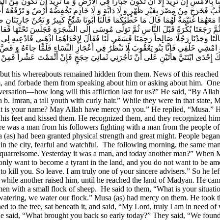
اً بِالْأَمْسِ إِنْ تُرِيدُ إِلَّا أَنْ تَكُونَ جَبَّاراً فِي الْأَرْضِ وَ ما تُرِيدُ أَنْ تَكُونَ مِن
قَّبُ‌ فَخَرَجَ مِنْ مِصْرَ بِغَيْرِ ظَهْرٍ وَ لَا دَابَّةٍ وَ لَا خَادِمٍ تَخْفِضُهُ أَرْضٌ وَ تَرْفَعُهُ
ِذَا مَعَهُمَا غُنَيْمَةٌ لَهُمَا قَالَ مَا خَطْبُكُمَا قَالَتَا أَبُونَا شَيْخٌ كَبِيرٌ وَ نَحْنُ جَارِيَتَا
جَعَتَا بُكْرَةً قَبْلَ النَّاسِ ثُمَّ تَوَلَّى مُوسَى إِلَى الشَّجَرَةِ فَجَلَسَ تَحْتَهَا فَقالَ رَبِ
قَالَتَا وَجَدْنَا رَجُلًا صَالِحاً رَحِمَنَا فَسَقَى لَنَا فَقَالَ لِإِحْدَاهُمَا اذْهَبِي فَادْعِيهِ ل
ِي خَلْفِي فَإِنَّا بَنُو يَعْقُوبَ لَا نَنْظُرُ فِي أَعْجَازِ النِّسَاءِ فَلَمَّا جاءَهُ وَ قَصَّ
كِحَكَ إِحْدَى ابْنَتَيَّ هاتَيْنِ عَلى‌ أَنْ تَأْجُرَنِي ثَمانِيَ حِجَجٍ فَإِنْ أَتْمَمْتَ عَشْراً فَمِنْ
, but his whereabouts remained hidden from them. News of this reached 
m, and forbade them from speaking about him or asking about him. One 
rsation—how long will this affliction last for us?” He said, “By Allah,
b. Imran, a tall youth with curly hair.” While they were in that state,
at is your name? May Allah have mercy on you.” He replied, “Musa.” H
o his feet and kissed them. He recognized them, and they recognized him
ere was a man from his followers fighting with a man from the people o
 (as) had been granted physical strength and great might. People began
 the city, fearful and watchful. The following morning, the same man 
ly quarrelsome. Yesterday it was a man, and today another man?” When M
only want to become a tyrant in the land, and you do not want to be am
to kill you. So leave. I am truly one of your sincere advisers.” So he l
hile another raised him, until he reached the land of Madyan. He came t
n with a small flock of sheep. He said to them, “What is your situati
atering, we water our flock.” Musa (as) had mercy on them. He took th
d to the tree, sat beneath it, and said, “My Lord, truly I am in need of
r, he said, “What brought you back so early today?” They said, “We fou