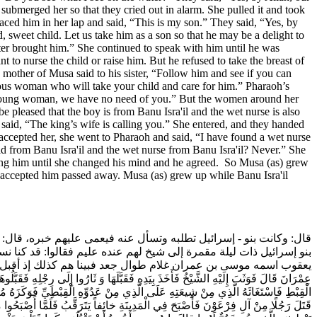
submerged her so that they cried out in alarm. She pulled it and took
placed him in her lap and said, “This is my son.” They said, “Yes, by
 sweet child. Let us take him as a son so that he may be a delight to
er brought him.” She continued to speak with him until he was
to nurse the child or raise him. But he refused to take the breast of
mother of Musa said to his sister, “Follow him and see if you can
hteous woman who will take your child and care for him.” Pharaoh’s
e, young woman, we have no need of you.” But the women around her
pleased that the boy is from Banu Isra'il and the wet nurse is also
 said, “The king’s wife is calling you.” She entered, and they handed
 accepted her, she went to Pharaoh and said, “I have found a wet nurse
d from Banu Isra'il and the wet nurse from Banu Isra'il? Never.” She
ding him until she changed his mind and he agreed. So Musa (as) grew
ad accepted him passed away. Musa (as) grew up while Banu Isra'il
قال: وكانت بنو - إسرائيل تطلبه وتسأل عنه فيعمى عليهم خبره، قال: 
بنو إسرائيل ذات ليلة مقمرة إلى شيخ لهم عنده عليم فقالوا: قد كنا نس
يعقوب اسمه موسى بن عمران غلام طوال جعد فبينا هم كذلك إذ أقبل موسى يسير على 
عِمْرَانَ قَالَ فَوَثَبَ إِلَيْهِ الشَّيْخُ فَأَخَذَ بِيَدِهِ فَقَبَّلَهَا وَ ثَارُوا إِلَى رِجْلِهِ فَقَب
الْقِبْطِ فَاسْتَغَاثَهُ الَّذِي مِنْ شِيعَتِهِ عَلَى الَّذِي مِنْ عَدُوِّهِ الْقِبْطِيِّ فَوَ
قَتَلَ رَجُلًا مِنْ آلِ فِرْعَوْنَ‌ فَأَصْبَحَ فِي الْمَدِينَةِ خائِفاً يَتَرَقَّبُ‌ فَلَمَّا أَصْبَحُوا 