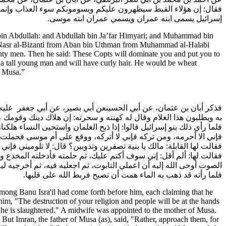
فقال: إن هؤلاء القبط سيظهرون عليكم ويسومونكم سوء العذاب وإنما
إسرائيل يسمى ابنه عمران ويسمي عمران ابنه موسى.
 bin Abdullah: and Abdullah bin Ja’far Himyari; and Muhammad bin
 Nasr al-Bizanti from Aban bin Uthman from Muhammad al-Halabi
ghty men. Then he said: These Copts will dominate you and put you to
a tall young man and will have curly hair. He would be wheat
s Musa.”
فذكر أبان بن عثمان، عن أبي الحسينعن أبي بصير، عن أبي جعفر عليه
به ويطلبون هذا الغلام وقال له كهنته و سحرته: إن هلاك دينك وقومك عل
فلما رأي ذلك بنو إسرائيل قالوا: إذا ذبح الغلمان واستحيى النساء هلك
فإني الا أحرمه، ومن تركه فإني لا أتركه، ووقع على أم موسى فحمل،
فقالت لها القابلة: مالك يا بنية تصفرين وتذوبين؟ قال: لا تلوميني ف،
فقالت لها: ألم أقل: إني سوف أكتم عليك، ثم حلمته فأدخلته المخدع 
الصوت أوحى الله إليه أن اعملي التابوت، ثم اجعليه فيه، ثم أخرجيه،
فلما رأته قد ذهب به الماء همت أن تصبح فربط الله على قلبها.
among Banu Isra'il had come forth before him, each claiming that he
him, "The destruction of your religion and people will be at the hands
s he is slaughtered." A midwife was appointed to the mother of Musa.
 But Imran, the father of Musa (as), said, "Rather, approach them, for