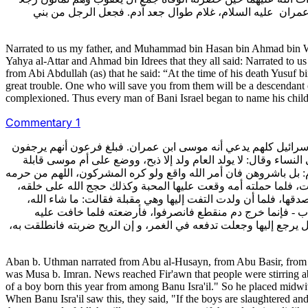
عمران عليه السلام، غلام طوال جعد آدم. فجعل الرجل من بني
Narrated to us my father, and Muhammad bin Hasan bin Ahmad bin Wa
Yahya al-Attar and Ahmad bin Idrees that they all said: Narrated
from Abi Abdullah (as) that he said: “At the time of his death Yusuf
great trouble. One who will save you from them will be a descendant
complexioned. Thus every man of Bani Israel began to name his chil
Commentary 1
سرائيل كلهم يدعي أنه موسى ابن عمران. فبلغ فرعون أنهم يرجفون
لنساء وقال: لا يولد العام ولد إلا ذبح، ووضع على أم موسى قابلة
لام: بل باشروهن فان أمر الله واقع ولو كره المشركون، اللهم من حرمه
ت، فلما حملته أمه وقعت عليها المحبة وكذلك حجج الله على خلقه
تصدقها، فلما أن ولدت التفت إليها وهي مقبلة فقالت: ما شاء الله
اب - فإنما خرج دم منقطع فانصرفوا، فأرضعته فلما خافت عليه
عل يرجع إليها وجعلت تدفعه في الغمر، و إن الريح ضربته فانطلقت به
Aban b. Uthman narrated from Abu al-Husayn, from Abu Basir, from Abu
was Musa b. Imran. News reached Fir'awn that people were stirring abo
of a boy born this year from among Banu Isra'il." So he placed midwi
When Banu Isra'il saw this, they said, "If the boys are slaughtered an