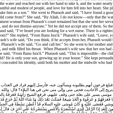
he water and reached out with her hand to take it, and the water nearly 
beautiful and modest of people, and love for him fell into her heart. She 
take him as a son.” She went to Pharaoh and said, “I have found a good,
hild come from?” She said, “By Allah, I do not know—only that the wat
nent woman from Pharaoh’s court remained but that she sent her servant 
and do not dismiss anyone.” Yet he did not accept any of them. So the 
e and said, “I’ve heard you are looking for a wet nurse. There is a rig
 from?” She replied, “From Banu Isra'il.” Pharaoh’s wife said, “Leav
h’s wife said, “Do you think, if he accepts from her, Pharaoh would be 
.” Pharaoh’s wife said, “Go and call her.” So she went to her mother and
h, and milk filled his throat. When Pharaoh’s wife saw that her son had
 said, “From Banu Isra'il.” Pharaoh said, “This is impossible—the chil
hild? He is only your son, growing up in your house.” She kept persua
ll concealed his identity, until both his mother and the midwife who h
فبلغ فرعون أنهم يطلبونه ويسألون عنه، فأرسل إليهم فزاد في العذاب 
تريح إلى الأحاديث فحتى متى وإلى متى نحن في هذا البلاء؟ قال: والله إ
بغلة حتى وقف عليهم، فرفع الشيخ رَأْسَهُ فَعَرَفَهُ بِالصِّفَةِ فَقَالَ لَهُ 
َّلُوهَا فَعَرَفَهُمْ وَ عَرَفُوهُ وَ اتَّخَذَ شِيعَةً فَمَكَثَ بَعْدَ ذَلِكَ مَا شَاءَ اللَّهُ ثُمَّ خَرَج
كَزَهُ مُوسَى فَقَضَى عَلَيْهِ وَ كَانَ مُوسَى عليه السلام قَدْ أُعْطِيَ بَسْطَةً فِي الْجِسْمِ
مِنَ الْغَدِ إِذَا الرَّجُلُ‌ الَّذِي اسْتَنْصَرَهُ بِالْأَمْسِ يَسْتَصْرِخُهُ‌ عَلَى آخَرَ فَ قالَ لَهُ م