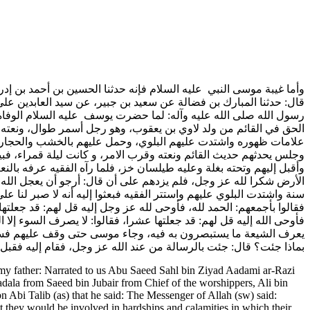
وأما غيبة موسى النبي عليه السلام فإنه حدثنا الحسين بن أحمد بن إدري
قال: حدثنا المبارك بن فضالة عن سعيد بن جبير، عن سيد العابدين عل
رسول الله صلى الله عليه وآله: لما حضرت يوسف عليه السلام الوفاة ج
الحق في القائم من ولد لاوي بن يعقوب، وهو رجل أسمر طوال، ونعته له
علامات ظهوره واشتدت عليهم البلوي، وحمل عليهم بالخشب والحجارة، 
وجلس يحدثهم حديث القائم ونعته وقرب الامر، و كانت ليلة قمراء، 
وأقبل إليهم وتحته بغلة وعليه طيلسان خز، فلما رآه الفقيه عرفه بالنع
الأرض شكرا لله عز وجل، فلم يزدهم على أن قال: أرجو أن يعجل الله ف
سنة واشتدت البلوي عليهم واستتر الفقيه فبعثوا إليه أنه لا صبر ل،
فقالوا بأجمعهم: الحمد لله، فأوحى لله عز وجل إليه قل لهم: قد جعلتها ث،
فأوحى الله إليه قل لهم: قد جعلتها عشرا، فقالوا: لا يصرف السوء إلا ا
يعرف الشيعة ما يستبصرون به فيه، وجاء موسى حتى وقف عليهم فسلم:
بماذا جئت؟ قال: جئت بالرسالة من عند الله عز وجل، فقام إليه ف.
us my father: Narrated to us Abu Saeed Sahl bin Ziyad Aadami ar-Razi
dala from Saeed bin Jubair from Chief of the worshippers, Ali bin
bn Abi Talib (as) that he said: The Messenger of Allah (sw) said:
t they would be involved in hardships and calamities in which their