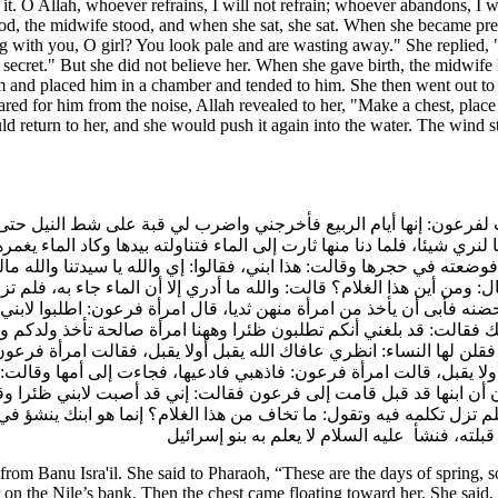
e it. O Allah, whoever refrains, I will not refrain; whoever abandons, I
d, the midwife stood, and when she sat, she sat. When she became preg
g with you, O girl? You look pale and are wasting away." She replied, 
cret." But she did not believe her. When she gave birth, the midwife l
im and placed him in a chamber and tended to him. She then went out 
ed for him from the noise, Allah revealed to her, "Make a chest, place h
ould return to her, and she would push it again into the water. The wind 
فرعون: إنها أيام الربيع فأخرجني واضرب لي قبة على شط النيل حتى أت
نا لنري شيئا، فلما دنا منها ثارت إلى الماء فتناولته بيدها وكاد الماء 
ضعته في حجرها وقالت: هذا ابني، فقالوا: إي والله يا سيدتنا والله ما
: ومن أين هذا الغلام؟ قالت: والله ما أدري إلا أن الماء جاء به، فلم 
ه فأبى أن يأخذ من امرأة منهن ثديا، قال امرأة فرعون: اطلبوا لابني ظ
 فقالت: قد بلغني أنكم تطلبون ظئرا وههنا امرأة صالحة تأخذ ولدكم و
فقلن لها النساء: انظري عافاك الله يقبل أولا يقبل، فقالت امرأة فرعو
أولا يقبل، قالت امرأة فرعون: فاذهبي فادعيها، فجاءت إلى أمها وقال
ون أن ابنها قد قبل قامت إلى فرعون فقالت: إني قد أصبت لابني ظئرا 
ل فلم تزل تكلمه فيه وتقول: ما تخاف من هذا الغلام؟ إنما هو ابنك ين
لته، فنشأ عليه السلام لا يعلم به بنو إسرائيل
m Banu Isra'il. She said to Pharaoh, “These are the days of spring, so 
 on the Nile’s bank. Then the chest came floating toward her. She said