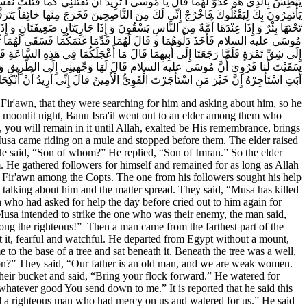
يَبْطِشَ بِالَّذِي هُوَ عَدُوٌّ لَهُما قالَ يا مُوسى‌ أَ تُرِيدُ أَنْ تَقْتُلَنِي كَما قَتَلْتَ نَفْس
يَأْتَمِرُونَ بِكَ لِيَقْتُلُوكَ فَاخْرُجْ إِنِّي لَكَ مِنَ النَّاصِحِينَ فَخَرَجَ مِنْها خائِفاً يَتَرَ
تَحْتَهَا بِئْرٌ وَ إِذَا عِنْدَهَا أُمَّةٌ مِنَ النَّاسِ يَسْقُونَ وَ إِذَا جَارِيَتَانِ ضَعِيفَتَانِ وَ إ
مُوسَى عليه السلام فَأَخَذَ دَلْوَهُمَا وَ قَالَ لَهُمَا قَدِّمَا غَنَمَكُمَا فَسَقَى لَهُمَا ثُمَّ رَ
إِلَى شِقِّ تَمْرَةٍ فَلَمَّا رَجَعَتَا إِلَى أَبِيهِمَا قَالَ مَا أَعْجَلَكُمَا فِي هَذِهِ السَّاعَةِ 
سَقَيْتَ لَنا فَرُوِيَ أَنَّ مُوسَى عليه السلام قَالَ لَهَا وَجِّهِينِي إِلَى الطَّرِيقِ وَ امْش
أَبَتِ اسْتَأْجِرْهُ‌ إِنَّ خَيْرَ مَنِ اسْتَأْجَرْتَ الْقَوِيُّ الْأَمِينُ قالَ إِنِّي أُرِيدُ أَنْ أُنْ
Fir'awn, that they were searching for him and asking about him, so he
moonlit night, Banu Isra'il went out to an elder among them who
 you will remain in it until Allah, exalted be His remembrance, brings
 Musa came riding on a mule and stopped before them. The elder raised
e said, “Son of whom?” He replied, “Son of Imran.” So the elder
. He gathered followers for himself and remained for as long as Allah
f Fir'awn among the Copts. The one from his followers sought his help
 talking about him and the matter spread. They said, “Musa has killed
who had asked for help the day before cried out to him again for
usa intended to strike the one who was their enemy, the man said,
ong the righteous!” Then a man came from the farthest part of the
eft it, fearful and watchful. He departed from Egypt without a mount,
o the base of a tree and sat beneath it. Beneath the tree was a well,
on?” They said, “Our father is an old man, and we are weak women.
eir bucket and said, “Bring your flock forward.” He watered for
 whatever good You send down to me.” It is reported that he said this
nd a righteous man who had mercy on us and watered for us.” He said