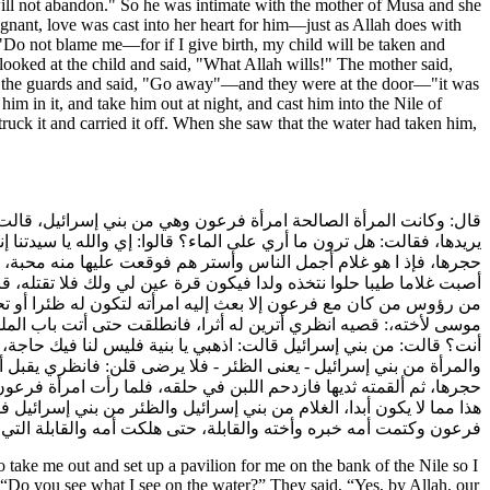
 will not abandon." So he was intimate with the mother of Musa and she
nant, love was cast into her heart for him—just as Allah does with
"Do not blame me—for if I give birth, my child will be taken and
ooked at the child and said, "What Allah wills!" The mother said,
to the guards and said, "Go away"—and they were at the door—"it was
im in it, and take him out at night, and cast him into the Nile of
struck it and carried it off. When she saw that the water had taken him,
قال: وكانت المرأة الصالحة امرأة فرعون وهي من بني إسرائيل، قالت ل
يريدها، فقالت: هل ترون ما أري على الماء؟ قالوا: إي والله يا سيدتنا إ
حجرها، فإذ ا هو غلام أجمل الناس وأستر هم فوقعت عليها منه محبة، فو
أصبت غلاما طيبا حلوا نتخذه ولدا فيكون قرة عين لي ولك فلا تقتله، قال
من رؤوس من كان مع فرعون إلا بعث إليه امرأته لتكون له ظئرا أو تحضن
موسى لأخته،: قصيه انظري أترين له أثرا، فانطلقت حتى أتت باب الملك
أنت؟ قالت: من بني إسرائيل قالت: اذهبي يا بنية فليس لنا فيك حاجة، 
والمرأة من بني إسرائيل - يعنى الظئر - فلا يرضى قلن: فانظري يقبل 
حجرها، ثم ألقمته ثديها فازدحم اللبن في حلقه، فلما رأت امرأة فرع
هذا مما لا يكون أبدا، الغلام من بني إسرائيل والظئر من بني إسرائي
فرعون وكتمت أمه خبره وأخته والقابلة، حتى هلكت أمه والقابلة التي قب
take me out and set up a pavilion for me on the bank of the Nile so I
, “Do you see what I see on the water?” They said, “Yes, by Allah, our