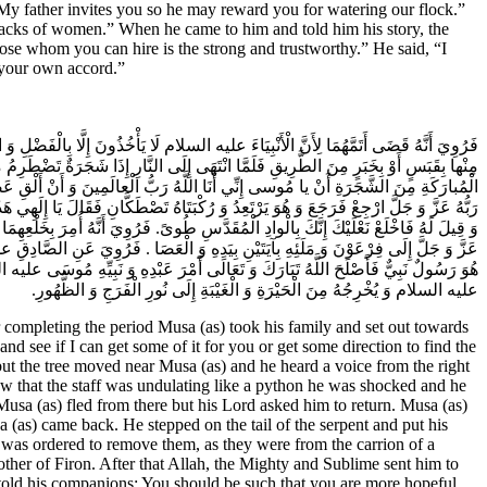
My father invites you so he may reward you for watering our flock.”
e backs of women.” When he came to him and told him his story, the
ose whom you can hire is the strong and trustworthy.” He said, “I
f your own accord.”
فَرُوِيَ‌ أَنَّهُ قَضَى أَتَمَّهُمَا لِأَنَّ الْأَنْبِيَاءَ عليه السلام لَا يَأْخُذُونَ إِلَّا بِالْفَضْلِ 
مِنْها بِقَبَسٍ‌ أَوْ بِخَبَرٍ مِنَ الطَّرِيقِ فَلَمَّا انْتَهَى إِلَى النَّارِ إِذَا شَجَرَةٌ تَضْطَرِمُ‌
الْمُبارَكَةِ مِنَ الشَّجَرَةِ أَنْ يا مُوسى‌ إِنِّي أَنَا اللَّهُ رَبُّ الْعالَمِينَ وَ أَنْ أَلْقِ عَصاكَ
رَبُّهُ عَزَّ وَ جَلَّ ارْجِعْ فَرَجَعَ وَ هُوَ يَرْتَعِدُ وَ رُكْبَتَاهُ تَصْطَكَّانِ فَقَالَ يَا إِلَهِي ه
وَ قِيلَ لَهُ‌ فَاخْلَعْ نَعْلَيْكَ إِنَّكَ بِالْوادِ الْمُقَدَّسِ طُوىً‌. فَرُوِيَ‌ أَنَّهُ أُمِرَ بِخَلْعِهِ
عَزَّ وَ جَلَّ إِلَى فِرْعَوْنَ وَ مَلَئِهِ بِآيَتَيْنِ بِيَدِهِ وَ الْعَصَا . فَرُوِيَ عَنِ الصَّادِق
هُوَ رَسُولٌ نَبِيٌّ فَأَصْلَحَ اللَّهُ تَبَارَكَ وَ تَعَالَى أَمْرَ عَبْدِهِ وَ نَبِيِّهِ مُوسَى عليه ال
عليه السلام وَ يُخْرِجُهُ مِنَ الْحَيْرَةِ وَ الْغَيْبَةِ إِلَى نُورِ الْفَرَجِ وَ الظُّهُورِ.
 completing the period Musa (as) took his family and set out towards
 and see if I can get some of it for you or get some direction to find the
but the tree moved near Musa (as) and he heard a voice from the right
saw that the staff was undulating like a python he was shocked and he
usa (as) fled from there but his Lord asked him to return. Musa (as)
a (as) came back. He stepped on the tail of the serpent and put his
he was ordered to remove them, as they were from the carrion of a
ther of Firon. After that Allah, the Mighty and Sublime sent him to
e told his companions: You should be such that you are more hopeful