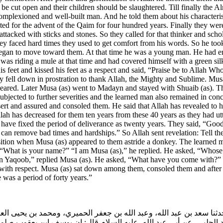
be cut open and their children should be slaughtered. Till finally the A
mplexioned and well-built man. And he told them about his characterist
ited for the advent of the Qaim for four hundred years. Finally they were
attacked with sticks and stones. So they called for that thinker and sc
y faced hard times they used to get comfort from his words. So he took 
 began to move toward them. At that time he was a young man. He had e
was riding a mule at that time and had covered himself with a green s
is feet and kissed his feet as a respect and said, “Praise be to Allah W
ey fell down in prostration to thank Allah, the Mighty and Sublime. Mus
appeared. Later Musa (as) went to Madayn and stayed with Shuaib (as). 
re subjected to further severities and the learned man also remained in 
 and assured and consoled them. He said that Allah has revealed to him 
Allah has decreased for them ten years from these 40 years as they had ut
I have fixed the period of deliverance as twenty years. They said, “Go
h can remove bad times and hardships.” So Allah sent revelation: Tell t
ition when Musa (as) appeared to them astride a donkey. The learned ma
 “What is your name?” “I am Musa (as),” he replied. He asked, “Whose
 Yaqoob,” replied Musa (as). He asked, “What have you come with?” M
with respect. Musa (as) sat down among them, consoled them and afte
 was a period of forty years.”
 حدثنا سعد بن عبد الله، وعبد الله بن جعفر الحميري، ومحمد بن يحيى ا
الحلبي، عن أبي عبد الله عليه السلام قال: إن يوسف ابن يعقوب صلوا