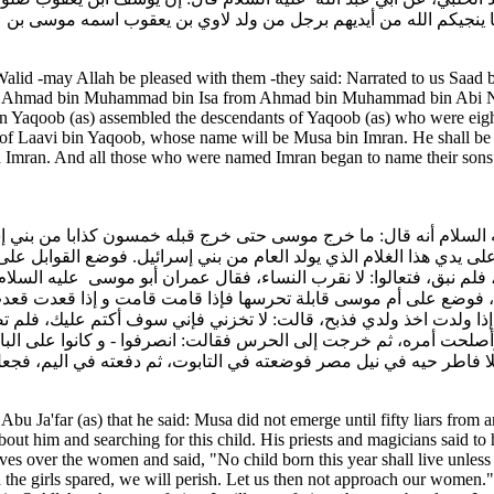
 ينجيكم الله من أيديهم برجل من ولد لاوي بن يعقوب اسمه موسى بن 
lid -may Allah be pleased with them -they said: Narrated to us Saad
 to us Ahmad bin Muhammad bin Isa from Ahmad bin Muhammad bin Abi
 bin Yaqoob (as) assembled the descendants of Yaqoob (as) who were ei
 of Laavi bin Yaqoob, whose name will be Musa bin Imran. He shall be 
d Imran. And all those who were named Imran began to name their son
 السلام أنه قال: ما خرج موسى حتى خرج قبله خمسون كذابا من بني إ
ى يدي هذا الغلام الذي يولد العام من بني إسرائيل. فوضع القوابل على ا
نا، فلم نبق، فتعالوا: لا نقرب النساء، فقال عمران أبو موسى عليه الس
ت، فوضع على أم موسى قابلة تحرسها فإذا قامت قامت و إذا قعدت قعد
إني إذا ولدت اخذ ولدي فذبح، قالت: لا تخزني فإني سوف أكتم عليك، فلم 
وأصلحت أمره، ثم خرجت إلى الحرس فقالت: انصرفوا - و كانوا على الب
 ليلا فاطر حيه في نيل مصر فوضعته في التابوت، ثم دفعته في اليم، فج
 Ja'far (as) that he said: Musa did not emerge until fifty liars from 
ut him and searching for this child. His priests and magicians said to 
ves over the women and said, "No child born this year shall live unles
d the girls spared, we will perish. Let us then not approach our women."