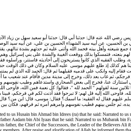
س رضي الله عنه قال: حدثنا أبي قال: حدثنا أبو سعيد سهل بن زياد الآد
ي بن الحسين، عن أبيه سيد الشهداء الحسين بن علي، عن أبيه سيد الوص
مع شيعته وأهل بيته فحمد الله وأثنى عليه ثم حدثهم بشدة تنالهم، يقت
م بنعته، فتمسكوا بذلك ووقعت الغيبة والشدة على بني إسرائيل وهم منت
وطلب الفقيه الذي كانوا يستريحون إلى أحاديثه فاستتر، وراسلوه فقا
فبينا هم كذلك إذ طلع عليهم موسى عليه السلام وكان في ذلك الوقت 
ت فقام إليه وانكب على قدميه فقبلهما ثم قال: الحمد لله الذي لم يمتن
رجكم، ثم غاب بعد ذلك، وخرج إلى مدينة مدين فأقام عند شعيب ما أقام
نا على استتارك عنا، فخرج إلى بعض الصحاري واستدعاهم وطيب نفوسهم وأ
لاثين سنة لقولهم " الحمد لله "، فقالوا: كل نعمة فمن الله، فأوحى الله 
لله، فأوحى الله إليه قل لهم: لا تبرحوا فقد أذنت لكم في فرجكم، فبينا
 عليهم فقال له الفقيه: ما اسمك؟ فقال: موسى، قال: ابن من؟ قال: 
قبل يده، ثم جلس بينهم فطيب نفوسهم وأمرهم أمره ثم فرقهم، فكان بي
ated to us Husain bin Ahmad bin Idrees (ra) that he said: Narrated to 
ather Aadam bin Abi Iyaas that he said: Narrated to us Mubarak bin Fa
is father, the Chief of the Successors, the Leader of the Believers Ali i
 members. After praise and glorification of Allah he informed them tha