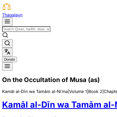
T
h
a
q
a
l
a
y
n
D
o
n
a
t
e
On the Occultation of Musa (as)
Kamāl al-Dīn wa Tamām al-Niʿma
|
Volume 1
|
Book
2
|
Chapt
Kamāl al-Dīn wa Tamām al-