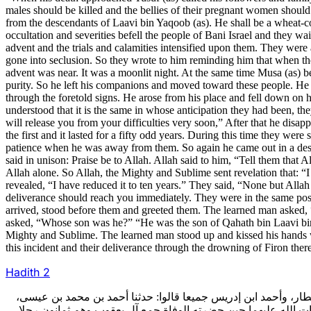
males should be killed and the bellies of their pregnant women should 
from the descendants of Laavi bin Yaqoob (as). He shall be a wheat-co
occultation and severities befell the people of Bani Israel and they wa
advent and the trials and calamities intensified upon them. They were 
gone into seclusion. So they wrote to him reminding him that when the
advent was near. It was a moonlit night. At the same time Musa (as)
purity. So he left his companions and moved toward these people. He 
through the foretold signs. He arose from his place and fell down on h
understood that it is the same in whose anticipation they had been, th
will release you from your difficulties very soon,” After that he dis
the first and it lasted for a fifty odd years. During this time they we
patience when he was away from them. So again he came out in a desert
said in unison: Praise be to Allah. Allah said to him, “Tell them that 
Allah alone. So Allah, the Mighty and Sublime sent revelation that: “
revealed, “I have reduced it to ten years.” They said, “None but Alla
deliverance should reach you immediately. They were in the same pos
arrived, stood before them and greeted them. The learned man asked,
asked, “Whose son was he?” “He was the son of Qahath bin Laavi bin
Mighty and Sublime. The learned man stood up and kissed his hands 
this incident and their deliverance through the drowning of Firon there
Hadith 2
لعطار، وأحمد ابن إدريس جميعا قالوا: حدثنا أحمد بن محمد بن عيسى
ت الله عليهما حين حضرته الوفاة جمع آل يعقوب وهم ثمانون رجلا