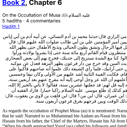
Book
2
,
Chapter
6
On the Occultation of Musa
عليه السلام

5 hadiths
·
4 commentaries
Hadith 1
مي الرازي قال:حدثنا محمد بن آدم النسائي، عن أبيه آدم بن أبي إياس
يين أمير المؤمنين علي بن أبي طالب صلوات الله عليهم قال: قال
ل فيها الرجال وتشق بطون الحبالى وتذبح الأطفال حتى يظهر الله
ظرون قيام القائم أربع مائة سنة حتى إذا بشروا بولادته ورأوا
لوا: كنا مع الشدة نستريح إلى حديثك، فخرج بهم إلى بعض الصحاري
حديث السن وقد خرج من دار فرعون يظهر النزهة فعدل عن موكبه
ي حتى أرانيك، فلما رأي الشيعة ذلك علموا أنه صاحبهم فأكبوا على
، فكانت الغيبة الثانية أشد عليهم من الأولى وكان نيفا وخمسين
علمهم أن الله عز وجل أوحى إليه أنه مفرج عنهم بعد أربعين سنة
إليه قل لهم: قد جعلتها عشرين سنة، فقالوا: لا يأتي بالخير إلا الله
 هم كذلك إذ طلع موسى عليه السلام راكبا حمارا. فأراد الفقيه أن
ابن عمران، قال: ابن من؟ قال: ابن قاهت بن لاوي بن يعقوب، قال
ن ذلك الوقت وبين فرجهم بغرق فرعون أربعون سنة
As regards the occultation of Prophet Musa (as) it is mentioned: Narr
that he said: Narrated to us Muhammad bin Aadam an-Nasai from his f
Husain from his father, the Chief of the Martyrs, Husain bin Ali from h
“When his death approached Yusuf (as) called his followers and family