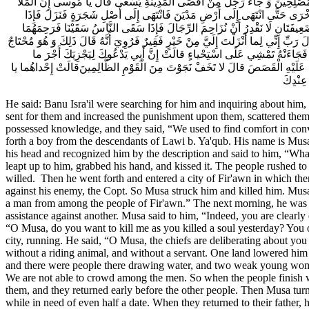
َ الْمُصْلِحِينَ وَ جاءَ رَجُلٌ مِنْ أَقْصَى الْمَدِينَةِ يَسْعى‌ قالَ يا مُوسى‌ إِنَّ الْمَلَأَ
 أُخْرَى حَتَّى انْتَهَى إِلَى أَرْضِ مَدْيَنَ فَانْتَهَى إِلَى أَصْلِ شَجَرَةٍ فَنَزَلَ فَإِذَا
نِ ضَعِيفَتَانِ لَا نَقْدِرُ أَنْ نُزَاحِمَ الرِّجَالَ فَإِذَا سَقَى النَّاسُ سَقَيْنَا فَرَحِمَهُمَا
ّ إِنِّي لِما أَنْزَلْتَ إِلَيَّ مِنْ خَيْرٍ فَقِيرٌ فَرُوِيَ أَنَّهُ قَالَ ذَلِكَ وَ هُوَ مُحْتَاجٌ
ِي فَجَاءَتْهُ‌ تَمْشِي عَلَى اسْتِحْياءٍ قالَتْ إِنَّ أَبِي يَدْعُوكَ لِيَجْزِيَكَ أَجْرَ ما
 عَلَيْهِ الْقَصَصَ قالَ لا تَخَفْ نَجَوْتَ مِنَ الْقَوْمِ الظَّالِمِينَ‌قالَتْ إِحْداهُما يا
 عِنْدِكَ
He said: Banu Isra'il were searching for him and inquiring about him
sent for them and increased the punishment upon them, scattered the
possessed knowledge, and they said, “We used to find comfort in conve
forth a boy from the descendants of Lawi b. Ya'qub. His name is Musa 
his head and recognized him by the description and said to him, “Wh
leapt up to him, grabbed his hand, and kissed it. The people rushed t
willed. Then he went forth and entered a city of Fir'awn in which th
against his enemy, the Copt. So Musa struck him and killed him. Musa
a man from among the people of Fir'awn.” The next morning, he was in
assistance against another. Musa said to him, “Indeed, you are clear
“O Musa, do you want to kill me as you killed a soul yesterday? You 
city, running. He said, “O Musa, the chiefs are deliberating about you 
without a riding animal, and without a servant. One land lowered him w
and there were people there drawing water, and two weak young wome
We are not able to crowd among the men. So when the people finish w
them, and they returned early before the other people. Then Musa turne
while in need of even half a date. When they returned to their fathe