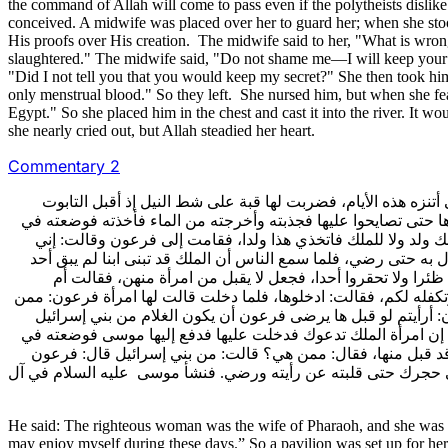
the command of Allah will come to pass even if the polytheists dislik
conceived. A midwife was placed over her to guard her; when she stoo
His proofs over His creation. The midwife said to her, "What is wron
slaughtered." The midwife said, "Do not shame me—I will keep your se
"Did I not tell you that you would keep my secret?" She then took h
only menstrual blood." So they left. She nursed him, but when she fear
Egypt." So she placed him in the chest and cast it into the river. It w
she nearly cried out, but Allah steadied her heart.
Commentary 2
نزه هذه الأيام، فضربت لها قبة على شط النيل إذ أقبل التابوت
يغمرها حتى تصايحوا عليها فجذبته وأخرجته من الماء فأخذته فوضعته في
لك ولد ولا للملك فاتخذي هذا ولدا، فقامت إلى فرعون وقالت: إني
تزل به حتى رضي، فلما سمع الناس أن الملك قد تبنى ابنا لم يبق أحد
ئرا ولا تحقروا أحدا، فجعل لا يقبل من امرأة منهن، فقالت أم
تكفله لكم، فقالت: ادخلوها، فلما دخلت قالت لها امرأة فرعون: ممن
ن: أرأيتم لو قبل ها يرضى فرعون أن يكون الغلام من بني إسرائيل
ت: إن امرأة الملك تدعوك فدخلت عليها فدفع إليها موسى فوضعته في
وقد قبل منها، فقال: ممن هي؟ قالت: من بني إسرائيل قال: فرعون
شؤ في حجرك حتى قلبته عن رأيته ورضي. فنشأ موسى عليه السلام في آل
He said: The righteous woman was the wife of Pharaoh, and she was fro
may enjoy myself during these days.” So a pavilion was set up for her