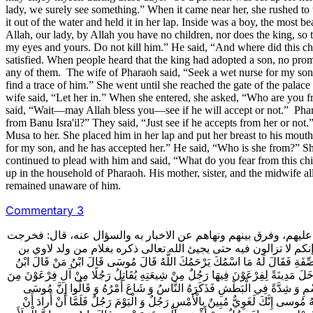
lady, we surely see something.” When it came near her, she rushed to t
it out of the water and held it in her lap. Inside was a boy, the most 
Allah, our lady, by Allah you have no children, nor does the king, so 
my eyes and yours. Do not kill him.” He said, “And where did this c
satisfied. When people heard that the king had adopted a son, no promi
any of them. The wife of Pharaoh said, “Seek a wet nurse for my son, 
find a trace of him.” She went until she reached the gate of the palac
wife said, “Let her in.” When she entered, she asked, “Who are you
said, “Wait—may Allah bless you—see if he will accept or not.” Pharao
from Banu Isra'il?” They said, “Just see if he accepts from her or not
Musa to her. She placed him in her lap and put her breast to his mout
for my son, and he has accepted her.” He said, “Who is she from?” She
continued to plead with him and said, “What do you fear from this c
up in the household of Pharaoh. His mother, sister, and the midwife a
remained unaware of him.
Commentary 3
عليهم، وفرق بينهم ونهاهم عن الاخبار به والسؤال عنه، قال: فخرجت
نكم لا تزالون فيه حتى يجيئ الله تعالى ذكره بغلام من ولد لاوي بن
مَا اسْمُكَ يَرْحَمُكَ اللَّهُ قَالَ مُوسَى قَالَ ابْنُ مَنْ قَالَ ابْنُ
َ فَدَخَلَ مَدِينَةً لِفِرْعَوْنَ فِيهَا رَجُلٌ مِنْ شِيعَتِهِ يُقَاتِلُ رَجُلًا مِنْ آلِ فِرْعَوْنَ مِنَ
 وَ شِدَّةً فِي الْبَطْشِ فَذَكَرَهُ النَّاسُ وَ شَاعَ أَمْرُهُ وَ قَالُوا إِنَّ مُوسَى
ُوسى‌ إِنَّكَ لَغَوِيٌّ مُبِينٌ‌ بِالْأَمْسِ رَجُلٌ وَ الْيَوْمَ رَجُلٌ‌ فَلَمَّا أَنْ أَرادَ أَنْ