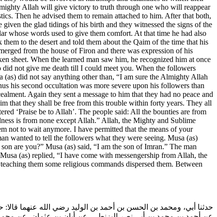
lmighty Allah will give victory to truth through one who will reappear
ics. Then he advised them to remain attached to him. After that both,
 given the glad tidings of his birth and they witnessed the signs of the
holar whose words used to give them comfort. At that time he had also
them to the desert and told them about the Qaim of the time that his
merged from the house of Firon and there was expression of his
ilken sheet. When the learned man saw him, he recognized him at once
ho did not give me death till I could meet you. When the followers
a (as) did not say anything other than, “I am sure the Almighty Allah
Thus his second occultation was more severe upon his followers than
concealment. Again they sent a message to him that they had no peace and
that they shall be free from this trouble within forty years. They all
tered ‘Praise be to Allah’. The people said: All the bounties are from
odness is from none except Allah.” Allah, the Mighty and Sublime
hem not to wait anymore. I have permitted that the means of your
n wanted to tell the followers what they were seeing. Musa (as)
 son are you?” Musa (as) said, “I am the son of Imran.” The man
usa (as) replied, “I have come with messengership from Allah, the
r teaching them some religious commands dispersed them. Between
حدثنا أبي، ومحمد بن الحسن بن أحمد بن الوليد رضي الله عنهما قالا:،
عن أحمد بن محمد بن أبي نصر البزنطي، عن أبان بن عثمان، عن محمد 