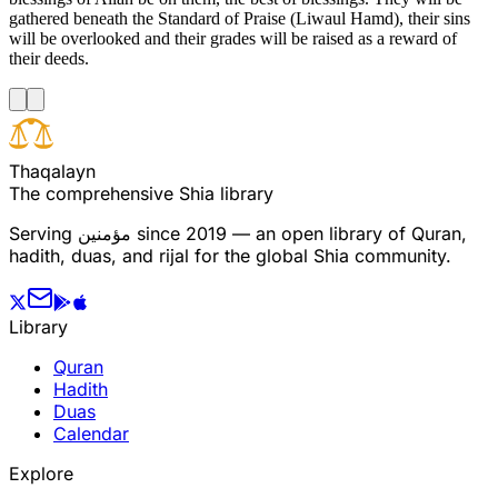
gathered beneath the Standard of Praise (Liwaul Hamd), their sins
will be overlooked and their grades will be raised as a reward of
their deeds.
T
h
a
q
a
l
a
y
n
The comprehensive Shia library
Serving
مؤمنین
since 2019 — an open library of Quran,
hadith, duas, and rijal for the global Shia community.
Library
Quran
Hadith
Duas
Calendar
Explore