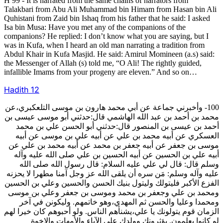
H 99 - It is narrated from the same chains of narrators from
Talakbari from Abu Ali Muhammad bin Himam from Hasan bin Ali
Quhistani from Zaid bin Ishaq from his father that he said: I asked
Isa bin Musa: Have you met any of the companions of the
companions? He replied: I don’t know what you are saying, but I
was in Kufa, when I heard an old man narrating a tradition from
Abdul Khair in Kufa Masjid. He said: Amirul Momineen (a.s) said:
the Messenger of Allah (s) told me, “O Ali! The rightly guided,
infallible Imams from your progeny are eleven.” And so on…
Hadith
12
100- وأخبرني جماعة عن أبي محمد هارون بن موسى التلعكبري،عن
محمد بن أحمد بن عبد الله الهاشمي قال:حدثني أبو موسى عيسى بن
أحمد بن عيسى بن المنصور قال:حدثني أبو الحسن علي بن محمد
العسكري عن أبيه محمد بن علي عن أبيه علي بن موسى عن أبيه
موسى بن جعفر عن أبيه جعفر بن محمد عن أبيه محمد بن علي عن
أبيه علي بن الحسين عن أبيه الحسين بن علي صلى الله عليه وآله
وسلم قال: قال لي علي عليه السلام: قال رسول الله صلى الله
عليه وآله وسلم: مَن سره أن يلقى الله عز وجل آمنا مطهرا لا يحزنه
الفزع الأكبر فليتولك وليتول بنيك الحسن والحسين وعلي بن الحسين
ومحمد بن علي وجعفر بن محمد وموسى بن جعفر وعلي بن موسى
ومحمدا وعليا والحسن ثم المهدي،وهو خاتمهم. وليكونن في آخر
الزمان قوم يتولونك يا علي،يشنأهم الناس. ولو أحبوهم كان خيرا لهم
لو كانوا يعلمون. يؤثرونك وولدك على الآباء والأمهات والإخوة