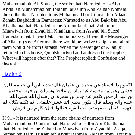
Muhammad bin Ali Shujai, the scribe that: Narrated to us Abu
Abdullah Muhammad bin Ibrahim, alias Ibn Abu Zainab Nomani,
the scribe that: Narrated to us Muhammad bin Uthman bin Allaan
Zahabi Baghdadi in Damascus: Narrated to us Abu Bakr bin Abu
Khaithama that: Narrated to me Ali bin Jaud that: Zuhair bin
Muawiyah from Ziyad bin Khaithama from Aswad bin Saeed
Hamadani that: I heard Jabir bin Samra say: I heard the Messenger
of Allah (s) say: After me, there would be twelve Caliphs and all of
them would be from Quraish. When the Messenger of Allah (s)
returned to his house, Quraish arrived and addressed the Prophet:
What will happen after that? The Prophet replied: Confusion and
discord.
Hadith
3
91- وبهذا الإسناد عن محمد بن عثمان قال: حدثنا ابن أبي خيثمة قال:
حدثني زهير بن معاوية عن زياد بن علاقة وسماك بن حرب وحصين
بن عبد الرحمن كلهم عن جابر بن سمرة أن رسول الله صلى الله
عليه وآله وسلم قال: يكون بعدي اثنا عشر خليفة… ثم تكلم بكلام لم
أفهمه، فقال بعضهم: سألت القوم فقالوا: قال: كلهم من قريش.
H 91 - It is narrated from the same chains of narrators from
Muhammad bin Uthman that: Narrated to us Ibn Abi Khaithama
that: Narrated to me Zuhair bin Muawiyah from Ziyad bin Alaqa,
Samak bin Harb, Husain bin Abdur Rahman Kalham from Jabir bin