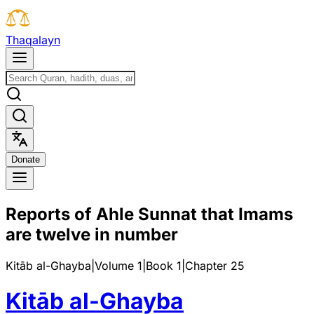
T
h
a
q
a
l
a
y
n
D
o
n
a
t
e
Reports of Ahle Sunnat that Imams
are twelve in number
Kitāb al-Ghayba
|
Volume 1
|
Book
1
|
Chapter
25
Kitāb al-Ghayba