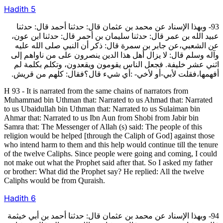
Hadith
5
93- وبهذا الإسناد عن محمد بن عثمان قال: حدثنا أحمد قال: حدثنا
عبيد الله بن عمر قال: حدثنا سليمان بن أحمر قال: حدثنا ابن عون،
عن الشعبي،عن جابر بن سمرة قال: ذكر أن النبي صلى الله عليه
وآله وسلم قال: لا يزال أهل هذا الدين ينصرون على من ناواهم إلى
اثني عشر خليفة. فجعل الناس يقومون ويقعدون، وتكلم بكلمة لم
أفهمها،فقلت لأبي-أو لأخي- :أي شي‏ء قال؟فقال: كلهم من قريش.
H 93 - It is narrated from the same chains of narrators from
Muhammad bin Uthman that: Narrated to us Ahmad that: Narrated
to us Ubaidullah bin Uthman that: Narrated to us Sulaiman bin
Ahmar that: Narrated to us Ibn Aun from Shobi from Jabir bin
Samra that: The Messenger of Allah (s) said: The people of this
religion would be helped [through the Caliph of God] against those
who intend harm to them and this help would continue till the tenure
of the twelve Caliphs. Since people were going and coming, I could
not make out what the Prophet said after that. So I asked my father
or brother: What did the Prophet say? He replied: All the twelve
Caliphs would be from Quraish.
Hadith
6
94- وبهذا الإسناد عن محمد بن عثمان قال: حدثنا أحمد بن أبي خيثمة