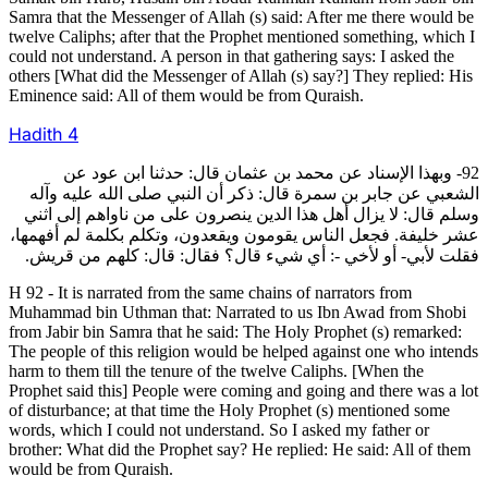
Samra that the Messenger of Allah (s) said: After me there would be
twelve Caliphs; after that the Prophet mentioned something, which I
could not understand. A person in that gathering says: I asked the
others [What did the Messenger of Allah (s) say?] They replied: His
Eminence said: All of them would be from Quraish.
Hadith
4
92- وبهذا الإسناد عن محمد بن عثمان قال: حدثنا ابن عود عن
الشعبي عن جابر بن سمرة قال: ذكر أن النبي صلى الله عليه وآله
وسلم قال: لا يزال أهل هذا الدين ينصرون على من ناواهم إلى اثني
عشر خليفة. فجعل الناس يقومون ويقعدون، وتكلم بكلمة لم أفهمها،
فقلت لأبي- أو لأخي -: أي شي‏ء قال؟ فقال: قال: كلهم من قريش.
H 92 - It is narrated from the same chains of narrators from
Muhammad bin Uthman that: Narrated to us Ibn Awad from Shobi
from Jabir bin Samra that he said: The Holy Prophet (s) remarked:
The people of this religion would be helped against one who intends
harm to them till the tenure of the twelve Caliphs. [When the
Prophet said this] People were coming and going and there was a lot
of disturbance; at that time the Holy Prophet (s) mentioned some
words, which I could not understand. So I asked my father or
brother: What did the Prophet say? He replied: He said: All of them
would be from Quraish.