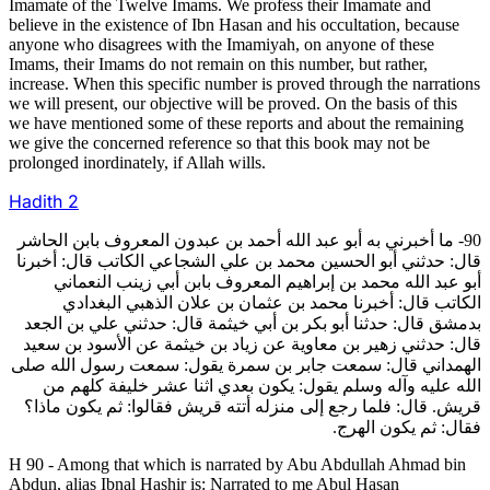
Imamate of the Twelve Imams. We profess their Imamate and
believe in the existence of Ibn Hasan and his occultation, because
anyone who disagrees with the Imamiyah, on anyone of these
Imams, their Imams do not remain on this number, but rather,
increase. When this specific number is proved through the narrations
we will present, our objective will be proved. On the basis of this
we have mentioned some of these reports and about the remaining
we give the concerned reference so that this book may not be
prolonged inordinately, if Allah wills.
Hadith
2
90- ما أخبرني به أبو عبد الله أحمد بن عبدون المعروف بابن الحاشر
قال: حدثني أبو الحسين محمد بن علي الشجاعي الكاتب قال: أخبرنا
أبو عبد الله محمد بن إبراهيم المعروف بابن أبي زينب النعماني
الكاتب قال: أخبرنا محمد بن عثمان بن علان الذهبي البغدادي
بدمشق قال: حدثنا أبو بكر بن أبي خيثمة قال: حدثني علي بن الجعد
قال: حدثني زهير بن معاوية عن زياد بن خيثمة عن الأسود بن سعيد
الهمداني قال: سمعت جابر بن سمرة يقول: سمعت رسول الله صلى
الله عليه وآله وسلم يقول: يكون بعدي اثنا عشر خليفة كلهم من
قريش. قال: فلما رجع إلى منزله أتته قريش فقالوا: ثم يكون ماذا؟
فقال: ثم يكون الهرج.
H 90 - Among that which is narrated by Abu Abdullah Ahmad bin
Abdun, alias Ibnal Hashir is: Narrated to me Abul Hasan