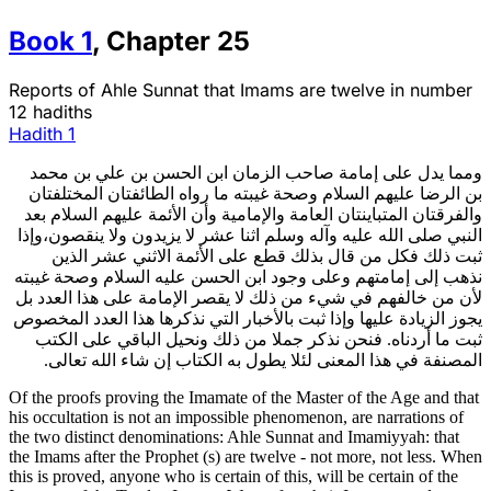
Book
1
,
Chapter
25
Reports of Ahle Sunnat that Imams are twelve in number
12 hadiths
Hadith
1
ومما يدل على إمامة صاحب الزمان ابن الحسن بن علي بن محمد
بن الرضا عليهم السلام وصحة غيبته ما رواه الطائفتان المختلفتان
والفرقتان المتباينتان العامة والإمامية وأن الأئمة عليهم السلام بعد
النبي صلى الله عليه وآله وسلم اثنا عشر لا يزيدون ولا ينقصون،وإذا
ثبت ذلك فكل من قال بذلك قطع على الأئمة الاثني عشر الذين
نذهب إلى إمامتهم وعلى وجود ابن الحسن عليه السلام وصحة غيبته
لأن من خالفهم في شي‏ء من ذلك لا يقصر الإمامة على هذا العدد بل
يجوز الزيادة عليها وإذا ثبت بالأخبار التي نذكرها هذا العدد المخصوص
ثبت ما أردناه. فنحن نذكر جملا من ذلك ونحيل الباقي على الكتب
المصنفة في هذا المعنى لئلا يطول به الكتاب إن شاء الله تعالى.
Of the proofs proving the Imamate of the Master of the Age and that
his occultation is not an impossible phenomenon, are narrations of
the two distinct denominations: Ahle Sunnat and Imamiyyah: that
the Imams after the Prophet (s) are twelve - not more, not less. When
this is proved, anyone who is certain of this, will be certain of the