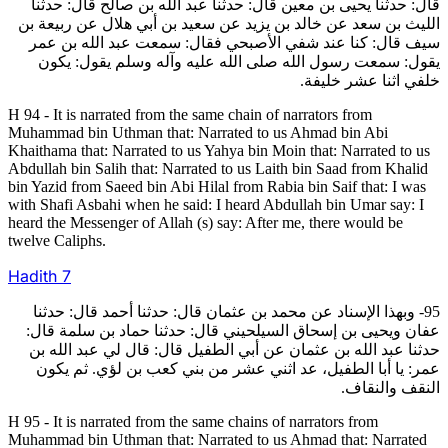
قال: حدثنا يحيى بن معين قال: حدثنا عبد الله بن صالح قال: حدثنا
الليث بن سعد عن خالد بن يزيد عن سعيد بن أبي هلال عن ربيعة بن
سيف قال: كنا عند شفي الأصبحي فقال: سمعت عبد الله بن عمر
يقول: سمعت رسول الله صلى الله عليه وآله وسلم يقول: يكون
خلفي اثنا عشر خليفة.
H 94 - It is narrated from the same chain of narrators from
Muhammad bin Uthman that: Narrated to us Ahmad bin Abi
Khaithama that: Narrated to us Yahya bin Moin that: Narrated to us
Abdullah bin Salih that: Narrated to us Laith bin Saad from Khalid
bin Yazid from Saeed bin Abi Hilal from Rabia bin Saif that: I was
with Shafi Asbahi when he said: I heard Abdullah bin Umar say: I
heard the Messenger of Allah (s) say: After me, there would be
twelve Caliphs.
Hadith
7
95- وبهذا الإسناد عن محمد بن عثمان قال: حدثنا أحمد قال: حدثنا
عفان ويحيى بن إسحاق السيلحيني قال: حدثنا حماد بن سلمة قال:
حدثنا عبد الله بن عثمان عن أبي الطفيل قال: قال لي عبد الله بن
عمر: يا أبا الطفيل، عد اثني عشر من بني كعب بن لؤي. ثم يكون
النقف والنقاف.
H 95 - It is narrated from the same chains of narrators from
Muhammad bin Uthman that: Narrated to us Ahmad that: Narrated