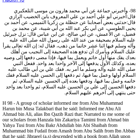
98- وأخبرني جماعة عن أبي محمد هارون بن موسى التلعكبري
قال:أخبرني أبو علي أحمد بن علي المعروف بابن الخضيب الرازي
قال:حدثني بعض أصحابنا عن حنظلة بن زكريا التميمي، عن أحمد بن
يحيى الطوسي، عن أبي بكر عبد الله بن أبي شيبة، عن محمد بن
فضيل، عن الأعمش، عن أبي صالح، عن ابن عباس قال: نزل جبرئيل
عليه السلام بصحيفة من عند الله على رسول الله صلى الله عليه
وآله وسلم فيها اثنا عشر خاتما من ذهب، فقال له: إن الله تعالى يقرأ
عليك السلام ويأمرك أن تدفع هذه الصحيفة إلى النجيب من أهلك
بعدك يفك منها أول خاتم ويعمل بما فيها، فإذا مضى دفعها إلى وصيه
بعده، وكذلك الأول يدفعها إلى الآخر واحدا بعد واحد. ففعل النبي
صلى الله عليه وآله وسلم ما أمر به. ففك علي بن أبي طالب عليه
السلام أولها وعمل بما فيها، ثم دفعها إلى الحسن عليه السلام ففك
خاتمه وعمل بما فيها، ودفعها بعده إلى الحسين عليه السلام، ثم
دفعها الحسين إلى علي بن الحسين عليه السلام، ثم واحدا بعد واحد
حتى ينتهي إلى آخرهم عليهم السلام.
H 98 - A group of scholar informed me from Abu Muhammad
Harun bin Musa Talakbari that he said: Informed me Abu Ali
Ahmad bin Ali, alias Ibn Qazib Razi that: Narrated to me some of
our scholars from Hanzala bin Zakariya Tamimi from Ahmad bin
Yahya Tusi from Abu Bakr Abdullah bin Abi Shaibah from
Muhammad bin Fudail from Amash from Abu Salih from Ibn Abbas
that he said: Jibraeel (a.s) descended with a book from Allah upon