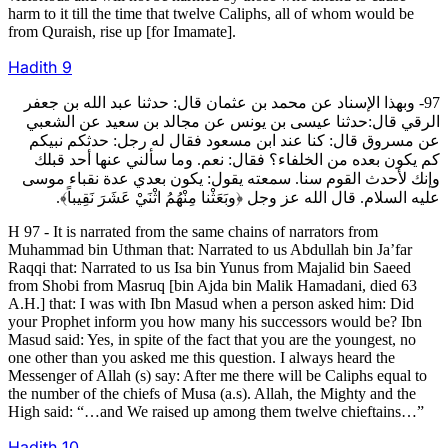
harm to it till the time that twelve Caliphs, all of whom would be
from Quraish, rise up [for Imamate].
Hadith
9
97- وبهذا الإسناد عن محمد بن عثمان قال: حدثنا عبد الله بن جعفر
الرقي قال:حدثنا عيسى بن يونس عن مجالد بن سعيد عن الشعبي
عن مسروق قال: كنا عند ابن مسعود فقال له رجل: حدثكم نبيكم
كم يكون بعده من الخلفاء؟ فقال: نعم. وما سألني عنها أحد قبلك
وإنك لأحدث القوم سنا. سمعته يقول: يكون بعدي عدة نقباء موسى
عليه السلام. قال الله عز وجل ﴿وبَعَثْنا مِنْهُمُ اثْنَيْ عَشَرَ نَقِيباً﴾.
H 97 - It is narrated from the same chains of narrators from
Muhammad bin Uthman that: Narrated to us Abdullah bin Ja’far
Raqqi that: Narrated to us Isa bin Yunus from Majalid bin Saeed
from Shobi from Masruq [bin Ajda bin Malik Hamadani, died 63
A.H.] that: I was with Ibn Masud when a person asked him: Did
your Prophet inform you how many his successors would be? Ibn
Masud said: Yes, in spite of the fact that you are the youngest, no
one other than you asked me this question. I always heard the
Messenger of Allah (s) say: After me there will be Caliphs equal to
the number of the chiefs of Musa (a.s). Allah, the Mighty and the
High said: “…and We raised up among them twelve chieftains…”
Hadith
10