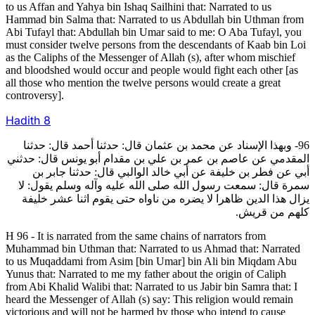
to us Affan and Yahya bin Ishaq Sailhini that: Narrated to us
Hammad bin Salma that: Narrated to us Abdullah bin Uthman from
Abi Tufayl that: Abdullah bin Umar said to me: O Aba Tufayl, you
must consider twelve persons from the descendants of Kaab bin Loi
as the Caliphs of the Messenger of Allah (s), after whom mischief
and bloodshed would occur and people would fight each other [as
all those who mention the twelve persons would create a great
controversy].
Hadith
8
96- وبهذا الإسناد عن محمد بن عثمان قال: حدثنا أحمد قال: حدثنا
المقدمي عن عاصم بن عمر بن علي بن مقدام أبو يونس قال: حدثني
أبي عن فطر بن خليفة عن أبي خالد الوالبي قال: حدثنا جابر بن
سمرة قال: سمعت رسول الله صلى الله عليه وآله وسلم يقول: لا
يزال هذا الدين ظاهرا لا يضره من ناواه حتى يقوم اثنا عشر خليفة
كلهم من قريش.
H 96 - It is narrated from the same chains of narrators from
Muhammad bin Uthman that: Narrated to us Ahmad that: Narrated
to us Muqaddami from Asim [bin Umar] bin Ali bin Miqdam Abu
Yunus that: Narrated to me my father about the origin of Caliph
from Abi Khalid Walibi that: Narrated to us Jabir bin Samra that: I
heard the Messenger of Allah (s) say: This religion would remain
victorious and will not be harmed by those who intend to cause