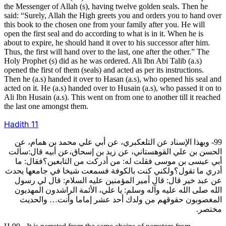
the Messenger of Allah (s), having twelve golden seals. Then he
said: “Surely, Allah the High greets you and orders you to hand over
this book to the chosen one from your family after you. He will
open the first seal and do according to what is in it. When he is
about to expire, he should hand it over to his successor after him.
Thus, the first will hand over to the last, one after the other.” The
Holy Prophet (s) did as he was ordered. Ali Ibn Abi Talib (a.s)
opened the first of them (seals) and acted as per its instructions.
Then he (a.s) handed it over to Hasan (a.s), who opened his seal and
acted on it. He (a.s) handed over to Husain (a.s), who passed it on to
Ali Ibn Husain (a.s). This went on from one to another till it reached
the last one amongst them.
Hadith
11
99- وبهذا الإسناد عن التلعكبري، عن أبي علي محمد بن همام، عن
الحسن بن علي القوهستاني، عن زيد بن إسحاق،عن أبيه قال:سألت
أبي عيسى بن موسى فقلت له: من أدركت من التابعين؟فقال: ما
أدري ما تقول؟ولكني كنت بالكوفة فسمعت شيخا في جامعها يحدث
عن عبد خير قال: قال أمير المؤمنين عليه السلام: قال لي رسول
الله صلى الله عليه وآله وسلم: يا علي، الأئمة الراشدون المهديون
المغصوبون حقوقهم من ولدك أحد عشر إماما وأنت… والحديث
مختصر.