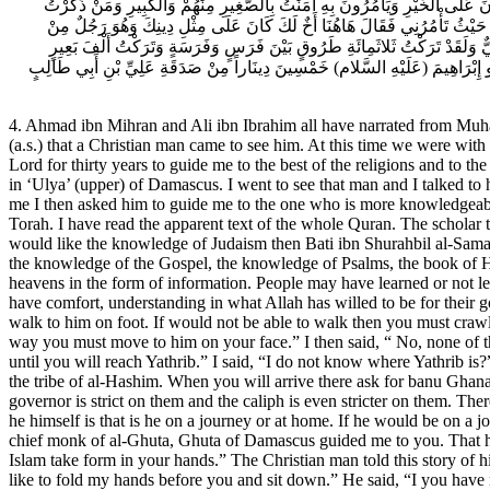
نَ عَلَى الْخَيْرِ وَيَأْمُرُونَ بِهِ آمَنْتُ بِالصَّغِيرِ مِنْهُمْ وَالْكَبِيرِ وَمَنْ ذَكَرْتُ
 حَيْثُ تَأْمُرُنِي فَقَالَ هَاهُنَا أَخٌ لَكَ كَانَ عَلَى مِثْلِ دِينِكَ وَهُوَ رَجُلٌ مِنْ
ٌّ وَلَقَدْ تَرَكْتُ ثَلاثَمِائَةِ طَرُوقٍ بَيْنَ فَرَسٍ وَفَرَسَةٍ وَتَرَكْتُ أَلْفَ بَعِيرٍ
و إِبْرَاهِيمَ (عَلَيْهِ السَّلام) خَمْسِينَ دِينَاراً مِنْ صَدَقَةِ عَلِيِّ بْنِ أَبِي طَالِبٍ
4. Ahmad ibn Mihran and Ali ibn Ibrahim all have narrated from Muhammad ibn Ali from al-Hassan ibn Rashid from Ya’qub ibn Ja‘far who has said the following “I was in the presence of abu al-Hassan Musa (a.s.) that a Christian man came to see him. At this time we were with him in al-‘Urayd. The Christian man said, “I have come to you from a far away place after a difficult journey. I have been praying to my Lord for thirty years to guide me to the best of the religions and to the best of the servants (of Allah) and the most knowledgeable among them. I saw a person in my dream who described to me a man who lived in ‘Ulya’ (upper) of Damascus. I went to see that man and I talked to him. He said , “I am the most knowledgeable one among the people who follow my religion but other than me is more knowledgeable than me I then asked him to guide me to the one who is more knowledgeable than him because I like traveling and I can endure difficulties. I have read the whole Gospel, the Psalms of David and the four parts of Torah. I have read the apparent text of the whole Quran. The scholar then said to me, “ If you would like Christianity I am the most knowledgeable person in it among the Arab and none Arab people. If you would like the knowledge of Judaism then Bati ibn Shurahbil al-Samari is the most knowledgeable person in that religion today. However, you may like to learn the knowledge of Islam, the knowledge of Torah, the knowledge of the Gospel, the knowledge of Psalms, the book of Hud and all that is revealed to any of the prophets in your time or in the times of the others. You may like to learn all that has come from the heavens in the form of information. People may have learned or not learned such information. In such information there is the explanation for everything, the cure for the worlds, the spirit for those who wish to have comfort, understanding in what Allah has willed to be for their good and seek intimacy with the truth. I can guide you to a person who can teach you all such things). Go to him even if you would have to walk to him on foot. If would not be able to walk then you must crawl to him on your knees. If you would be able to do that also then you must drag yourself on your hips. If you would be able to reach him that way you must move to him on your face.” I then said, “ No, none of these is necessary. I can walk to him. Physically I am capable and financially I am capable.” He then said, “Go on to him without any delay until you will reach Yathrib.” I said, “I do not know where Yathrib is?” He said, “Go until you reach Madina of the Holy Prophet (s.a.) who was raised among the Arabs. He was a prophet from the Arabs, from the tribe of al-Hashim. When you will arrive there ask for banu Ghanam ibn Malik ibn al-Najjar who is near the door of the Mosque in that city. Show your self to him in the Christian dress because their governor is strict on them and the caliph is even stricter on them. Thereafter ask for the tribe of banu ‘Amr ibn Mabdhul that is in the area of al-Zubayr. Then ask for Musa ibn Ja‘far and his house and that where he himself is that is he on a journey or at home. If he would be on a journey then you must reach him because his destination is shorter than the distance you have to travel. When you will meet him say that the chief monk of al-Ghuta, G