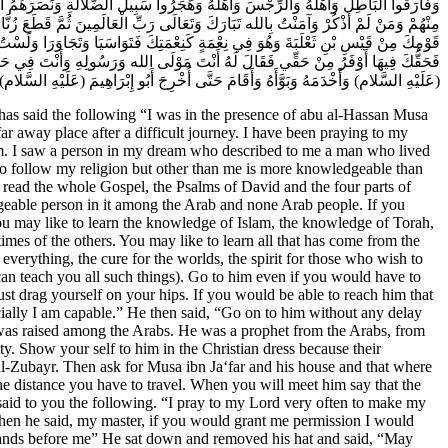
وَفَارَقُوا الْبَاطِلَ وَأَهْلَهُ وَالرِّجْسَ وَأَهْلَهُ وَهَجَرُوا سَبِيلَ الضَّلالَةِ وَنَصَرَهُمُ الل
مِنْهُمْ وَمَنْ لَمْ أَذْكُرْ وَآمَنْتُ بِالله تَبَارَكَ وَتَعَالَى رَبِّ الْعَالَمِينَ ثُمَّ قَطَعَ 
قَوْمِكَ مِنْ قَيْسِ بْنِ ثَعْلَبَةَ وَهُوَ فِي نِعْمَةٍ كَنِعْمَتِكَ فَتَوَاسَيَا وَتَجَاوَرَا وَلَسْت
فَحَقُّكَ فِيهَا أَوْفَرُ مِنْ حَقِّي فَقَالَ لَهُ أَنْتَ مَوْلَى الله وَرَسُولِهِ وَأَنْتَ فِي حَدِّ
عَلَيْهِ السَّلام) وَأَخْدَمَهُ وَبَوَّأَهُ وَأَقَامَ حَتَّى أُخْرِجَ أَبُو إِبْرَاهِيمَ (عَلَيْهِ السَّلا.
e day in which the trusted spirit descended and among the Muslims there is no holiday of greater preference than this. Allah, the Most Holy, the Most High, has advanced it with greatness and Muhammad (s.a) has venerated it with greatness. He commanded it to be observed as a holiday, thus, it is the day of congregation. The day in which Mary was born was a Tuesday four and a half hour before noon. Do you know the river on the side of which Mary gave birth to Jesus?” The Christian man said, “No, I do not know it.” The Imam (a.s.) said, “It was Euphrates that has palm trees and vineyards on its banks. No other place is like Euphrates for vineyards and palm trees. Have you noticed the day in which her tongue was curtained in speaking and Qaydus (the king of Israel) called his sons and subjects for support to take the family of ‘Imran out and look at Mary? They said to her, “What has Allah told you in His book and against us in His book?” The Christian man said, “Yes, I have read about the day of suffering.” The Imam (a.s.) then said, “Therefore, you will not rise from this meeting before Allah will grant you the right guidance.” The Christian man asked, “What was the name of my mother in Asyrian language and in Arabic.” The Imam (a.s.) said, “In Asyrian it was ‘Anqalia. ‘Unqura was the name of your grandmother from your father’s side. The name of your mother in Arabic was Mayyata. The name of your father was ‘Abd al-Masih and it is ‘Abdallah in Arabic. Al-Masih (Messiah) did not have any servant.” The Christian man said, “You have spoken the truth and did a good deed. Would you tell me what the name of my grandfather was?” The Imam (a.s.) said, “The name of your grandfather was Gibrael and I call him ‘Abd al-Rahman in this our meeting.” The Christian man asked, “Was he a Muslim?” Abu Ibrahim (a.s.) said, “Yes, he was a Muslim and he was martyred. Soldiers attacked him and murdered him in his home senselessly and the soldiers were from the people of Damascus.” The Christian man asked, “What was my name before my Kunya (such as ‘abu’ so and so or ‘ibn’ so and so)?” The Imam (a.s.) said, “It was ‘Abd al-Salib.” The Christian man asked, “What name would you like to give me?” The Imam (a.s.) said, “I will call you ‘Abdallah.” The Christian man said, “I then declare my faith in Allah the great and testify that there is no lord besides Allah Who is One and no one is His partner. He is One, Self-sufficient. He is not like what the Christians describe Him. He is not like what the Jews describe Him. He is not a genus of the categories of polytheism. I testify that Muhammad is His servant and His Messenger. He has sent him with all truth. He has manifested the truth to the people of truth and has turned the people of falsehood blind. That Muhammad is the Messenger of Allah to all mankind, red and black all alike. Thus, those who have understanding have understood and those who sought guidance have received guidance. The people of falsehood have turned blind and have lost what they were calling. I testify that His representative His Wali (the Leader with Divine Authority) have spoken with His wisdom. That all the prophets before him had spoken with pure wisdom, supported each other in obedience to Allah and s