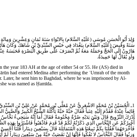
وُلِدَ أَبُو الْحَسَنِ مُوسَى (عَلَيْهِ السَّلام) بِالابْوَاءِ سَنَةَ ثَمَانٍ وَعِشْرِينَ وَمِائَةٍ
سَنَةً وَقُبِضَ (عَلَيْهِ السَّلام) بِبَغْدَادَ فِي حَبْسِ السِّنْدِيِّ بْنِ شَاهَكَ وَكَانَ هَارُو
هَارُونُ إِلَى الْحَجِّ وَحَمَلَهُ مَعَهُ ثُمَّ انْصَرَفَ عَلَى طَرِيقِ الْبَصْرَةِ فَحَبَسَهُ عِنْدَ 
وَلَدٍ يُقَالُ لَهَا حَمِيدَةُ.
he year 183 AH at the age of either 54 or 55. He (AS) died in
rūn had entered Medina after performing the ʿUmrah of the month
ar. Later, he sent him to Baghdad, where he was imprisoned by Al-
, she was named as Ḥamīda.
ـ الْحُسَيْنُ بْنُ مُحَمَّدٍ الاشْعَرِيُّ عَنْ مُعَلَّى بْنِ مُحَمَّدٍ عَنْ عَلِيِّ بْنِ السِّنْدِي)
قَائِماً عِنْدَهُ فَقَدَّمَ إِلَيْهِ عِنَباً فَقَالَ حَبَّةً حَبَّةً يَأْكُلُهُ الشَّيْخُ الْكَبِيرُ وَالصَّبِيّ
أَدْرَكَ التَّزْوِيجَ قَالَ وَبَيْنَ يَدَيْهِ صُرَّةٌ مَخْتُومَةٌ فَقَالَ أَمَا إِنَّهُ سَيَجِي‏ءُ نَخَّا
أُخْبِرُكُمْ عَنِ النَّخَّاسِ الَّذِي ذَكَرْتُهُ لَكُمْ قَدْ قَدِمَ فَاذْهَبُوا فَاشْتَرُوا بِهَذِهِ الصُّر
فَأَخْرَجَهُمَا فَقُلْنَا بِكَمْ تَبِيعُنَا هَذِهِ الْمُتَمَاثِلَةَ قَالَ بِسَبْعِينَ دِينَاراً قُلْنَا أَحْ
وَزِنُوا فَقَالَ النَّخَّاسُ لا تَفُكُّوا فَإِنَّهَا إِنْ نَقَصَتْ حَبَّةً مِنْ سَبْعِينَ دِينَاراً لَمْ أُبَ