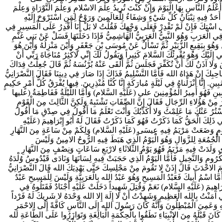
أَعْلَمُ النَّاسِ بِهَا الْيَوْمَ وَإِنْ كُنْتَ تُرِيدُ عِلْمَ الاسْلامِ وَعِلْمَ التَّوْرَاةِ وَعِلْمَ
َحَدٌ فِيهِ تِبْيَانُ كُلِّ شَيْ‏ءٍ وَشِفَاءٌ لِلْعَالَمِينَ وَرَوْحٌ لِمَنِ اسْتَرْوَحَ إِلَيْهِ
عَلَى اسْتِكَ فَإِنْ لَمْ تَقْدِرْ فَعَلَى وَجْهِكَ فَقُلْتُ لا بَلْ أَنَا أَقْدِرُ عَلَى الْمَسِيرِ فِي
 الْعَرَبِ وَهُوَ النَّبِيُّ الْعَرَبِيُّ الْهَاشِمِيُّ فَإِذَا دَخَلْتَهَا فَسَلْ عَنْ بَنِي غَنْمِ
ٍ وَهُوَ بِبَقِيعِ الزُّبَيْرِ ثُمَّ تَسْأَلُ عَنْ مُوسَى بْنِ جَعْفَرٍ وَأَيْنَ مَنْزِلُهُ وَأَيْنَ هُوَ
لَيْكَ وَهُوَ يُقْرِئُكَ السَّلامَ كَثِيراً وَيَقُولُ لَكَ إِنِّي لاكْثِرُ مُنَاجَاةَ رَبِّي أَنْ
لا آذَنُ لَكَ أَنْ تُكَفِّرَ فَجَلَسَ ثُمَّ أَلْقَى عَنْهُ بُرْنُسَهُ ثُمَّ قَالَ جُعِلْتُ فِدَاكَ
بِكَ إِنْ هَدَاهُ الله فَأَمَّا التَّسْلِيمُ فَذَاكَ إِذَا صَارَ فِي دِينِنَا فَقَالَ النَّصْرَانِيُّ
نَّا أَنْزَلْناهُ فِي لَيْلَةٍ مُبارَكَةٍ إِنَّا كُنَّا مُنْذِرِينَ. فِيها يُفْرَقُ كُلُّ أَمْرٍ حَكِيمٍ
نِ فَهُوَ أَمِيرُ الْمُؤْمِنِينَ علي (عَلَيْهِ السَّلام) وَأَمَّا اللَّيْلَةُ فَفَاطِمَةُ (عليها
نْ هَؤُلاءِ الرِّجَالِ فَقَالَ إِنَّ الصِّفَاتِ تَشْتَبِهُ وَلَكِنَّ الثَّالِثَ مِنَ الْقَوْمِ
ا أَسْتُرُ عَنْكَ مَا عَلِمْتُ وَلا أُكَذِّبُكَ وَأَنْتَ تَعْلَمُ مَا أَقُولُ فِي صِدْقِ مَا أَقُولُ
ِكَ الْحَقُّ كَمَا ذَكَرْتُ فَهُوَ كَمَا ذَكَرْتُ فَقَالَ لَهُ أَبُو إِبْرَاهِيمَ (عَلَيْهِ
يُّ يَوْمٍ وَضَعَتْ مَرْيَمُ فِيهِ عِيسَى (عَلَيْهِ السَّلام) وَلِكَمْ مِنْ سَاعَةٍ مِنَ النَّهَارِ
ْمُ الْجُمُعَةِ لِلزَّوَالِ وَهُوَ الْيَوْمُ الَّذِي هَبَطَ فِيهِ الرُّوحُ الامِينُ وَلَيْسَ
ذِي وَلَدَتْ فِيهِ مَرْيَمُ فَهُوَ يَوْمُ الثَّلاثَاءِ لارْبَعِ سَاعَاتٍ وَنِصْفٍ مِنَ النَّهَارِ
رُومِ وَالنَّخِيلِ فَأَمَّا الْيَوْمُ الَّذِي حَجَبَتْ فِيهِ لِسَانَهَا وَنَادَى قَيْدُوسُ وُلْدَهُ
يَوْمَ الاحْدَثَ قَالَ إِذَنْ لا تَقُومَ مِنْ مَجْلِسِكَ حَتَّى يَهْدِيَكَ الله قَالَ النَّصْرَانِيُّ
َأَمَّا اسْمُ أَبِيكَ فَعَبْدُ الْمَسِيحِ وَهُوَ عَبْدُ الله بِالْعَرَبِيَّةِ وَلَيْسَ لِلْمَسِيحِ عَبْدٌ
ِيمَ (عَلَيْهِ السَّلام) نَعَمْ وَقُتِلَ شَهِيداً دَخَلَتْ عَلَيْهِ أَجْنَادٌ فَقَتَلُوهُ فِي
 آمَنْتُ بِالله الْعَظِيمِ وَشَهِدْتُ أَنْ لا إِلَهَ إِلا الله وَحْدَهُ لا شَرِيكَ لَهُ فَرْداً
ِهِ وَعَمِيَ الْمُبْطِلُونَ وَأَنَّهُ كَانَ رَسُولَ الله إِلَى النَّاسِ كَافَّةً إِلَى الاحْمَرِ
انَ قَبْلَهُ مِنَ الانْبِيَاءِ نَطَقُوا بِالْحِكْمَةِ الْبَالِغَةِ وَتَوَازَرُوا عَلَى الطَّاعَةِ لله