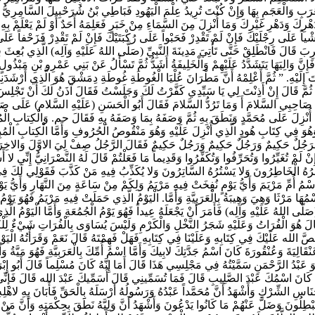
ُ الْعَرَبِ وَالْعَجَمِ بِهَا وَإِنْ كُنْتَ تُرِيدُ عِلْمَ الْيَهُودِ فَبَاطِي بْنُ شُرَحْبِيلَ السَّامِرِيُّ 
رِكَ وَدَهْرِ غَيْرِكَ وَمَا أُنْزِلَ مِنَ السَّمَاءِ مِنْ خَبَرٍ فَعَلِمَهُ أَحَدٌ أَوْ لَمْ يَعْلَمْ بِهِ أ
 مَشْياً عَلَى رِجْلَيْكَ فَإِنْ لَمْ تَقْدِرْ فَحَبْواً عَلَى رُكْبَتَيْكَ فَإِنْ لَمْ تَقْدِرْ فَزَحْفاً 
بَ قَالَ فَانْطَلِقْ حَتَّى تَأْتِيَ مَدِينَةَ النَّبِيِّ (صَلَّى اللهُ عَلَيْهِ وَآلِه) الَّذِي بُعِثَ فِي
 فَإِنَّ وَالِيَهَا يَتَشَدَّدُ عَلَيْهِمْ وَالْخَلِيفَةُ أَشَدُّ ثُمَّ تَسْأَلُ عَنْ بَنِي عَمْرِو بْنِ مَبْذُول
َيْهِ. ” ثُمَّ أَعْلِمْهُ أَنَّ مَطْرَانَ عُلْيَا الْغُوطَةِ غُوطَةِ دِمَشْقَ هُوَ الَّذِي أَرْشَدَنِي إِ
ُمَّ قَالَ إِنْ أَذِنْتَ لِي يَا سَيِّدِي كَفَّرْتُ لَكَ وَجَلَسْتُ فَقَالَ آذَنُ لَكَ أَنْ تَجْلِسَ وَ
ى صَاحِبِي السَّلامَ أَ وَمَا تَرُدُّ السَّلامَ فَقَالَ أَبُو الْحَسَنِ (عَلَيْهِ السَّلام) عَلَى صَاحِ
َ عَلَى مُحَمَّدٍ وَنَطَقَ بِهِ ثُمَّ وَصَفَهُ بِمَا وَصَفَهُ بِهِ فَقَالَ حم. وَالْكِتابِ الْمُبِينِ. إِ
ُوَ فِي كِتَابِ هُودٍ الَّذِي أُنْزِلَ عَلَيْهِ وَهُوَ مَنْقُوصُ الْحُرُوفِ وَأَمَّا الْكِتابِ الْمُبِي
 فَرَجُلٌ حَكِيمٌ وَرَجُلٌ حَكِيمٌ وَرَجُلٌ حَكِيمٌ فَقَالَ الرَّجُلُ صِفْ لِيَ الاوَّلَ وَالاخِرَ مِ
ْ لَمْ تُغَيِّرُوا وَتُحَرِّفُوا وَتُكَفِّرُوا وَقَدِيماً مَا فَعَلْتُمْ قَالَ لَهُ النَّصْرَانِيُّ إِنِّي ل
هُ الْخَاطِرُونَ وَلا يَسْتُرُهُ السَّاتِرُونَ وَلا يُكَذِّبُ فِيهِ مَنْ كَذَّبَ فَقَوْلِي لَكَ فِي ذَل
َا اسْمُ أُمِّ مَرْيَمَ وَأَيُّ يَوْمٍ نُفِخَتْ فِيهِ مَرْيَمُ وَلِكَمْ مِنْ سَاعَةٍ مِنَ النَّهَارِ وَأَ
مُهَا مَرْثَا وَهِيَ وَهِيبَةُ بِالْعَرَبِيَّةِ وَأَمَّا. الْيَوْمُ الَّذِي حَمَلَتْ فِيهِ مَرْيَمُ فَهُوَ يَو
ّى اللهُ عَلَيْهِ وَآلِه) فَأَمَرَ أَنْ يَجْعَلَهُ عِيداً فَهُوَ يَوْمُ الْجُمُعَةِ وَأَمَّا الْيَوْمُ الَّ
لَ هُوَ الْفُرَاتُ وَعَلَيْهِ شَجَرُ النَّخْلِ وَالْكَرْمِ وَلَيْسَ يُسَاوَى بِالْفُرَاتِ شَيْ‏ءٌ لِلْكُ
صَّ الله عَلَيْكَ فِي كِتَابِهِ وَعَلَيْنَا فِي كِتَابِهِ فَهَلْ فَهِمْتَهُ قَالَ نَعَمْ وَقَرَأْتُهُ الْ
َنْقَالِيَةَ وَعُنْقُورَةَ كَانَ اسْمُ جَدَّتِكَ لابِيكَ وَأَمَّا اسْمُ أُمِّكَ بِالْعَرَبِيَّةِ فَهُوَ مَيَّةُ و
ُ الرَّحْمَنِ سَمَّيْتُهُ فِي مَجْلِسِي هَذَا قَالَ أَمَا إِنَّهُ كَانَ مُسْلِماً قَالَ أَبُو إِبْرَاه
َ كَانَ اسْمُكَ عَبْدَ الصَّلِيبِ قَالَ فَمَا تُسَمِّينِي قَالَ أُسَمِّيكَ عَبْدَ الله قَالَ فَإِنِّي
ِ الشِّرْكِ وَأَشْهَدُ أَنَّ مُحَمَّداً عَبْدُهُ وَرَسُولُهُ أَرْسَلَهُ بِالْحَقِّ فَأَبَانَ بِهِ لاهْل
ُونَ وَضَلَّ عَنْهُمْ مَا كَانُوا يَدْعُونَ وَأَشْهَدُ أَنَّ وَلِيَّهُ نَطَقَ بِحِكْمَتِهِ وَأَنَّ مَنْ كَ