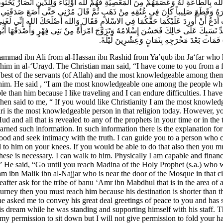
ه بِالطَّاعَةِ لَهُ وَعَصَمَهُمْ مِنَ الْمَعْصِيَةِ فَهُمْ لله أَوْلِيَاءُ وَلِلدِّينِ أَنْصَارٌ يَحُثُّو
زُنَّارَهُ وَقَطَعَ صَلِيباً كَانَ فِي عُنُقِهِ مِنْ ذَهَبٍ ثُمَّ قَالَ مُرْنِي حَتَّى أَضَعَ صَدَقَتِي
ُ أَدَعُ أَنْ أُورِدَ عَلَيْكُمَا حَقَّكُمَا فِي الاسْلامِ فَقَالَ وَالله أَصْلَحَكَ الله إِنِّي لَغَنِي
 نَسَبِكَ عَلَى حَالِكَ فَحَسُنَ إِسْلامُهُ وَتَزَوَّجَ امْرَأَةً مِنْ بَنِي فِهْرٍ وَأَصْدَقَهَا أَبُ
(م) فَمَاتَ بَعْدَ مَخْرَجِهِ بِثَمَانٍ وَعِشْرِينَ لَيْلَةً
huta of Damascus guided me to you. That he asked me to convey his great deal greetings of peace to you and has said to you the following. “I pray to my Lord very often to make my Islam take form in your hands.” The Christian man told this story of his dream while he was standing and supporting himself with his staff. Then he said, my master, if you would grant me permission I would like to fold my hands before you and sit down.” He said, “I you have my permission to sit down but I will not give permission to fold your hands before me” He sat down and removed his hat and said, “May Allah take my soul in service for your cause, will you grant me permission to speak?” The Imam (a.s.) said, “Yes, you have come just for it.” The Christian man said, “Return the greetings to my friend. Do you not return the greetings of peace?” Abu al-Hassan (a.s.) said, “The answer to your friend is that he must accept Islam. The greeting of peace will be returned when he will accept our religion.” The Christian man then said, “I like to ask you questions, may Allah grant you well being.” The Imam (a.s.) said, “Ask your questions.” He said, “Tell me about the book that Allah, the Most Holy, the Most High, has revealed to Muhammad that he read to people and introduced it to them the way he did. And said, “Ha. Mim (44:1). I swear by the illustrious Book (44:2) that We have revealed the Quran on a blessed night to warn mankind (44:3). On this night, every absolute command coming from Us becomes distinguishable.” (44:4) What is its intrinsic interpretation and meaning?” The Imam (a.s.) said, “Ha Mim stands for Muhammad (s.a.) who is mentioned in the book of Hud which was revealed to him and its letters are shortened. The ‘illustrious book’ stands for Amir al-Mu’minin Ali (a.s.) The blessed night stands for Fatima (a.s.).”. . absolute command coming from Us becomes distinguishable.” (44:4) It means that in that night there comes a great deal of good. There is the man of wisdom, the man of wisdom and the man of wisdom. (a reference to the first three Imams from the descendants of Fatima (a.s.)” The man then said, “Describe to me the first and last of these men.” The Imam (a.s.) said, “Qualities are similar. However I will describe the third of these people and his descendants and he is mentioned in your books revealed to you. If you have not altered and changed and reject them as you have been doing so for a long time.” The Christian man said, “I will not hide from you what I know and will not lie to you and you already know what I will say is true and what is false. By Allah, He has granted you through His grace so much distinction and has given the opportunity through His bounties so much that people can not even think how much they are? No one can hide them and falsify them even those who reject (the truth). My words in the matter are true as I mentioned and it is as such that I said.” Abu Ibrahim then said to him, “I can tell you a news that only very few people who read books know.” Tell me what was the name of the mother of Mary and when the spirit was blown in Mary and in which hour of the day? What was the date when Jesus was born and during which hour of the day?” The Christian man said, “I do not know.” Abu Ibrahim then said, “The name of the mother of Mary was Martha and ‘Wahayba’ in Arabic. The day Mary conceived with Jesus was a Friday at noontime. It was th