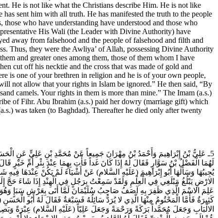
ـ عَلِيُّ بْنُ إِبْرَاهِيمَ وَأَحْمَدُ بْنُ مِهْرَانَ جَمِيعاً عَنْ مُحَمَّدِ بْنِ عَلِيٍّ عَنِ الْحَس
لَهُمَا الْفَضْلُ بْنُ سَوَّارٍ فَقَالَ لَهُ إِذَا كَانَ غَداً فَأْتِ بِهِمَا عِنْدَ بِئْرِ أُمِّ خَيْرٍ قَا
يُجِيبُهَا وَسَأَلَهَا أَبُو إِبْرَاهِيمَ (عَلَيْهِ السَّلام) عَنْ أَشْيَاءَ لَمْ يَكُنْ عِنْدَهَا فِيهِ 
الارْضِ يَبْلُغُ مَبْلَغِي فِي الْعِلْمِ وَلَقَدْ سَمِعْتُ بِرَجُلٍ فِي الْهِنْدِ إِذَا شَاءَ حَجَّ إِلَى
عَلِمَ الاسْمَ الَّذِي ظَفِرَ بِهِ آصَفُ صَاحِبُ سُلَيْمَانَ لَمَّا أَتَى بِعَرْشِ سَبَإٍ وَهُوَ الّ
كَثِيرَةٌ فَأَمَّا الْمَحْتُومُ مِنْهَا الَّذِي لا يُرَدُّ سَائِلُهُ فَسَبْعَةٌ فَقَالَ لَهُ أَبُو الْح
الالْبَابِ وَجَعَلَ مُحَمَّداً بَرَكَةً وَرَحْمَةً وَجَعَلَ عَلِيّاً (عَلَيْهِ السَّلام) عِبْرَةً وَبَ)