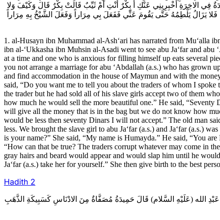
(ةٌ فِي الاخِرَةِ أَخْبِرِينِي عَنْكِ أَ بِكْرٌ أَنْتِ أَمْ ثَيِّبٌ قَالَتْ بِكْرٌ قَالَ وَكَيْفَ وَلا
ِ فَلا يَزَالُ يَلْطِمُهُ حَتَّى يَقُومَ عَنِّي فَفَعَلَ بِي مِرَاراً وَفَعَلَ الشَّيْخُ بِهِ مِرَاراً
1. al-Husayn ibn Muhammad al-Ash‘ari has narrated from Mu‘alla ibn
ibn al-‘Ukkasha ibn Muhsin al-Asadi went to see abu Ja‘far and abu ‘
at a time and one who is anxious for filling himself up eats several pi
you not arrange a marriage for abu ‘Abdallah (a.s.) who has grown up 
and find accommodation in the house of Maymun and with the money in 
said, “Do you want me to tell you about the traders of whom I spoke t
the trader but he had sold all of his slave girls accept two of them 
how much he would sell the more beautiful one.” He said, “Seventy Din
will give all the money that is in the bag but we do not know how muc
would be less then seventy Dinars I will not accept.” The old man s
less. We brought the slave girl to abu Ja‘far (a.s.) and Ja‘far (a.s.) 
is your name?” She said, “My name is Humayda.” He said, “You are Hum
“How can that be true? The traders corrupt whatever may come in th
gray hairs and beard would appear and would slap him until he would 
Ja‘far (a.s.) take her for yourself.” She then give birth to the best pe
Hadith
2
2َا عَبْدِ الله (عَلَيْهِ السَّلام) قَالَ حَمِيدَةُ مُصَفَّاةٌ مِنَ الادْنَاسِ كَسَبِيكَةِ الذَّهَبِ