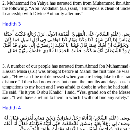
2. Muhammad ibn Yahya has narrated from from Muhammad ibn Ahmad 
the following. “Abu ‘Abdallah (a.s.) said, “Humayda is clean of uncle
Leadership with Divine Authority after me.”
Hadith
3
3 مُوسَى (عَلَيْهِ السَّلام) عَلَى الْمَهْدِيِّ الْقُدْمَةَ الاولَى نَزَلَ زُبَالَةَ فَكُنْتُ أُحَدِّثُهُ
 بَأْسٌ إِذَا كَانَ شَهْرُ كَذَا وَكَذَا وَيَوْمُ كَذَا فَوَافِنِي فِي أَوَّلِ الْمِيلِ فَمَا كَانَ
َفْتُ أَنْ أَشُكَّ فِيمَا قَالَ فَبَيْنَا أَنَا كَذَلِكَ إِذَا نَظَرْتُ إِلَى سَوَادٍ قَدْ أَقْبَلَ
كَّنَّ وَدَّ الشَّيْطَانُ أَنَّكَ شَكَكْتَ فَقُلْتُ الْحَمْدُ لله الَّذِي خَلَّصَكَ مِنْهُمْ فَقَالَ
3. A number of our people has narrated from Ahmad ibn Muhammad and
Hassan Musa (a.s.) was brought before al-Mahdi the first time he was
said, “How can I be not depressed when you are being take to this tr
distance.” I then had no worries but count the months and days pass by 
temptations to my heart and I was afraid to doubt in what he had said.
He said, “Is it you O abu Khalid” I said, “Yes, grand son of the Mes
said, “I will have a return to them in which I will not find any safety.”
Hadith
4
4سَى (عَلَيْهِ السَّلام) إِذْ أَتَاهُ رَجُلٌ نَصْرَانِيٌّ وَنَحْنُ مَعَهُ بِالْعُرَيْضِ فَقَالَ لَهُ
وَصَفَ لِي رَجُلاً بِعُلْيَا دِمَشْقَ فَانْطَلَقْتُ حَتَّى أَتَيْتُهُ فَكَلَّمْتُهُ فَقَالَ أَنَا أَعْلَمُ
اوُدَ وَقَرَأْتُ أَرْبَعَةَ أَسْفَارٍ مِنَ التَّوْرَاةِ وَقَرَأْتُ ظَاهِرَ الْقُرْآنِ حَتَّى