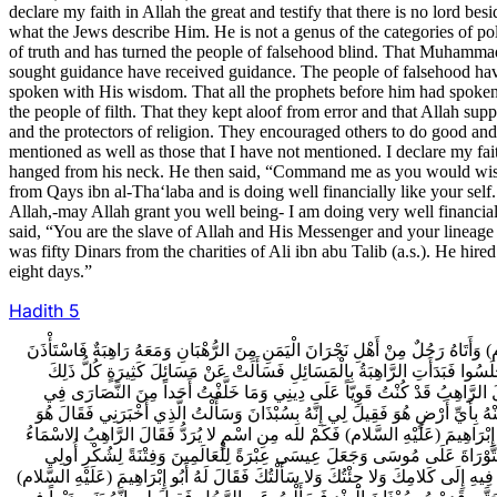
Hadith
5
5َأَتَاهُ رَجُلٌ مِنْ أَهْلِ نَجْرَانَ الْيَمَنِ مِنَ الرُّهْبَانِ وَمَعَهُ رَاهِبَةٌ فَاسْتَأْذَنَ
وَجَلَسُوا فَبَدَأَتِ الرَّاهِبَةُ بِالْمَسَائِلِ فَسَأَلَتْ عَنْ مَسَائِلَ كَثِيرَةٍ كُلُّ ذَلِكَ
َقَالَ الرَّاهِبُ قَدْ كُنْتُ قَوِيّاً عَلَى دِينِي وَمَا خَلَّفْتُ أَحَداً مِنَ النَّصَارَى فِي
ْهُ بِأَيِّ أَرْضٍ هُوَ فَقِيلَ لِي إِنَّهُ بِسُبْذَانَ وَسَأَلْتُ الَّذِي أَخْبَرَنِي فَقَالَ هُوَ
 إِبْرَاهِيمَ (عَلَيْهِ السَّلام) فَكَمْ لله مِنِ اسْمٍ لا يُرَدُّ فَقَالَ الرَّاهِبُ الاسْمَاءُ
لَ التَّوْرَاةَ عَلَى مُوسَى وَجَعَلَ عِيسَى عِبْرَةً لِلْعَالَمِينَ وَفِتْنَةً لِشُكْرِ أُولِي
فِيهِ إِلَى كَلامِكَ وَلا جِئْتُكَ وَلا سَأَلْتُكَ فَقَالَ لَهُ أَبُو إِبْرَاهِيمَ (عَلَيْهِ السَّلام