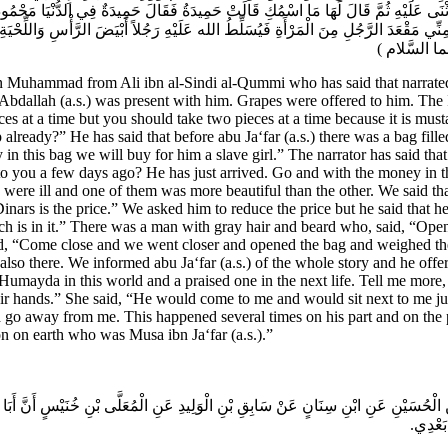
َثْنَى عَلَيْهِ ثُمَّ قَالَ لَهَا مَا اسْمُكِ قَالَتْ حَمِيدَةُ فَقَالَ حَمِيدَةٌ فِي الدُّنْيَا مَحْمُودَ
نِّي مَقْعَدَ الرَّجُلِ مِنَ الْمَرْأَةِ فَيُسَلِّطُ الله عَلَيْهِ رَجُلاً أَبْيَضَ الرَّأْسِ وَاللِّحْيَة
َيْهما السَّلام
 Muhammad from Ali ibn al-Sindi al-Qummi who has said that narrated 
Abdallah (a.s.) was present with him. Grapes were offered to him. The 
eces at a time but you should take two pieces at a time because it is mus
already?” He has said that before abu Ja‘far (a.s.) there was a bag fil
this bag we will buy for him a slave girl.” The narrator has said that
o you a few days ago? He has just arrived. Go and with the money in th
who were ill and one of them was more beautiful than the other. We said 
ars is the price.” We asked him to reduce the price but he said that he
h is in it.” There was a man with gray hair and beard who, said, “Open 
aid, “Come close and we went closer and opened the bag and weighed the
was also there. We informed abu Ja‘far (a.s.) of the whole story and he o
ayda in this world and a praised one in the next life. Tell me more, “
eir hands.” She said, “He would come to me and would sit next to me
go away from me. This happened several times on his part and on the p
rson on earth who was Musa ibn Ja‘far (a.s.).”
نِ الْحُسَيْنِ عَنِ ابْنِ سِنَانٍ عَنْ سَابِقِ بْنِ الْوَلِيدِ عَنِ الْمُعَلَّى بْنِ خُنَيْسٍ أَنَّ أَب
 بَعْدِي