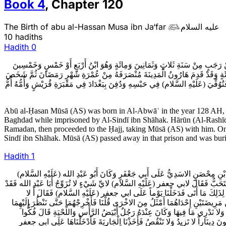
Book
4
,
Chapter
120
The Birth of abu al-Hassan Musa ibn Ja‘far
عليه السلام

10 hadiths
Hadith
0
رَجَبٍ مِنْ سَنَةِ ثَلاثٍ وَثَمَانِينَ وَمِائَةٍ وَهُوَ ابْنُ أَرْبَعٍ أَوْ خَمْسٍ وَخَمْسِينَ
ئَةٍ وَقَدْ قَدِمَ هَارُونُ الْمَدِينَةَ مُنْصَرَفَهُ مِنْ عُمْرَةِ شَهْرِ رَمَضَانَ ثُمَّ شَخَصَ
ُفِّيَ (عَلَيْهِ السَّلام) فِي حَبْسِهِ وَدُفِنَ بِبَغْدَادَ فِي مَقْبَرَةِ قُرَيْشٍ وَأُمُّهُ أُمُّ
Abū al-Ḥasan Mūsā (AS) was born in Al-Abwāʾ in the year 128 AH, th
Baghdad while imprisoned by Al-Sindī ibn Shāhak. Hārūn (Al-Rashīd
Ramadan, then proceeded to the Ḥajj, taking Mūsā (AS) with him. On h
Sindī ibn Shāhak. Mūsā (AS) passed away in that prison and was b
Hadith
1
1َةَ بْنِ مِحْصَنٍ الاسَدِيُّ عَلَى أَبِي جَعْفَرٍ وَكَانَ أَبُو عَبْدِ الله (عَلَيْهِ السَّلام
فَإِنَّهُ يُسْتَحَبُّ فَقَالَ لابي جعفر (عَلَيْهِ السَّلام) لايِّ شَيْ‏ءٍ لا تُزَوِّجُ أَبَا عَبْدِ الله فَقَدْ
أَتَى لِذَلِكَ مَا أَتَى فَدَخَلْنَا يَوْماً عَلَى ابي جعفر (عَلَيْهِ السَّلام) فَقَالَ أَ لا
 مَرِيضَتَيْنِ إِحْدَاهُمَا أَمْثَلُ مِنَ الاخْرَى قُلْنَا فَأَخْرِجْهُمَا حَتَّى نَنْظُرَ إِلَيْهِمَا
َتْ وَلا نَدْرِي مَا فِيهَا وَكَانَ عِنْدَهُ رَجُلٌ أَبْيَضُ الرَّأْسِ وَاللِّحْيَةِ قَالَ فُكُّوا
َبْعُونَ دِينَاراً لا تَزِيدُ وَلا تَنْقُصُ فَأَخَذْنَا الْجَارِيَةَ فَأَدْخَلْنَاهَا عَلَى ابي جعفر