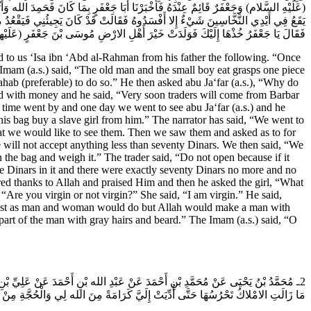
عَلَيْهِ السَّلام) وَجَعْفَرٌ قَائِمٌ عِنْدَهُ فَأَخْبَرْنَا أَبَا جَعْفَرٍ بِمَا كَانَ فَحَمِدَ الله وَأ
يَقَعُ فِي أَيْدِي النَّخَّاسِينَ شَيْ‏ءٌ إِلا أَفْسَدُوهُ فَقَالَتْ قَدْ كَانَ يَجِيئُنِي فَيَقْعُدُ مِ
فَقَالَ يَا جَعْفَرُ خُذْهَا إِلَيْكَ فَوَلَدَتْ خَيْرَ أَهْلِ الارْضِ مُوسَى بْنَ جَعْفَرٍ (عَل )
to us ‘Isa ibn ‘Abd al-Rahman from his father the following. “Once
Imam (a.s.) said, “The old man and the small boy eat grasps one piece
tahab (preferable) to do so.” He then asked abu Ja‘far (a.s.), “Why do
led with money and he said, “Very soon traders will come from Barbar
 time went by and one day we went to see abu Ja‘far (a.s.) and he
is bag buy a slave girl from him.” The narrator has said, “We went to
that we would like to see them. Then we saw them and asked as to for
 will not accept anything less than seventy Dinars. We then said, “We
the bag and weigh it.” The trader said, “Do not open because if it
 Dinars in it and there were exactly seventy Dinars no more and no
ffered thanks to Allah and praised Him and then he asked the girl, “What
Are you virgin or not virgin?” She said, “I am virgin.” He said,
 just as man and woman would do but Allah would make a man with
art of the man with gray hairs and beard.” The Imam (a.s.) said, “O
ـ مُحَمَّدُ بْنُ يَحْيَى عَنْ مُحَمَّدِ بْنِ أَحْمَدَ عَنْ عَبْدِ الله بْنِ أَحْمَدَ عَنْ عَلِيِّ بْ
مَا زَالَتِ الامْلاكُ تَحْرُسُهَا حَتَّى أُدِّيَتْ إِلَيَّ كَرَامَةً مِنَ الله لِي وَالْحُجَّةِ مِنْ.