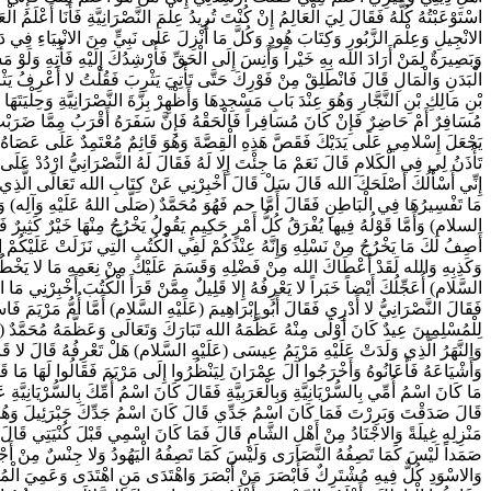
اسْتَوْعَبْتُهُ كُلَّهُ فَقَالَ لِيَ الْعَالِمُ إِنْ كُنْتَ تُرِيدُ عِلْمَ النَّصْرَانِيَّةِ فَأَنَا أَعْلَم
الانْجِيلِ وَعِلْمَ الزَّبُورِ وَكِتَابَ هُودٍ وَكُلَّ مَا أُنْزِلَ عَلَى نَبِيٍّ مِنَ الانْبِيَاءِ فِي دَهْ
وَبَصِيرَةٌ لِمَنْ أَرَادَ الله بِهِ خَيْراً وَأَنِسَ إِلَى الْحَقِّ فَأُرْشِدُكَ إِلَيْهِ فَأْتِهِ وَلَوْ
الْبَدَنِ وَالْمَالِ قَالَ فَانْطَلِقْ مِنْ فَوْرِكَ حَتَّى تَأْتِيَ يَثْرِبَ فَقُلْتُ لا أَعْرِفُ يَثْرِ
بْنِ مَالِكِ بْنِ النَّجَّارِ وَهُوَ عِنْدَ بَابِ مَسْجِدِهَا وَأَظْهِرْ بِزَّةَ النَّصْرَانِيَّةِ وَحِلْيَتَهَا
مُسَافِرٌ أَمْ حَاضِرٌ فَإِنْ كَانَ مُسَافِراً فَالْحَقْهُ فَإِنَّ سَفَرَهُ أَقْرَبُ مِمَّا ضَرَبْتَ إِل
يَجْعَلَ إِسْلامِي عَلَى يَدَيْكَ فَقَصَّ هَذِهِ الْقِصَّةَ وَهُوَ قَائِمٌ مُعْتَمِدٌ عَلَى عَصَاهُ ث
تَأْذَنُ لِي فِي الْكَلامِ قَالَ نَعَمْ مَا جِئْتَ إِلا لَهُ فَقَالَ لَهُ النَّصْرَانِيُّ ارْدُدْ عَلَ
إِنِّي أَسْأَلُكَ أَصْلَحَكَ الله قَالَ سَلْ قَالَ أَخْبِرْنِي عَنْ كِتَابِ الله تَعَالَى الَّذِي أُنْزِل
مَا تَفْسِيرُهَا فِي الْبَاطِنِ فَقَالَ أَمَّا حم فَهُوَ مُحَمَّدٌ (صَلَّى اللهُ عَلَيْهِ وَآلِه) وَه
السلام) وَأَمَّا قَوْلُهُ فِيها يُفْرَقُ كُلُّ أَمْرٍ حَكِيمٍ يَقُولُ يَخْرُجُ مِنْهَا خَيْرٌ كَثِيرٌ
أَصِفُ لَكَ مَا يَخْرُجُ مِنْ نَسْلِهِ وَإِنَّهُ عِنْدَكُمْ لَفِي الْكُتُبِ الَّتِي نَزَلَتْ عَلَيْكُمْ إِن
وَكَذِبِهِ وَالله لَقَدْ أَعْطَاكَ الله مِنْ فَضْلِهِ وَقَسَمَ عَلَيْكَ مِنْ نِعَمِهِ مَا لا يَخْطُرُ
السَّلام) أُعَجِّلُكَ أَيْضاً خَبَراً لا يَعْرِفُهُ إِلا قَلِيلٌ مِمَّنْ قَرَأَ الْكُتُبَ أَخْبِرْنِي م
فَقَالَ النَّصْرَانِيُّ لا أَدْرِي فَقَالَ أَبُو إِبْرَاهِيمَ (عَلَيْهِ السَّلام) أَمَّا أُمُّ مَرْيَمَ فَاسْ
لِلْمُسْلِمِينَ عِيدٌ كَانَ أَوْلَى مِنْهُ عَظَّمَهُ الله تَبَارَكَ وَتَعَالَى وَعَظَّمَهُ مُحَمَّدٌ (صَلَ
وَالنَّهَرُ الَّذِي وَلَدَتْ عَلَيْهِ مَرْيَمُ عِيسَى (عَلَيْهِ السَّلام) هَلْ تَعْرِفُهُ قَالَ لا قَا
وَأَشْيَاعَهُ فَأَعَانُوهُ وَأَخْرَجُوا آلَ عِمْرَانَ لِيَنْظُرُوا إِلَى مَرْيَمَ فَقَالُوا لَهَا مَا قَ
مَا كَانَ اسْمُ أُمِّي بِالسُّرْيَانِيَّةِ وَبِالْعَرَبِيَّةِ فَقَالَ كَانَ اسْمُ أُمِّكَ بِالسُّرْيَانِيَّةِ ع
قَالَ صَدَقْتَ وَبَرِرْتَ فَمَا كَانَ اسْمُ جَدِّي قَالَ كَانَ اسْمُ جَدِّكَ جَبْرَئِيلَ وَهُوَ عَبْد
مَنْزِلِهِ غِيلَةً وَالاجْنَادُ مِنْ أَهْلِ الشَّامِ قَالَ فَمَا كَانَ اسْمِي قَبْلَ كُنْيَتِي قَال
صَمَداً لَيْسَ كَمَا تَصِفُهُ النَّصَارَى وَلَيْسَ كَمَا تَصِفُهُ الْيَهُودُ وَلا جِنْسٌ مِنْ أَجْنَاس
وَالاسْوَدِ كُلٌّ فِيهِ مُشْتَرِكٌ فَأَبْصَرَ مَنْ أَبْصَرَ وَاهْتَدَى مَنِ اهْتَدَى وَعَمِيَ الْمُبْطِل