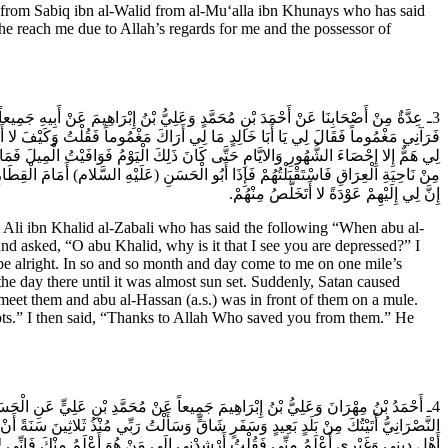
om Sabiq ibn al-Walid from al-Mu‘alla ibn Khunays who has said
she reach me due to Allah’s regards for me and the possessor of
ـ عِدَّةٌ مِنْ أَصْحَابِنَا عَنْ أَحْمَدَ بْنِ مُحَمَّدٍ وَعَلِيُّ بْنُ إِبْرَاهِيمَ عَنْ أَبِيهِ جَمِيعا
فَرَآنِي مَغْمُوماً فَقَالَ لِي يَا أَبَا خَالِدٍ مَا لِي أَرَاكَ مَغْمُوماً فَقُلْتُ وَكَيْفَ لا أَغْ
لِي هَمٌّ إِلا إِحْصَاءَ الشُّهُورِ وَالايَّامِ حَتَّى كَانَ ذَلِكَ الْيَوْمُ فَوَافَيْتُ الْمِيلَ فَ
مِنْ نَاحِيَةِ الْعِرَاقِ فَاسْتَقْبَلْتُهُمْ فَإِذَا أَبُو الْحَسَنِ (عَلَيْهِ السَّلام) أَمَامَ الْقِطَ
إِنَّ لِي إِلَيْهِمْ عَوْدَةً لا أَتَخَلَّصُ مِنْهُمْ.
li ibn Khalid al-Zabali who has said the following “When abu al-
d asked, “O abu Khalid, why is it that I see you are depressed?” I
be alright. In so and so month and day come to me on one mile’s
the day there until it was almost sun set. Suddenly, Satan caused
o meet them and abu al-Hassan (a.s.) was in front of them on a mule.
ubts.” I then said, “Thanks to Allah Who saved you from them.” He
ـ أَحْمَدُ بْنُ مِهْرَانَ وَعَلِيُّ بْنُ إِبْرَاهِيمَ جَمِيعاً عَنْ مُحَمَّدِ بْنِ عَلِيٍّ عَنِ الْحَ
النَّصْرَانِيُّ أَتَيْتُكَ مِنْ بَلَدٍ بَعِيدٍ وَسَفَرٍ شَاقٍّ وَسَأَلْتُ رَبِّي مُنْذُ ثَلاثِينَ سَنَةً أَن
أَهْلِ دِينِي وَغَيْرِي أَعْلَمُ مِنِّي فَقُلْتُ أَرْشِدْنِي إِلَى مَنْ هُوَ أَعْلَمُ مِنْكَ فَإِنِّي لا أ