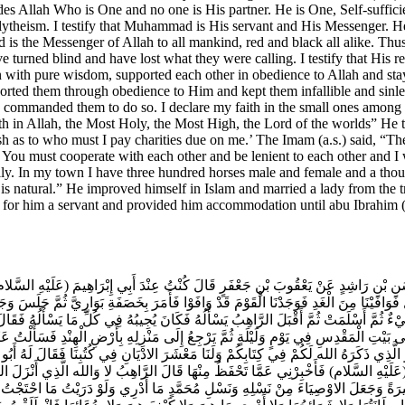
َنِ بْنِ رَاشِدٍ عَنْ يَعْقُوبَ بْنِ جَعْفَرٍ قَالَ كُنْتُ عِنْدَ أَبِي إِبْرَاهِيمَ (عَلَيْهِ السَّلام) و
لَ فَوَافَيْنَا مِنَ الْغَدِ فَوَجَدْنَا الْقَوْمَ قَدْ وَافَوْا فَأَمَرَ بِخَصَفَةِ بَوَارِيَّ ثُمَّ جَلَسَ 
شَيْ‏ءٌ ثُمَّ أَسْلَمَتْ ثُمَّ أَقْبَلَ الرَّاهِبُ يَسْأَلُهُ فَكَانَ يُجِيبُهُ فِي كُلِّ مَا يَسْأَلُهُ ف
 بَيْتِ الْمَقْدِسِ فِي يَوْمٍ وَلَيْلَةٍ ثُمَّ يَرْجِعُ إِلَى مَنْزِلِهِ بِأَرْضِ الْهِنْدِ فَسَأَلْتُ عَن
َذِي ذَكَرَهُ الله لَكُمْ فِي كِتَابِكُمْ وَلَنَا مَعْشَرَ الادْيَانِ فِي كُتُبِنَا فَقَالَ لَهُ أَبُو
َسَنِ (عَلَيْهِ السَّلام) فَأَخْبِرْنِي عَمَّا تَحْفَظُ مِنْهَا قَالَ الرَّاهِبُ لا وَالله الَّذِي أَنْزَ
صِيرَةً وَجَعَلَ الاوْصِيَاءَ مِنْ نَسْلِهِ وَنَسْلِ مُحَمَّدٍ مَا أَدْرِي وَلَوْ دَرَيْتُ مَا احْتَجْتُ 