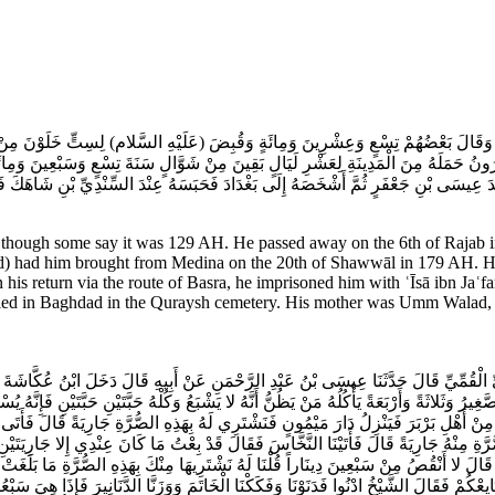
 وَقَالَ بَعْضُهُمْ تِسْعٍ وَعِشْرِينَ وَمِائَةٍ وَقُبِضَ (عَلَيْهِ السَّلام) لِسِتٍّ خَلَوْنَ مِنْ 
نُ حَمَلَهُ مِنَ الْمَدِينَةِ لِعَشْرِ لَيَالٍ بَقِينَ مِنْ شَوَّالٍ سَنَةَ تِسْعٍ وَسَبْعِينَ وَمِا
عِيسَى بْنِ جَعْفَرٍ ثُمَّ أَشْخَصَهُ إِلَى بَغْدَادَ فَحَبَسَهُ عِنْدَ السِّنْدِيِّ بْنِ شَاهَكَ فَتُو
ough some say it was 129 AH. He passed away on the 6th of Rajab in t
) had him brought from Medina on the 20th of Shawwāl in 179 AH. Hā
is return via the route of Basra, he imprisoned him with ʿĪsā ibn Jaʿf
uried in Baghdad in the Quraysh cemetery. His mother was Umm Walad
ِّ الْقُمِّيِّ قَالَ حَدَّثَنَا عِيسَى بْنُ عَبْدِ الرَّحْمَنِ عَنْ أَبِيهِ قَالَ دَخَلَ ابْنُ عُكَّاش
ُ الصَّغِيرُ وَثَلاثَةً وَأَرْبَعَةً يَأْكُلُهُ مَنْ يَظُنُّ أَنَّهُ لا يَشْبَعُ وَكُلْهُ حَبَّتَيْنِ حَبَّتَيْنِ 
سٌ مِنْ أَهْلِ بَرْبَرَ فَيَنْزِلُ دَارَ مَيْمُونٍ فَنَشْتَرِي لَهُ بِهَذِهِ الصُّرَّةِ جَارِيَةً قَالَ فَ
َّةِ مِنْهُ جَارِيَةً قَالَ فَأَتَيْنَا النَّخَّاسَ فَقَالَ قَدْ بِعْتُ مَا كَانَ عِنْدِي إِلا جَارِيَتَيْنِ
سِنْ قَالَ لا أَنْقُصُ مِنْ سَبْعِينَ دِينَاراً قُلْنَا لَهُ نَشْتَرِيهَا مِنْكَ بِهَذِهِ الصُّرَّةِ مَا بَلَغ
ايِعْكُمْ فَقَالَ الشَّيْخُ ادْنُوا فَدَنَوْنَا وَفَكَكْنَا الْخَاتَمَ وَوَزَنَّا الدَّنَانِيرَ فَإِذَا هِيَ س