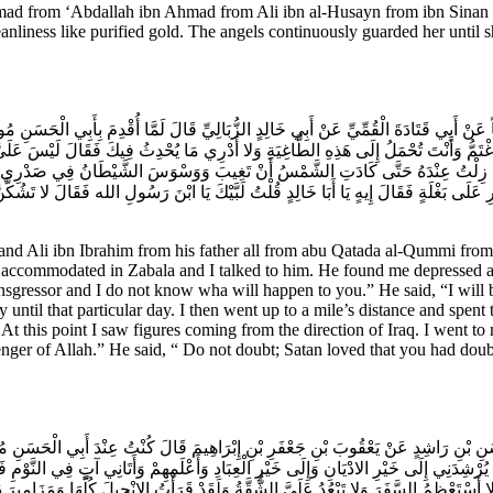
from ‘Abdallah ibn Ahmad from Ali ibn al-Husayn from ibn Sinan fr
anliness like purified gold. The angels continuously guarded her until 
ً عَنْ أَبِي قَتَادَةَ الْقُمِّيِّ عَنْ أَبِي خَالِدٍ الزُّبَالِيِّ قَالَ لَمَّا أُقْدِمَ بِأَبِي الْحَسَنِ
تَمُّ وَأَنْتَ تُحْمَلُ إِلَى هَذِهِ الطَّاغِيَةِ وَلا أَدْرِي مَا يُحْدِثُ فِيكَ فَقَالَ لَيْسَ عَلَيَّ
مَا زِلْتُ عِنْدَهُ حَتَّى كَادَتِ الشَّمْسُ أَنْ تَغِيبَ وَوَسْوَسَ الشَّيْطَانُ فِي صَدْرِي وَتَخَوّ
ارِ عَلَى بَغْلَةٍ فَقَالَ إِيهٍ يَا أَبَا خَالِدٍ قُلْتُ لَبَّيْكَ يَا ابْنَ رَسُولِ الله فَقَالَ لا تَشُ
 Ali ibn Ibrahim from his father all from abu Qatada al-Qummi from A
 accommodated in Zabala and I talked to him. He found me depressed an
ansgressor and I do not know wha will happen to you.” He said, “I will 
until that particular day. I then went up to a mile’s distance and spent 
 At this point I saw figures coming from the direction of Iraq. I went t
senger of Allah.” He said, “ Do not doubt; Satan loved that you had do
سَنِ بْنِ رَاشِدٍ عَنْ يَعْقُوبَ بْنِ جَعْفَرِ بْنِ إِبْرَاهِيمَ قَالَ كُنْتُ عِنْدَ أَبِي الْحَسَنِ مُو
ْ يُرْشِدَنِي إِلَى خَيْرِ الادْيَانِ وَإِلَى خَيْرِ الْعِبَادِ وَأَعْلَمِهِمْ وَأَتَانِي آتٍ فِي النَّوْمِ فَ
َسْتَعْظِمُ السَّفَرَ وَلا تَبْعُدُ عَلَيَّ الشُّقَّةُ وَلَقَدْ قَرَأْتُ الانْجِيلَ كُلَّهَا وَمَزَامِيرَ دَ