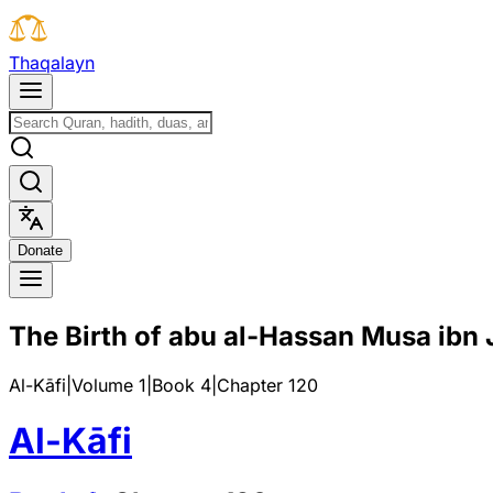
T
h
a
q
a
l
a
y
n
D
o
n
a
t
e
The Birth of abu al-Hassan Musa ibn J
Al-Kāfi
|
Volume 1
|
Book
4
|
Chapter
120
Al-Kāfi