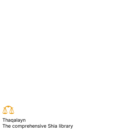
لِلرِّجالِ نَصیبٌ مِمَّا تَرَکَ الْوالِدانِ وَ
ت کے آخر میں اس مقصد کی تاکید کرتے ہوئے فرماتا ہے : یہ یقین شدہ
) ضمنا جیسا کہ ہم سمجھتے ہیں کہ آیت مندرجہ تمام
ن کوئی مال و دولت وغیرہ چھوڑ جائیں تو وہ میراث کے
رنہ بیت المال جو تمام مسلمانوں سے تعلق رکھتاہے وہ
یتوں سے جو بعد میں میراث کے بارے میں آئیں گی واضح
کہ علماء اہل سنت قائل ہیں ، وہ بھی تعلیمات قرآن
ام آیت مندرجہ بالا اور اسی طرح کی دوسری آیات کی
Read full surah
Next verse
Previous verse
T
h
a
q
a
l
a
y
n
The comprehensive Shia library