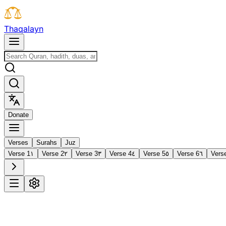
T
h
a
q
a
l
a
y
n
D
o
n
a
t
e
Verses
Surahs
Juz
Verse 1
١
Verse 2
٢
Verse 3
٣
Verse 4
٤
Verse 5
٥
Verse 6
٦
Vers
1
Al-Fātiḥah
The Opening
·
7 verses