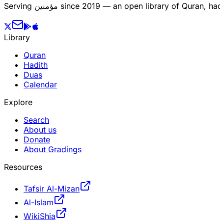
since 2019 — an open library of Quran, hadi
مؤمنین
Serving
Library
Quran
Hadith
Duas
Calendar
Explore
Search
About us
Donate
About Gradings
Resources
Tafsir Al-Mizan
Al-Islam
WikiShia