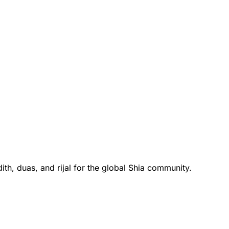
ہ کو پہنچ سکیں ) تو یہ بات ان کے نفع میں تھی اور حقی
 لئے ان میں سے تھوڑے لوگوں کے سوا ایمان نہیں لائیں گ
th, duas, and rijal for the global Shia community.