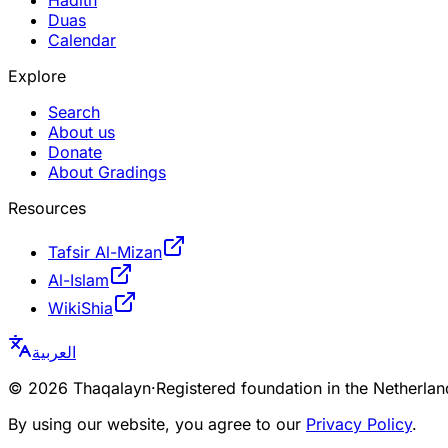
Hadith
Duas
Calendar
Explore
Search
About us
Donate
About Gradings
Resources
Tafsir Al-Mizan
Al-Islam
WikiShia
العربية
©
2026
Thaqalayn
·
Registered foundation in the Netherl
By using our website, you agree to our
Privacy Policy
.