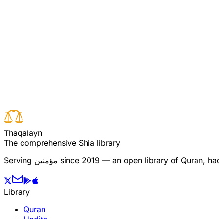
قت کے ساتھ ساز گار تھی ۔ لیکن خدا نے انہیں ان کے
ے ۔
Read full surah
Next verse
Previous verse
T
h
a
q
a
l
a
y
n
The comprehensive Shia library
since 2019 — an open library of Quran, hadi
مؤمنین
Serving
Library
Quran