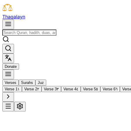
T
h
a
q
a
l
a
y
n
D
o
n
a
t
e
Verses
Surahs
Juz
Verse 1
١
Verse 2
٢
Verse 3
٣
Verse 4
٤
Verse 5
٥
Verse 6
٦
Vers
1
Al-Fātiḥah
The Opening
·
7 verses