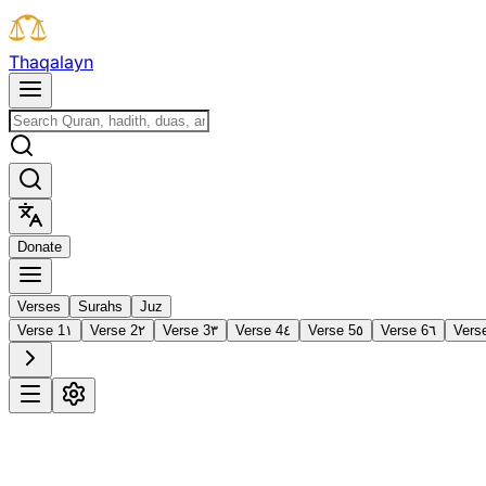
T
h
a
q
a
l
a
y
n
D
o
n
a
t
e
Verses
Surahs
Juz
Verse 1
١
Verse 2
٢
Verse 3
٣
Verse 4
٤
Verse 5
٥
Verse 6
٦
Vers
1
Al-Fātiḥah
The Opening
·
7 verses