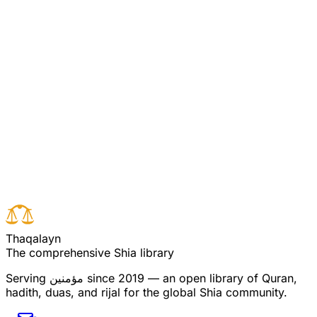
دستی کے وعدے دیتا ہے اور معصیت (اور برائیوں )کی
دعوت دیتا ہے لیکن خدا تم سے مغفرت وبخشش اور
اضافے کاوعدہ کرتا ہے اور خدا کی قدرت وسیع ہے اور
وہ (ہر چیز کو)جانتاہے (اس لیے وہ ا پنا وعدہ پو را
کرے گا )۔
Read full surah
Next verse
Previous verse
T
h
a
q
a
l
a
y
n
The comprehensive Shia library
Serving
مؤمنین
since 2019 — an open library of Quran,
hadith, duas, and rijal for the global Shia community.