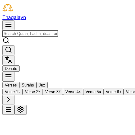
T
h
a
q
a
l
a
y
n
D
o
n
a
t
e
Verses
Surahs
Juz
Verse 1
١
Verse 2
٢
Verse 3
٣
Verse 4
٤
Verse 5
٥
Verse 6
٦
Vers
1
Al-Fātiḥah
The Opening
·
7 verses