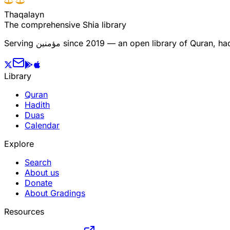
T
h
a
q
a
l
a
y
n
The comprehensive Shia library
Serving
مؤمنین
since 2019 — an open library of Quran, hadi
Library
Quran
Hadith
Duas
Calendar
Explore
Search
About us
Donate
About Gradings
Resources