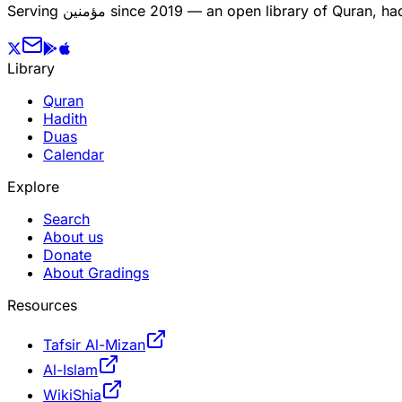
since 2019 — an open library of Quran, hadi
مؤمنین
Serving
Library
Quran
Hadith
Duas
Calendar
Explore
Search
About us
Donate
About Gradings
Resources
Tafsir Al-Mizan
Al-Islam
WikiShia