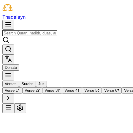
T
h
a
q
a
l
a
y
n
D
o
n
a
t
e
Verses
Surahs
Juz
Verse 1
١
Verse 2
٢
Verse 3
٣
Verse 4
٤
Verse 5
٥
Verse 6
٦
Vers
1
Al-Fātiḥah
The Opening
·
7 verses