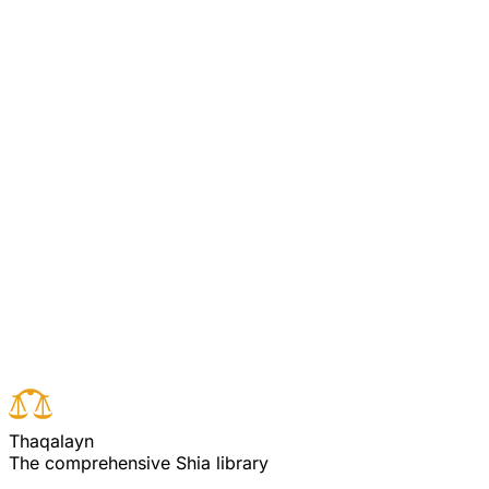
 میں بیان نہیں کیا جا سکتا ۔ سب ایک ہی صورت میں ،
یا سے او جھل ایک آزاد اور گناہ سے پاک فضا میں
 مردانہ وار پکار پیغمبر اسلام ﷺ اور صدر اول کے
ردگار کے نشہ میں سر مست ہو جا تا ہے اور کچھ
کو جس کی تلاش میں تھا پالیتاہے اور اپنی ذات کا
ی وسعتوں کو اپنے قدموں سے ماپتا رہتا تھا اور جو
 جو در اصل اس کے وجود کی حقیقت ہے۔ جی ہاں اس
Read full surah
Next verse
Previous verse
T
h
a
q
a
l
a
y
n
The comprehensive Shia library