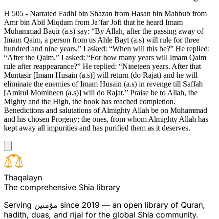
H 505 - Narrated Fadhl bin Shazan from Hasan bin Mahbub from
Amr bin Abil Miqdam from Ja’far Jofi that he heard Imam
Muhammad Baqir (a.s) say: “By Allah, after the passing away of
Imam Qaim, a person from us Ahle Bayt (a.s) will rule for three
hundred and nine years.” I asked: “When will this be?” He replied:
“After the Qaim.” I asked: “For how many years will Imam Qaim
rule after reappearance?” He replied: “Nineteen years. After that
Muntasir [Imam Husain (a.s)] will return (do Rajat) and he will
eliminate the enemies of Imam Husain (a.s) in revenge till Saffah
[Amirul Momineen (a.s)] will do Rajat.” Praise be to Allah, the
Mighty and the High, the book has reached completion.
Benedictions and salutations of Almighty Allah be on Muhammad
and his chosen Progeny; the ones, from whom Almighty Allah has
kept away all impurities and has purified them as it deserves.
T
h
a
q
a
l
a
y
n
The comprehensive Shia library
Serving
مؤمنین
since 2019 — an open library of Quran,
hadith, duas, and rijal for the global Shia community.