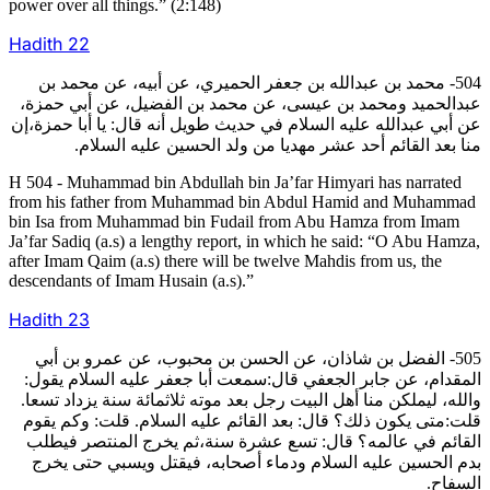
power over all things.” (2:148)
Hadith
22
504- محمد بن عبدالله بن جعفر الحميري، عن أبيه، عن محمد بن
عبدالحميد ومحمد بن عيسى، عن محمد بن الفضيل، عن أبي حمزة،
عن أبي عبدالله عليه السلام في حديث طويل أنه قال: يا أبا حمزة،إن
منا بعد القائم أحد عشر مهديا من ولد الحسين عليه السلام.
H 504 - Muhammad bin Abdullah bin Ja’far Himyari has narrated
from his father from Muhammad bin Abdul Hamid and Muhammad
bin Isa from Muhammad bin Fudail from Abu Hamza from Imam
Ja’far Sadiq (a.s) a lengthy report, in which he said: “O Abu Hamza,
after Imam Qaim (a.s) there will be twelve Mahdis from us, the
descendants of Imam Husain (a.s).”
Hadith
23
505- الفضل بن شاذان، عن الحسن بن محبوب، عن عمرو بن أبي
المقدام، عن جابر الجعفي قال:سمعت أبا جعفر عليه السلام يقول:
والله، ليملكن منا أهل البيت رجل بعد موته ثلاثمائة سنة يزداد تسعا.
قلت:متى يكون ذلك؟ قال: بعد القائم عليه السلام. قلت: وكم يقوم
القائم في عالمه؟ قال: تسع عشرة سنة،ثم يخرج المنتصر فيطلب
بدم الحسين عليه السلام ودماء أصحابه، فيقتل ويسبي حتى يخرج
السفاح.