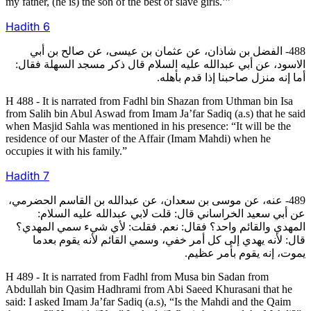
my father, (he is) the son of the best of slave girls.’”
Hadith
6
488- الفضل بن شاذان، عن عثمان بن عيسى، عن صالح بن أبي
الاسود، عن أبي عبدالله عليه السلام قال ذكر مسجد السهلة فقال:
أما إنه منزل صاحبنا إذا قدم بأهله.
H 488 - It is narrated from Fadhl bin Shazan from Uthman bin Isa
from Salih bin Abul Aswad from Imam Ja’far Sadiq (a.s) that he said
when Masjid Sahla was mentioned in his presence: “It will be the
residence of our Master of the Affair (Imam Mahdi) when he
occupies it with his family.”
Hadith
7
489- عنه، عن موسى بن سعدان، عن عبدالله بن القاسم الحضرمي،
عن أبي سعيد الخراساني قال: قلت لابي عبدالله عليه السلام:
المهدي والقائم واحد؟ فقال: نعم. فقلت: لأي شيء سمي المهدي؟
قال: لأنه يهدي إلى كل أمر خفي، وسمي القائم لأنه يقوم بعدما
يموت، إنه يقوم بأمر عظيم.
H 489 - It is narrated from Fadhl from Musa bin Sadan from
Abdullah bin Qasim Hadhrami from Abi Saeed Khurasani that he
said: I asked Imam Ja’far Sadiq (a.s), “Is the Mahdi and the Qaim