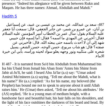
presence: “Indeed his allegiance will be given between Rukn and
Maqam. He has three names: Ahmad, Abdullah and Mahdi.”
Hadith
5
487- سعد بن عبدالله، عن محمد بن عيسى بن عبيد، عن إسماعيل
بن أبان، عن عمرو بن شمر، عن جابر الجعفي، قال: سمعت أبا جعفر
عليه السلام يقول: سأل عمر بن الخطاب أمير المؤمنين عليه السلام
فقال: أخبرني عن المهدي ما اسمه؟ فقال: أما إسمه فإن حبيبي
شهد إلي أن لا أحدث باسمه حتى يبعثه الله. قال: فأخبرني عن
صفته؟ قال: هو شاب مربوع، حسن الوجه، حسن الشعر، يسيل
شعره على منكبيه ونور وجهه يعلو سواد لحيته ورأسه، بأبي ابن خيرة
الاماء.
H 487 - It is narrated from Sa'd bin Abdullah from Muhammad bin
Isa bin Ubaid from Ismail bin Aban from 'Amru bin Shimr from
Jabir al-Ju'fi, he said: I heard Abu Ja'far (a.s) say: “Umar asked
Amirul Mu'mineen (a.s) saying, ‘Tell me about the Mahdi, what is
his name?’ He (a.s.) replied: ‘As for his name, my beloved (the
Prophet) has bound me not to speak to anyone about it until Allah
raises him.‘ He (Umar) then asked, ‘Tell me about his attributes.‘ He
(AS) replied, ‘He is a young man of medium height, with a
handsome face and beautiful hair, his hair falls on his shoulders, and
the light of his face outshines the darkness of his beard and head. By