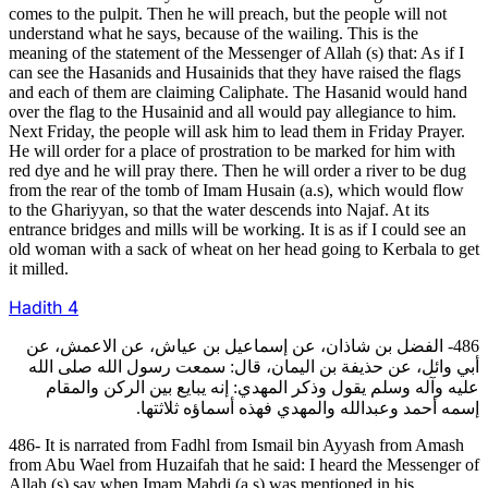
comes to the pulpit. Then he will preach, but the people will not
understand what he says, because of the wailing. This is the
meaning of the statement of the Messenger of Allah (s) that: As if I
can see the Hasanids and Husainids that they have raised the flags
and each of them are claiming Caliphate. The Hasanid would hand
over the flag to the Husainid and all would pay allegiance to him.
Next Friday, the people will ask him to lead them in Friday Prayer.
He will order for a place of prostration to be marked for him with
red dye and he will pray there. Then he will order a river to be dug
from the rear of the tomb of Imam Husain (a.s), which would flow
to the Ghariyyan, so that the water descends into Najaf. At its
entrance bridges and mills will be working. It is as if I could see an
old woman with a sack of wheat on her head going to Kerbala to get
it milled.
Hadith
4
486- الفضل بن شاذان، عن إسماعيل بن عياش، عن الاعمش، عن
أبي وائل، عن حذيفة بن اليمان، قال: سمعت رسول الله صلى الله
عليه وآله وسلم يقول وذكر المهدي: إنه يبايع بين الركن والمقام
إسمه أحمد وعبدالله والمهدي فهذه أسماؤه ثلاثتها.
486- It is narrated from Fadhl from Ismail bin Ayyash from Amash
from Abu Wael from Huzaifah that he said: I heard the Messenger of
Allah (s) say when Imam Mahdi (a.s) was mentioned in his