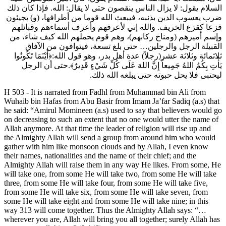
السلام يقول: لا يزال الناس ينقصون حتى لا يقال: الله. فإذا كان ذلك
ضرب يعسوب الدين بذنبه، فيبعث الله قوما من أطرافها، (و) يجيئون
قزعا كقزع الخريف. والله إني لأعرفهم وأعرف أسماء‌هم وقبائلهم
وإسم أميرهم (ومناخ ركابهم)، وهم قوم يحملهم الله كيف شاء، من
القبيلة الرجل والرجلين… حتى بلغ تسعة، فيتوافون من الآفاق
ثلاثمائة وثلاثة عشر(رجلاً) عدة أهل بدر، وهو قول الله:﴿أَيْنَمَا تَكُونُوا
يَأْتِ بِكُمُ اللهُ جَمِيعاً إِنَّ اللهَ عَلَى كُلِّ شَيْءٍ قَدِيرٌ﴾.حتى أن الرجل
ليحتبى فلا يحل حبوته حتى يبلغه الله ذلك.
H 503 - It is narrated from Fadhl from Muhammad bin Ali from
Wuhaib bin Hafas from Abu Basir from Imam Ja’far Sadiq (a.s) that
he said: “Amirul Momineen (a.s) used to say that believers would go
on decreasing to such an extent that no one would utter the name of
Allah anymore. At that time the leader of religion will rise up and
the Almighty Allah will send a group from around him who would
gather with him like monsoon clouds and by Allah, I even know
their names, nationalities and the name of their chief; and the
Almighty Allah will raise them in any way He likes. From some, He
will take one, from some He will take two, from some He will take
three, from some He will take four, from some He will take five,
from some He will take six, from some He will take seven, from
some He will take eight and from some He will take nine; in this
way 313 will come together. Thus the Almighty Allah says: “…
wherever you are, Allah will bring you all together; surely Allah has