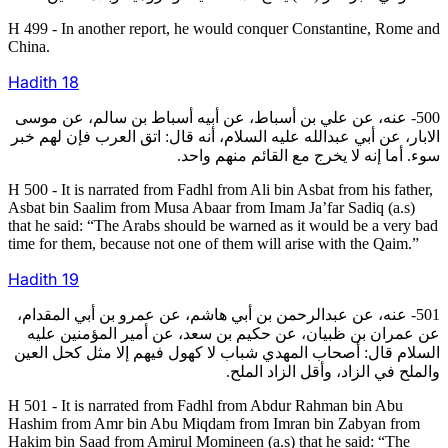
H 499 - In another report, he would conquer Constantine, Rome and
China.
Hadith
18
500- عنه، عن علي بن أسباط، عن أبيه أسباط بن سالم، عن موسى
الابار، عن أبي عبدالله عليه السلام، أنه قال: اتق العرب فإن لهم خبر
سوء. أما إنه لا يخرج مع القائم منهم واحد.
H 500 - It is narrated from Fadhl from Ali bin Asbat from his father,
Asbat bin Saalim from Musa Abaar from Imam Ja’far Sadiq (a.s)
that he said: “The Arabs should be warned as it would be a very bad
time for them, because not one of them will arise with the Qaim.”
Hadith
19
501- عنه، عن عبدالرحمن بن أبي هاشم، عن عمرو بن أبي المقدام،
عن عمران بن ظبيان، عن حكيم بن سعد، عن أمير المؤمنين عليه
السلام قال: أصحاب المهدي شباب لا كهول فيهم إلا مثل كحل العين
والملح في الزاد، وأقل الزاد الملح.
H 501 - It is narrated from Fadhl from Abdur Rahman bin Abu
Hashim from Amr bin Abu Miqdam from Imran bin Zabyan from
Hakim bin Saad from Amirul Momineen (a.s) that he said: “The