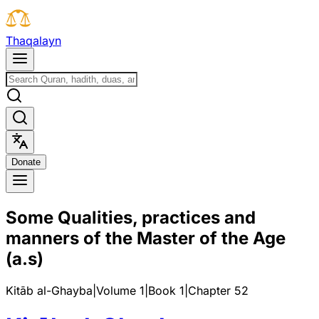
T
h
a
q
a
l
a
y
n
D
o
n
a
t
e
Some Qualities, practices and
manners of the Master of the Age
(a.s)
Kitāb al-Ghayba
|
Volume 1
|
Book
1
|
Chapter
52