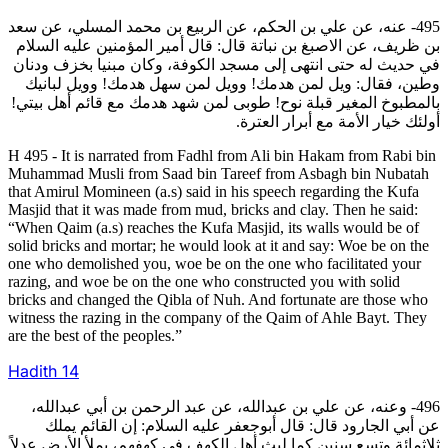
495- عنه، عن علي بن الحكم، عن الربيع بن محمد المسلي، عن سعد
بن ظريف، عن الاصبغ بن نباتة قال: قال أمير المؤمنين عليه السلام
في حديث له حتى انتهى إلى مسجد الكوفة، وكان مبنيا بخزف ودنان
وطين، فقال: ويل لمن هدمك! وويل لمن سهل هدمك! وويل لبانيك
بالمطبوخ المغير قبلة نوح! طوبى لمن شهد هدمك مع قائم أهل بيتي!
أولئك خيار الأمة مع أبرار العترة.
H 495 - It is narrated from Fadhl from Ali bin Hakam from Rabi bin
Muhammad Musli from Saad bin Tareef from Asbagh bin Nubatah
that Amirul Momineen (a.s) said in his speech regarding the Kufa
Masjid that it was made from mud, bricks and clay. Then he said:
“When Qaim (a.s) reaches the Kufa Masjid, its walls would be of
solid bricks and mortar; he would look at it and say: Woe be on the
one who demolished you, woe be on the one who facilitated your
razing, and woe be on the one who constructed you with solid
bricks and changed the Qibla of Nuh. And fortunate are those who
witness the razing in the company of the Qaim of Ahle Bayt. They
are the best of the peoples.”
Hadith
14
496- وعنه، عن علي بن عبدالله، عن عبد الرحمن بن أبي عبدالله،
عن أبي الجارود قال: قال أبوجعفر عليه السلام: إن القائم يملك
ثلاثمائة وتسع سنين كما لبث أهل الكهف في كهفهم، يملأ الأرض عدلاً