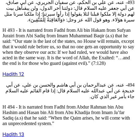
493- عنه، عن علي بن الحكم، عن سفيان الجريري، عن أبي صادق،
عن أبي جعفر عليه السلام قال: دولتنا آخر الدول، ولن يبقىأهل بيت
لهم دولة إلا ملكوا قبلنا لئلا يقولوا إذا رأوا سيرتنا: إذا ملكنا سرنا مثل
سيرة هؤلاء. وهو قول الله عز وجل: ﴿وَالْعَاقِبَةُ لِلْمُتَّقِينَ﴾.
H 493 - It is narrated from Fadhl from Ali bin Hakam from Sufyan
Jurairi from Abi Sadiq from Imam Muhammad Baqir (a.s) that he
said: “Our state is the last of the states, no House will remain, except
that it would rule before us, so that no one gets an opportunity to say
when they observe our acts: If we had ruled, we would have also
acted in the same way. It is the word of Allah, the Exalted: “…and
the end is for those who guard (against evil).” (7:128)
Hadith
12
494- عنه، عن عبدالرحمان بن أبي هاشم والحسن بن علي، عن أبي
خديجة عن أبي عبدالله عليه السلام قال: إذا قام القائم عليه السلام
جاء بأمر غير الذي كان.
H 494 - It is narrated from Fadhl from Abdur Rahman bin Abu
Hashim and Hasan bin Ali from Abu Khadija from Imam Ja’far
Sadiq (a.s) that he said: “When the Qaim arises, he will come with
an unprecedented system.”
Hadith
13