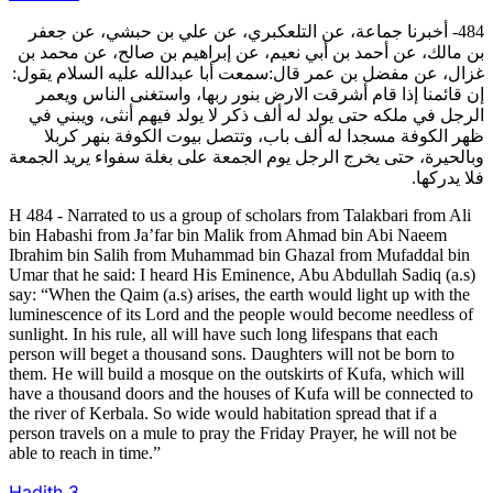
484- أخبرنا جماعة، عن التلعكبري، عن علي بن حبشي، عن جعفر
بن مالك، عن أحمد بن أبي نعيم، عن إبراهيم بن صالح، عن محمد بن
غزال، عن مفضل بن عمر قال:سمعت أبا عبدالله عليه السلام يقول:
إن قائمنا إذا قام أشرقت الارض بنور ربها، واستغنى الناس ويعمر
الرجل في ملكه حتى يولد له ألف ذكر لا يولد فيهم أنثى، ويبني في
ظهر الكوفة مسجدا له ألف باب، وتتصل بيوت الكوفة بنهر كربلا
وبالحيرة، حتى يخرج الرجل يوم الجمعة على بغلة سفواء يريد الجمعة
فلا يدركها.
H 484 - Narrated to us a group of scholars from Talakbari from Ali
bin Habashi from Ja’far bin Malik from Ahmad bin Abi Naeem
Ibrahim bin Salih from Muhammad bin Ghazal from Mufaddal bin
Umar that he said: I heard His Eminence, Abu Abdullah Sadiq (a.s)
say: “When the Qaim (a.s) arises, the earth would light up with the
luminescence of its Lord and the people would become needless of
sunlight. In his rule, all will have such long lifespans that each
person will beget a thousand sons. Daughters will not be born to
them. He will build a mosque on the outskirts of Kufa, which will
have a thousand doors and the houses of Kufa will be connected to
the river of Kerbala. So wide would habitation spread that if a
person travels on a mule to pray the Friday Prayer, he will not be
able to reach in time.”
Hadith
3