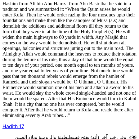
Hashim from Ali bin Abu Hamza from Abu Basir that he said in a
tradition and we summarized it: “When the Qaim arises he would
enter Kufa. Then he would order razing the four mosques upto their
foundations and make them like the canopies of Musa (a.s) and
demolish the additions and additional floors till they return to the
form that they were in at the time of the Holy Prophet (s). He will
widen the main highways to 60 yards in width. Any Masjid that
comes on the way would be demolished. He will shut down all
openings, balconies and structures jutting out to the main road. The
Almighty Allah would command the heavens to reduce their rotation
during the tenure of his rule, thus a day of that time would be equal
to ten days of your period, one month equal to ten months of yours,
and one year equal to ten years of your time. Not much time would
pass that ten thousand rebels would emerge from the hamlet of
Rameela and their slogan would be: O Uthman, O Uthman. His
Eminence would summon one of his men and attach a sword to his
waist. He would slay the whole crowd single-handed and not one of
them would be spared. After that His Eminence would turn to Kabul
Shah. It is a city that no one has ever conquered, but he would
conquer it. After that he would return to Kufa and reside there after
eliminating seventy Arab tribes…”
Hadith
17
499- وفي خبر آخر (أنه) يفتح قسطنطينة والرومية وبلاد الصين.