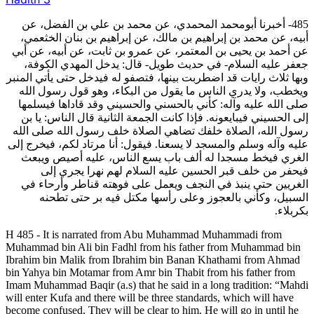
485- أخبرنا أبومحمد المحمدي، عن محمد بن علي بن الفضل، عن
أبيه، عن محمد بن إبراهيم بن مالك، عن إبراهيم بن بنان الخثعمي،
عن أحمد بن يحيى بن المعتمر، عن عمرو بن ثابت، عن أبيه، عن أبي
جعفر عليه السلام- في حديث طويل- قال: يدخل المهدي الكوفة،
وبها ثلاث رايات قد اضطربت بينها، فتصفو له فيدخل حتى يأتي المنبر
ويخطب، ولا يدري الناس ما يقول من البكاء، وهو قول رسول الله
صلى الله عليه وآله: كأني بالحسني والحسيني وقد قاداها فيسلمها
إلى الحسيني فيبايعونه. فإذا كانت الجمعة الثانية قال الناس: يا بن
رسول الله، الصلاة خلفك تضاهي الصلاة خلف رسول الله صلى الله
عليه وآله وسلم والمسجد لا يسعنا. فيقول: أنا مرتاد لكم، فيخرج إلى
الغري فيخط مسجدا له ألف باب يسع الناس، عليه أصيص ويبعث
فيحفر من خلف قبر الحسين عليه السلام لهم نهرا يجري إلى
الغريين حتى ينبذ في النجف ويعمل على فوهته قناطر وأرحاء في
السبيل، وكأني بالعجوز وعلى رأسها مكتل فيه بر حتى تطحنه
بكربلاء.
H 485 - It is narrated from Abu Muhammad Muhammadi from
Muhammad bin Ali bin Fadhl from his father from Muhammad bin
Ibrahim bin Malik from Ibrahim bin Banan Khathami from Ahmad
bin Yahya bin Motamar from Amr bin Thabit from his father from
Imam Muhammad Baqir (a.s) that he said in a long tradition: “Mahdi
will enter Kufa and there will be three standards, which will have
become confused. They will be clear to him. He will go in until he