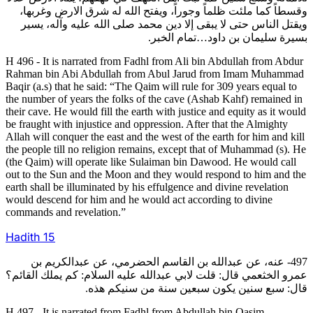
وقسطاً كما ملئت ظلماً وجوراً، ويفتح الله له شرق الارض وغربها،
ويقتل الناس حتى لا يبقى إلا دين محمد صلى الله عليه وآله، يسير
بسيرة سليمان بن داود…تمام الخبر.
H 496 - It is narrated from Fadhl from Ali bin Abdullah from Abdur
Rahman bin Abi Abdullah from Abul Jarud from Imam Muhammad
Baqir (a.s) that he said: “The Qaim will rule for 309 years equal to
the number of years the folks of the cave (Ashab Kahf) remained in
their cave. He would fill the earth with justice and equity as it would
be fraught with injustice and oppression. After that the Almighty
Allah will conquer the east and the west of the earth for him and kill
the people till no religion remains, except that of Muhammad (s). He
(the Qaim) will operate like Sulaiman bin Dawood. He would call
out to the Sun and the Moon and they would respond to him and the
earth shall be illuminated by his effulgence and divine revelation
would descend for him and he would act according to divine
commands and revelation.”
Hadith
15
497- عنه، عن عبدالله بن القاسم الحضرمي، عن عبدالكريم بن
عمرو الخثعمي قال: قلت لابي عبدالله عليه السلام: كم يملك القائم؟
قال: سبع سنين يكون سبعين سنة من سنيكم هذه.
H 497 - It is narrated from Fadhl from Abdullah bin Qasim