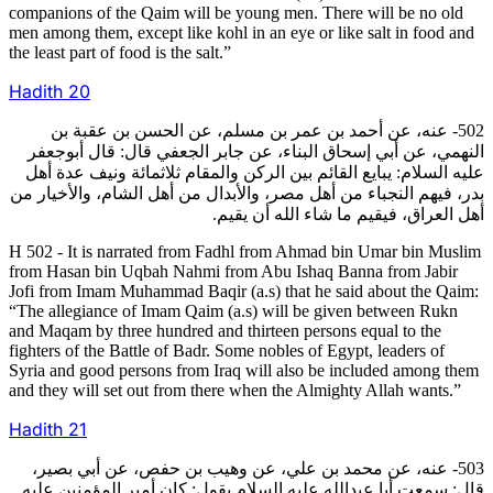
companions of the Qaim will be young men. There will be no old
men among them, except like kohl in an eye or like salt in food and
the least part of food is the salt.”
Hadith
20
502- عنه، عن أحمد بن عمر بن مسلم، عن الحسن بن عقبة بن
النهمي، عن أبي إسحاق البناء، عن جابر الجعفي قال: قال أبوجعفر
عليه السلام: يبايع القائم بين الركن والمقام ثلاثمائة ونيف عدة أهل
بدر، فيهم النجباء من أهل مصر، والأبدال من أهل الشام، والأخيار من
أهل العراق، فيقيم ما شاء الله أن يقيم.
H 502 - It is narrated from Fadhl from Ahmad bin Umar bin Muslim
from Hasan bin Uqbah Nahmi from Abu Ishaq Banna from Jabir
Jofi from Imam Muhammad Baqir (a.s) that he said about the Qaim:
“The allegiance of Imam Qaim (a.s) will be given between Rukn
and Maqam by three hundred and thirteen persons equal to the
fighters of the Battle of Badr. Some nobles of Egypt, leaders of
Syria and good persons from Iraq will also be included among them
and they will set out from there when the Almighty Allah wants.”
Hadith
21
503- عنه، عن محمد بن علي، عن وهيب بن حفص، عن أبي بصير،
قال: سمعت أبا عبدالله عليه السلام يقول: كان أمير المؤمنين عليه