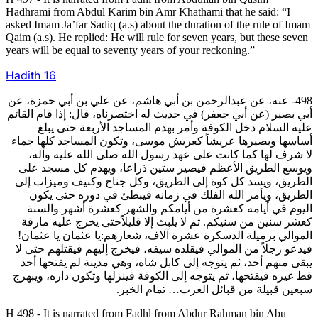
Hadhrami from Abdul Karim bin Amr Khathami that he said: “I
asked Imam Ja’far Sadiq (a.s) about the duration of the rule of Imam
Qaim (a.s). He replied: He will rule for seven years, but these seven
years will be equal to seventy years of your reckoning.”
Hadith
16
498- عنه، عن عبدالرحمن بن أبي هاشم، عن علي بن أبي حمزة، عن
أبي بصير (عن أبي جعفر) في حديث له اختصرناه، قال: إذا قام القائم
عليه السلام دخل الكوفة وأمر بهدم المساجد الأربعة حتى يبلغ
أساسها ويصيرها عريشاً كعريش موسى، وتكون المساجد كلها جماء
لا شرف لها كما كانت على عهد رسول الله صلى الله عليه وآله،
ويوسع الطريق الأعظم فيصير ستين ذراعا، ويهدم كل مسجد على
الطريق، ويسد كل كوة إلى الطريق، وكل جناح وكنيف وميزاب إلى
الطريق، ويأمر الله الفلك في زمانه فيبطئ في دوره حتى يكون
اليوم في أيامه كعشرة من أيامكم والشهر كعشرة أشهر والسنة
كعشر سنين من سنيكم. ثم لا يلبث إلا قليلاًحتى يخرج عليه مارقة
الموالي برميلة الدسكرة عشرة آلاف، شعارهم:يا عثمان يا عثمان!
فيدعو رجلاً من الموالي فيقلده سيفه، فيخرج إليهم فيقتلهم حتى لا
يبقى منهم أحد، ثم يتوجه إلى كابل شاه، وهي مدينة لم يفتحها أحد
قط غيره فيفتحها، ثم يتوجه إلى الكوفة فينزلها وتكون داره، ويبهرج
سبعين قبيلة من قبائل العرب… تمام الخبر.
H 498 - It is narrated from Fadhl from Abdur Rahman bin Abu