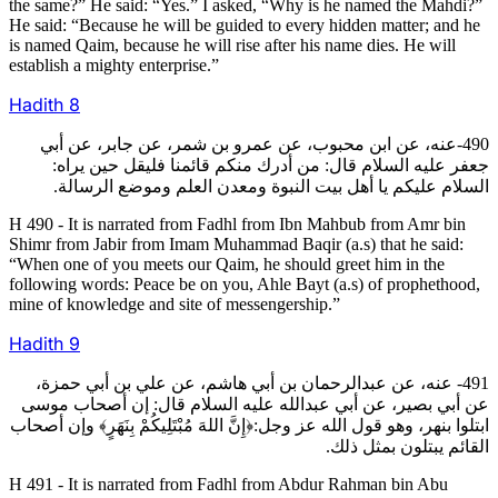
the same?” He said: “Yes.” I asked, “Why is he named the Mahdi?”
He said: “Because he will be guided to every hidden matter; and he
is named Qaim, because he will rise after his name dies. He will
establish a mighty enterprise.”
Hadith
8
490-عنه، عن ابن محبوب، عن عمرو بن شمر، عن جابر، عن أبي
جعفر عليه السلام قال: من أدرك منكم قائمنا فليقل حين يراه:
السلام عليكم يا أهل بيت النبوة ومعدن العلم وموضع الرسالة.
H 490 - It is narrated from Fadhl from Ibn Mahbub from Amr bin
Shimr from Jabir from Imam Muhammad Baqir (a.s) that he said:
“When one of you meets our Qaim, he should greet him in the
following words: Peace be on you, Ahle Bayt (a.s) of prophethood,
mine of knowledge and site of messengership.”
Hadith
9
491- عنه، عن عبدالرحمان بن أبي هاشم، عن علي بن أبي حمزة،
عن أبي بصير، عن أبي عبدالله عليه السلام قال: إن أصحاب موسى
ابتلوا بنهر، وهو قول الله عز وجل:﴿إِنَّ اللهَ مُبْتَلِيكُمْ بِنَهَرٍ﴾ وإن أصحاب
القائم يبتلون بمثل ذلك.
H 491 - It is narrated from Fadhl from Abdur Rahman bin Abu