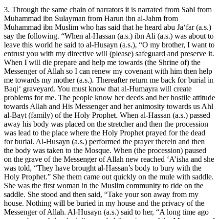
3. Through the same chain of narrators it is narrated from Sahl from
Muhammad ibn Sulayman from Harun ibn al-Jahm from
Muhammad ibn Muslim who has said that he heard abu Ja‘far (a.s.)
say the following. “When al-Hassan (a.s.) ibn Ali (a.s.) was about to
leave this world he said to al-Husayn (a.s.), “O my brother, I want to
entrust you with my directive will (please) safeguard and preserve it.
When I will die prepare and help me towards (the Shrine of) the
Messenger of Allah so I can renew my covenant with him then help
me towards my mother (a.s.). Thereafter return me back for burial in
Baqi‘ graveyard. You must know that al-Humayra will create
problems for me. The people know her deeds and her hostile attitude
towards Allah and His Messenger and her animosity towards us Ahl
al-Bayt (family) of the Holy Prophet. When al-Hassan (a.s.) passed
away his body was placed on the stretcher and then the procession
was lead to the place where the Holy Prophet prayed for the dead
for burial. Al-Husayn (a.s.) performed the prayer therein and then
the body was taken to the Mosque. When (the procession) paused
on the grave of the Messenger of Allah new reached ‘A’isha and she
was told, “They have brought al-Hassan’s body to bury with the
Holy Prophet.” She them came out quickly on the mule with saddle.
She was the first woman in the Muslim community to ride on the
saddle. She stood and then said, “Take your son away from my
house. Nothing will be buried in my house and the privacy of the
Messenger of Allah. Al-Husayn (a.s.) said to her, “A long time ago