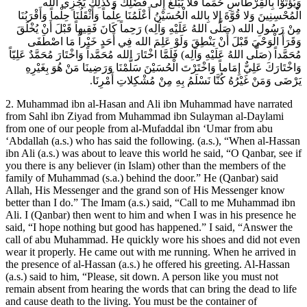
وَيُؤْتَوْا بِالْقِرْطَاسِ حُمَماً فَلا يَبْلُغُ إِلَى فَضْلِكَ وَكَذَلِكَ يَجْزِي الله
الْمُحْسِنِينَ وَلا قُوَّةَ إِلا بِالله الْحُسَيْنُ أَعْلَمُنَا عِلْماً وَأَثْقَلُنَا حِلْماً وَأَقْرَبُنَا
مِنْ رَسُولِ الله (صَلَّى اللهُ عَلَيْهِ وَآلِه) رَحِماً كَانَ فَقِيهاً قَبْلَ أَنْ يُخْلَقَ
وَقَرَأَ الْوَحْيَ قَبْلَ أَنْ يَنْطِقَ وَلَوْ عَلِمَ الله فِي أَحَدٍ خَيْراً مَا اصْطَفَى
مُحَمَّداً (صَلَّى اللهُ عَلَيْهِ وَآلِه) فَلَمَّا اخْتَارَ الله مُحَمَّداً وَاخْتَارَ مُحَمَّدٌ عَلِيّاً
وَاخْتَارَكَ عَلِيٌّ إِمَاماً وَاخْتَرْتَ الْحُسَيْنَ سَلَّمْنَا وَرَضِينَا مَنْ هُوَ بِغَيْرِهِ
يَرْضَى وَمَنْ غَيْرُهُ كُنَّا نَسْلَمُ بِهِ مِنْ مُشْكِلاتِ أَمْرِنَا.
2. Muhammad ibn al-Hasan and Ali ibn Muhammad have narrated
from Sahl ibn Ziyad from Muhammad ibn Sulayman al-Daylami
from one of our people from al-Mufaddal ibn ‘Umar from abu
‘Abdallah (a.s.) who has said the following. (a.s.), “When al-Hassan
ibn Ali (a.s.) was about to leave this world he said, “O Qanbar, see if
you there is any believer (in Islam) other than the members of the
family of Muhammad (s.a.) behind the door.” He (Qanbar) said
Allah, His Messenger and the grand son of His Messenger know
better than I do.” The Imam (a.s.) said, “Call to me Muhammad ibn
Ali. I (Qanbar) then went to him and when I was in his presence he
said, “I hope nothing but good has happened.” I said, “Answer the
call of abu Muhammad. He quickly wore his shoes and did not even
wear it properly. He came out with me running. When he arrived in
the presence of al-Hassan (a.s.) he offered his greeting. Al-Hassan
(a.s.) said to him, “Please, sit down. A person like you must not
remain absent from hearing the words that can bring the dead to life
and cause death to the living. You must be the container of