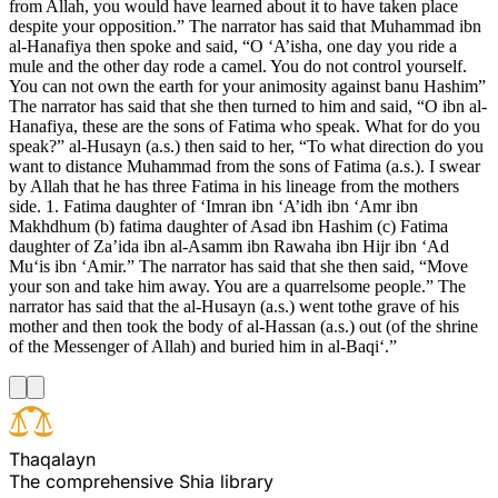
from Allah, you would have learned about it to have taken place
despite your opposition.” The narrator has said that Muhammad ibn
al-Hanafiya then spoke and said, “O ‘A’isha, one day you ride a
mule and the other day rode a camel. You do not control yourself.
You can not own the earth for your animosity against banu Hashim”
The narrator has said that she then turned to him and said, “O ibn al-
Hanafiya, these are the sons of Fatima who speak. What for do you
speak?” al-Husayn (a.s.) then said to her, “To what direction do you
want to distance Muhammad from the sons of Fatima (a.s.). I swear
by Allah that he has three Fatima in his lineage from the mothers
side. 1. Fatima daughter of ‘Imran ibn ‘A’idh ibn ‘Amr ibn
Makhdhum (b) fatima daughter of Asad ibn Hashim (c) Fatima
daughter of Za’ida ibn al-Asamm ibn Rawaha ibn Hijr ibn ‘Ad
Mu‘is ibn ‘Amir.” The narrator has said that she then said, “Move
your son and take him away. You are a quarrelsome people.” The
narrator has said that the al-Husayn (a.s.) went tothe grave of his
mother and then took the body of al-Hassan (a.s.) out (of the shrine
of the Messenger of Allah) and buried him in al-Baqi‘.”
T
h
a
q
a
l
a
y
n
The comprehensive Shia library