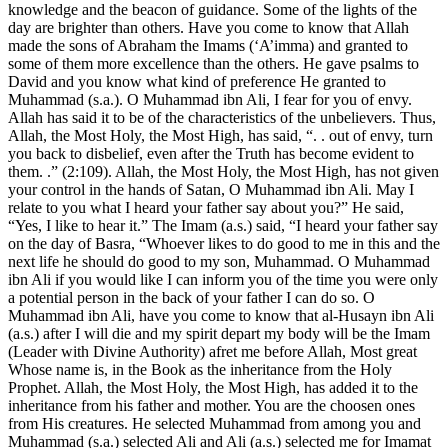
knowledge and the beacon of guidance. Some of the lights of the
day are brighter than others. Have you come to know that Allah
made the sons of Abraham the Imams (‘A’imma) and granted to
some of them more excellence than the others. He gave psalms to
David and you know what kind of preference He granted to
Muhammad (s.a.). O Muhammad ibn Ali, I fear for you of envy.
Allah has said it to be of the characteristics of the unbelievers. Thus,
Allah, the Most Holy, the Most High, has said, “. . out of envy, turn
you back to disbelief, even after the Truth has become evident to
them. .” (2:109). Allah, the Most Holy, the Most High, has not given
your control in the hands of Satan, O Muhammad ibn Ali. May I
relate to you what I heard your father say about you?” He said,
“Yes, I like to hear it.” The Imam (a.s.) said, “I heard your father say
on the day of Basra, “Whoever likes to do good to me in this and the
next life he should do good to my son, Muhammad. O Muhammad
ibn Ali if you would like I can inform you of the time you were only
a potential person in the back of your father I can do so. O
Muhammad ibn Ali, have you come to know that al-Husayn ibn Ali
(a.s.) after I will die and my spirit depart my body will be the Imam
(Leader with Divine Authority) afret me before Allah, Most great
Whose name is, in the Book as the inheritance from the Holy
Prophet. Allah, the Most Holy, the Most High, has added it to the
inheritance from his father and mother. You are the choosen ones
from His creatures. He selected Muhammad from among you and
Muhammad (s.a.) selected Ali and Ali (a.s.) selected me for Imamat