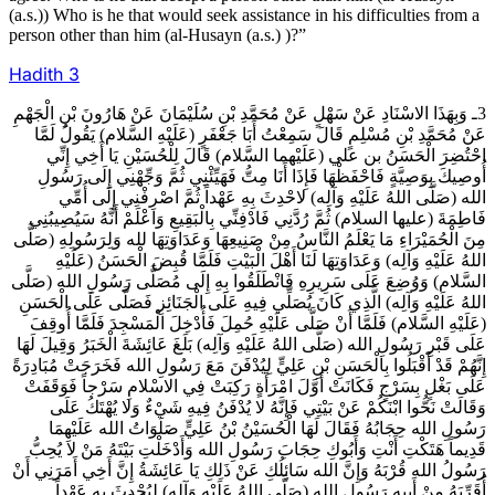
(a.s.)) Who is he that would seek assistance in his difficulties from a
person other than him (al-Husayn (a.s.) )?”
Hadith
3
3ـ وَبِهَذَا الاسْنَادِ عَنْ سَهْلٍ عَنْ مُحَمَّدِ بْنِ سُلَيْمَانَ عَنْ هَارُونَ بْنِ الْجَهْمِ
عَنْ مُحَمَّدِ بْنِ مُسْلِمٍ قَالَ سَمِعْتُ أَبَا جَعْفَرٍ (عَلَيْهِ السَّلام) يَقُولُ لَمَّا
احْتُضِرَ الْحَسَنُ بن علي (عَلَيْهما السَّلام) قَالَ لِلْحُسَيْنِ يَا أَخِي إِنِّي
أُوصِيكَ بِوَصِيَّةٍ فَاحْفَظْهَا فَإِذَا أَنَا مِتُّ فَهَيِّئْنِي ثُمَّ وَجِّهْنِي إِلَى رَسُولِ
الله (صَلَّى اللهُ عَلَيْهِ وَآلِه) لاحْدِثَ بِهِ عَهْداً ثُمَّ اصْرِفْنِي إِلَى أُمِّي
فَاطِمَةَ (عليها السلام) ثُمَّ رُدَّنِي فَادْفِنِّي بِالْبَقِيعِ وَاعْلَمْ أَنَّهُ سَيُصِيبُنِي
مِنَ الْحُمَيْرَاءِ مَا يَعْلَمُ النَّاسُ مِنْ صَنِيعِهَا وَعَدَاوَتِهَا لله وَلِرَسُولِهِ (صَلَّى
اللهُ عَلَيْهِ وَآلِه) وَعَدَاوَتِهَا لَنَا أَهْلَ الْبَيْتِ فَلَمَّا قُبِضَ الْحَسَنُ (عَلَيْهِ
السَّلام) وَوُضِعَ عَلَى سَرِيرِهِ فَانْطَلَقُوا بِهِ إِلَى مُصَلَّى رَسُولِ الله (صَلَّى
اللهُ عَلَيْهِ وَآلِه) الَّذِي كَانَ يُصَلِّي فِيهِ عَلَى الْجَنَائِزِ فَصَلَّى عَلَى الْحَسَنِ
(عَلَيْهِ السَّلام) فَلَمَّا أَنْ صَلَّى عَلَيْهِ حُمِلَ فَأُدْخِلَ الْمَسْجِدَ فَلَمَّا أُوقِفَ
عَلَى قَبْرِ رَسُولِ الله (صَلَّى اللهُ عَلَيْهِ وَآلِه) بَلَغَ عَائِشَةَ الْخَبَرُ وَقِيلَ لَهَا
إِنَّهُمْ قَدْ أَقْبَلُوا بِالْحَسَنِ بْنِ عَلِيٍّ لِيُدْفَنَ مَعَ رَسُولِ الله فَخَرَجَتْ مُبَادِرَةً
عَلَى بَغْلٍ بِسَرْجٍ فَكَانَتْ أَوَّلَ امْرَأَةٍ رَكِبَتْ فِي الاسْلامِ سَرْجاً فَوَقَفَتْ
وَقَالَتْ نَحُّوا ابْنَكُمْ عَنْ بَيْتِي فَإِنَّهُ لا يُدْفَنُ فِيهِ شَيْ‏ءٌ وَلا يُهْتَكُ عَلَى
رَسُولِ الله حِجَابُهُ فَقَالَ لَهَا الْحُسَيْنُ بْنُ عَلِيٍّ صَلَوَاتُ الله عَلَيْهِمَا
قَدِيماً هَتَكْتِ أَنْتِ وَأَبُوكِ حِجَابَ رَسُولِ الله وَأَدْخَلْتِ بَيْتَهُ مَنْ لا يُحِبُّ
رَسُولُ الله قُرْبَهُ وَإِنَّ الله سَائِلُكِ عَنْ ذَلِكِ يَا عَائِشَةُ إِنَّ أَخِي أَمَرَنِي أَنْ
أُقَرِّبَهُ مِنْ أَبِيهِ رَسُولِ الله (صَلَّى اللهُ عَلَيْهِ وَآلِه) لِيُحْدِثَ بِهِ عَهْداً