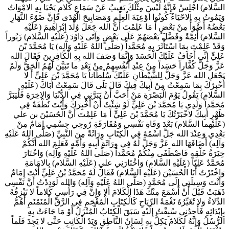
السَّلام) اجْلِسْ فَإِنَّهُ لَيْسَ مِثْلُكَ يَغِيبُ عَنْ سَمَاعِ كَلامٍ يَحْيَا بِهِ الامْوَاتُ
وَيَمُوتُ بِهِ الاحْيَاءُ كُونُوا أَوْعِيَةَ الْعِلْمِ وَمَصَابِيحَ الْهُدَى فَإِنَّ ضَوْءَ النَّهَارِ
بَعْضُهُ أَضْوَأُ مِنْ بَعْضٍ أَ مَا عَلِمْتَ أَنَّ الله جَعَلَ وُلْدَ إِبْرَاهِيمَ (عَلَيْهِ
السَّلام) أَئِمَّةً وَفَضَّلَ بَعْضَهُمْ عَلَى بَعْضٍ وَآتَى دَاوُدَ (عَلَيْهِ السَّلام) زَبُوراً
وَقَدْ عَلِمْتَ بِمَا اسْتَأْثَرَ بِهِ مُحَمَّداً (صَلَّى اللهُ عَلَيْهِ وَآلِه) يَا مُحَمَّدَ بْنَ
عَلِيٍّ إِنِّي أَخَافُ عَلَيْكَ الْحَسَدَ وَإِنَّمَا وَصَفَ الله بِهِ الْكَافِرِينَ فَقَالَ الله
عَزَّ وَجَلَّ كُفَّاراً حَسَداً مِنْ عِنْدِ أَنْفُسِهِمْ مِنْ بَعْدِ ما تَبَيَّنَ لَهُمُ الْحَقُّ وَلَمْ
يَجْعَلِ الله عَزَّ وَجَلَّ لِلشَّيْطَانِ عَلَيْكَ سُلْطَاناً يَا مُحَمَّدَ بْنَ عَلِيٍّ أَ لا
أُخْبِرُكَ بِمَا سَمِعْتُ مِنْ أَبِيكَ فِيكَ قَالَ بَلَى قَالَ سَمِعْتُ أَبَاكَ (عَلَيْهِ
السَّلام) يَقُولُ يَوْمَ الْبَصْرَةِ مَنْ أَحَبَّ أَنْ يَبَرَّنِي فِي الدُّنْيَا وَالاخِرَةِ فَلْيَبَرَّ
مُحَمَّداً وَلَدِي يَا مُحَمَّدَ بْنَ عَلِيٍّ لَوْ شِئْتُ أَنْ أُخْبِرَكَ وَأَنْتَ نُطْفَةٌ فِي
ظَهْرِ أَبِيكَ لاخْبَرْتُكَ يَا مُحَمَّدَ بْنَ عَلِيٍّ أَ مَا عَلِمْتَ أَنَّ الْحُسَيْنَ بن علي
(عَلَيْهما السَّلام) بَعْدَ وَفَاةِ نَفْسِي وَمُفَارَقَةِ رُوحِي جِسْمِي إِمَامٌ مِنْ
بَعْدِي وَعِنْدَ الله جَلَّ اسْمُهُ فِي الْكِتَابِ وِرَاثَةً مِنَ النَّبِيِّ (صَلَّى اللهُ عَلَيْهِ
وَآلِه) أَضَافَهَا الله عَزَّ وَجَلَّ لَهُ فِي وِرَاثَةِ أَبِيهِ وَأُمِّهِ فَعَلِمَ الله أَنَّكُمْ
خِيَرَةُ خَلْقِهِ فَاصْطَفَى مِنْكُمْ مُحَمَّداً (صَلَّى اللهُ عَلَيْهِ وَآلِه) وَاخْتَارَ
مُحَمَّدٌ عَلِيّاً (عَلَيْهِ السَّلام) وَاخْتَارَنِي علي (عَلَيْهِ السَّلام) بِالامَامَةِ
وَاخْتَرْتُ أَنَا الْحُسَيْنَ (عَلَيْهِ السَّلام) فَقَالَ لَهُ مُحَمَّدُ بْنُ عَلِيٍّ أَنْتَ إِمَامٌ
وَأَنْتَ وَسِيلَتِي إِلَى مُحَمَّدٍ (صَلَّى اللهُ عَلَيْهِ وَآلِه) وَالله لَوَدِدْتُ أَنَّ نَفْسِي
ذَهَبَتْ قَبْلَ أَنْ أَسْمَعَ مِنْكَ هَذَا الْكَلامَ أَلا وَإِنَّ فِي رَأْسِي كَلاماً لا تَنْزِفُهُ
الدِّلاءُ وَلا تُغَيِّرُهُ نَغْمَةُ الرِّيَاحِ كَالْكِتَابِ الْمُعْجَمِ فِي الرَّقِّ الْمُنَمْنَمِ أَهُمُّ
بِإِبْدَائِهِ فَأَجِدُنِي سُبِقْتُ إِلَيْهِ سَبَقَ الْكِتَابُ الْمُنْزَلُ أَوْ مَا جَاءَتْ بِهِ
الرُّسُلُ وَإِنَّهُ لَكَلامٌ يَكِلُّ بِهِ لِسَانُ النَّاطِقِ وَيَدُ الْكَاتِبِ حَتَّى لا يَجِدَ قَلَماً