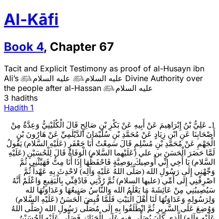
Al-Kāfi
Book
4
,
Chapter
67
Tacit and Explicit Testimony as proof of al-Husayn ibn
Ali’s
عليه السلام
عليه السلام
Divine Authority over


the people after al-Hassan
عليه السلام

3 hadiths
Hadith
1
1ـ عَلِيُّ بْنُ إِبْرَاهِيمَ عَنْ أَبِيهِ عَنْ بَكْرِ بْنِ صَالِحٍ قَالَ الْكُلَيْنِيُّ وَعِدَّةٌ مِنْ
أَصْحَابِنَا عَنِ ابْنِ زِيَادٍ عَنْ مُحَمَّدِ بْنِ سُلَيْمَانَ الدَّيْلَمِيِّ عَنْ هَارُونَ بْنِ
الْجَهْمِ عَنْ مُحَمَّدِ بْنِ مُسْلِمٍ قَالَ سَمِعْتُ أَبَا جَعْفَرٍ (عَلَيْهِ السَّلام) يَقُولُ
لَمَّا حَضَرَ الْحَسَنَ بن علي (عَلَيْهما السَّلام) الْوَفَاةُ قَالَ لِلْحُسَيْنِ (عَلَيْهِ
السَّلام) يَا أَخِي إِنِّي أُوصِيكَ بِوَصِيَّةٍ فَاحْفَظْهَا إِذَا أَنَا مِتُّ فَهَيِّئْنِي ثُمَّ
وَجِّهْنِي إِلَى رَسُولِ الله (صَلَّى اللهُ عَلَيْهِ وَآلِه) لاحْدِثَ بِهِ عَهْداً ثُمَّ
اصْرِفْنِي إِلَى أُمِّي (عليها السلام) ثُمَّ رُدَّنِي فَادْفِنِّي بِالْبَقِيعِ وَاعْلَمْ أَنَّهُ
سَيُصِيبُنِي مِنْ عَائِشَةَ مَا يَعْلَمُ الله وَالنَّاسُ صَنِيعُهَا وَعَدَاوَتُهَا لله
وَلِرَسُولِهِ وَعَدَاوَتُهَا لَنَا أَهْلَ الْبَيْتِ فَلَمَّا قُبِضَ الْحَسَنُ (عَلَيْهِ السَّلام)
وَوُضِعَ عَلَى السَّرِيرِ ثُمَّ انْطَلَقُوا بِهِ إِلَى مُصَلَّى رَسُولِ الله (صَلَّى اللهُ
عَلَيْهِ وَآلِه) الَّذِي كَانَ يُصَلِّي فِيهِ عَلَى الْجَنَائِزِ فَصَلَّى عَلَيْهِ الْحُسَيْنُ