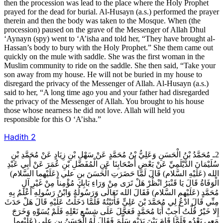
then the procession was lead to the place where the Holy Prophet
prayed for the dead for burial. Al-Husayn (a.s.) performed the prayer
therein and then the body was taken to the Mosque. When (the
procession) paused on the grave of the Messenger of Allah Dhul
‘Aynayn (spy) went to ‘A’isha and told her, “They have brought al-
Hassan’s body to bury with the Holy Prophet.” She them came out
quickly on the mule with saddle. She was the first woman in the
Muslim community to ride on the saddle. She then said, “Take your
son away from my house. He will not be buried in my house to
disregard the privacy of the Messenger of Allah. Al-Husayn (a.s.)
said to her, “A long time ago you and your father had disregarded
the privacy of the Messenger of Allah. You brought to his house
those whose nearness he did not love. Allah will held you
responsible for this O ‘A’isha.”
Hadith
2
2ـ مُحَمَّدُ بْنُ الْحَسَنِ وَعَلِيُّ بْنُ مُحَمَّدٍ عَنْ سَهْلِ بْنِ زِيَادٍ عَنْ مُحَمَّدِ بْنِ
سُلَيْمَانَ الدَّيْلَمِيِّ عَنْ بَعْضِ أَصْحَابِنَا عَنِ الْمُفَضَّلِ بْنِ عُمَرَ عَنْ أَبِي عَبْدِ
الله (عَلَيْهِ السَّلام) قَالَ لَمَّا حَضَرَتِ الْحَسَنَ بن علي (عَلَيْهما السَّلام)
الْوَفَاةُ قَالَ يَا قَنْبَرُ انْظُرْ هَلْ تَرَى مِنْ وَرَاءِ بَابِكَ مُؤْمِناً مِنْ غَيْرِ آلِ
مُحَمَّدٍ (عَلَيْهم السَّلام) فَقَالَ الله تَعَالَى وَرَسُولُهُ وَابْنُ رَسُولِهِ أَعْلَمُ بِهِ
مِنِّي قَالَ ادْعُ لِي مُحَمَّدَ بْنَ عَلِيٍّ فَأَتَيْتُهُ فَلَمَّا دَخَلْتُ عَلَيْهِ قَالَ هَلْ حَدَثَ
إِلا خَيْرٌ قُلْتُ أَجِبْ أَبَا مُحَمَّدٍ فَعَجَّلَ عَلَى شِسْعِ نَعْلِهِ فَلَمْ يُسَوِّهِ وَخَرَجَ
مَعِي يَعْدُو فَلَمَّا قَامَ بَيْنَ يَدَيْهِ سَلَّمَ فَقَالَ لَهُ الْحَسَنُ بن علي (عَلَيْهما