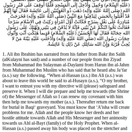
(عَلَيْهِ السَّلام) وَحُمِلَ وَأُدْخِلَ إِلَى الْمَسْجِدِ فَلَمَّا أُوقِفَ عَلَى قَبْرِ رَسُولِ
الله (صَلَّى اللهُ عَلَيْهِ وَآلِه) ذَهَبَ ذُو الْعُوَيْنَيْنِ إِلَى عَائِشَةَ فَقَالَ لَهَا إِنَّهُمْ
قَدْ أَقْبَلُوا بِالْحَسَنِ لِيَدْفِنُوا مَعَ النَّبِيِّ (صَلَّى اللهُ عَلَيْهِ وَآلِه) فَخَرَجَتْ
مُبَادِرَةً عَلَى بَغْلٍ بِسَرْجٍ فَكَانَتْ أَوَّلَ امْرَأَةٍ رَكِبَتْ فِي الاسْلامِ سَرْجاً
فَقَالَتْ نَحُّوا ابْنَكُمْ عَنْ بَيْتِي فَإِنَّهُ لا يُدْفَنُ فِي بَيْتِي وَيُهْتَكُ عَلَى رَسُولِ
الله حِجَابُهُ فَقَالَ لَهَا الْحُسَيْنُ (عَلَيْهِ السَّلام) قَدِيماً هَتَكْتِ أَنْتِ وَأَبُوكِ
حِجَابَ رَسُولِ الله (صَلَّى اللهُ عَلَيْهِ وَآلِه) وَأَدْخَلْتِ عَلَيْهِ بَيْتَهُ مَنْ لا
يُحِبُّ قُرْبَهُ وَإِنَّ الله سَائِلُكِ عَنْ ذَلِكِ يَا عَائِشَةُ.
1. Ali ibn Ibrahim has narrated from his father from Bakr ibn Salih
(alKulayni has said) and a number of our people from ibn Ziyad
from Muhammad ibn Sulayman al-Daylami from Harun ibn al-Jahm
from Muhammad ibn Muslim who has said that he heard abu Ja‘far
(a.s.) say the following. “When al-Hassan (a.s.) ibn Ali (a.s.) was
about to leave this world he said to al-Husayn (a.s.), “O my brother,
I want to entrust you with my directive will (please) safeguard and
preserve it. When I will die prepare and help me towards (the Shrine
of) the Messenger of Allah so I can renew my covenant with him
then help me towards my mother (a.s.). Thereafter return me back
for burial in Baqi‘ graveyard. You must know that ‘A’isha will create
problems for me. Allah and the people know her deeds and her
hostile attitude towards Allah and His Messenger and her animosity
towards us Ahl al-Bayt (family) of the Holy Prophet. When al-
Hassan (a.s.) passed away his body was placed on the stretcher and