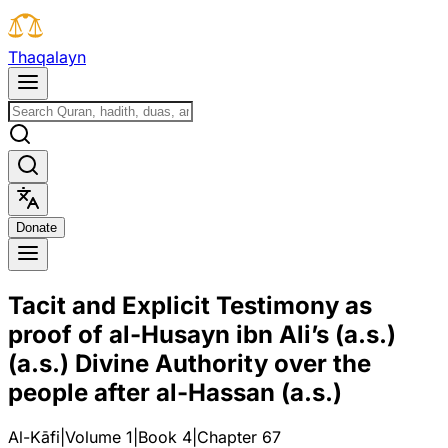
T
h
a
q
a
l
a
y
n
D
o
n
a
t
e
Tacit and Explicit Testimony as
proof of al-Husayn ibn Ali’s (a.s.)
(a.s.) Divine Authority over the
people after al-Hassan (a.s.)
Al-Kāfi
|
Volume 1
|
Book
4
|
Chapter
67