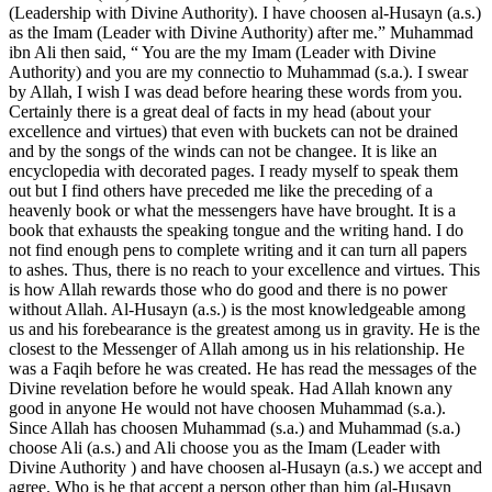
(Leadership with Divine Authority). I have choosen al-Husayn (a.s.)
as the Imam (Leader with Divine Authority) after me.” Muhammad
ibn Ali then said, “ You are the my Imam (Leader with Divine
Authority) and you are my connectio to Muhammad (s.a.). I swear
by Allah, I wish I was dead before hearing these words from you.
Certainly there is a great deal of facts in my head (about your
excellence and virtues) that even with buckets can not be drained
and by the songs of the winds can not be changee. It is like an
encyclopedia with decorated pages. I ready myself to speak them
out but I find others have preceded me like the preceding of a
heavenly book or what the messengers have have brought. It is a
book that exhausts the speaking tongue and the writing hand. I do
not find enough pens to complete writing and it can turn all papers
to ashes. Thus, there is no reach to your excellence and virtues. This
is how Allah rewards those who do good and there is no power
without Allah. Al-Husayn (a.s.) is the most knowledgeable among
us and his forebearance is the greatest among us in gravity. He is the
closest to the Messenger of Allah among us in his relationship. He
was a Faqih before he was created. He has read the messages of the
Divine revelation before he would speak. Had Allah known any
good in anyone He would not have choosen Muhammad (s.a.).
Since Allah has choosen Muhammad (s.a.) and Muhammad (s.a.)
choose Ali (a.s.) and Ali choose you as the Imam (Leader with
Divine Authority ) and have choosen al-Husayn (a.s.) we accept and
agree. Who is he that accept a person other than him (al-Husayn