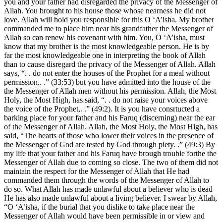
you and your father had disregarded the privacy of the Messenger of
Allah. You brought to his house those whose nearness he did not
love. Allah will hold you responsible for this O ‘A’isha. My brother
commanded me to place him near his grandfather the Messenger of
Allah so can renew his covenant with him. You, O ‘A’isha, must
know that my brother is the most knowledgeable person. He is by
far the most knowledgeable one in interpreting the book of Allah
than to cause disregard the privacy of the Messenger of Allah. Allah
says, “. . do not enter the houses of the Prophet for a meal without
permission.. .” (33:53) but you have admitted into the house of the
the Messenger of Allah men without his permission. Allah, the Most
Holy, the Most High, has said, “. . do not raise your voices above
the voice of the Prophet,. .” (49:2). It is you have consrtucted a
barking place for your father and his Faruq (discerning) near the ear
of the Messenger of Allah. Allah, the Most Holy, the Most High, has
said, “The hearts of those who lower their voices in the presence of
the Messenger of God are tested by God through piety. .” (49:3) By
my life that your father and his Faruq have brough trouble forthe the
Messenger of Allah due to coming so close. The two of them did not
maintain the respect for the Messenger of Allah that He had
commanded them through the words of the Messenger of Allah to
do so. What Allah has made unlawful about a believer who is dead
He has also made unlawful about a living believer. I swear by Allah,
“O ‘A’isha, if the burial that you dislike to take place near the
Messenger of Allah would have been permissible in or view and