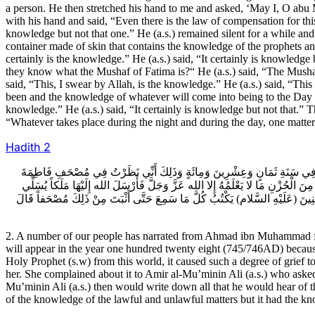
a person. He then stretched his hand to me and asked, ‘May I, O abu 
with his hand and said, “Even there is the law of compensation for this
knowledge but not that one.” He (a.s.) remained silent for a while and t
container made of skin that contains the knowledge of the prophets and 
certainly is the knowledge.” He (a.s.) said, “It certainly is knowledge
they know what the Mushaf of Fatima is?“ He (a.s.) said, “The Mushaf 
said, “This, I swear by Allah, is the knowledge.” He (a.s.) said, “This
been and the knowledge of whatever will come into being to the Day of 
knowledge.” He (a.s.) said, “It certainly is knowledge but not that.” 
“Whatever takes place during the night and during the day, one matter 
Hadith
2
2قَةُ فِي سَنَةِ ثَمَانٍ وَعِشْرِينَ وَمِائَةٍ وَذَلِكَ أَنِّي نَظَرْتُ فِي مُصْحَفِ فَاطِمَةَ
(ُزْنِ مَا لا يَعْلَمُهُ إِلا الله عَزَّ وَجَلَّ فَأَرْسَلَ الله إِلَيْهَا مَلَكاً يُسَلِّي
مِنِينَ (عَلَيْهِ السَّلام) يَكْتُبُ كُلَّ مَا سَمِعَ حَتَّى أَثْبَتَ مِنْ ذَلِكَ مُصْحَفاً قَالَ
2. A number of our people has narrated from Ahmad ibn Muhammad fr
will appear in the year one hundred twenty eight (745/746AD) becaus
Holy Prophet (s.w) from this world, it caused such a degree of grief to
her. She complained about it to Amir al-Mu’minin Ali (a.s.) who aske
Mu’minin Ali (a.s.) then would write down all that he would hear of t
of the knowledge of the lawful and unlawful matters but it had the kn