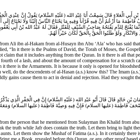
ِ بْنِ أَبِي الْعَلاءِ قَالَ سَمِعْتُ أَبَا عَبْدِ الله (عَلَيْهِ السَّلام) يَقُولُ إِنَّ عِنْدِي الْجَ
مَةَ مَا أَزْعُمُ أَنَّ فِيهِ قُرْآناً وَفِيهِ مَا يَحْتَاجُ النَّاسُ إِلَيْنَا وَلا نَحْتَاجُ إِلَى أَح
مَا يُفْتَحُ لِلدَّمِ يَفْتَحُهُ صَاحِبُ السَّيْفِ لِلْقَتْلِ فَقَالَ لَهُ عَبْدُ الله بْنُ أَبِي يَعْفُ
ودِ وَالانْكَارِ وَلَوْ طَلَبُوا الْحَقَّ بِالْحَقِّ لَكَانَ خَيْراً لَهُمْ
m Ali ibn al-Hakam from al-Husayn ibn Abu ‘Ala’ who has said that he
plied, “In it there is the Psalms of David, the Torah of Moses, the Gospe
t claim that it includes anything from the Quran. In it there is all tha
one fourth of a lash, and about the amount of compensation for a scratch 
n it there is the Armaments. It is because it only is opened for bloodshe
ell, do the descendents of al-Hasan (a.s.) know this? The Imam (a.s.) 
orldly gains cause them to act in denial and rejection. Had they sought th
 بْنِ خَالِدٍ قَالَ قَالَ أَبُو عَبْدِ الله (عَلَيْهِ السَّلام) إِنَّ فِي الْجَفْرِ الَّذِي يَذْكُرُونَه
 مُصْحَفَ فَاطِمَةَ (عليها السلام) فَإِنَّ فِيهِ وَصِيَّةَ فَاطِمَةَ (عليها السلام) وَمَعَهُ سِل
rom the person that he mentioned from Sulayman ibn Khalid from abu ‘
the truth while Jafr does contain the truth. Let them bring to light ther
aunts. Let them show the Mushaf of Fatima (a.s.). In it certainly there is
ring me a Book, revealed before this Quran, or any other proof based o