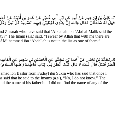
ـ عَلِيُّ بْنُ إِبْرَاهِيمَ عَنْ أَبِيهِ عَنِ ابْنِ أَبِي عُمَيْرٍ عَنْ عُمَرَ بْنِ أُذَيْنَةَ عَنْ فُضَيْل
فَهَلْ لَهُ سُلْطَانٌ فَقَالَ وَالله إِنَّ عِنْدِي لَكِتَابَيْنِ فِيهِمَا تَسْمِيَةُ كُلِّ نَبِيٍّ وَك.
nd Zurarah who have said that ‘Abdallah ibn ‘Abd al-Malik said the
y?” The Imam (a.s.) said, “I swear by Allah that with me there are
of Muhammad ibn ‘Abdallah is not in the list as one of them.”
ـ مُحَمَّدُ بْنُ يَحْيَى عَنْ أَحْمَدَ بْنِ مُحَمَّدٍ عَنِ الْحُسَيْنِ بْنِ سَعِيدٍ عَنِ الْقَاسِم
أَنْظُرُ قُبَيْلُ قَالَ قُلْتُ لا قَالَ كُنْتُ أَنْظُرُ فِي كِتَابِ فَاطِمَةَ (عليها السلام) لَي.
d ibn Bashir from Fudayl ibn Sukra who has said that once I
s said that he said to the Imams (a.s.), “No, I do not know.” The
nd the name of his father but I did not find the name of any of the