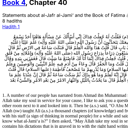
Book
4
,
Chapter
40
Statements about al-Jafr al-Jami‘ and the Book of Fatima
8 hadiths
Hadith
1
1م) فَقُلْتُ لَهُ جُعِلْتُ فِدَاكَ إِنِّي أَسْأَلُكَ عَنْ مَسْأَلَةٍ هَاهُنَا أَحَدٌ يَسْمَعُ
َتَكَ يَتَحَدَّثُونَ أَنَّ رَسُولَ الله (صَلَّى اللهُ عَلَيْهِ وَآلِه) عَلَّمَ عَلِيّاً (عَلَيْهِ
 أَلْفُ بَابٍ قَالَ قُلْتُ هَذَا وَالله الْعِلْمُ قَالَ فَنَكَتَ سَاعَةً فِي الارْضِ ثُمَّ قَالَ
هَا سَبْعُونَ ذِرَاعاً بِذِرَاعِ رَسُولِ الله (صَلَّى اللهُ عَلَيْهِ وَآلِه) وَإِمْلائِهِ مِنْ فَلْقِ
َ قُلْتُ جُعِلْتُ فِدَاكَ إِنَّمَا أَنَا لَكَ فَاصْنَعْ مَا شِئْتَ قَالَ فَغَمَزَنِي بِيَدِهِ وَقَالَ
 قُلْتُ وَمَا الْجَفْرُ قَالَ وِعَاءٌ مِنْ أَدَمٍ فِيهِ عِلْمُ النَّبِيِّينَ وَالْوَصِيِّينَ وَعِلْمُ
فَاطِمَةَ (عليها السلام) وَمَا يُدْرِيهِمْ مَا مُصْحَفُ فَاطِمَةَ (عليها السلام) قَالَ قُلْتُ
َهُ لَعِلْمٌ وَمَا هُوَ بِذَاكَ ثُمَّ سَكَتَ سَاعَةً ثُمَّ قَالَ إِنَّ عِنْدَنَا عِلْمَ مَا
ِلْمُ قَالَ مَا يَحْدُثُ بِاللَّيْلِ وَالنَّهَارِ الامْرُ مِنْ بَعْدِ الامْرِ وَالشَّيْ‏ءُ بَعْدَ
1. A number of our people has narrated from Ahmad ibn Muhammad fr
Allah take my soul in service for your cause, I like to ask you a que
other room next to it and looked into it. Then he (a.s.) said, “O Abu
Allah (sw) taught Ali (a.s.) a thousand chapters (of knowledge) and f
with his staff (a sign of thinking in normal people) for a while and sa
know what al-Jami‘a is?” I then asked, “May Allah take my soul in serv
contains his dictations that is in graved in to with the right hand writi