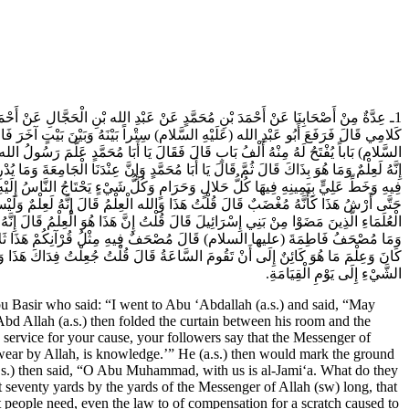
ـ عِدَّةٌ مِنْ أَصْحَابِنَا عَنْ أَحْمَدَ بْنِ مُحَمَّدٍ عَنْ عَبْدِ الله بْنِ الْحَجَّالِ عَنْ أَحْم
كَلامِي قَالَ فَرَفَعَ أَبُو عَبْدِ الله (عَلَيْهِ السَّلام) سِتْراً بَيْنَهُ وَبَيْنَ بَيْتٍ آخَرَ فَاطّ
السَّلام) بَاباً يُفْتَحُ لَهُ مِنْهُ أَلْفُ بَابٍ قَالَ فَقَالَ يَا أَبَا مُحَمَّدٍ عَلَّمَ رَسُولُ 
إِنَّهُ لَعِلْمٌ وَمَا هُوَ بِذَاكَ قَالَ ثُمَّ قَالَ يَا أَبَا مُحَمَّدٍ وَإِنَّ عِنْدَنَا الْجَامِعَةَ
فِيهِ وَخَطِّ عَلِيٍّ بِيَمِينِهِ فِيهَا كُلُّ حَلالٍ وَحَرَامٍ وَكُلُّ شَيْ‏ءٍ يَحْتَاجُ النَّاسُ إِلَ
حَتَّى أَرْشُ هَذَا كَأَنَّهُ مُغْضَبٌ قَالَ قُلْتُ هَذَا وَالله الْعِلْمُ قَالَ إِنَّهُ لَعِلْمٌ وَلَيْسَ
الْعُلَمَاءِ الَّذِينَ مَضَوْا مِنْ بَنِي إِسْرَائِيلَ قَالَ قُلْتُ إِنَّ هَذَا هُوَ الْعِلْمُ قَا
وَمَا مُصْحَفُ فَاطِمَةَ (عليها السلام) قَالَ مُصْحَفٌ فِيهِ مِثْلُ قُرْآنِكُمْ هَذَا ثَلاثَ مَرَّ
كَانَ وَعِلْمَ مَا هُوَ كَائِنٌ إِلَى أَنْ تَقُومَ السَّاعَةُ قَالَ قُلْتُ جُعِلْتُ فِدَاكَ هَذَا وَالله
الشَّيْ‏ءِ إِلَى يَوْمِ الْقِيَامَةِ.
Basir who said: “I went to Abu ‘Abdallah (a.s.) and said, “May
Abd Allah (a.s.) then folded the curtain between his room and the
service for your cause, your followers say that the Messenger of
 swear by Allah, is knowledge.’” He (a.s.) then would mark the ground
e (a.s.) then said, “O Abu Muhammad, with us is al-Jami‘a. What do they
t seventy yards by the yards of the Messenger of Allah (sw) long, that
that people need, even the law to of compensation for a scratch caused to