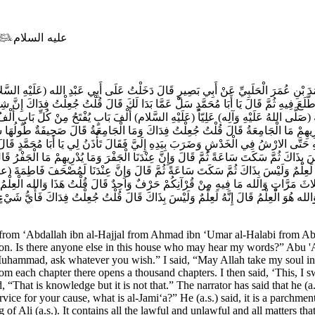
عليه السلام

َدَ بْنِ عُمَرَ الْحَلَبِيِّ عَنْ أَبِي بَصِيرٍ قَالَ دَخَلْتُ عَلَى أَبِي عَبْدِ الله (عَلَيْهِ السَّلا
َلَعَ فِيهِ ثُمَّ قَالَ يَا أَبَا مُحَمَّدٍ سَلْ عَمَّا بَدَا لَكَ قَالَ قُلْتُ جُعِلْتُ فِدَاكَ إِنَّ شِيع
الله (صَلَّى اللهُ عَلَيْهِ وَآلِه) عَلِيّاً (عَلَيْهِ السَّلام) أَلْفَ بَابٍ يُفْتَحُ مِنْ كُلِّ بَابٍ
 وَمَا يُدْرِيهِمْ مَا الْجَامِعَةُ قَالَ قُلْتُ جُعِلْتُ فِدَاكَ وَمَا الْجَامِعَةُ قَالَ صَحِيفَةٌ طُولُ
يْهِ حَتَّى الارْشُ فِي الْخَدْشِ وَضَرَبَ بِيَدِهِ إِلَيَّ فَقَالَ تَأْذَنُ لِي يَا أَبَا مُحَمَّدٍ قَال
 بِذَاكَ ثُمَّ سَكَتَ سَاعَةً ثُمَّ قَالَ وَإِنَّ عِنْدَنَا الْجَفْرَ وَمَا يُدْرِيهِمْ مَا الْجَفْرُ قَالَ
لَ إِنَّهُ لَعِلْمٌ وَلَيْسَ بِذَاكَ ثُمَّ سَكَتَ سَاعَةً ثُمَّ قَالَ وَإِنَّ عِنْدَنَا لَمُصْحَفَ 
اتٍ وَالله مَا فِيهِ مِنْ قُرْآنِكُمْ حَرْفٌ وَاحِدٌ قَالَ قُلْتُ هَذَا وَالله الْعِلْمُ قَالَ إِنّ
 هُوَ الْعِلْمُ قَالَ إِنَّهُ لَعِلْمٌ وَلَيْسَ بِذَاكَ قَالَ قُلْتُ جُعِلْتُ فِدَاكَ فَأَيُّ شَيْ‏ءٍ الْع
om ‘Abdallah ibn al-Hajjal from Ahmad ibn ‘Umar al-Halabi from Abu 
stion. Is there anyone else in this house who may hear my words?” Abu '
 Muhammad, ask whatever you wish.” I said, “May Allah take my soul in 
rom each chapter there opens a thousand chapters. I then said, ‘This, I
id, “That is knowledge but it is not that.” The narrator has said that h
ice for your cause, what is al-Jami‘a?” He (a.s.) said, it is a parchmen
ng of Ali (a.s.). It contains all the lawful and unlawful and all matters 