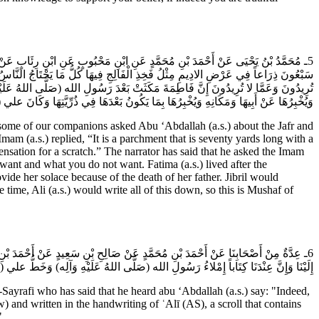
ـ مُحَمَّدُ بْنُ يَحْيَى عَنْ أَحْمَدَ بْنِ مُحَمَّدٍ عَنِ ابْنِ مَحْبُوبٍ عَنِ ابْنِ رِئَابٍ عَنْ أ
سَبْعُونَ ذِرَاعاً فِي عَرْضِ الادِيمِ مِثْلُ فَخِذِ الْفَالِجِ فِيهَا كُلُّ مَا يَحْتَاجُ النَّاس
تُرِيدُونَ وَعَمَّا لا تُرِيدُونَ إِنَّ فَاطِمَةَ مَكَثَتْ بَعْدَ رَسُولِ الله (صَلَّى اللهُ عَلَيْهِ 
وَيُخْبِرُهَا عَنْ أَبِيهَا وَمَكَانِهِ وَيُخْبِرُهَا بِمَا يَكُونُ بَعْدَهَا فِي ذُرِّيَّتِهَا وَ )
e of our companions asked Abu ‘Abdallah (a.s.) about the Jafr and
mam (a.s.) replied, “It is a parchment that is seventy yards long with a
mpensation for a scratch.” The narrator has said that he asked the Imam
want and what you do not want. Fatima (a.s.) lived after the
ide her solace because of the death of her father. Jibril would
time, Ali (a.s.) would write all of this down, so this is Mushaf of
ـ عِدَّةٌ مِنْ أَصْحَابِنَا عَنْ أَحْمَدَ بْنِ مُحَمَّدٍ عَنْ صَالِحِ بْنِ سَعِيدٍ عَنْ أَحْمَدَ بْنِ
إِلَيْنَا وَإِنَّ عِنْدَنَا كِتَاباً إِمْلاءُ رَسُولِ الله (صَلَّى اللهُ عَلَيْهِ وَآلِه) وَخَطُّ علي (عَل.
yrafi who has said that he heard abu ‘Abdallah (a.s.) say: "Indeed,
 and written in the handwriting of ʿAlī (AS), a scroll that contains
"