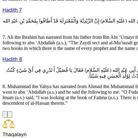
Hadith
7
7الله (عَلَيْهِ السَّلام) إِنَّ الزَّيْدِيَّةَ وَالْمُعْتَزِلَةَ قَدْ أَطَافُوا بِمُحَمَّدِ بْنِ عَبْدِ الله
7. Ali ibn Ibrahim has narrated from his father from Ibn Abi ‘Umay
following to abu ‘Abdallah (a.s.), “The Zaydi sect and al-Mu‘tazali 
two books in which there is the name of every prophet and the name o
Hadith
8
8 أَبِي عَبْدِ الله (عَلَيْهِ السَّلام) فَقَالَ يَا فُضَيْلُ أَ تَدْرِي فِي أَيِّ شَيْ‏ءٍ كُنْتُ
تُ لِوُلْدِ الْحَسَنِ فِيهِ شَيْئاً
8. Muhammad ibn Yahya has narrated from Ahmad ibn Muhammad from
went to abu ‘Abdallah (a.s.) and he said the following to me. “O Fuda
Imam (a.s.) said, “I was looking at the book of Fatima (a.s.). There is
descendent of al-Hassan therein.”
T
h
a
q
a
l
a
y
n