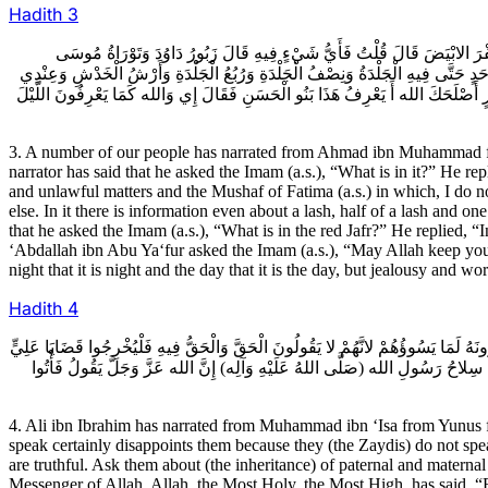
Hadith
3
3فْرَ الابْيَضَ قَالَ قُلْتُ فَأَيُّ شَيْ‏ءٍ فِيهِ قَالَ زَبُورُ دَاوُدَ وَتَوْرَاةُ مُوسَى
َدٍ حَتَّى فِيهِ الْجَلْدَةُ وَنِصْفُ الْجَلْدَةِ وَرُبُعُ الْجَلْدَةِ وَأَرْشُ الْخَدْشِ وَعِنْدِي
ورٍ أَصْلَحَكَ الله أَ يَعْرِفُ هَذَا بَنُو الْحَسَنِ فَقَالَ إِي وَالله كَمَا يَعْرِفُونَ اللَّيْلَ
3. A number of our people has narrated from Ahmad ibn Muhammad fro
narrator has said that he asked the Imam (a.s.), “What is in it?” He re
and unlawful matters and the Mushaf of Fatima (a.s.) in which, I do no
else. In it there is information even about a lash, half of a lash and 
that he asked the Imam (a.s.), “What is in the red Jafr?” He replied, “I
‘Abdallah ibn Abu Ya‘fur asked the Imam (a.s.), “May Allah keep you w
night that it is night and the day that it is the day, but jealousy and w
Hadith
4
4ُ لَمَا يَسُوؤُهُمْ لانَّهُمْ لا يَقُولُونَ الْحَقَّ وَالْحَقُّ فِيهِ فَلْيُخْرِجُوا قَضَايَا عَلِيٍّ
احُ رَسُولِ الله (صَلَّى اللهُ عَلَيْهِ وَآلِه) إِنَّ الله عَزَّ وَجَلَّ يَقُولُ فَأْتُوا
4. Ali ibn Ibrahim has narrated from Muhammad ibn ‘Isa from Yunus f
speak certainly disappoints them because they (the Zaydis) do not speak 
are truthful. Ask them about (the inheritance) of paternal and maternal 
Messenger of Allah. Allah, the Most Holy, the Most High, has said, “B