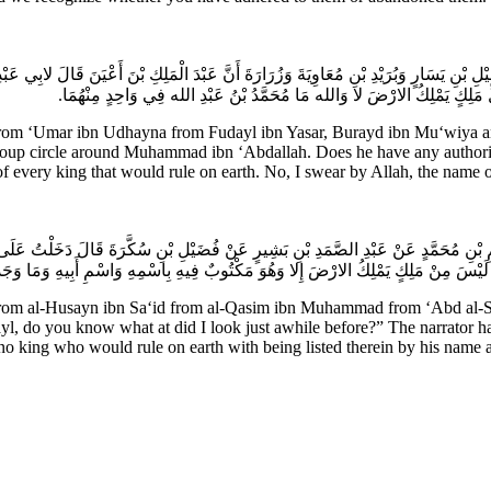
ِ بْنِ يَسَارٍ وَبُرَيْدِ بْنِ مُعَاوِيَةَ وَزُرَارَةَ أَنَّ عَبْدَ الْمَلِكِ بْنَ أَعْيَنَ قَالَ لابِي عَبْدِ 
ُلِّ مَلِكٍ يَمْلِكُ الارْضَ لا وَالله مَا مُحَمَّدُ بْنُ عَبْدِ الله فِي وَاحِدٍ مِنْهُمَا
r from ‘Umar ibn Udhayna from Fudayl ibn Yasar, Burayd ibn Mu‘wiya a
group circle around Muhammad ibn ‘Abdallah. Does he have any authorit
f every king that would rule on earth. No, I swear by Allah, the name 
ِ بْنِ مُحَمَّدٍ عَنْ عَبْدِ الصَّمَدِ بْنِ بَشِيرٍ عَنْ فُضَيْلِ بْنِ سُكَّرَةَ قَالَ دَخَلْتُ عَلَى
ْسَ مِنْ مَلِكٍ يَمْلِكُ الارْضَ إِلا وَهُوَ مَكْتُوبٌ فِيهِ بِاسْمِهِ وَاسْمِ أَبِيهِ وَمَا وَجَدْ
 al-Husayn ibn Sa‘id from al-Qasim ibn Muhammad from ‘Abd al-Sama
yl, do you know what at did I look just awhile before?” The narrator ha
 no king who would rule on earth with being listed therein by his name a