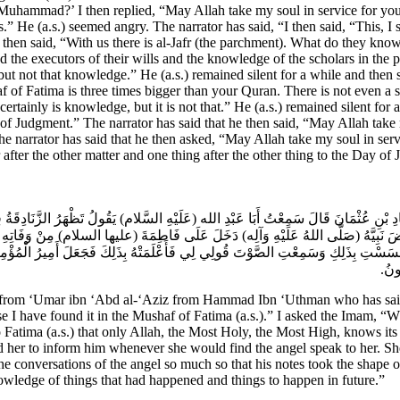
Muhammad?’ I then replied, “May Allah take my soul in service for your
.” He (a.s.) seemed angry. The narrator has said, “I then said, “This, I s
hen said, “With us there is al-Jafr (the parchment). What do they know wh
the executors of their wills and the knowledge of the scholars in the pas
 but not that knowledge.” He (a.s.) remained silent for a while and then
of Fatima is three times bigger than your Quran. There is not even a si
 certainly is knowledge, but it is not that.” He (a.s.) remained silent fo
Judgment.” The narrator has said that he then said, “May Allah take my 
The narrator has said that he then asked, “May Allah take my soul in ser
after the other matter and one thing after the other thing to the Day of
مَّادِ بْنِ عُثْمَانَ قَالَ سَمِعْتُ أَبَا عَبْدِ الله (عَلَيْهِ السَّلام) يَقُولُ تَظْهَرُ الزَّنَادِ
َّهُ (صَلَّى اللهُ عَلَيْهِ وَآلِه) دَخَلَ عَلَى فَاطِمَةَ (عليها السلام) مِنْ وَفَاتِهِ مِنَ الْح
ا أَحْسَسْتِ بِذَلِكِ وَسَمِعْتِ الصَّوْتَ قُولِي لِي فَأَعْلَمَتْهُ بِذَلِكَ فَجَعَلَ أَمِيرُ الْمُؤْ
ُونُ‏
om ‘Umar ibn ‘Abd al-‘Aziz from Hammad Ibn ‘Uthman who has said th
e I have found it in the Mushaf of Fatima (a.s.).” I asked the Imam, 
 Fatima (a.s.) that only Allah, the Most Holy, the Most High, knows its 
d her to inform him whenever she would find the angel speak to her. S
he conversations of the angel so much so that his notes took the shape 
owledge of things that had happened and things to happen in future.”