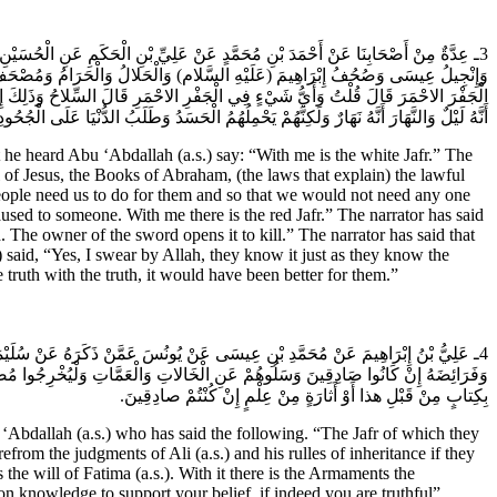
ـ عِدَّةٌ مِنْ أَصْحَابِنَا عَنْ أَحْمَدَ بْنِ مُحَمَّدٍ عَنْ عَلِيِّ بْنِ الْحَكَمِ عَنِ الْحُسَيْن
وَإِنْجِيلُ عِيسَى وَصُحُفُ إِبْرَاهِيمَ (عَلَيْهِ السَّلام) وَالْحَلالُ وَالْحَرَامُ وَمُصْحَفُ فَاطِ
الْجَفْرَ الاحْمَرَ قَالَ قُلْتُ وَأَيُّ شَيْ‏ءٍ فِي الْجَفْرِ الاحْمَرِ قَالَ السِّلاحُ وَذَلِكَ إِنَّ
أَنَّهُ لَيْلٌ وَالنَّهَارَ أَنَّهُ نَهَارٌ وَلَكِنَّهُمْ يَحْمِلُهُمُ الْحَسَدُ وَطَلَبُ الدُّنْيَا عَلَى الْجُحُ.
 heard Abu ‘Abdallah (a.s.) say: “With me is the white Jafr.” The
l of Jesus, the Books of Abraham, (the laws that explain) the lawful
t people need us to do for them and so that we would not need any one
caused to someone. With me there is the red Jafr.” The narrator has said
d. The owner of the sword opens it to kill.” The narrator has said that
said, “Yes, I swear by Allah, they know it just as they know the
e truth with the truth, it would have been better for them.”
ـ عَلِيُّ بْنُ إِبْرَاهِيمَ عَنْ مُحَمَّدِ بْنِ عِيسَى عَنْ يُونُسَ عَمَّنْ ذَكَرَهُ عَنْ سُلَيْمَانَ
وَفَرَائِضَهُ إِنْ كَانُوا صَادِقِينَ وَسَلُوهُمْ عَنِ الْخَالاتِ وَالْعَمَّاتِ وَلْيُخْرِجُوا
بِكِتابٍ مِنْ قَبْلِ هذا أَوْ أَثارَةٍ مِنْ عِلْمٍ إِنْ كُنْتُمْ صادِقِينَ.
Abdallah (a.s.) who has said the following. “The Jafr of which they
efrom the judgments of Ali (a.s.) and his rulles of inheritance if they
 the will of Fatima (a.s.). With it there is the Armaments the
n knowledge to support your belief, if indeed you are truthful”