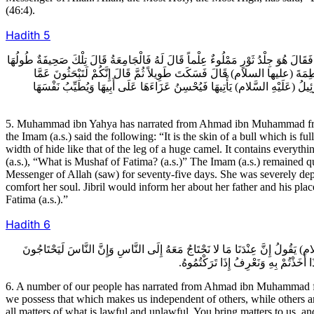
(46:4).
Hadith
5
5قَالَ هُوَ جِلْدُ ثَوْرٍ مَمْلُوءٌ عِلْماً قَالَ لَهُ فَالْجَامِعَةُ قَالَ تِلْكَ صَحِيفَةٌ طُولُهَا
طِمَةَ (عليها السلام) قَالَ فَسَكَتَ طَوِيلاً ثُمَّ قَالَ إِنَّكُمْ لَتَبْحَثُونَ عَمَّا
لُ (عَلَيْهِ السَّلام) يَأْتِيهَا فَيُحْسِنُ عَزَاءَهَا عَلَى أَبِيهَا وَيُطَيِّبُ نَفْسَهَا
5. Muhammad ibn Yahya has narrated from Ahmad ibn Muhammad from 
the Imam (a.s.) said the following: “It is the skin of a bull which is 
width of hide like that of the leg of a huge camel. It contains everythi
(a.s.), “What is Mushaf of Fatima? (a.s.)” The Imam (a.s.) remained qu
Messenger of Allah (saw) for seventy-five days. She was severely depre
comfort her soul. Jibril would inform her about her father and his plac
Fatima (a.s.).”
Hadith
6
6 يَقُولُ إِنَّ عِنْدَنَا مَا لا نَحْتَاجُ مَعَهُ إِلَى النَّاسِ وَإِنَّ النَّاسَ لَيَحْتَاجُونَ
أَخَذْتُمْ بِهِ وَنَعْرِفُ إِذَا تَرَكْتُمُوهُ
6. A number of our people has narrated from Ahmad ibn Muhammad fro
we possess that which makes us independent of others, while others ar
all matters of what is lawful and unlawful. You bring matters to us,