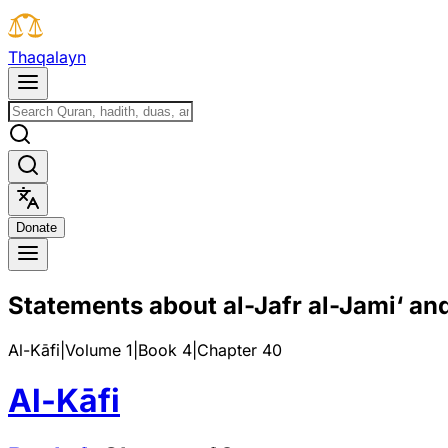
T
h
a
q
a
l
a
y
n
D
o
n
a
t
e
Statements about al-Jafr al-Jami‘ and
Al-Kāfi
|
Volume 1
|
Book
4
|
Chapter
40
Al-Kāfi