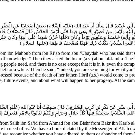
َبِي عُبَيْدَةَ قَالَ سَأَلَ أَبَا عَبْدِ الله (عَلَيْهِ السَّلام) بَعْضُ أَصْحَابِنَا عَنِ الْجَفْرِ فَ
ُ إِلَيْهِ وَلَيْسَ مِنْ قَضِيَّةٍ إِلا وَهِيَ فِيهَا حَتَّى أَرْشُ الْخَدْشِ قَالَ فَمُصْحَفُ فَا
وَآلِه) خَمْسَةً وَسَبْعِينَ يَوْماً وَكَانَ دَخَلَهَا حُزْنٌ شَدِيدٌ عَلَى أَبِيهَا وَكَانَ جَبْرَئِي
كَانَ علي (عَلَيْهِ السَّلام) يَكْتُبُ ذَلِكَ فَهَذَا مُصْحَفُ فَاطِمَةَ (عليها السلام
ibn Mahbub from ibn Ri’ab from abu ‘Ubaydah who has said that som
full of knowledge.” Then they asked the Imam (a.s.) about al-Jami‘a. The I
ng people need, and there is no case except that it is in it, even the co
iet for a while. Then he said, “Indeed, you are searching for what you 
ssed because of the death of her father. Jibril (a.s.) would come to prov
e, future events, and about what will happen to her progeny. At the same 
 أَبِي بِشْرٍ عَنْ بَكْرِ بْنِ كَرِبٍ الصَّيْرَفِيِّ قَالَ سَمِعْتُ أَبَا عَبْدِ الله (عَلَيْهِ السَّلام)
َيْهِ السَّلام) صَحِيفَةً فِيهَا كُلُّ حَلالٍ وَحَرَامٍ وَإِنَّكُمْ لَتَأْتُونَّا بِالامْرِ فَنَعْرِفُ إِذَا 
m Salih ibn Sa‘id from Ahmad ibn abu Bishr from Bakr ibn Karib al-Sa
e in need of us. We have a book dictated by the Messenger of Allah (sw)
 and we recognize whether you have adhered to them or abandoned them.