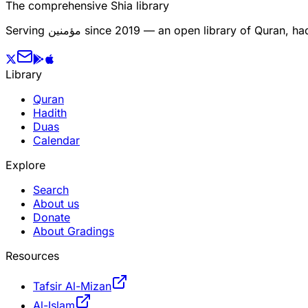
The comprehensive Shia library
Serving
مؤمنین
since 2019 — an open library of Quran, hadi
Library
Quran
Hadith
Duas
Calendar
Explore
Search
About us
Donate
About Gradings
Resources
Tafsir Al-Mizan
Al-Islam