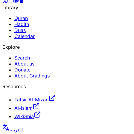
Library
Quran
Hadith
Duas
Calendar
Explore
Search
About us
Donate
About Gradings
Resources
Tafsir Al-Mizan
Al-Islam
WikiShia
العربية