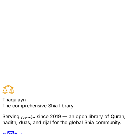
نزول میں لکھا ہے کہ کچھ یہودی پیغمبر اسلام کی
خدمت آئے اور کہنے لگے کہ اگر تم آللہ کہ پیغمبر
ہو تو اپنی آسمانی کتاب ایک ہی دفعہ ہمارے سامنے
پیش کرو جیسا کہ موسی تورات کو اکٹھا لے کر آئے
تھے ۔
Read full surah
Next verse
Previous verse
T
h
a
q
a
l
a
y
n
The comprehensive Shia library
since 2019 — an open library of Quran,
مؤمنین
Serving
hadith, duas, and rijal for the global Shia community.