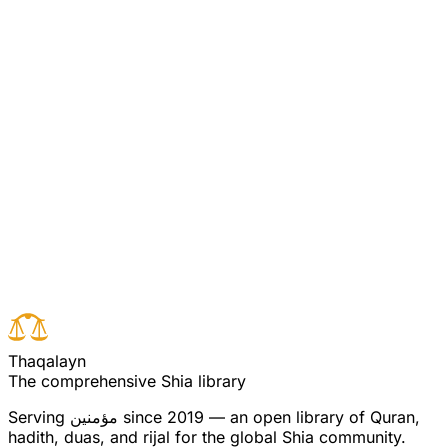
وعدہ ہے حالانکہ اس وقت تو انہوں نے اپنی جان کے
خطرے سے دفاعی حالت اختیار کر رکھی ہے، خندق کھود
رہے ہیں ، اس چھوٹے دشمن سے بھی جنگ کے قابل نہیں
ہیں اور سر میں دنیا کے عظیمم ملکووں کی فتح کا
سودا سمایا ہوا ہے۔ تو اس موقع پرمحل بحث آیات
نازل ہوئیں جن میں ان منافقین کو جواب دیاگیا ہے۔
Read full surah
Next verse
Previous verse
T
h
a
q
a
l
a
y
n
The comprehensive Shia library
since 2019 — an open library of Quran,
مؤمنین
Serving
hadith, duas, and rijal for the global Shia community.