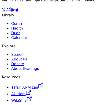
hadith, duas, and rijal for the global Shia community.
Library
Quran
Hadith
Duas
Calendar
Explore
Search
About us
Donate
About Gradings
Resources
Tafsir Al-Mizan
Al-Islam
WikiShia