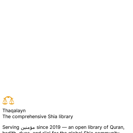
اصل میں یوں ہے ”مثل الراعی للذین کفروا“ ۔ یعنی
کافروں کو ایمان کی دعوت دینے والے کی مثال اس
چرواہے کی سی ہے۔ اس بناء پر صم بکم عمی فہم لا
یعقلون ایسے لوگوں کی توصیف ہے جنہوں نے ادراک کے
تمام آلات عملا ضائع کردیئے ہیں۔ اس کا یہ مطلب نہیں
کہ ان کی آنکھ، کان اور زبان نہیں ہے بلکہ وہ اس سے
چونکہ فائدہ نہیں اٹھاتے اس لئے گویا نہیں ہے۔
Read full surah
Next verse
Previous verse
T
h
a
q
a
l
a
y
n
The comprehensive Shia library
since 2019 — an open library of Quran,
مؤمنین
Serving