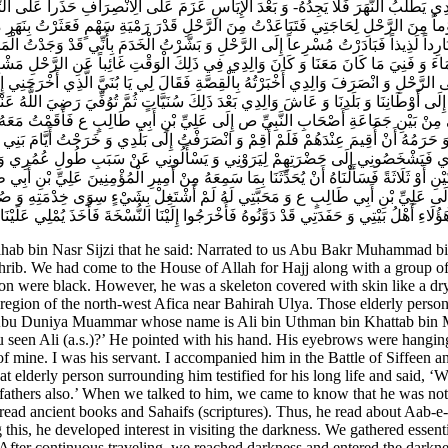
َ وَالِدِي يَطْلُبُ النَّهَرَ فَلَا يَجِدُهُ- وَ بَعْدَ الْإِيَاسِ عَزَمَ عَلَى الِانْصِرَافِ حَذَراً عَلَى ال
 مِنَ الرَّحْلِ لِحَاجَتِي فَتَبَاعَدْتُ مِنَ الرَّحْلِ قَدْرَ رَمْيَةِ سَهْمٍ فَعَثَرْتُ بِنَهَرِ مَاءٍ أ
باً بَارِداً لَذِيذاً فَبَادَرْتُ مُسْرِعاً إِلَى الرَّحْلِ وَ بَشَّرْتُ الْخَدَمَ بِأَنِّي قَدْ وَجَدْتُ الْمَ
َاءَ وَ فَنِيَ مَا كَانَ مَعَنَا وَ كَانَ وَالِدِي فِي ذَلِكَ الْوَقْتِ غَائِباً عَنِ الرَّحْلِ مَشْغُو
ى الرَّحْلِ وَ انْصَرَفَ وَالِدِي أَخْبَرْتُهُ بِالْقِصَّةِ فَقَالَ لِي يَا بُنَيَّ الَّذِي أَخْرَجَنِي إِلَى
 أَوْطَانِنَا وَ بَلَدِنَا وَ عَاشَ وَالِدِي بَعْدَ ذَلِكَ سُنَيَّاتٍ ثُمَّ تُوُفِّيَ رَضِيَ اللَّهُ عَنْهُ
ْبِي مِنْ بَيْنِ جَمَاعَةِ أَصْحَابِ النَّبِيِّ ص إِلَى عَلِيِّ بْنِ أَبِي طَالِبٍ ع فَأَقَمْتُ مَعَهُ 
هُ وَ حَرَمُهُ أَنْ أُقِيمَ عِنْدَهُمْ فَلَمْ أُقِمْ وَ انْصَرَفْتُ إِلَى بَلَدِي وَ خَرَجْتُ أَيَّامَ بَ
ُرِي فَيَشْخَصُونِي إِلَى حَضْرَتِهِمْ لِيَرَوْنِي وَ يَسْأَلُونِي عَنْ سَبَبِ طُولِ عُمُرِي وَ عَمّ
يْنِ أَوْ ثَلَاثَةً فَسَأَلْنَاهُ أَنْ يُحَدِّثَنَا بِمَا سَمِعَهُ مِنْ أَمِيرِ الْمُؤْمِنِينَ عَلِيِّ بْنِ أ
َى عَلِيِّ بْنِ أَبِي طَالِبٍ ع وَ مَحَبَّتِي لَهُ لَمْ أَشْتَغِلْ بِشَيْ‌ءٍ سِوَى خِدْمَتِهِ وَ صُحْبَ
ُلَاءِ أَهْلُ بَيْتِي وَ حَفَدَتِي قَدْ دَوَّنُوهُ فَأَخْرَجُوا إِلَيْنَا النُّسْخَةَ فَأَخَذَ يُمْلِي عَلَيْن
b bin Nasr Sijzi that he said: Narrated to us Abu Bakr Muhammad bin
 We had come to the House of Allah for Hajj along with a group of tra
erson were black. However, he was a skeleton covered with skin like a 
 region of the north-west Afica near Bahirah Ulya. Those elderly person
lled Abu Duniya Muammar whose name is Ali bin Uthman bin Khattab bi
seen Ali (a.s.)?’ He pointed with his hand. His eyebrows were hanging 
of mine. I was his servant. I accompanied him in the Battle of Siffeen a
hat elderly person surrounding him testified for his long life and said,
fathers also.’ When we talked to him, we came to know that he was not
ead ancient books and Sahaifs (scriptures). Thus, he read about Aab-e-H
 this, he developed interest in visiting the darkness. We gathered essen
 After continuous traveling, we reached darkness and entered the darkne