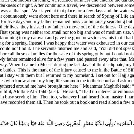
the darkness of night. After continuous travel, we descended between so
 was at that spot. We stayed at that place for a few days and the water
r continuously went about here and there in search of Spring of Life an
e for five days and my father remained busy continuously searching but t
eir lives, they insisted my father to move out of the darkness. One day,
That spring was neither too small nor too big and was of medium size, 
ack running to my caravan and gave the good news to servants that I ha
hing for a spring. Instead I was happy that water was exhausted in our ca
t could not find it. The servants falsified me and said, ‘You did not sp
 bore all these calamities for the sake of this spring only but I could no
My father remained alive for a few years and passed away after that. M
away. When I came to Mecca during the last days of third caliphate, my 
 battles. This is the mark of the injury caused to me in the Battle of Siff
t I stay with them but I returned to my homeland. I set out for Hajj 
ies who know about my long life summon me to their court and ask me 
s gathered around me have brought me here.” Muammar Maghribi said: “
thful, Ali Ibne Abi Talib (a.s.).” He said, “I had no interest or enthu
in busy serving him. Then too, whatever I had heard from master, I nar
ave recorded them all. Then he took out a book and read aloud a few tra
ُ الْمَعْرُوفُ بِأَبِي الدُّنْيَا مُعَمَّرٍ الْمَغْرِبِيِّ رَضِيَ اللَّهُ عَنْهُ حَيّاً وَ مَيِّتاً قَالَ حَد