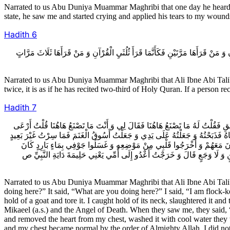
Narrated to us Abu Duniya Muammar Maghribi that one day he heard th
state, he saw me and started crying and applied his tears to my wound
Hadith 6
6- َنْ قَرَأَهَا مَرَّتَيْنِ فَكَأَنَّمَا قَرَأَ ثُلُثَيِ الْقُرْآنِ وَ مَنْ قَرَأَهَا ثَلَاثَ مَرَّاتٍ
Narrated to us Abu Duniya Muammar Maghribi that Ali Ibne Abi Talib sai
twice, it is as if he has recited two-third of Holy Quran. If a person reci
Hadith 7
7-  فَقُلْتُ لَهُ مَا تَصْنَعُ هَاهُنَا فَقَالَ لِي وَ أَنْتَ مَا تَصْنَعُ هَاهُنَا قُلْتُ أَرْعَى
َاهُ فَذَبَحْتُهُ وَ جَعَلْتُهُ عَلَى يَدِي وَ جَعَلْتُ أَسُوقُ الْغَنَمَ فَمَا سِرْتُ غَيْرَ بَعِيدٍ
 كَانَ مَعَهُمْ وَ أَخْرَجُوا قَلْبِي مِنْ مَوْضِعِهِ وَ غَسَلُوا جَوْفِي بِمَاءٍ بَارِدٍ كَانَ
نٍ وَ لَا وَجَعٍ قَالَ وَ خَرَجْتُ أَعْدُو إِلَى أُمِّي يَعْنِي حَلِيمَةَ دَايَةِ النَّبِيِّ ص
Narrated to us Abu Duniya Muammar Maghribi that Ali Ibne Abi Talib 
doing here?” It said, “What are you doing here?” I said, “I am flock
hold of a goat and tore it. I caught hold of its neck, slaughtered it and
Mikaeel (a.s.) and the Angel of Death. When they saw me, they sai
and removed the heart from my chest, washed it with cool water they 
and my chest became normal by the order of Almighty Allah. I did not