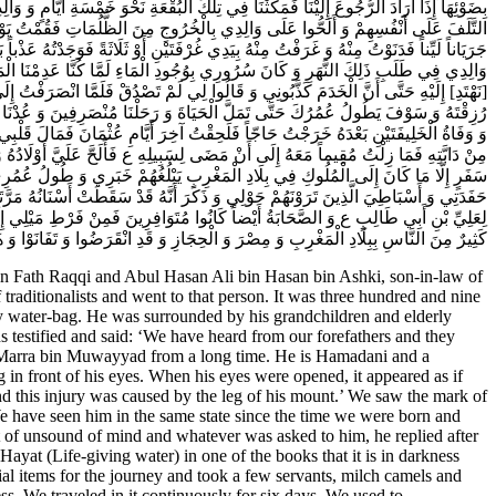
بِضَوْئِهَا إِذَا أَرَادَ الرُّجُوعَ إِلَيْنَا فَمَكَثْنَا فِي تِلْكَ الْبُقْعَةِ نَحْوَ خَمْسَةِ أَيَّامٍ و
التَّلَفَ عَلَى أَنْفُسِهِمْ‌ وَ أَلَحُّوا عَلَى وَالِدِي بِالْخُرُوجِ مِنَ الظُّلُمَاتِ فَقُمْتُ يَوْماً
جَرَيَاناً لَيِّناً فَدَنَوْتُ مِنْهُ وَ غَرَفْتُ مِنْهُ بِيَدِي غُرْفَتَيْنِ أَوْ ثَلَاثَةً فَوَجَدْتُهُ عَذْ
وَالِدِي فِي طَلَبِ ذَلِكَ النَّهَرِ وَ كَانَ سُرُورِي بِوُجُودِ الْمَاءِ لَمَّا كُنَّا عَدِمْنَا الْم
نَهْتَدِ] إِلَيْهِ حَتَّى أَنَّ الْخَدَمَ كَذَّبُونِي وَ قَالُوا لِي لَمْ تَصْدُقْ فَلَمَّا انْصَرَفْتُ إِلَ
رُزِقْتَهُ وَ سَوْفَ يَطُولُ عُمُرُكَ حَتَّى تَمَلَّ الْحَيَاةَ وَ رَحَلْنَا مُنْصَرِفِينَ وَ عُدْنَا إِلَى
وَ وَفَاةُ الْخَلِيفَتَيْنِ بَعْدَهُ خَرَجْتُ حَاجّاً فَلَحِقْتُ آخِرَ أَيَّامِ عُثْمَانَ فَمَالَ قَل
مِنْ دَابَّتِهِ فَمَا زِلْتُ مُقِيماً مَعَهُ إِلَى أَنْ مَضَى لِسَبِيلِهِ ع فَأَلَحَّ عَلَيَّ أَوْلَادُ
سَفَرٍ إِلَّا مَا كَانَ إِلَى الْمُلُوكِ فِي بِلَادِ الْمَغْرِبِ يَبْلُغُهُمْ خَبَرِي وَ طُولُ عُم
حَفَدَتِي وَ أَسْبَاطِيَ الَّذِينَ تَرَوْنَهُمْ حَوْلِي وَ ذَكَرَ أَنَّهُ قَدْ سَقَطَتْ أَسْنَانُهُ مَرَّتَ
لِعَلِيِّ بْنِ أَبِي طَالِبٍ ع وَ الصَّحَابَةُ أَيْضاً كَانُوا مُتَوَافِرِينَ فَمِنْ فَرْطِ مَيْلِي إِل
كَثِيرٌ مِنَ النَّاسِ بِبِلَادِ الْمَغْرِبِ وَ مِصْرَ وَ الْحِجَازِ وَ قَدِ انْقَرَضُوا وَ تَفَانَوْا وَ هَؤ.
 Fath Raqqi and Abul Hasan Ali bin Hasan bin Ashki, son-in-law of
ditionalists and went to that person. It was three hundred and nine
dry water-bag. He was surrounded by his grandchildren and elderly
s testified and said: ‘We have heard from our forefathers and they
n Marra bin Muwayyad from a long time. He is Hamadani and a
in front of his eyes. When his eyes were opened, it appeared as if
nd this injury was caused by the leg of his mount.’ We saw the mark of
 ‘We have seen him in the same state since the time we were born and
 of unsound of mind and whatever was asked to him, he replied after
ayat (Life-giving water) in one of the books that it is in darkness
tial items for the journey and took a few servants, milch camels and
ss. We traveled in it continuously for six days. We used to