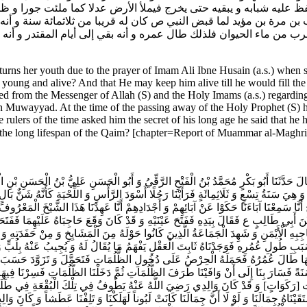
ظ عليه شبابه و يبقيه حتى يخرج فيملأ الأرض عدلا كما ملئت جورا و ظلم
 بن مرة بن مؤيد لما قبض النبي ص كان له قريبا من ثلاثمائة سنة و أ
من ماء الحيوان فلذلك طال عمره و أنه بقي إلى أيام المقتدر و أنه ل
turns her youth due to the prayer of Imam Ali Ibne Husain (a.s.) when 
 young and alive? And that He may keep him alive till he would fill the 
ecorded from the Messenger of Allah (S) and the Holy Imams (a.s.) rega
 Muwayyad. At the time of the passing away of the Holy Prophet (S) h
lers of the time asked him the secret of his long age he said that he ha
 حَدَّثَنَا أَبُو بَكْرٍ مُحَمَّدُ بْنُ الْفَتْحِ الرَّقِّيُ‌ وَ أَبُو الْحَسَنِ عَلِيُّ بْنُ الْحَسَنِ بْنِ الْأ
ةُ تِسْعٍ وَ ثَلَاثِمِائَةٍ فَرَأَيْنَا رَجُلًا أَسْوَدَ الرَّأْسِ وَ اللِّحْيَةِ كَأَنَّهُ شَنٌّ بَالٍ‌ وَ ح
ا سَمِعْنَا آبَاءَنَا حَكَوْا عَنْ آبَائِهِمْ وَ أَجْدَادِهِمْ أَنَّا عَهِدْنَا هَذَا الشَّيْخَ‌ الْمَعْرُوفَ 
َ بْنَ أَبِي طَالِبٍ ع فَقَالَ بِيَدِهِ‌ فَفَتَحَ عَيْنَيْهِ وَ قَدْ كَانَ وَقَعَ حَاجِبَاهُ عَلَيْهِمَا فَفَتَحَ
بِهِ الْأَيْمَنِ وَ شَهِدَ الْجَمَاعَةُ الَّذِينَ كَانُوا حَوْلَهُ مِنَ الْمَشَايِخِ وَ مِنْ حَفَدَتِهِ وَ أ
وَ سَبَبِ طُولِ عُمُرِهِ فَوَجَدْنَاهُ ثَابِتَ الْعَقْلِ يَفْهَمُ مَا يُقَالُ لَهُ وَ يُجِيبُ عَنْهُ بِلُبٍّ و
نْهَا طَالَ عُمُرُهُ فَحَمَلَهُ الْحِرْصُ عَلَى دُخُولِ الظُّلُمَاتِ فَتَحَمَّلَ وَ تَزَوَّدَ حَسَبَ مَا
ةً فَسَارَ بِنَا إِلَى أَنْ وَافَيْنَا طَرَفَ الظُّلُمَاتِ ثُمَّ دَخَلْنَا الظُّلُمَاتِ فَسِرْنَا فِيهَا نَحْوَ سِت
دكوات‌ [رَكَوَاتٍ‌] وَ قَدْ كَانَ وَالِدِي رَضِيَ اللَّهُ عَنْهُ يَطُوفُ فِي تِلْكَ الْبُقْعَةِ فِي طَلَبِ
قَيْنَاهُ جِمَالَنَا وَ لَوْ لَا أَنَّ جِمَالَنَا كَانَتْ لَبُوناً لَهَلَكْنَا وَ تَلِفْنَا عَطَشاً وَ كَانَ وَ