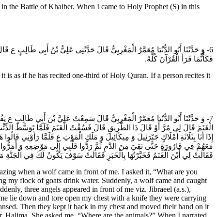
n the Battle of Khaiber. When I came to Holy Prophet (S) in this
وَ حَدَّثَنَا أَبُو الدُّنْيَا مُعَمَّرٌ الْمَغْرِبِيُّ قَالَ حَدَّثَنِي عَلِيُّ بْنُ أَبِي طَالِبٍ ع قَالَ 
فَكَأَنَّمَا قَرَأَ الْقُرْآنَ كُلَّهُ.
s as if he has recited one-third of Holy Quran. If a person recites it
وَ حَدَّثَنَا أَبُو الدُّنْيَا مُعَمَّرٌ الْمَغْرِبِيُّ قَالَ سَمِعْتُ عَلِيَّ بْنَ أَبِي طَالِبٍ ع يَ
الْغَنَمَ قَالَ لِي مُرَّ أَوْ قَالَ ذَا الطَّرِيقِ قَالَ فَسُقْتُ الْغَنَمَ فَلَمَّا تَوَسَّطَ الذِّئْبُ
إِذَا أَنَا بِثَلَاثَةِ أَمْلَاكٍ جَبْرَئِيلَ وَ مِيكَائِيلَ وَ مَلَكِ الْمَوْتِ ع فَلَمَّا رَأَوْنِي قَ
مَعَهُمْ فِي قَارُورَةٍ حَتَّى نَقِيَ مِنَ الدَّمِ ثُمَّ رَدُّوا قَلْبِي إِلَى مَوْضِعِهِ وَ أَمَرُّوا 
فَقَالَتْ لِي أَيْنَ الْغَنَمُ فَخَبَّرْتُهَا بِالْخَبَرِ فَقَالَتْ سَوْفَ يَكُونُ لَكَ فِي الْجَنَّةِ م.
zing when a wolf came in front of me. I asked it, “What are you
ing my flock of goats drink water. Suddenly, a wolf came and caught
ddenly, three angels appeared in front of me viz. Jibraeel (a.s.),
 lie down and tore open my chest with a knife they were carrying
ansed. Then they kept it back in my chest and moved their hand on it
her, Halima. She asked me, “Where are the animals?” When I narrated