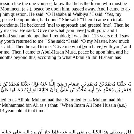
ession like the one you see, know that he is the Imam who must be
l Momineen (a.s.), peace be upon him, passed away. And I came to al-
 him question. He said: ‘O Hababa al-Walbiya!’ I said: ‘Yes, my
, peace be upon him, had done.” She said: “Then I came up to al-
escendants. He beckoned [me] to approach and greeted [me]. Then he
y master.’ He said: ‘Give me what [you have] with you.’ and I
ched such an old age that I trembled; I was then 113 years old. I saw
my youth returned to me.” She said: “I said: ‘O my Master, how much
e said: “Then he said to me: ‘Give me what [you have] with you,’ and
t for me. Then I came to Abul-Hasan Musa, peace be upon him, and he
 months beyond this, according to what Abdullah Ibn Hisham has
حَدَّثَنَا مُحَمَّدُ بْنُ مُحَمَّدِ بْنِ عِصَامٍ رَضِيَ اللَّهُ عَنْهُ قَالَ حَدَّثَنَا مُحَمَّدُ بْنُ ي
جَعْفَرِ بْنِ مُحَمَّدٍ عَنْ أَبِيهِ مُحَمَّدِ بْنِ عَلِيٍّ ع‌ أَنَّ حَبَابَةَ الْوَالِبِيَّةَ دَعَا لَهَا عَلِ.
rated to us Ali bin Muhammad that: Narrated to us Muhammad bin
her Muhammad bin Ali (a.s.) that: “When Imam Ali Ibne Husain (a.s.)
 years old at that time.”
قال مصنف هذا الكتاب رضي الله عنه فإذا جاز أن يرد الله على حبابة 