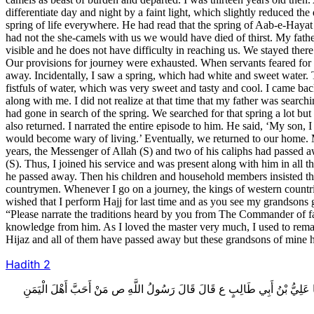
differentiate day and night by a faint light, which slightly reduced 
spring of life everywhere. He had read that the spring of Aab-e-Hayat
had not the she-camels with us we would have died of thirst. My fathe
visible and he does not have difficulty in reaching us. We stayed ther
Our provisions for journey were exhausted. When servants feared for th
away. Incidentally, I saw a spring, which had white and sweet water. 
fistfuls of water, which was very sweet and tasty and cool. I came b
along with me. I did not realize at that time that my father was searc
had gone in search of the spring. We searched for that spring a lot bu
also returned. I narrated the entire episode to him. He said, ‘My son, I
would become wary of living.’ Eventually, we returned to our home. 
years, the Messenger of Allah (S) and two of his caliphs had passed 
(S). Thus, I joined his service and was present along with him in all the
he passed away. Then his children and household members insisted tha
countrymen. Whenever I go on a journey, the kings of western countr
wished that I perform Hajj for last time and as you see my grandson
“Please narrate the traditions heard by you from The Commander of fai
knowledge from him. As I loved the master very much, I used to rema
Hijaz and all of them have passed away but these grandsons of mine h
Hadith 2
2- َّثَنَا عَلِيُّ بْنُ أَبِي طَالِبٍ ع قَالَ قَالَ رَسُولُ اللَّهِ ص‌ مَنْ أَحَبَّ أَهْلَ الْيَمَنِ