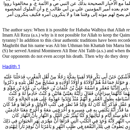
ا مع الأخبار الصحيحة بذلك عن النبي ص و الأئمة ع. و مخالفونا رووا
نه خدم بعده أمير المؤمنين علي بن أبي طالب ع و أن الملوك أشخصوه
م يصح لهم موته إلى وقتنا هذا و لا ينكرون أمره فكيف ينكرون أمر
The author says: When it is possible for Hababa Walbiya that Allah re
Imam Ali Reza (a.s.) why is it not possible for Allah to keep the Qaim
tyranny? In addition to this clear authentic traditions have been r
Maghribi that his name was Ali bin Uthman bin Khattab bin Marra bin
(S) he served Amirul Momineen Ali Ibne Abi Talib (a.s.) and when the ru
Hadith 1
1- َشْكِيُ‌ خَتَنُ أَبِي بَكْرٍ قَالا لَقِينَا بِمَكَّةَ رَجُلًا مِنْ أَهْلِ الْمَغْرِبِ فَدَخَلْنَا عَلَيْهِ
َوْلَهُ جَمَاعَةٌ هُمْ أَوْلَادُهُ وَ أَوْلَادُ أَوْلَادِهِ وَ مَشَايِخُ مِنْ أَهْلِ بَلَدِهِ وَ ذَكَرُوا
بِأَبِي الدُّنْيَا مُعَمَّرٍ وَ اسْمُهُ عَلِيُّ بْنُ عُثْمَانَ بْنِ خَطَّابِ بْنِ مُرَّةَ بْنِ مُؤَيَّدٍ وَ
هُمَا كَأَنَّهُمَا سِرَاجَانِ فَقَالَ رَأَيْتُهُ بِعَيْنَيَّ هَاتَيْنِ وَ كُنْتُ خَادِماً لَهُ وَ كُنْتُ
َسْبَاطِهِ بِطُولِ الْعُمُرِ وَ أَنَّهُمْ مُنْذُ وُلِدُوا عَهِدُوهُ عَلَى هَذِهِ الْحَالَةِ وَ كَذَا
َ عَقْلٍ فَذَكَرَ أَنَّهُ كَانَ لَهُ وَالِدٌ قَدْ نَظَرَ فِي كُتُبِ الْأَوَائِلِ وَ قَرَأَهَا وَ قَدْ كَانَ
 قَدَّرَ أَنَّهُ يَكْتَفِي بِهِ فِي مَسِيرِهِ وَ أَخْرَجَنِي مَعَهُ وَ أَخْرَجَ مَعَنَا خَادِمَيْنِ
َّةِ أَيَّامٍ وَ لَيَالِيهَا وَ كُنَّا نُمَيِّزُ بَيْنَ اللَّيْلِ وَ النَّهَارِ بِأَنَّ النَّهَارَ كَانَ
 النَّهَرِ لِأَنَّهُ وَجَدَ فِي الْكُتُبِ الَّتِي قَرَأَهَا أَنَّ مَجْرَى نَهَرِ الْحَيَوَانِ فِي ذَلِكَ
الِدِي يَطُوفُ فِي تِلْكَ الْبُقْعَةِ فِي طَلَبِ النَّهَرِ وَ يَأْمُرُنَا أَنْ نُوقِدَ نَاراً لِيَهْتَدِىَ