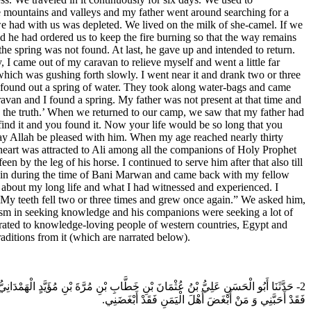
me mountains and valleys and my father went around searching for a
 we had with us was depleted. We lived on the milk of she-camel. If we
d he had ordered us to keep the fire burning so that the way remains
he spring was not found. At last, he gave up and intended to return.
 I came out of my caravan to relieve myself and went a little far
which was gushing forth slowly. I went near it and drank two or three
d found out a spring of water. They took along water-bags and came
ravan and I found a spring. My father was not present at that time and
eak the truth.’ When we returned to our camp, we saw that my father had
t find it and you found it. Now your life would be so long that you
ay Allah be pleased with him. When my age reached nearly thirty
heart was attracted to Ali among all the companions of Holy Prophet
een by the leg of his horse. I continued to serve him after that also till
again during the time of Bani Marwan and came back with my fellow
about my long life and what I had witnessed and experienced. I
My teeth fell two or three times and grew once again.” We asked him,
siasm in seeking knowledge and his companions were seeking a lot of
rated to knowledge-loving people of western countries, Egypt and
ditions from it (which are narrated below).
حَدَّثَنَا أَبُو الْحَسَنِ عَلِيُّ بْنُ عُثْمَانَ بْنِ خَطَّابِ بْنِ مُرَّةَ بْنِ مُؤَيَّدٍ الْهَمْدَانِيّ
فَقَدْ أَحَبَّنِي وَ مَنْ أَبْغَضَ أَهْلَ الْيَمَنِ فَقَدْ أَبْغَضَنِي.