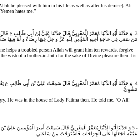
e pleased with him in his life as well as after his demise): Ali
f Yemen hates me.”
وَ حَدَّثَنَا أَبُو الدُّنْيَا مُعَمَّرٌ الْمَغْرِبِيُّ قَالَ حَدَّثَنَا عَلِيُّ بْنُ أَبِي طَالِبٍ 
مَنْ سَعَى فِي حَاجَةِ أَخِيهِ‌ الْمُؤْمِنِ لِلَّهِ عَزَّ وَ جَلَّ فِيهَا رِضَاءٌ وَ لَهُ فِيهَا صَلَاح.
e helps a troubled person Allah will grant him ten rewards, forgive
the wish of a brother-in-faith for the sake of Divine pleasure then it is
وَ حَدَّثَنَا أَبُو الدُّنْيَا مُعَمَّرٌ الْمَغْرِبِيُّ قَالَ سَمِعْتُ عَلِيَّ بْنَ أَبِي طَالِبٍ ع يَ
مَشْوِيٌّ.
ry. He was in the house of Lady Fatima then. He told me, ‘O Ali!
وَ حَدَّثَنَا أَبُو الدُّنْيَا مُعَمَّرٌ الْمَغْرِبِيُّ قَالَ سَمِعْتُ أَمِيرَ الْمُؤْمِنِينَ عَلِ
عَيْنَيْهِ فَجَعَلَهَا عَلَى الْجِرَاحَاتِ فَاسْتَرَحْتُ مِنْ سَاعَتِي.