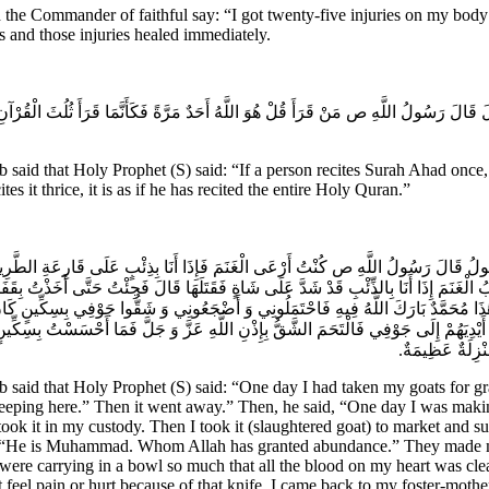
e Commander of faithful say: “I got twenty-five injuries on my body i
s and those injuries healed immediately.
قَالَ رَسُولُ اللَّهِ ص‌ مَنْ قَرَأَ قُلْ هُوَ اللَّهُ أَحَدٌ مَرَّةً فَكَأَنَّمَا قَرَأَ ثُلُثَ الْقُرْآنِ وَ م
d that Holy Prophet (S) said: “If a person recites Surah Ahad once, it i
tes it thrice, it is as if he has recited the entire Holy Quran.”
قُولُ قَالَ رَسُولُ اللَّهِ ص‌ كُنْتُ أَرْعَى الْغَنَمَ فَإِذَا أَنَا بِذِئْبٍ عَلَى قَارِعَةِ الطَّرِيقِ
 الْغَنَمَ إِذَا أَنَا بِالذِّئْبِ قَدْ شَدَّ عَلَى شَاةٍ فَقَتَلَهَا قَالَ فَجِئْتُ حَتَّى أَخَذْتُ بِقَف
الُوا هَذَا مُحَمَّدٌ بَارَكَ اللَّهُ فِيهِ فَاحْتَمَلُونِي وَ أَضْجَعُونِي وَ شَقُّوا جَوْفِي بِسِكِّينٍ
أَيْدِيَهُمْ إِلَى جَوْفِي فَالْتَحَمَ الشَّقُّ بِإِذْنِ اللَّهِ عَزَّ وَ جَلَّ فَمَا أَحْسَسْتُ بِسِكِّي
َنْزِلَةٌ عَظِيمَةٌ
said that Holy Prophet (S) said: “One day I had taken my goats for gra
-keeping here.” Then it went away.” Then, he said, “One day I was mak
 took it in my custody. Then I took it (slaughtered goat) to market and su
d, “He is Muhammad. Whom Allah has granted abundance.” They made me
were carrying in a bowl so much that all the blood on my heart was cle
 feel pain or hurt because of that knife. I came back to my foster-mot