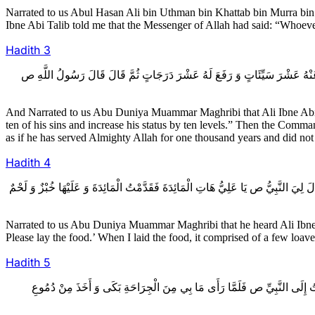
Narrated to us Abul Hasan Ali bin Uthman bin Khattab bin Murra bin
Ibne Abi Talib told me that the Messenger of Allah had said: “Whoev
Hadith 3
3- عَنْهُ عَشْرَ سَيِّئَاتٍ وَ رَفَعَ لَهُ عَشْرَ دَرَجَاتٍ ثُمَّ قَالَ قَالَ رَسُولُ اللَّهِ ص
And Narrated to us Abu Duniya Muammar Maghribi that Ali Ibne Abi Tal
ten of his sins and increase his status by ten levels.” Then the Command
as if he has served Almighty Allah for one thousand years and did n
Hadith 4
4- النَّبِيُّ ص يَا عَلِيُّ هَاتِ الْمَائِدَةَ فَقَدَّمْتُ الْمَائِدَةَ وَ عَلَيْهَا خُبْزٌ وَ لَحْمٌ
Narrated to us Abu Duniya Muammar Maghribi that he heard Ali Ibne 
Please lay the food.’ When I laid the food, it comprised of a few loav
Hadith 5
- 5  إِلَى النَّبِيِّ ص فَلَمَّا رَأَى مَا بِي مِنَ الْجِرَاحَةِ بَكَى وَ أَخَذَ مِنْ دُمُوعِ