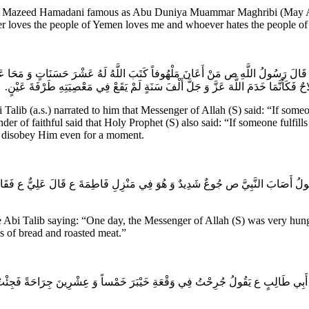
 Mazeed Hamadani famous as Abu Duniya Muammar Maghribi (May Allah b
er loves the people of Yemen loves me and whoever hates the people o
ع قَالَ قَالَ رَسُولُ اللَّهِ ص‌ مَنْ أَعَانَ مَلْهُوفاً كَتَبَ اللَّهُ لَهُ عَشْرَ حَسَنَاتٍ وَ مَحَا 
ٌ فَكَأَنَّمَا خَدَمَ اللَّهَ عَزَّ وَ جَلَّ أَلْفَ سَنَةٍ لَمْ يَقَعْ فِي مَعْصِيَتِهِ طَرْفَةَ عَيْنٍ
ib (a.s.) narrated to him that Messenger of Allah (S) said: “If someon
er of faithful said that Holy Prophet (S) also said: “If someone fulfills 
ot disobey Him even for a moment.
قُولُ‌ أَصَابَ النَّبِيَّ ص جُوعٌ شَدِيدٌ وَ هُوَ فِي مَنْزِلِ فَاطِمَةَ ع قَالَ عَلِيٌّ ع‌ فَقَالَ لِيَ 
Abi Talib saying: “One day, the Messenger of Allah (S) was very hung
es of bread and roasted meat.”
يَّ بْنَ أَبِي طَالِبٍ ع يَقُولُ‌ جُرِحْتُ فِي وَقْعَةِ خَيْبَرَ خَمْساً وَ عِشْرِينَ جِرَاحَةً فَجِئْتُ