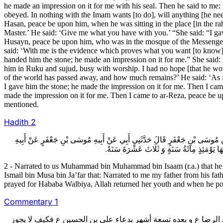
he made an impression on it for me with his seal. Then he said to m
obeyed. In nothing with the Imam wants [to do], will anything [he ne
Hasan, peace be upon him, when he was sitting in the place [in the r
Master.’ He said: ‘Give me what you have with you.’ “She said: “I ga
Husayn, peace be upon him, who was in the mosque of the Messenger 
said: ‘With me is the evidence which proves what you want [to know].
handed him the stone; he made an impression on it for me.” She said: 
him in Ruku and sujud, busy with worship. I had no hope [that he wo
of the world has passed away, and how much remains?’ He said: ‘As fo
I gave him the stone; he made the impression on it for me. Then I c
made the impression on it for me. Then I came to ar-Reza, peace be 
mentioned.
Hadith 2
2- َ بْنِ مُوسَى بْنِ جَعْفَرٍ قَالَ حَدَّثَنِي أَبِي عَنْ أَبِيهِ مُوسَى بْنِ جَعْفَرٍ عَنْ أَبِيهِ
َ لَهَا يَوْمَئِذٍ مِائَةُ سَنَةٍ وَ ثَلَاثَ عَشْرَةَ سَنَةً
2 - Narrated to us Muhammad bin Muhammad bin Isaam (r.a.) that he
Ismail bin Musa bin Ja’far that: Narrated to me my father from his f
prayed for Hababa Walbiya, Allah returned her youth and when he poin
Commentary 1
ى الرضا ع و بعده تسعة أشهر بدعاء علي بن الحسين ع فكيف لا يجوز