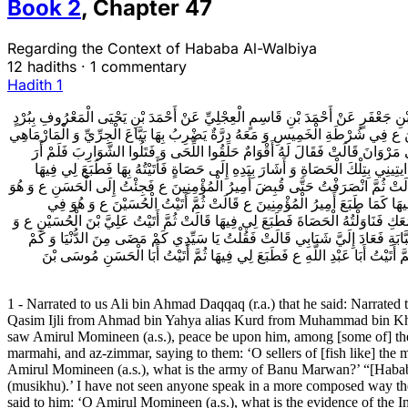
Book
2
,
Chapter
47
Regarding the Context of Hababa Al-Walbiya
12 hadiths
·
1 commentary
Hadith 1
1- نِ جَعْفَرٍ عَنْ أَحْمَدَ بْنِ قَاسِمٍ الْعِجْلِيِّ عَنْ أَحْمَدَ بْنِ يَحْيَى الْمَعْرُوفِ بِبُرْدٍ
ِنِينَ ع فِي شُرْطَةِ الْخَمِيسِ وَ مَعَهُ دِرَّةٌ يَضْرِبُ بِهَا بَيَّاعَ الْجِرِّيِّ وَ الْمَارْمَاهِي
ِي مَرْوَانَ قَالَتْ فَقَالَ لَهُ أَقْوَامٌ حَلَقُوا اللِّحَى وَ فَتَلُوا الشَّوَارِبَ فَلَمْ أَرَ
ايتِينِي بِتِلْكَ الْحَصَاةِ وَ أَشَارَ بِيَدِهِ إِلَى حَصَاةٍ فَأَتَيْتُهُ بِهَا فَطَبَعَ لِي فِيهَا
دُهُ قَالَتْ ثُمَّ انْصَرَفْتُ حَتَّى قُبِضَ أَمِيرُ الْمُؤْمِنِينَ ع فَجِئْتُ إِلَى الْحَسَنِ ع وَ هُوَ
يهَا كَمَا طَبَعَ أَمِيرُ الْمُؤْمِنِينَ ع‌ قَالَتْ ثُمَّ أَتَيْتُ الْحُسَيْنَ ع وَ هُوَ فِي
كِ فَنَاوَلْتُهُ الْحَصَاةَ فَطَبَعَ لِي فِيهَا قَالَتْ ثُمَّ أَتَيْتُ عَلِيَّ بْنَ الْحُسَيْنِ ع وَ
ِالسَّبَّابَةِ فَعَادَ إِلَيَّ شَبَابِي قَالَتْ فَقُلْتُ يَا سَيِّدِي كَمْ مَضَى مِنَ الدُّنْيَا وَ كَمْ
 أَتَيْتُ أَبَا عَبْدِ اللَّهِ ع فَطَبَعَ لِي فِيهَا ثُمَّ أَتَيْتُ أَبَا الْحَسَنِ مُوسَى بْنَ
1 - Narrated to us Ali bin Ahmad Daqqaq (r.a.) that he said: Narr
Qasim Ijli from Ahmad bin Yahya alias Kurd from Muhammad bin Kh
saw Amirul Momineen (a.s.), peace be upon him, among [some of] the s
marmahi, and az-zimmar, saying to them: ‘O sellers of [fish like] th
Amirul Momineen (a.s.), what is the army of Banu Marwan?’ “[Hababa]
(musikhu).’ I have not seen anyone speak in a more composed way then 
said to him: ‘O Amirul Momineen (a.s.), what is the evidence of the I