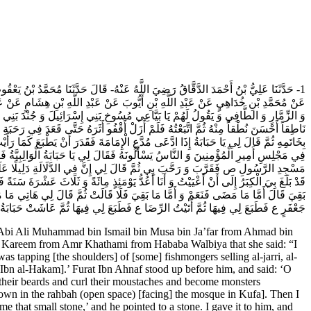
حَدَّثَنَا عَلِيُّ بْنُ أَحْمَدَ الدَّقَّاقُ رَضِيَ اللَّهُ عَنْهُ- قَالَ حَدَّثَنَا مُحَمَّدُ بْنُ يَعْ
عَنْ مُحَمَّدِ بْنِ خُدَاهِيٍ‌ عَنْ عَبْدِ اللَّهِ بْنِ أَيُّوبَ عَنْ عَبْدِ اللَّهِ بْنِ هِشَامٍ عَنْ عَب
وَ الزِّمَّارِ وَ الطَّافِي وَ يَقُولُ لَهُمْ يَا بَيَّاعِي مُسُوخِ بَنِي إِسْرَائِيلَ وَ جُنْدَ بَنِي مَ
نَاطِقاً أَحْسَنَ نُطْقاً مِنْهُ ثُمَّ اتَّبَعْتُهُ فَلَمْ أَزَلْ أَقْفُو أَثَرَهُ حَتَّى قَعَدَ فِي رَحَبَةِ
بِخَاتَمِهِ ثُمَّ قَالَ لِي يَا حَبَابَةُ إِذَا ادَّعَى مُدَّعٍ الْإِمَامَةَ فَقَدَرَ أَنْ يَطْبَعَ كَمَا
فِي مَجْلِسِ أَمِيرِ الْمُؤْمِنِينَ وَ النَّاسُ يَسْأَلُونَهُ فَقَالَ لِي يَا حَبَابَةُ الْوَالِبِيَّةُ
مَسْجِدِ الرَّسُولِ ص فَقَرَّبَ وَ رَحَّبَ بِي ثُمَّ قَالَ لِي إِنَّ فِي الدَّلَالَةِ دَلِيلًا عَلَى مَ
قَدْ بَلَغَ بِيَ الْكِبَرُ إِلَى أَنْ أَعْيَيْتُ‌ وَ أَنَا أَعُدُّ يَوْمَئِذٍ مِائَةً وَ ثَلَاثَ عَشْرَةَ سَنَ
بَقِيَ قَالَ أَمَّا مَا مَضَى فَنَعَمْ وَ أَمَّا مَا بَقِيَ فَلَا قَالَتْ ثُمَّ قَالَ لِي هَاتِي مَا مَعَ
جَعْفَرٍ ع فَطَبَعَ لِي فِيهَا ثُمَّ أَتَيْتُ الرِّضَا ع فَطَبَعَ لِي فِيهَا ثُمَّ عَاشَتْ حَبَابَةُ الْ.
m Abi Ali Muhammad bin Ismail bin Musa bin Ja’far from Ahmad bin
Kareem from Amr Khathami from Hababa Walbiya that she said: “I
tapping [the shoulders] of [some] fishmongers selling al-jarri, al-
[Ibn al-Hakam].’ Furat Ibn Ahnaf stood up before him, and said: ‘O
their beards and curl their moustaches and become monsters
down in the rahbah (open space) [facing] the mosque in Kufa]. Then I
that small stone,’ and he pointed to a stone. I gave it to him, and