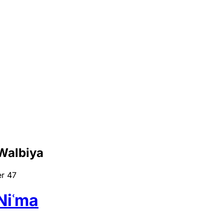
Walbiya
er
47
Niʿma