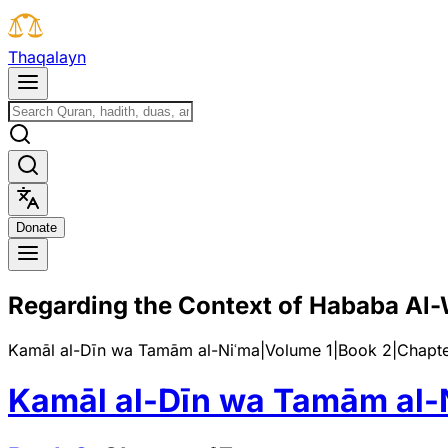
T
h
a
q
a
l
a
y
n
D
o
n
a
t
e
Regarding the Context of Hababa Al-
Kamāl al-Dīn wa Tamām al-Niʿma
|
Volume 1
|
Book
2
|
Chapt
Kamāl al-Dīn wa Tamām al-