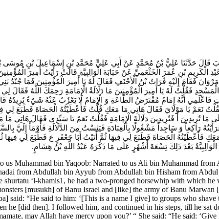
قُوبَ قَالَ حَدَّثَنَا عَلِيُّ بْنُ مُحَمَّدٍ عَنْ أَبِي عَلِيٍّ مُحَمَّدِ بْنِ إِسْمَاعِيلَ بْنِ مُوسَى بْ
ْدِ الْكَرِيمِ بْنِ عُمَرَ الْخَثْعَمِيِّ عَنْ حَبَابَةَ الْوَالِبِيَّةِ قَالَتْ‌ رَأَيْتُ أَمِيرَ الْمُؤْم
رْوَانَ فَقَامَ إِلَيْهِ فُرَاتُ بْنُ الْأَحْنَفِ فَقَالَ لَهُ يَا أَمِيرَ الْمُؤْمِنِينَ فَمَا جُنْدُ بَن
 الْمَسْجِدِ فَقُلْتُ لَهُ يَا أَمِيرَ الْمُؤْمِنِينَ مَا دَلَالَةُ الْإِمَامَةِ رَحِمَكَ اللَّهُ فَقَالَ لِي 
 رَأَيْتِ فَاعْلَمِي أَنَّهُ إِمَامٌ مُفْتَرَضُ الطَّاعَةِ وَ الْإِمَامُ لَا يَعْزُبُ عَنْهُ شَيْ‌ءٌ يُرِي
 فَقُلْتُ نَعَمْ يَا مَوْلَايَ فَقَالَ هَاتِي مَا مَعَكِ قُلْتُ فَأَعْطَيْتُهُ الْحَصَاةَ فَطَبَعَ لِي فِ
ا تُرِيدِينَ أَ فَتُرِيدِينَ دَلَالَةَ الْإِمَامَةِ فَقُلْتُ نَعَمْ يَا سَيِّدِي فَقَالَ هَاتِي مَا مَعَ
ةً فَرَأَيْتُهُ رَاكِعاً وَ سَاجِداً مَشْغُولًا بِالْعِبَادَةِ فَيَئِسْتُ مِنَ الدَّلَالَةِ فَأَوْمَأَ إِلَيَّ ب
كِ فَأَعْطَيْتُهُ الْحَصَاةَ فَطَبَعَ لِي فِيهَا ثُمَّ أَتَيْتُ أَبَا جَعْفَرٍ ع فَطَبَعَ لِي فِيهَا ثُمَّ
وَالِبِيَّةُ بَعْدَ ذَلِكَ تِسْعَةَ أَشْهُرٍ عَلَى مَا ذَكَرَهُ عَبْدُ اللَّهِ بْنُ هِشَامٍ
ated to us Muhammad bin Yaqoob: Narrated to us Ali bin Muhammad fro
adai from Abdullah bin Ayyub from Abdullah bin Hisham from Abdul 
hurtatu ‘l-khamis1, he had a two-pronged horsewhip with which he was 
e monsters [musukh] of Banu Israel and [like] the army of Banu Marwan 
 said: “He said to him: ‘[This is a name I give] to groups who shave 
he [did then]. I followed him, and continued in his steps, till he sat 
mamate, may Allah have mercy upon you?’ “ She said: “He said: ‘Give me 