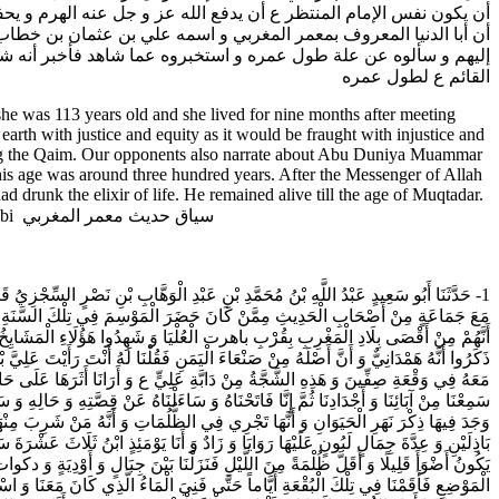
أن يكون نفس الإمام المنتظر ع أن يدفع الله عز و جل عنه الهرم و يحف
أن أبا الدنيا المعروف بمعمر المغربي و اسمه علي بن عثمان‌ بن خطاب
إليهم و سألوه عن علة طول عمره و استخبروه عما شاهد فأخبر أنه شرب 
القائم ع لطول عمره‌
she was 113 years old and she lived for nine months after meeting
earth with justice and equity as it would be fraught with injustice and
rding the Qaim. Our opponents also narrate about Abu Duniya Muammar
is age was around three hundred years. After the Messenger of Allah
d drunk the elixir of life. He remained alive till the age of Muqtadar.
Our opponents do not even accept his death. Then why do they deny the long lifespan of the Qaim? [chapter=Report of Muammar al-Maghribi سياق حديث معمر المغربي
حَدَّثَنَا أَبُو سَعِيدٍ عَبْدُ اللَّهِ بْنُ مُحَمَّدِ بْنِ عَبْدِ الْوَهَّابِ بْنِ نَصْرٍ السِّجْزِيُ‌ قَالَ
مَعَ جَمَاعَةٍ مِنْ أَصْحَابِ الْحَدِيثِ مِمَّنْ كَانَ حَضَرَ الْمَوْسِمَ فِي تِلْكَ السَّنَةِ وَ هِيَ سَنَ
أَنَّهُمْ مِنْ أَقْصَى بِلَادِ الْمَغْرِبِ بِقُرْبِ باهرت الْعُلْيَا وَ شَهِدُوا هَؤُلَاءِ الْمَشَايِخُ أَنَّ
ذَكَرُوا أَنَّهُ هَمْدَانِيٌّ وَ أَنَّ أَصْلَهُ مِنْ صَنْعَاءَ الْيَمَنِ‌ فَقُلْنَا لَهُ أَنْتَ رَأَيْتَ عَلِيّ
مَعَهُ فِي وَقْعَةِ صِفِّينَ وَ هَذِهِ الشَّجَّةُ مِنْ دَابَّةِ عَلِيٍّ ع وَ أَرَانَا أَثَرَهَا عَلَى حَاجِ
سَمِعْنَا مِنْ آبَائِنَا وَ أَجْدَادِنَا ثُمَّ إِنَّا فَاتَحْنَاهُ وَ سَاءَلْنَاهُ عَنْ قِصَّتِهِ وَ حَالِهِ 
وَجَدَ فِيهَا ذِكْرَ نَهَرِ الْحَيَوَانِ وَ أَنَّهَا تَجْرِي فِي الظُّلُمَاتِ وَ أَنَّهُ مَنْ شَرِبَ مِ
بَاذِلَيْنِ وَ عِدَّةَ جِمَالٍ لَبُونٍ عَلَيْهَا رَوَايَا وَ زَادٌ وَ أَنَا يَوْمَئِذٍ ابْنُ ثَلَاثَ عَشْرَةَ سَنَ
يَكُونُ أَضْوَأَ قَلِيلًا وَ أَقَلَّ ظُلْمَةً مِنَ اللَّيْلِ فَنَزَلْنَا بَيْنَ جِبَالٍ وَ أَوْدِيَةٍ وَ 
الْمَوْضِعِ فَأَقَمْنَا فِي تِلْكَ الْبُقْعَةِ أَيَّاماً حَتَّى فَنِيَ الْمَاءُ الَّذِي كَانَ مَعَنَا وَ اسْتَ