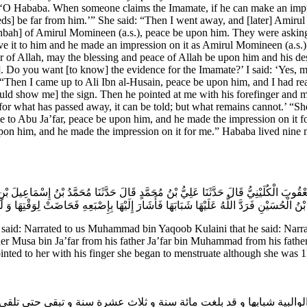
e: ‘O Hababa. When someone claims the Imamate, if he can make an impr
eds] be far from him.’” She said: “Then I went away, and [later] Amiru
ahbah] of Amirul Momineen (a.s.), peace be upon him. They were asking
ve it to him and he made an impression on it as Amirul Momineen (a.s.)
of Allah, may the blessing and peace of Allah be upon him and his d
 Do you want [to know] the evidence for the Imamate?’ I said: ‘Yes, m
“Then I came up to Ali Ibn al-Husain, peace be upon him, and I had rea
uld show me] the sign. Then he pointed at me with his forefinger and 
r what has passed away, it can be told; but what remains cannot.’ “Sh
ame to Abu Ja’far, peace be upon him, and he made the impression on i
upon him, and he made the impression on it for me.” Hababa lived nine
َعْقُوبَ الْكُلَيْنِيُّ قَالَ حَدَّثَنَا عَلِيُّ بْنُ مُحَمَّدٍ قَالَ حَدَّثَنَا مُحَمَّدُ بْنُ إِسْمَاعِيل
يُّ بْنُ الْحُسَيْنِ فَرَدَّ اللَّهُ عَلَيْهَا شَبَابَهَا فَأَشَارَ إِلَيْهَا بِإِصْبَعِهِ فَحَاضَتْ لِوَقْتِهَا و
 said: Narrated to us Muhammad bin Yaqoob Kulaini that he said: Nar
ather Musa bin Ja’far from his father Ja’far bin Muhammad from his fat
ted to her with his finger she began to menstruate although she was 113
الوالبية شبابها و قد بلغت مائة سنة و ثلاث عشرة سنة و تبقى حتى تلق