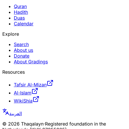
Quran
Hadith
Duas
Calendar
Explore
Search
About us
Donate
About Gradings
Resources
Tafsir Al-Mizan
Al-Islam
WikiShia
العربية
©
2026
Thaqalayn
·
Registered foundation in the