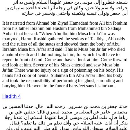
شيعته فنظروا إلى موسى بن جعفر عليهما السلام وليس به أثر
جراحة ولا سم ولا خنق، وكان في رجله أثر الحناء فأخذه سليمان بن
أبي جعفر وتولى غسله وتكفينه واحتفى وتحسر في جنازته
It is narrated from Ahmad bin Ziyad Hamadani from Ali bin Ibrahim
from his father Ibrahim bin Hashim from Muhammad bin Sadaqa
Anbari that he said: “When Abu Ibrahim Musa bin Ja’far was
martyred, Harun Rashid gathered the seniors of Taalbiya, Abbasids
and the rulers of all the states and showed them the body of Abu
Ibrahim Musa bin Ja’far and said: This is Musa bin Ja’far who died
a natural death and I did nothing to him, for which I will have to
repent in front of God. Come and have a look at him. Come forward
and look at him. Seventy of his Shias entered and saw Musa bin
Ja’far. There was no injury or a sign of poisoning on his body. His
hands had color of henna. Sulaiman bin Abu Ja’far lifted his body
and took the responsibility of performing his ghusl, shrouding and
burying him. He went to the funeral bare-feet sans his turban.
Hadith 4
حدثنا جعفر بن محمد بن مسرور - رحمه الله - قال: حدثنا الحسين بن
محمد بن عامر عن المعلى بن محمد البصري قال: حدثني علي بن
رباط قال: قلت لعلي بن موسى الرضا عليهما السلام: إن عندنا رجلا
يذكر أن أباك عليه السلام حي وأنك تعلم من ذلك ما تعلم؟ فقال
عليه السلام: سبحان الله مات رسول الله صلى الله عليه وآله، ولم