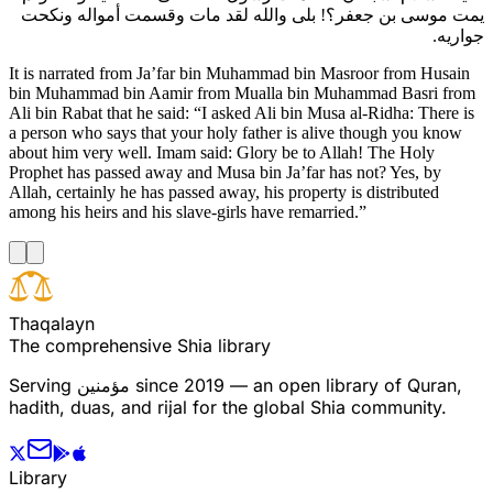
يمت موسى بن جعفر؟! بلى والله لقد مات وقسمت أمواله ونكحت
جواريه.
It is narrated from Ja’far bin Muhammad bin Masroor from Husain
bin Muhammad bin Aamir from Mualla bin Muhammad Basri from
Ali bin Rabat that he said: “I asked Ali bin Musa al-Ridha: There is
a person who says that your holy father is alive though you know
about him very well. Imam said: Glory be to Allah! The Holy
Prophet has passed away and Musa bin Ja’far has not? Yes, by
Allah, certainly he has passed away, his property is distributed
among his heirs and his slave-girls have remarried.”
T
h
a
q
a
l
a
y
n
The comprehensive Shia library
Serving
مؤمنین
since 2019 — an open library of Quran,
hadith, duas, and rijal for the global Shia community.
Library