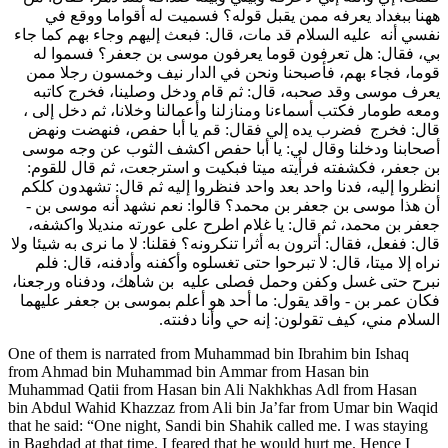
ههنا ببغداد يعرفه ممن يقبل قوله؟ فسميت له أقواما ووقع في
نفسي أنه عليه السلام قد مات، قال: فبعث إليهم وجاء بهم كما جاء
بي، فقال: هل تعرفون قوما يعرفون موسى بن جعفر؟ فسموا له
قوما، فجاء بهم، فأصبحنا ونحن في الدار نيف وخمسون رجلا ممن
يعرف موسى وقد صحبه، قال: ثم قام ودخل وصلينا، فخرج كاتبه
ومعه طومار فكتب أسماءنا ومنازلنا وأعمالنا وخلانا، ثم دخل إلى ،
قال: فخرج فضرب يده إلي فقال: قم يا أبا حفص، فنهضت ونهض
أصحابنا ودخلنا وقال لي: يا أبا حفص اكشف الثوب عن وجه موسى
بن جعفر، فكشفته فرأيته ميتا فبكيت و استرجعت، ثم قال للقوم:
انظروا إليه، فدنا واحد بعد واحد فنظروا إليه ثم قال: تشهدون كلكم
أن هذا موسى بن جعفر بن محمد؟ قالوا: نعم نشهد أنه موسى بن -
جعفر بن محمد، ثم قال: يا غلام اطرح على عورته منديلا واكشفه،
قال: ففعل، فقال: أترون به أثرا تنكرونه؟ فقلنا: لا ما نرى به شيئا ولا
نراه إلا ميتا، قال: لا تبرحوا حتى تغسلوه وأكفنه وأدفنه، قال: فلم
نبرح حتى غسل وكفن وحمل فصلى عليه بن شاهك، ودفناه ورجعنا،
فكان عمر بن - واقد يقول: ما أحد هو أعلم بموسى بن جعفر عليهما
السلام مني، كيف تقولون: إنه حي وأنا دفنته.
One of them is narrated from Muhammad bin Ibrahim bin Ishaq
from Ahmad bin Muhammad bin Ammar from Hasan bin
Muhammad Qatii from Hasan bin Ali Nakhkhas Adl from Hasan
bin Abdul Wahid Khazzaz from Ali bin Ja’far from Umar bin Waqid
that he said: “One night, Sandi bin Shahik called me. I was staying
in Baghdad at that time. I feared that he would hurt me. Hence I