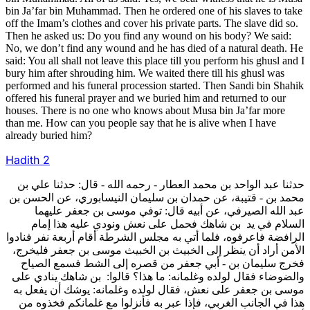
bin Ja’far bin Muhammad. Then he ordered one of his slaves to take
off the Imam’s clothes and cover his private parts. The slave did so.
Then he asked us: Do you find any wound on his body? We said:
No, we don’t find any wound and he has died of a natural death. He
said: You all shall not leave this place till you perform his ghusl and I
bury him after shrouding him. We waited there till his ghusl was
performed and his funeral procession started. Then Sandi bin Shahik
offered his funeral prayer and we buried him and returned to our
houses. There is no one who knows about Musa bin Ja’far more
than me. How can you people say that he is alive when I have
already buried him?
Hadith 2
حدثنا عبد الواحد بن محمد العطار - رحمه الله - قال: حدثنا علي بن
محمد بن - قتيبة، عن حمدان بن سليمان النيسابوري، عن الحسن بن
عبد الله الصيرفي، عن أبيه قال: توفي موسى بن جعفر عليهما
السلام في يد بن شاهك فحمل على نعش ونودي عليه هذا إمام
الرافضة فاعرفوه، فلما أتي به مجلس الشرطة أقام أربعة نفر فنادوا
الأمن أراد أن ينظر إلى الخبيث بن الخبيث موسى بن جعفر فليخرج،
فخرج سليمان بن - أبي جعفر من قصره إلى الشط فسمع الصياح
والضوضاء فقال لولده وغلمانه: ما هذا؟ قالوا: بن شاهك ينادي على
موسى بن جعفر على نعش، فقال لولده وغلمانه: يوشك أن يفعل به
هذا في الجانب الغربي، فإذا عبر به فأنزلوا مع غلمانكم فخذوه من