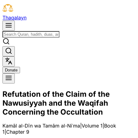
T
h
a
q
a
l
a
y
n
D
o
n
a
t
e
Refutation of the Claim of the
Nawusiyyah and the Waqifah
Concerning the Occultation
Kamāl al-Dīn wa Tamām al-Niʿma
|
Volume 1
|
Book
1
|
Chapter
9