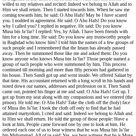
willed to my relatives and recited: Indeed we belong to Allah and to
Him we shall return. Then I started towards him. When he saw me
coming towards him, he said: O Abu Hafs! May be I have scared
you. I nodded in agreement. He said: O Abu Hafs! Do you know
why I called you? I replied in negative. He said: Do you know
Musa bin Ja’far? I replied: Yes, by Allah. I have been friends with
him for a long time. He said: Do you know any trustworthy people
in Baghdad who know him? I told him the names of a few groups of
such people and I remembered that the Imam has already passed
away. Then he summoned those like me and asked them: Do you
know anyone who knows Musa bin Ja’far? Those people named a
group of such people who were summoned by him. This process
continued till morning and more than fifty persons had gathered in
his house. Then Sandi got up and went inside. We offered Salaat by
that time. His accountant returned with a long scroll in his hands and
noted down our names, addresses and profession on it. Then Sandi
came out, pointed his finger at me and said: O Aba Hafs! Get up. I
got up from my seat along with my companions and we entered (the
prison). He told me: O Aba Hafs! Take the cloth off the (holy) face
of Musa ibn Ja’far. I took the cloth off only to find that he had
attained martyrdom. I cried and said: Indeed we belong to Allah and
to Him we shall return. He told the group of those people: Have a
look at him. People came forward one by one to look at him. He
ordered each one of us to bear witness that he was Musa bin Ja’far
bin Muhammad. All of us said: Yes, we bear witness that he is Musa