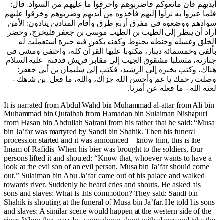
أيديهم فان مانعوكم فاضربوهم واخرقوا ما عليهم من السواد، قال:
فلما عبروا به نزلوا إليهم فأخذوه من أيديهم وضربوهم وخرقوا عليهم
سوادهم ووضعوه في مفرق أربع طرق وأقام المنادين ينادون: الأمن
أراد أن ينظر إلى الطيب بن الطيب موسى بن جعفر فليخرج، وحضر
الخلق وغسله وحنطه بحنوط وكفنه بكفن فيه حبرة استعملت له
بألفي وخمسمائة دينار، مكتوبا عليها القرآن كله، واحتفى ومشى في
جنازته، متسلبا مشقوق الجيب إلى مقابر قريش فدفنه عليه السلام
هناك، وكتب بخبره إلى الرشيد، فكتب إلى سليمان بن أبي جعفر:
وصلت رحمك يا عم وأحسن الله جزاك، والله، ما فعل بن شاهك -
لعنه الله - ما فعله عن أمرنا.
It is narrated from Abdul Wahd bin Muhammad al-attar from Ali bin
Muhammad bin Qutaibah from Hamadan bin Sulaiman Nishapuri
from Hasan bin Abdullah Sairani from his father that he said: “Musa
bin Ja’far was martyred by Sandi bin Shahik. Then his funeral
procession started and it was announced – know him, this is the
Imam of Rafidis. When his bier was brought to the soldiers, four
persons lifted it and shouted: “Know that, whoever wants to have a
look at the evil son of an evil person, Musa bin Ja’far should come
out.” Sulaiman bin Abu Ja’far came out of his palace and walked
towards river. Suddenly he heard cries and shouts. He asked his
sons and slaves: What is this commotion? They said: Sandi bin
Shahik is shouting at the funeral of Musa bin Ja’far. He told his sons
and slaves: A similar scene would happen at the western side of the
river. When they pass by, come down along with slaves and take the