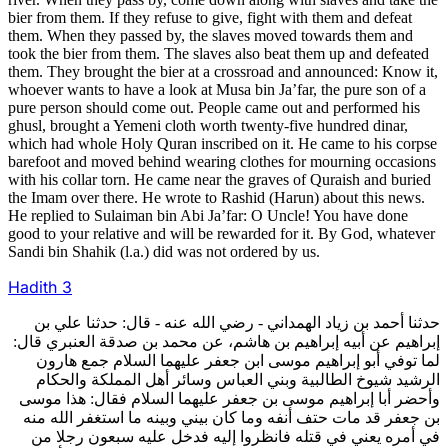
bier from them. If they refuse to give, fight with them and defeat
them. When they passed by, the slaves moved towards them and
took the bier from them. The slaves also beat them up and defeated
them. They brought the bier at a crossroad and announced: Know it,
whoever wants to have a look at Musa bin Ja’far, the pure son of a
pure person should come out. People came out and performed his
ghusl, brought a Yemeni cloth worth twenty-five hundred dinar,
which had whole Holy Quran inscribed on it. He came to his corpse
barefoot and moved behind wearing clothes for mourning occasions
with his collar torn. He came near the graves of Quraish and buried
the Imam over there. He wrote to Rashid (Harun) about this news.
He replied to Sulaiman bin Abi Ja’far: O Uncle! You have done
good to your relative and will be rewarded for it. By God, whatever
Sandi bin Shahik (l.a.) did was not ordered by us.
Hadith 3
حدثنا أحمد بن زياد الهمداني - رضي الله عنه - قال: حدثنا علي بن
إبراهيم عن أبيه إبراهيم بن هاشم، عن محمد بن صدقة العنبري قال:
لما توفي أبو إبراهيم موسى ابن جعفر عليهما السلام جمع هارون
الرشيد شيوخ الطالبية وبني العباس وسائر أهل المملكة والحكام
وأحضر أبا إبراهيم موسى بن جعفر عليهما السلام فقال: هذا موسى
بن جعفر قد مات حتف أنفه وما كان بيني وبينه ما استغفر الله منه
في أمره يعني في قتله فانظروا إليه فدخل عليه سبعون رجلا من