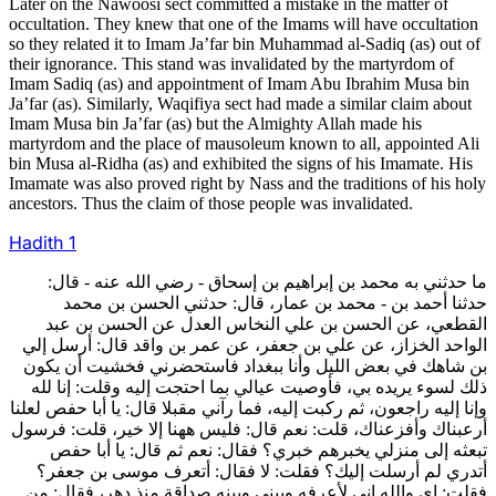
Later on the Nawoosi sect committed a mistake in the matter of
occultation. They knew that one of the Imams will have occultation
so they related it to Imam Ja’far bin Muhammad al-Sadiq (as) out of
their ignorance. This stand was invalidated by the martyrdom of
Imam Sadiq (as) and appointment of Imam Abu Ibrahim Musa bin
Ja’far (as). Similarly, Waqifiya sect had made a similar claim about
Imam Musa bin Ja’far (as) but the Almighty Allah made his
martyrdom and the place of mausoleum known to all, appointed Ali
bin Musa al-Ridha (as) and exhibited the signs of his Imamate. His
Imamate was also proved right by Nass and the traditions of his holy
ancestors. Thus the claim of those people was invalidated.
Hadith 1
ما حدثني به محمد بن إبراهيم بن إسحاق - رضي الله عنه - قال:
حدثنا أحمد بن - محمد بن عمار، قال: حدثني الحسن بن محمد
القطعي، عن الحسن بن علي النخاس العدل عن الحسن بن عبد
الواحد الخزاز، عن علي بن جعفر، عن عمر بن واقد قال: أرسل إلي
بن شاهك في بعض الليل وأنا ببغداد فاستحضرني فخشيت أن يكون
ذلك لسوء يريده بي، فأوصيت عيالي بما احتجت إليه وقلت: إنا لله
وإنا إليه راجعون، ثم ركبت إليه، فما رآني مقبلا قال: يا أبا حفص لعلنا
أرعبناك وأفزعناك، قلت: نعم قال: فليس ههنا إلا خير، قلت: فرسول
تبعثه إلى منزلي يخبرهم خبري؟ فقال: نعم ثم قال: يا أبا حفص
أتدري لم أرسلت إليك؟ فقلت: لا فقال: أتعرف موسى بن جعفر؟
فقلت: إي والله إني لأعرفه وبيني وبينه صداقة منذ دهر، فقال: من