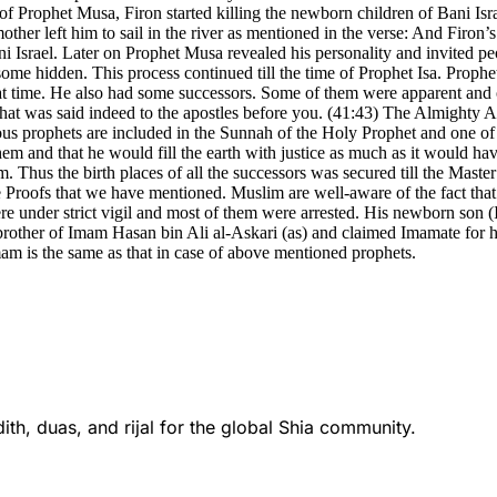
 of Prophet Musa, Firon started killing the newborn children of Bani Is
other left him to sail in the river as mentioned in the verse: And Fir
Bani Israel. Later on Prophet Musa revealed his personality and invited
hidden. This process continued till the time of Prophet Isa. Prophet Is
at time. He also had some successors. Some of them were apparent and o
what was said indeed to the apostles before you. (41:43) The Almighty Al
us prophets are included in the Sunnah of the Holy Prophet and one of
 and that he would fill the earth with justice as much as it would have 
Thus the birth places of all the successors was secured till the Master 
Proofs that we have mentioned. Muslim are well-aware of the fact that 
were under strict vigil and most of them were arrested. His newborn so
brother of Imam Hasan bin Ali al-Askari (as) and claimed Imamate for 
am is the same as that in case of above mentioned prophets.
th, duas, and rijal for the global Shia community.