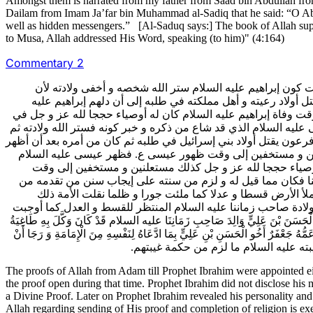
Amongst them is narrated from my father from Saad bin Abdullah f
Dailam from Imam Ja’far bin Muhammad al-Sadiq that he said: “O Ab
well as hidden messengers.” [Al-Saduq says:] The book of Allah supp
to Musa, Allah addressed His Word, speaking (to him)" (4:164)
Commentary 2
 كون إبراهيم عليه السلام ستر الله شخصه و أخفى ولادته لأن
 أولاد رعيته و أهل مملكته في طلبه إلى أن دلهم إبراهيم عليه
وقت وفاة إبراهيم عليه السلام كان له أوصياء حججا لله عز و جل في
ه السلام الذي قد شاع من ذكره و خبر كونه فستر الله ولادته ثم
ه و فرعون يقتل أولاد بني إسرائيل في طلبه ثم كان من أمره بعد أن أظهر
علنين و مستخفين إلى وقت ظهور عيسى ع. فظهر عيسى عليه السلام
 أوصياء حججا لله عز و جل كذلك مستعلنين و مستخفين إلى وقت
َكَ مِنْ رُسُلِنا فكان مما قيل له و لزم من سنته على إيجاب سنن من تقدمه من
ملأ الأرض قسطا و عدلا كما ملئت جورا و ظلما نقلت الأمة ذلك
ادة صاحب زماننا عليه السلام المنتظر للقسط و العدل كما أوجبت
نَ بْنَ عَلِيٍّ وَالِدَ صَاحِبِ زَمَانِنَا عليه السلام قَدْ كَانَ وَكَّلَ بِهِ طَاغِيَةُ
مُّهُ جَعْفَرٌ أَخُو الْحَسَنِ بْنِ عَلِيٍّ بِمَا ادَّعَاهُ لِنَفْسِهِ مِنَ الْإِمَامَةِ وَ رَجَا أَنْ
مة غيبته عليه السلام ما لزم من حكمة غيبتهم
The proofs of Allah from Adam till Prophet Ibrahim were appointed ei
the proof open during that time. Prophet Ibrahim did not disclose his 
a Divine Proof. Later on Prophet Ibrahim revealed his personality and
Allah regarding sending of His proof and completion of religion is 