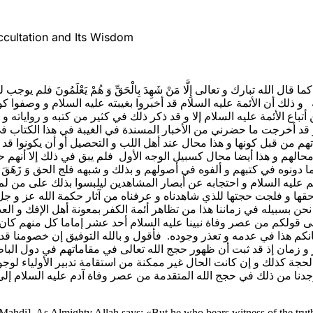
ccultation and Its Wisdom
الله تبارك و تعالى‌ إِلَّا مَنْ شَهِدَ بِالْحَقِّ وَ هُمْ يَعْلَمُونَ‌ فل
 و ذلك أن الأئمة عليه السلام قد أخبروا بغيبته عليه السلام و وصفو
ن أتباع الأئمة عليه السلام إلا و قد ذكر ذلك في كثير من كتبه و رواي
قد أخرجت ما حضرني من الأخبار المسندة في الغيبة في هذا الكتاب في مو
تهم من قبل كونها و هذا محال عند أهل اللب و التحصيل أو أن يكونوا قد
 محالهم و هذا أيضا محال كسبيل الوجه الأول فلم يبق في ذلك إلا أنه
 في كتبهم و ألفوه في أصولهم و بذلك و شبهه فلج الحق‌ وَ زَهَقَ الْباطِلُ
م عليه السلام و احتجابه عن أبصار المشاهدين ليلبسوا بذلك على من لم 
قها و فلجت حجتها للذي شاهدناه و عرفناه من آثار حكمة الله عز و جل
حن بسبيله في زماننا هذا من تظاهر أئمة الكفر بمعونة أهل الإفك و الع
لى قولكم من عصر وفاة نبينا عليه السلام أحد عشر إماما كل منهم كا
هذا في عدمه و تعذر وجوده. فأقول و بالله التوفيق إن خصومنا قد جهل
زمان إذ قد ثبت أن ظهور حجج الله تعالى في مقاماتهم في دول الباطل
لحجة كذلك و إن كانت الحال غير ممكنة من استقامة تدبير الأولياء لوجو
 وجدنا من ذلك في حجج الله المتقدمة من عصر وفاة آدم عليه السلام إ
he Mahdi]. As Almighty Allah says: «But he who bears witness of the tru