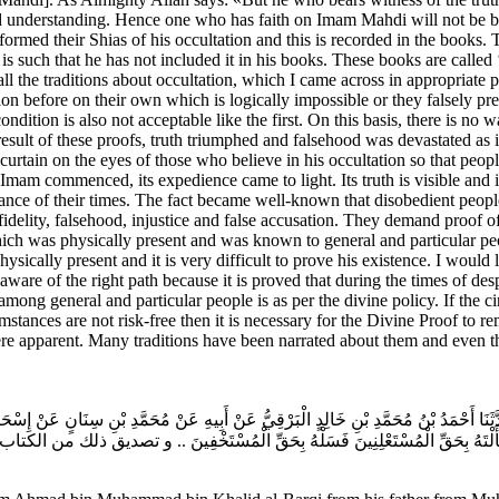
understanding. Hence one who has faith on Imam Mahdi will not be bene
rmed their Shias of his occultation and this is recorded in the books.
is such that he has not included it in his books. These books are call
 the traditions about occultation, which I came across in appropriate pl
n before on their own which is logically impossible or they falsely predi
ndition is also not acceptable like the first. On this basis, there is no w
result of these proofs, truth triumphed and falsehood was devastated as
rtain on the eyes of those who believe in his occultation so that people
 Imam commenced, its expedience came to light. Its truth is visible an
nce of their times. The fact became well-known that disobedient people 
idelity, falsehood, injustice and false accusation. They demand proof
ch was physically present and was known to general and particular peopl
ysically present and it is very difficult to prove his existence. I would
re of the right path because it is proved that during the times of despo
mong general and particular people is as per the divine policy. If the ci
stances are not risk-free then it is necessary for the Divine Proof to 
ere apparent. Many traditions have been narrated about them and even
حَدَّثَنَا أَحْمَدُ بْنُ مُحَمَّدِ بْنِ خَالِدٍ الْبَرْقِيُّ عَنْ أَبِيهِ عَنْ مُحَمَّدِ بْنِ سِنَانٍ عَنْ إِ
فَإِذَا سَأَلْتَهُ بِحَقِّ الْمُسْتَعْلِنِينَ فَسَلْهُ بِحَقِّ الْمُسْتَخْفِينَ .. و تصديق ذلك من ال