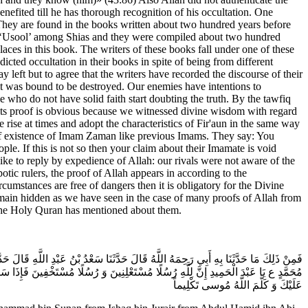
fited till he has thorough recognition of his occultation. One
 They are found in the books written about two hundred years before
ed ‘Usool’ among Shias and they were compiled about two hundred
aces in this book. The writers of these books fall under one of these
cted occultation in their books in spite of being from different
ay left but to agree that the writers have recorded the discourse of their
 it was bound to be destroyed. Our enemies have intentions to
 who do not have solid faith start doubting the truth. By the tawfiq
d its proof is obvious because we witnessed divine wisdom with regard
rise at times and adopt the characteristics of Fir'aun in the same way
 of existence of Imam Zaman like previous Imams. They say: You
e. If this is not so then your claim about their Imamate is void
 like to reply by expedience of Allah: our rivals were not aware of the
tic rulers, the proof of Allah appears in according to the
rcumstances are free of dangers then it is obligatory for the Divine
remain hidden as we have seen in the case of many proofs of Allah from
 the Holy Quran has mentioned about them.
فَمِنْ ذَلِكَ مَا حَدَّثَنَا بِهِ أَبِي رَحِمَهُ اللَّهُ قَالَ حَدَّثَنَا سَعْدُ بْنُ عَبْدِ اللَّهِ قَالَ 
مُحَمَّدٍ ع‌ يَا عَبْدَ الْحَمِيدِ إِنَّ لِلَّهِ رُسُلًا مُسْتَعْلِنِينَ وَ رُسُلًا مُسْتَخْفِينَ 
عَلَيْكَ وَ كَلَّمَ اللَّهُ مُوسى‌ تَكْلِيماً