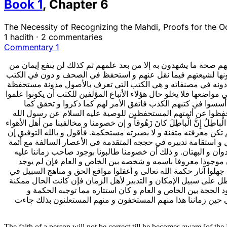
Book
1
,
Chapter
6
The Necessity of Recognizing the Mahdi, Proofs for the O
1 hadith
·
2 commentaries
Commentary 1
م يوجب لهم صحة ما يشهدون به إلا من بعد علمهم ثم كذلك لن ينفع إيمان من
ا كونها لشيعتهم فيما نقل عنهم و استحفظ في الصحف و دون في الكتب
اته و دونه في مصنفاته و هي الكتب التي تعرف بالأصول مدونة مستحفظة
اضعها فلا يخلو حال هؤلاء الأتباع المؤلفين للكتب أن يكونوا علموا
 أسسوا في كتبهم الكذب فاتفق الأمر لهم كما ذكروا و تحقق كما
م حفظوا عن أئمتهم المستحفظين للوصية عليه السلام عن رسول الله
 إِنَّ الْباطِلَ كانَ زَهُوقاً و إن خصومنا و مخالفينا من أهل الأهواء
تكن معرفته متقنة و لا بصيرته مستحكمة. فأقول و بالله التوفيق إن
 و استقامة تدبيره في حججه المتقدمة في الأعصار السالفة مع أئمة
دوان و البهتان. و ذلك أن خصومنا طالبونا بوجود صاحب زماننا عليه
ن موجودا معروفا باسمه و شخصه بين الخاص و العام فإن لم يوجد
وا آثار حكمة الله تعالى و أغفلوا مواقع الحق و مناهج السبيل في
 على سبيل الإمكان و التدبير لأهل الزمان فإن كانت الحال ممكنة
د الحجة بين الخاص و العام و كان استتاره مما توجبه الحكمة و
لى حين زماننا هذا منهم المستخفون و منهم المستعلنون بذلك جاءت
The faith of a person will not be correct till he becomes aware [of t