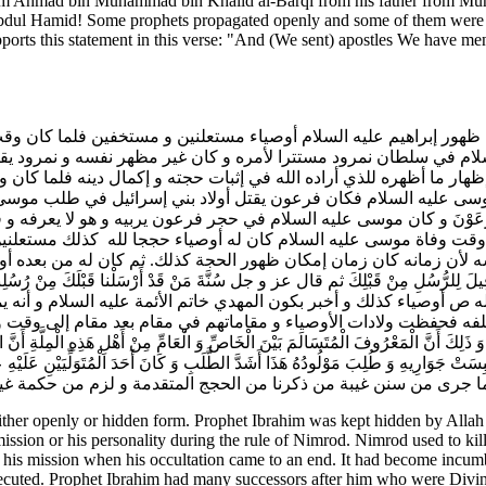
rom Ahmad bin Muhammad bin Khalid al-Barqi from his father from Mu
dul Hamid! Some prophets propagated openly and some of them were hi
orts this statement in this verse: "And (We sent) apostles We have me
ظهور إبراهيم عليه السلام أوصياء مستعلنين و مستخفين فلما كان وقت
لام في سلطان نمرود مستترا لأمره و كان غير مظهر نفسه و نمرود يقتل
هار ما أظهره للذي أراده الله في إثبات حجته و إكمال دينه فلما كان 
 عليه السلام فكان فرعون يقتل أولاد بني إسرائيل في طلب موسى علي
ُ فِرْعَوْنَ‌ و كان موسى عليه السلام في حجر فرعون يربيه و هو لا يعرف
كان وقت‌ وفاة موسى عليه السلام كان له أوصياء حججا لله كذلك مست
سه لأن زمانه كان زمان إمكان ظهور الحجة كذلك. ثم كان له من بعده
لَ لِلرُّسُلِ مِنْ قَبْلِكَ‌ ثم قال عز و جل‌ سُنَّةَ مَنْ قَدْ أَرْسَلْنا قَبْل
 ص أوصياء كذلك و أخبر بكون المهدي خاتم الأئمة عليه السلام و أنه ي
ه فحفظت ولادات الأوصياء و مقاماتهم في مقام بعد مقام إلى وقت ول
وفَ الْمُتَسَالَمَ بَيْنَ الْخَاصِّ وَ الْعَامِّ مِنْ أَهْلِ هَذِهِ الْمِلَّةِ أَنَّ الْحَسَ
َتْ جَوَارِيهِ وَ طُلِبَ مَوْلُودُهُ هَذَا أَشَدَّ الطَّلَبِ وَ كَانَ أَحَدَ الْمُتَوَلِّيَيْنِ عَلَيْهِ عَ
السنة في غيبته بما جرى من سنن غيبة من ذكرنا من الحجج المتقدمة و لزم من حك
ther openly or hidden form. Prophet Ibrahim was kept hidden by Allah 
mission or his personality during the rule of Nimrod. Nimrod used to ki
 his mission when his occultation came to an end. It had become incumben
executed. Prophet Ibrahim had many successors after him who were Divi