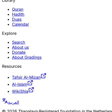
Library
Quran
Hadith
Duas
Calendar
Explore
Search
About us
Donate
About Gradings
Resources
Tafsir Al-Mizan
Al-Islam
WikiShia
العربية
©
2026
Thaqalayn
·
Registered foundation in the Netherl