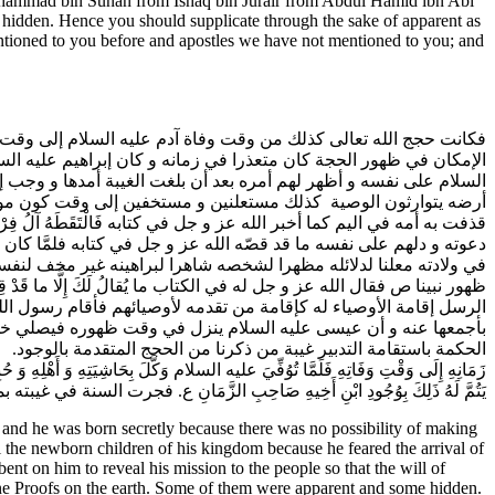
hammad bin Sunan from Ishaq bin Jurair from Abdul Hamid ibn Abi
dden. Hence you should supplicate through the sake of apparent as
ntioned to you before and apostles we have not mentioned to you; and
فكانت حجج الله تعالى كذلك من وقت وفاة آدم عليه السلام إلى وقت 
الإمكان في ظهور الحجة كان متعذرا في زمانه و كان إبراهيم عليه الس
السلام على نفسه و أظهر لهم أمره بعد أن بلغت الغيبة أمدها و وجب إظ
أرضه يتوارثون الوصية كذلك مستعلنين و مستخفين إلى وقت كون موسى
قذفت به أمه في اليم كما أخبر الله عز و جل في كتابه‌ فَالْتَقَطَهُ آل
دعوته و دلهم على نفسه ما قد قصّه الله عز و جل في كتابه فلمَّا 
في ولادته معلنا لدلائله مظهرا لشخصه شاهرا لبراهينه غير مخف لنف
ظهور نبينا ص فقال الله عز و جل له في الكتاب‌ ما يُقالُ لَكَ إِلَّا ما قَدْ قِي
الرسل إقامة الأوصياء له كإقامة من تقدمه لأوصيائهم فأقام رسول الله
بأجمعها عنه و أن عيسى عليه السلام ينزل في وقت ظهوره فيصلي خلف
الحكمة باستقامة التدبير غيبة من ذكرنا من الحجج المتقدمة بالوجود. وَ ذَلِكَ أَنَّ الْمَعْرُ
زَمَانِهِ إِلَى وَقْتِ وَفَاتِهِ فَلَمَّا تُوُفِّيَ عليه السلام وَكَّلَ بِحَاشِيَتِهِ وَ أَهْلِهِ وَ حُبِس
يَتُمَّ لَهُ ذَلِكَ بِوُجُودِ ابْنِ أَخِيهِ صَاحِبِ الزَّمَانِ ع. فجرت .
and he was born secretly because there was no possibility of making
ll the newborn children of his kingdom because he feared the arrival of
t on him to reveal his mission to the people so that the will of
ne Proofs on the earth. Some of them were apparent and some hidden.