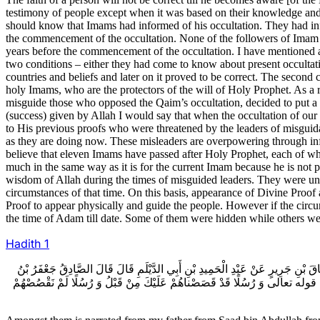
testimony of people except when it was based on their knowledge and 
should know that Imams had informed of his occultation. They had info
the commencement of the occultation. None of the followers of Imam 
years before the commencement of the occultation. I have mentioned all
two conditions – either they had come to know about present occultatio
countries and beliefs and later on it proved to be correct. The second co
holy Imams, who are the protectors of the will of Holy Prophet. As a 
misguide those who opposed the Qaim’s occultation, decided to put a cu
(success) given by Allah I would say that when the occultation of our
to His previous proofs who were threatened by the leaders of misguida
as they are doing now. These misleaders are overpowering through inf
believe that eleven Imams have passed after Holy Prophet, each of whi
much in the same way as it is for the current Imam because he is not ph
wisdom of Allah during the times of misguided leaders. They were unawa
circumstances of that time. On this basis, appearance of Divine Proof a
Proof to appear physically and guide the people. However if the circum
the time of Adam till date. Some of them were hidden while others w
Hadith 1
سْحَاقَ بْنِ جَرِيرٍ عَنْ عَبْدِ الْحَمِيدِ بْنِ أَبِي الدَّيْلَمِ قَالَ قَالَ الصَّادِقُ جَعْفَرُ بْنُ
كتاب قوله تعالى‌ وَ رُسُلًا قَدْ قَصَصْناهُمْ عَلَيْكَ مِنْ قَبْلُ وَ رُسُلًا لَمْ نَقْصُصْهُمْ