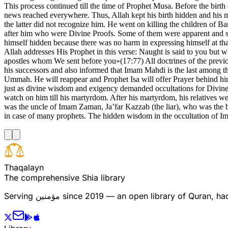
This process continued till the time of Prophet Musa. Before the birth
news reached everywhere. Thus, Allah kept his birth hidden and his m
the latter did not recognize him. He went on killing the children of 
after him who were Divine Proofs. Some of them were apparent and some 
himself hidden because there was no harm in expressing himself at th
Allah addresses His Prophet in this verse: Naught is said to you but 
apostles whom We sent before you»(17:77) All doctrines of the previo
his successors and also informed that Imam Mahdi is the last among them
Ummah. He will reappear and Prophet Isa will offer Prayer behind him. 
just as divine wisdom and exigency demanded occultations for Divine 
watch on him till his martyrdom. After his martyrdom, his relatives 
was the uncle of Imam Zaman, Ja’far Kazzab (the liar), who was the 
in case of many prophets. The hidden wisdom in the occultation of Im
T
h
a
q
a
l
a
y
n
The comprehensive Shia library
Serving
مؤمنین
since 2019 — an open library of Quran, hadi