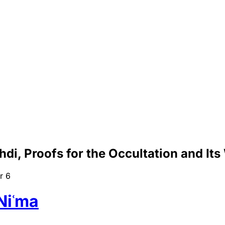
di, Proofs for the Occultation and It
r
6
Niʿma