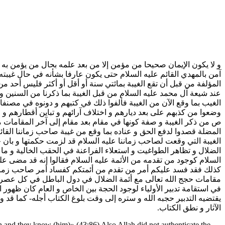
و لا يكون الإيمان صحيحا من مؤمن إلا من بعد علمه بحال من يؤمن به كما قال 
آمن بالمهدي القائم عليه السلام حتى يكون عارفا بشأنه في حال غيبته
المؤلفة من قبل أن تقع الغيبة بمائتي سنة أو أقل أو أكثر فليس أحد م
عند شيعة آل محمد عليه السلام من قبل الغيبة بما ذكرنا من السنين و 
الغيب بما وقع الآن من الغيبة فألفوا ذلك في كتبهم و دونوه في مصنفا
وضعوا من كذبهم على بعد ديارهم و اختلاف آرائهم و تباين أقطارهم و
ص من ذكر الغيبة و صفة كونها في مقام بعد مقام إلى آخر المقامات ما دونوه
المضلة قصدوا لدفع الحق و عناده بما وقع من غيبة صاحب زماننا القائ
الغيبة التي وقعت لصاحب زماننا عليه السلام قد لزمت حكمتها و بان ح
الضلال و تظاهر الطواغيت و استعلاء الفراعنة في الحقب الخالية و ما ن
السلام كوجود من تقدمه من الأئمة عليه السلام فقالوا إنه قد مضى ع
كذلك فقد فسد عليكم أمر من تقدم من أئمتكم كفساد أمر صاحب زمانكم 
مقامات حجج الله تعالى مع أئمة الضلال في دول الباطل في كل عصر و 
في استقامة تدبير الأولياء لوجود الحجة بين الخاص و العام كان ظهور ا
يقتضيه التدبير حجبه الله و ستره إلى وقت بلوغ الكتاب أجله- كما قد
الآثار و نطق الكتاب‌.
th and they know (him)» (43:86) Also Allah did not authenticate the