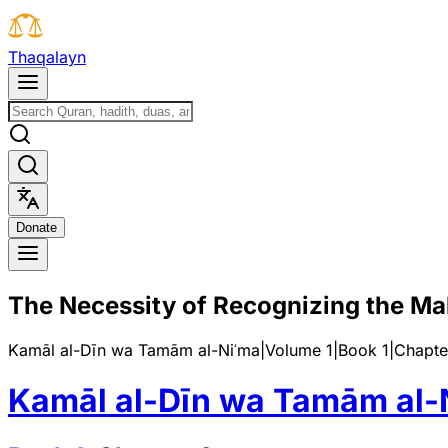
T
h
a
q
a
l
a
y
n
D
o
n
a
t
e
The Necessity of Recognizing the Mah
Kamāl al-Dīn wa Tamām al-Niʿma
|
Volume 1
|
Book
1
|
Chapte
Kamāl al-Dīn wa Tamām al-