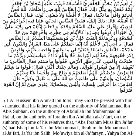
إِبْراهيمُ بْنُ مُحَمَّدٍ الجَعْفَرِيِّ فَأَسْمَعَهُ فَوَثَبَ عَلَيْهِ إِسْحاقُ بْنُ جَعْفَرٍ
عَمُّهُ فَفَعَلَ بِهِ مِثْلَ ذلِكَ، فَقالَ العَبَّاسُ لِلْقاضِي: أَصْلَحَكَ اللَّهُ فُضَّ
الْخاتَمَ وَاقْرَأْ ما تَحْتَهُ، فَقالَ: لا أَفُضُّهُ وَلا يَلْعَنُنِي أَبُوكَ، فَقالَ العَبَّاسُ:
أَنَا أَفُضُّهُ، قالَ: ذلِكَ إِلَيْكَ، فَفَضَّ العَبَّاسِ الخاتَمَ، فَإِذا فِيهِ إِخْراجُهُمْ مِنَ
الوَصِيَّةِ وَإِقْرارُ عَلِيٍ‏ عَلَيْهِ السَّلامُ وَحْدَهُ، وَإِدْخالُهُ إِيَّاهُمْ فِي وِلايَة عَلِيٍّ
إِنْ أَحَبُّوا أَوْ كَرِهُوا وَصارُوا كَالأَيْتامِ فِي حِجْرِهِ، وَأَخْرَجَهُمْ مِنْ حَدِّ
الصَّدَقَةِ وَذِكْرِها.ثُمَّ الْتَفَتَ عَلِىُّ بْنِ مُوسَى‏عَلَيْهِمَا السَّلاَمُ إِلى العَبَّاسِ
فَقالَ: يا أَخِي إِنّي لَأَعْلَمُ أَنَّهُ إِنَّما حَمَلَكُمْ عَلَى هذَا، الغَرامُ وَالدُّيُونُ الَّتِي
عَلَيْكُمْ، فَانْطَلِق يا سَعْدُ فَتَعَيَّنْ لي‏ ما عَلَيْهِمْ وَاقْضِهِ عَنْهُمْ، وَاقْبِضْ
ذِكْرَ حُقُوقِهِمْ وَخُذْ لَهُم الْبَراءَةَ، فَلا وَاللَّهِ لا أَدَعُ مُواساتِكُمْ وَبِرَّكُمْ ما
أَصْبَحْتُ وَأَمْشِي عَلَى ظَهْرِ الأَرْضِ، فَقُولُوا ما شئتم فقال العَبَّاسِ: ما
تُعْطِينا إِلاّ مِنْ فُضُولِ أَمْوالِنا، وَمالُنا عِنْدَكَ أَكْثَرُ، فَقالَ: قُولُوا ما شِئْتُمْ
فَالْعِرْضُ عِرْضُكُمْ اَللَّهُمَّ أَصْلِحَهُمْ وَأَصْلِحْ بِهِمْ وَأَخْسَأْ عَنّا وَعَنْهُمُ
الشَّيْطانَ، وَأَعِنْهُمْ عَلَى طاعَتِكَ «وَاللَّهُ عَلَى ما نَقُولُ وَكِيلٌ» قالَ
العَبَّاسُ: ما أَعْرَفَنِي بِلِسانِكَ وَلَيْسَ لِمِسْحاتِكَ عِنْدِي طِينٌ ثُمَّ إِنَّ القَوْمَ
افْتَرَقُوا.
5-1 Al-Hussein ibn Ahmad ibn Idris - may God be pleased with him
- narrated that his father quoted on the authority of Muhammad ibn
Abis-Subhan, on the authority of Abdullah ibn Muhammad al-
Hajjal, on the authority of Ibrahim ibn Abdullah al-Ja’fari, on the
authority of some of his relatives that, “Aba Ibrahim Musa ibn Ja’far
(s) had Ishaq ibn Ja’far ibn Muhammad , Ibrahim ibn Muhammad
al-Ja’fari, Ja’far ibn Salih, Mo’awiya bin al-Ja’farayn , Yahya ibn Al-