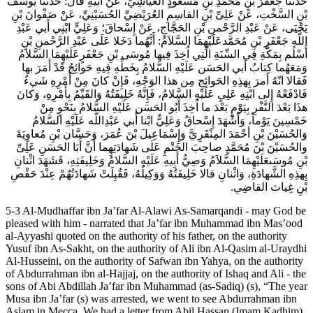
حَدَّثَنا جَعْفَرُ بْنِ مُحَمَّدِ بْنِ مَسْعُودٍ العَيَّاشِيُّ، عَنْ أَبيهِ قالَ: حَدَّثَنا يُوسُفُ
بْنِ السَّخْتِ، عَنْ عَلِىِّ بْنِ القاسِمِ العُرَيْضِيِّ الحُسَيْنِيِّ، عَنْ صَفْوانَ بْنِ
يَحْيَى، عَنْ عَبْدِ الرَّحْمنِ بْنِ الحَجَّاجِ، عَنْ إِسْحاقَ؛ وَعَلِيٍّ ابْنِي أَبي عَبْدِ
اللَّهِ جَعْفَرِ بْنِ مُحَمَّدعَلَيْهِمَا السَّلاَمُ: أَنَّهُما دَخَلا عَلَى عَبْدِ الرَّحْمنِ بْنِ
أَسْلَم بِمَكَّةِ فِي السِّنَةِ الَّتِي اُخِذَ فِيها مُوسَى بْنِ جَعْفَرٍعَلَيْهِمَا السَّلاَمُ
وَمَعَهُما كِتابُ أَبي الحَسَن‏ عَلَيْهِ السَّلامُ بِخَطِّهِ فِيهِ حَوائِجُ قَدْ أَمَرَ بها
فَقالا انّهُ أمرَ بِهذِهِ الحَوائِجِ مِن هذا الوَجْهِ، فَإِنْ كانَ مِنْ أَمْرِهِ شَي‏ءٌ
فَادْفَعْهُ إِلى ابْنِهِ عَلِيِ‏ عَلَيْهِ السَّلامُ، فَإِنَّهُ خَلِيفَتُهُ وَالقَيِّمُ بِأَمْرِهِ، وَكانَ
هذَا بَعْدَ النَّفْرِ بِيَوْمٍ بَعْدَ ما اُخِذَ أَبُو الحَسَن‏ عَلَيْهِ السَّلامُ بِنَحْوٍ مِنْ
خَمْسِينَ يَوْماً، وَأَشْهَدَ إِسْحاقُ وَعَلِيٌّ ابْنا أَبي عَبْدِاللَّه‏ عَلَيْهِ السَّلامُ
وَالحُسَيْنَ بْنِ أحْمَدَ المِنْقَرِيَّ وَإِسْمَاعِيلَ بْنَ عُمَرَ، وَحَسَّان بْنِ مُعاوِيَةَ
والحُسَيْنَ بْنَ مُحَمَّدٍ صاحِبَ الخَتْمِ عَلَى شَهادَتِهِما أَنَّ أَبَا الحَسَنِ عَلِىِّ
بْنِ مُوسَى‏عَلَيْهِمَا السَّلاَمُ وَصِيُّ أَبِيهِ‏ عَلَيْهِ السَّلامُ وَخَلِيفَتِهِ، فَشَهَدَ اثْنانِ
بِهذِهِ الشَّهادَةِ، وَاثْنانِ قالا خَلِيفَتُهُ وَوَكِيلُهُ، فَقُبِلَتْ شَهادَتُهُمْ عِنْدَ حَفْصِ
بْنِ غِياث القاضِي.
5-3 Al-Mudhaffar ibn Ja’far Al-Alawi As-Samarqandi - may God be
pleased with him - narrated that Ja’far ibn Muhammad ibn Mas’ood
al-Ayyashi quoted on the authority of his father, on the authority
Yusuf ibn As-Sakht, on the authority of Ali ibn Al-Qasim al-Uraydhi
Al-Husseini, on the authority of Safwan ibn Yahya, on the authority
of Abdurrahman ibn al-Hajjaj, on the authority of Ishaq and Ali - the
sons of Abi Abdillah Ja’far ibn Muhammad (as-Sadiq) (s), “The year
Musa ibn Ja’far (s) was arrested, we went to see Abdurrahman ibn
Aslam in Mecca. We had a letter from Abil Hassan (Imam Kadhim)