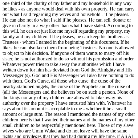
one-third of the charity of my father and my household in any way
he likes - as anyone would deal with his own property. He can carry
out what I said regarding my wives and household - if he pleases.
He can also not do what I said if he pleases. He can sell, donate or
give in charity in a way other than what I have stated. According to
this will, he can act just like me myself regarding my property, my
family and my children. If he pleases, he can keep his brothers as
Trustees - whom I named in the beginning of this document. If he
likes, he can also keep them from being Trustees. No one is allowed
to object to his decision. If anyone of them wants to marry off his
sister, he is not authorized to do so without his permission and order.
Whatever power tries to take away the authorities which I have
written down for him has deviated from God the Almighty and His
Messenger (s). God and His Messenger will also have nothing to do
with them. God’s Curse, all those who curse, the curse of the
nearby-stationed angels, the curse of the Prophets and the curse of
(all) the Messengers and the believers be on such a person. None of
the kings nor any of my children are allowed to take away his
authority over the property I have entrusted him with. Whatever he
says about its amount is acceptable to me - whether it be a small
amount or large sum. The reason I mentioned the names of my other
children here is that I wanted their names and the names of my other
small children to be respectfully mentioned here. Those of my slave-
wives who are Umm Walad and do not leave will have the same
rights and privileges that they had had during my life-time, if Ali Al-