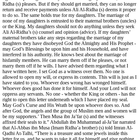
Ridha (s) pleases. But if they should get married, they can no longer
return and receive payments unless Ali Al-Ridha (s) deems it proper
to do so. The same holds true for my daughters. The marriage of
none of my daughters is entrusted to their maternal brothers (uncles)
or the King. My daughters should not do anything unless they seek
Ali Al-Ridha’s (s) counsel and opinion (advice). If my daughters’
maternal brothers take any steps regarding the marriage of my
daughters they have disobeyed God the Almighty and His Prophet -
may God’s Blessings be upon him and his Household, and have
interfered in his authority. He knows best about the marriage of
hisfamily members. He can marry them off if he pleases, or not
marry them off if he wills. I have advised them regarding what I
have written here. I set God as a witness over them. No one is
allowed to open my will, or express its contents. This will is just as I
have stated to you. Whoever does wrong has wronged himself.
Whoever does good has done it for himself. And your Lord will not
oppress any servants. No one - whether the King or others - has the
right to open this letter underneath which I have placed my seal.
May God’s Curse and His Wrath be upon whoever does so. And
after God, the angels and the group of Muslim men and women will
be my supporters.’ Then Musa ibn Ja’far (s) and the witnesses
affixed their seals to it.” Abdullah ibn Muhammad al-Ja’far narrated
that Al-Abbas ibn Musa (Imam Ridha’a brother) (s) told Imran Al-
Qadhi At-Talhi, “There is a treasure and some jewels inside this
letter for us, and he wants to take it all for himself and give nothing