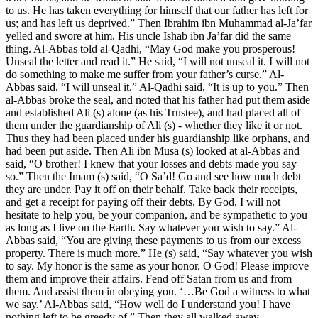
to us. He has taken everything for himself that our father has left for
us; and has left us deprived.” Then Ibrahim ibn Muhammad al-Ja’far
yelled and swore at him. His uncle Ishab ibn Ja’far did the same
thing. Al-Abbas told al-Qadhi, “May God make you prosperous!
Unseal the letter and read it.” He said, “I will not unseal it. I will not
do something to make me suffer from your father’s curse.” Al-
Abbas said, “I will unseal it.” Al-Qadhi said, “It is up to you.” Then
al-Abbas broke the seal, and noted that his father had put them aside
and established Ali (s) alone (as his Trustee), and had placed all of
them under the guardianship of Ali (s) - whether they like it or not.
Thus they had been placed under his guardianship like orphans, and
had been put aside. Then Ali ibn Musa (s) looked at al-Abbas and
said, “O brother! I knew that your losses and debts made you say
so.” Then the Imam (s) said, “O Sa’d! Go and see how much debt
they are under. Pay it off on their behalf. Take back their receipts,
and get a receipt for paying off their debts. By God, I will not
hesitate to help you, be your companion, and be sympathetic to you
as long as I live on the Earth. Say whatever you wish to say.” Al-
Abbas said, “You are giving these payments to us from our excess
property. There is much more.” He (s) said, “Say whatever you wish
to say. My honor is the same as your honor. O God! Please improve
them and improve their affairs. Fend off Satan from us and from
them. And assist them in obeying you. ‘…Be God a witness to what
we say.’ Al-Abbas said, “How well do I understand you! I have
nothing left to be greedy of.” Then they all walked away.