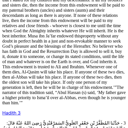
and sisters die, then the income from this endowment will be paid to
my paternal brothers (uncles) and sisters (aunts) and their
descendants as long as there is anyone. If none of these relations
live, then the income from this endowment will be paid to my
relatives and close friends - whoever is closest to me until the time
when God the Almighty inherits whatever He will inherit. He is the
best inheritor. Musa ibn Ja’far endowed thisproperty without any
doubt in perfect health in a just and non-revokable manner to seek
God’s pleasure and the blessings of the Hereafter. No believer who
has faith in God and the Resurrection Day is allowed to sell it, buy
it, donate it to someone, or change its stated conditions, until the life
of man and whatever is on the Earth is over, and God inherits it.
This endowment is trusted to Ali and Ibrahim. Whenever one of
them dies, Al-Qasim will take his place. If anyone of these two dies,
then al-Abbas will take his place. If anyone of these two dies, then
the oldest son will take his place. If only one person of my
generation is left, then he will be in charge of his endowment.’”The
narrator of this tradition said, “Abul Hassan (s) said, ‘My father gave
a higher priority to Isma’il over al-Abbas, even though he is younger
than him.’”
Hadith
3
3 - حَدَّثَنا المُظَفَّرُ بْنِ جَعْفَرٍ العَلَوِيُّ السَمَرْقَنْدِيُّ رَضِىَ اللهُ عَنْهُ قالَ: