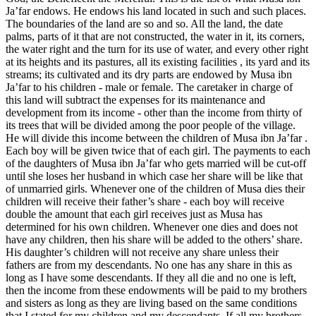
Ja’far endows. He endows his land located in such and such places.
The boundaries of the land are so and so. All the land, the date
palms, parts of it that are not constructed, the water in it, its corners,
the water right and the turn for its use of water, and every other right
at its heights and its pastures, all its existing facilities , its yard and its
streams; its cultivated and its dry parts are endowed by Musa ibn
Ja’far to his children - male or female. The caretaker in charge of
this land will subtract the expenses for its maintenance and
development from its income - other than the income from thirty of
its trees that will be divided among the poor people of the village.
He will divide this income between the children of Musa ibn Ja’far .
Each boy will be given twice that of each girl. The payments to each
of the daughters of Musa ibn Ja’far who gets married will be cut-off
until she loses her husband in which case her share will be like that
of unmarried girls. Whenever one of the children of Musa dies their
children will receive their father’s share - each boy will receive
double the amount that each girl receives just as Musa has
determined for his own children. Whenever one dies and does not
have any children, then his share will be added to the others’ share.
His daughter’s children will not receive any share unless their
fathers are from my descendants. No one has any share in this as
long as I have some descendants. If they all die and no one is left,
then the income from these endowments will be paid to my brothers
and sisters as long as they are living based on the same conditions
that I stated for my children and my descendants. If all my brothers