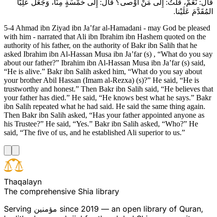
قالَ: نَعَمْ، قُلْتُ: إِلى‏ مَنْ أَوْصى‏؟ قالَ: إِلى خَمْسَةٍ مِنَّا، وَجَعَلَ عَلِيّاً
المُقَدَّمَ عَلَيْنا.
5-4 Ahmad ibn Ziyad ibn Ja’far al-Hamadani - may God be pleased
with him - narrated that Ali ibn Ibrahim ibn Hashem quoted on the
authority of his father, on the authority of Bakr ibn Salih that he
asked Ibrahim ibn Al-Hassan Musa ibn Ja’far (s) , “What do you say
about our father?” Ibrahim ibn Al-Hassan Musa ibn Ja’far (s) said,
“He is alive.” Bakr ibn Salih asked him, “What do you say about
your brother Abil Hassan (Imam al-Rezxa) (s)?” He said, “He is
trustworthy and honest.” Then Bakr ibn Salih said, “He believes that
your father has died.” He said, “He knows best what he says.” Bakr
ibn Salih repeated what he had said. He said the same thing again.
Then Bakr ibn Salih asked, “Has your father appointed anyone as
his Trustee?” He said, “Yes.” Bakr ibn Salih asked, “Who?” He
said, “The five of us, and he established Ali superior to us.”
T
h
a
q
a
l
a
y
n
The comprehensive Shia library
Serving
مؤمنین
since 2019 — an open library of Quran,