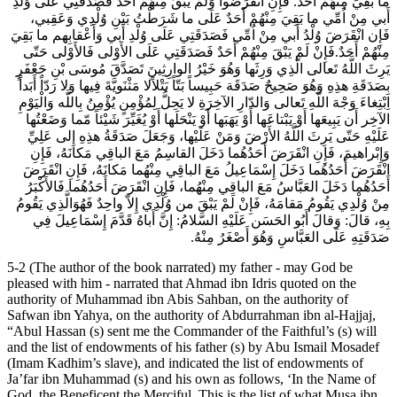
ما بَقِيَ مِنْهُمْ أَحَدٌ. فَإِنِ انْقَرَضُوا وَلَمْ يَبْقَ مِنْهُمْ أَحَدٌ فَصَدَقَتِي عَلَى وُلْدِ
أَبي مِنْ اُمِّي ما بَقِيَ مِنْهُمْ أَحَدٌ عَلَى ما شَرَطْتُ بَيْنِ وُلْدِي وَعَقِبي،
فَإِن انْقَرَضَ وُلْدُ أَبي مِنْ اُمِّي فَصَدَقَتِي عَلَى وُلْدِ أَبي وَأَعْقابِهم ما بَقِيَ
مِنْهُمْ أَحَدٌ.فَإِنْ لَمْ يَبْقَ مِنْهُمْ أَحَدٌ فَصَدَقَتِي عَلَى الأَوْلى‏ فَالأَوْلى‏ حَتّى‏
يَرِثَ اللَّهُ تَعالى‏ الَّذِي وَرِثَها وَهُوَ خَيْرُ الوارِثِينَ تَصَدَّقَ مُوسَى بْنِ جَعْفَرٍ
بِصَدَقَةِ هذِهِ وَهُوَ صَحِيحٌ صَدَقَة حَبِيساً بَتّاً بَتْلاًلا مَثْنَويَّةَ فِيها وَلا رَدّاً أَبَداً
اِبْتِغاءَ وَجْهَ اللَّهِ تَعالى‏ وَالدّارِ الآخِرَةِ لا يَحِلُّ لِمُؤْمِنٍ يُؤْمِنُ بِاللَّه وَالْيَوْمِ
الآخِر أَن يَبِيعَها أَوْ يَبْتاعَها أَوْ يَهَبَها أَوْ يَنْحَلَها أَوْ يُغَيِّرَ شَيْئاً مّما وَضَعْتُها
عَلَيْهِ حَتّى‏ يَرِثَ اللَّهُ الأَرْضَ وَمَنْ عَلَيْها، وَجَعَلَ صَدَقَةُ هذِهِ إِلى عَلِيِّ
وَإِبْراهيمَ، فَإِنِ انْقَرَضَ أَحَدُهُما دَخَلَ القاسِمُ مَعَ الباقِي مَكانَهُ، فَإِنِ
انْقَرَضَ أَحَدُهُما دَخَلَ إِسْمَاعِيلُ مَعَ الباقِي مِنْهُما مَكانَهُ، فَإِنِ انْقَرَضَ
أَحَدُهُما دَخَلَ العَبَّاسُ مَعَ الباقِي مِنْهُما، فَإِنِ انْقَرَضَ أَحَدُهُما فَالأَكْبَرُ
مِنْ وُلْدِي يَقُومُ مَقامَهُ، فَإِنْ لَمْ يَبْقَ من وُلْدِي إِلاّ واحِدٌ فَهُوَالَّذِي يَقُومُ
بِهِ، قالَ: وَقالَ أَبُو الحَسَن‏ عَلَيْهِ السَّلامُ: إِنَّ أَباهُ قَدَّمَ إِسْمَاعِيلَ فِي
صَدَقَتِهِ عَلَى العَبَّاسِ وَهُوَ أَصْغَرُ مِنْهُ.
5-2 (The author of the book narrated) my father - may God be
pleased with him - narrated that Ahmad ibn Idris quoted on the
authority of Muhammad ibn Abis Sahban, on the authority of
Safwan ibn Yahya, on the authority of Abdurrahman ibn al-Hajjaj,
“Abul Hassan (s) sent me the Commander of the Faithful’s (s) will
and the list of endowments of his father (s) by Abu Ismail Mosadef
(Imam Kadhim’s slave), and indicated the list of endowments of
Ja’far ibn Muhammad (s) and his own as follows, ‘In the Name of
God, the Beneficent the Merciful. This is the list of what Musa ibn