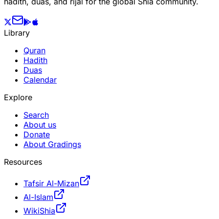
hadith, duas, and rijal for the global Shia community.
Library
Quran
Hadith
Duas
Calendar
Explore
Search
About us
Donate
About Gradings
Resources
Tafsir Al-Mizan
Al-Islam
WikiShia