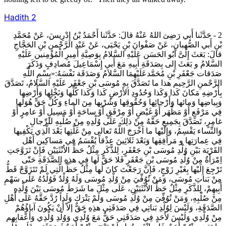
Hadith
2
2 - حَدَّثَنا أَبي رَضِىَ اللهُ عَنْهُ قالَ: حَدَّثَنا أَحْمَدُ بْنُ إِدْرِيسَ، عَنْ مُحَمَّدِ
بْنِ أَبي الصُّهبانِ، عَنْ صَفْوانَ بْنِ يَحْيَى، عَنْ عَبْدِ الرَّحْمن بْنِ الحَجَّاجِ
قالَ: بَعَثَ إِلَىَّ أَبُو الحَسَن‏ عَلَيْهِ السَّلامُ بِوَصِيَّةِ أَمِيرِ الْمُؤْمِنين‏ عَلَيْهِ
السَّلامُ و بَعَثَ إِلى‏ بِصَدَقَةِ أَبِيهِ مَعَ أَبي إِسْمَاعِيلَ مُصادِفٍ وَذَكَرَ
صَدَقات جَعْفَرِ بْنِ مُحَمَّدعَلَيْهِمَا السَّلاَمُ وَصَدَقَة نَفْسَهُ:«بِسْمِ اللَّهِ
الرَّحْمنِ الرَّحِيم هذا ما تَصَدَّقَ بِهِ مُوسَى بْنِ جَعْفَر عَلَيْهِ السَّلامُ، تَصَدَّقَ
بِأَرْضِهِ مَكانَ كَذا وَكَذا وَحُدُودِ الأَرْضِ كَذا وَكَذا كُلِّها وَنَخْلِها وَأَرْضِها
وَبِياضِها وَمائها وَأَرْجائِها وَحُقُوقِها وَشُرْبِها مِنَ الماءِ وَكُلِّ حَقٍّ هُوَلَها
فِي مَرْفَعٍ أَوْ مَظْهَر أَوْ غَيْضٍ أَوْ مِرْفَقٍ أَوْ ساحَةٍ أَوْ مَسِيلٍ أَوْ عامِرٍ أَوْ
غامِرٍ، تَصَدَّقَ بِجَمِيعِ حَقَّهُ مِنْ ذلِكَ عَلَى وُلْدِهِ مِنْ صُلْبِهِ للرِّجالِ
وَالنِّساء يَقْسِمُ، وَإِلَيْها ما اَخْرَجَ اللَّهُ تَعالى‏ مِنْ غَلَّتِها بَعْدَ الَّذِي يَكْفِيها
فِي عِمارَتِها و مَرافِقِها وَبَعْدَ ثَلاثِينَ عِذْقاً يُقْسَمُ في مَساكِين أَهْل
القَرْيَة بَيْنِ وُلْدِ مُوسَى بْنِ جَعْفَرٍ، لِلذَّكَرِ مِثْلُ حَظِّ الاُنْثَيَيْنِ فَإِنْ تَزَوَّجَتِ
اِمْرَأَةٌ مِنْ وُلْدِ مُوسَى بْنِ جَعْفَرٍ فَلا حَقَّ لَها فِي هذِهِ الصَّدَقَةِ حَتّى‏
تَرْجِعَ إِلَيْها بِغَيْرِ زَوْجٍ، فَإِنَّ رَجَعْتَ كانَ لَها مِثْلُ حَظِّ الَّتِي لَمْ تَتَزَوَّجْ قَطُّ
مِنْ بَناتِ مُوسَى، وَمَنْ تُوُفِّيَ مِنْ وُلْدِ مُوسَى وَلَهُ وُلْدٌ فَوُلْدُهُ عَلَى سَهْمِ
أَبِيهِمْ، لِلذَّكَرِ مِثْلٌ حَظِّ الاُنْثَيَيْنِ، عَلَى مِثْلَ ما شَرَطَ مُوسَى بَيْنَ وُلْدِهِ
مِنْ صُلْبِهِ، وَمَنْ تُوُفِّيَ مِنْ وُلْدِ مُوسَى وَلَمْ يَتْرَك وَلَداً رُدَّ حَقَّهُ عَلَى أَهْلِ
الصَّدَقَةِ، وَلَيْسَ لِوُلْدِ بَناتِي فِي صَدَقَتِي هذِهِ حَقٌّ إلاّ أَنْ يَكُونَ آباؤُهُمْ
مِنْ وُلْدِي وَلَيْسَ لأَحَدٍ فِي صَدَقَتِي حَقٌّ مَعَ وُلْدِي وَوُلْدِ وُلْدِي وَأَعْقابِهم