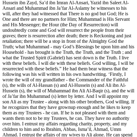
Hussein ibn Zayd, Sa’d ibn Imran Al-Ansari, Yazid ibn Saleet Al-
Ansari and Muhammad ibn Ja’far Al-Aslamy be witnesses to his
will, after they had witnessed that There is no god but God; He is
One and there are no partners for Him; Muhammad is His Servant
and His Messenger; the Hour (the Day of Resurrection) will
undoubtedly come and God will resurrect the people from their
graves; there is resurrection after death; there is Reckoning and just
retaliation; there will be a stop in front of the Almighty God the
Truth; what Muhammad - may God’s Blessings be upon him and his
Household - has brought is the Truth, the Truth, and the Truth ; and
what the Trusted Spirit (Gabriel) has sent down is the Truth. I live
with these beliefs. I will die with these beliefs. God willing, I will be
resurrected with these beliefs.” He had them bear witness that the
following was his will written in his own handwriting. ‘Firstly, I
wrote the will of my grandfather - the Commander of the Faithful
(s), the wills of Al-Hassan (s) and Al-Hussein (s) and Ali ibn Al-
Hussein (s), the will of Muhammad ibn Ali Al-Baqir (s), and the will
of Ja’far ibn Muhammad (s) letter by letter. And I will appoint my
son Ali as my Trustee - along with his other brothers, God willing. If
he recognizes that they have grownup enough and he likes to keep
them as my Trustees - he can. If he is not pleased with them and
wants them not to be my Trustees, he can. They have no authority
over him. I entrust my affairs regarding charity, property, and my
children to him and to Ibrahim, Abbas, Isma’il, Ahmad, Umm
Ahmad. I entrust the affairs of my wives to Ali alone. He can spend