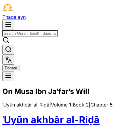
T
h
a
q
a
l
a
y
n
D
o
n
a
t
e
On Musa Ibn Ja’far’s Will
ʿUyūn akhbār al-Riḍā
|
Volume 1
|
Book
2
|
Chapter
5
ʿUyūn akhbār al-Riḍā