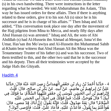
(s) in his own handwriting. There were instructions in the letter
regarding what he needed. We told Abdurrahman ibn Aslam, ‘This
way he has issued orders for these affairs. Then if there is anything
related to these orders, give it to his son Ali (s) since he is his
successor and he is in charge of his affairs.’” Then Ishaq and Ali
added, “This conversation took place one day after the movement of
the Hajj pilgrims from Mina to Mecca, and nearly fifty days after
Abul Hassan (s) was arrested.” Ishaq and Ali, the sons of Abi
Abdillah (s) had Al-Hussein ibn Ahmad al-Menqari, Isma’el ibn
Umar, Has’san ibn Mo’awiya and Al-Hussein ibn Muhammad Sahib
al-Khatm bear witness that Abul Hassan Ali ibn Musa was the
Testamentary Trustee of his father (s) and was his successor. Two of
them testified to this, and the other two said that he is the successor
and his deputy. Then all their testimonies were accepted by the
Judge Hafs ibn Ghiyath.
Hadith
4
4 - حَدَّثَنا أَحْمَدُ بْنُ زِيادِ بْنِ جَعْفَرٍ الْهَمَذانيُّ رَضِىَ اللهُ عَنْهُ قالَ: حَدَّثَنا
عَلِىُّ بْنُ إِبراهِيمُ بْنِ هاشِمٍ، عَنْ أَبيهِ، عَنْ بَكْرِ بْنِ صالِحٍ، قالَ: قُلْتُ
لِإِبْراهِيمَ بْنِ أَبي الحَسَنِ مُوسَى بْنِ جَعْفَرعَلَيْهِمَا السَّلاَمُ: ما قَوْلُكَ فِي
أَبِيكَ؟ قالَ هُوَحَىٌّ، قُلْتُ: فَما قَوْلُكَ فِي أَخِيكَ أَبي الحَسَن‏ عَلَيْهِ
السَّلامُ؟ قال: ثِقَةٌ صَدُوقٌ، قُلْتُ: فَإِنَّهُ يَقُولُ: إِنَّ أباكَ قَدْ مَضى‏، قالَ:
هُوَأَعْلَمُ بِما يَقُولُ، فَأَعَدْتُ عَلَيْهِ، فَأَعادَ عَلَيَّ، قُلْتُ: فَأَوْصى‏ أَبُوكَ؟