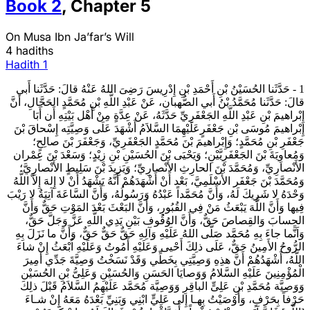
Book
2
,
Chapter
5
On Musa Ibn Ja’far’s Will
4 hadiths
Hadith
1
1 - حَدَّثَنا الحُسَيْنُ بْنِ أَحْمَدِ بْنِ إِدْرِيسَ‏ رَضِىَ اللهُ عَنْهُ قالَ: حَدَّثَنا أَبي
قالَ: حَدَّثَنا مُحَمَّدُ بْنُ أَبي الصُّهبان، عَنْ عَبْدِ اللَّهِ بْنِ مُحَمَّدٍ الحَجَّالِ، أَنَّ
إِبْراهيمَ بْنِ عَبْدِ اللَّهِ الجَعْفَرِيِّ حَدَّثَهُ، عَنْ عِدَّةٍ مِنْ أَهْل بَيْتِهِ أَن أَبَا
إِبْراهيمَ مُوسَى بْنِ جَعْفَرٍعَلَيْهِمَا السَّلاَمُ أَشْهَدَ عَلَى وَصِيَّتِه إِسْحاقَ بْنَ
جَعْفَرِ بْنِ مُحَمَّدٍ؛ وَإِبْراهيمَ بْنَ مُحَمَّدٍ الجَعْفَرِيِّ، وَجَعْفَرَ بْنَ صالِحٍ؛
وَمُعاوِيَةَ بْنَ الجَعْفَرِيَّيْنِ؛ وَيَحْيَى بْنَ الحُسَيْنِ بْنِ زِيْدٍ؛ وَسَعْدَ بْنَ عِمْران
الأَنْصارِيِّ، وَمُحَمَّدَ بْنَ الحارِثِ الأَنْصارِيِّ؛ وَيَزِيدَ بْنَ سَلِيطٍ الأَنْصارِيَّ؛
وَمُحَمَّدَ بْنَ جَعْفَر الأَسْلَمِيَّ، بَعْد أَنْ أَشْهَدَهُمْ أَنَّهُ يَشْهَدُ أَنْ لا إِلهَ إِلاّ اللَّهُ
وَحْدَهُ لا شَرِيكَ لَهُ، وَأَنَّ مُحَمَّداً عَبْدُهُ وَرَسُولُهُ، وَأَنَّ السَّاعَةَ آتِيَةٌ لا رَيْبَ
فِيها وَأَنَّ اللَّهَ يَبْعَثُ مَنْ فِي القُبُورِ، وَأَنَّ البَعْثَ بَعْدَ المَوْتِ حَقٌّ وَأَنَّ
الحِسابَ وَالقِصاصَ حَقٌّ، وَأَنَّ الوُقُوف بَيْنِ يَدِي اللَّهِ عَزَّ وَجَلَّ حَقٌّ،
وَاَنَّما جاءَ بِهِ مُحَمَّد صَلَّى اللهُ عَلَيْهِ وَآلِهِ حَقٌّ حَقٌّ حَقٌّ، وَأَنَّ ما نَزَلَ بِهِ
الرُّوحُ الأَمِينُ حَقٌّ، عَلَى ذلِكَ أَحْيى وَعَلَيْهِ أَمُوتُ وَعَلَيْهِ اُبْعَثُ إِنْ شاءَ
اللَّهُ، أَشْهَدُهُمْ أَنَّ هذِهِ وَصِيَّتِي بِخَطِّي وَقَدْ نَسَخْتُ وَصِيَّةَ جَدِّي أَمِيرَ
الْمُؤْمِنِينَ‏ عَلَيْهِ السَّلامُ وَوَصايَا الحَسَنِ وَالحُسَيْنِ وَعَلِىُّ بْنِ الحُسَيْن
وَوَصِيَّة مُحَمَّدِ بْنِ عَلِىٍّ الباقِرِ وَوَصِيَّة مُحَمَّد عَلَيْهِمُ السَّلاَمُ قَبْلَ ذلِكَ
حَرْفاً بِحَرْفٍ، وَأَوْصَيْتُ بِهـا إِلى عَلِيٍّ ابْنِي وَبَنِيِّ بَعْدَهُ مَعَهُ إِنْ شـاءَ