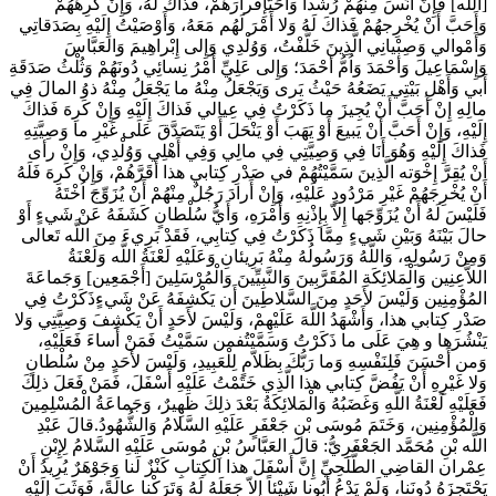
[اللَّه] فَإِنَّ آنَسَ مِنْهُمْ رُشْداً وَأَحَبَّإِقْرارَهُمْ، فَذاكَ لَهُ، وَإِنْ كَرِهَهُمْ
وَأَحَبَّ أَنْ يُخْرِجهُمْ فَذاكَ لَهُ وَلا أَمْرَ لَهُم مَعَهُ، وَأَوْصَيْتُ إِلَيْهِ بِصَدَقاتِي
وَأَمْوالي وَصِبْيانِي الَّذِينَ خَلَّفْتُ، وَوُلْدِي وَإِلى إِبْراهِيمَ وَالعَبَّاسَ
وَإِسْمَاعِيلَ وَأحْمَدَ وَاُمُّ أحْمَدَ؛ وَإِلى عَلِيِّ أَمْرُ نِسائِي دُونَهُمْ وَثُلْثُ صَدَقَةِ
أَبي وَأَهْلِ بَيْتِي يَضَعُهُ حَيْثُ يَرى‏ وَيَجْعَلُ مِنْهُ ما يَجْعَلُ مِنْهُ ذوُ المالَ فِي
مالِهِ إِنْ أَحَبَّ أَنْ يُجِيزَ ما ذَكَرْتُ فِي عِيالي فَذاكَ إِلَيْهِ وَإِنْ كَرِهَ فَذاكَ
إِلَيْهِ، وَإِنْ أَحَبَّ أَنْ يَبيعَ أَوْ يَهَبَ أَوْ يَنْحَلَ أَوْ يَتَصَدَّقَ عَلَى غَيْرِ ما وَصِيَّتِهِ
فَذاكَ إِلَيْهِ وَهُوَ أَنَا فِي وَصِيَّتِي فِي مالِي وَفِي أَهْلِي وَوُلْدِي، وَإِنْ رأى‏
أَنْ يُقِرَّ إِخْوَته الَّذِينَ سَمَّيْتُهُمْ في صَدْرِ كِتابي هذا أَقَرَّهُمْ، وَإِنْ كَرِهَ فَلَهُ
أَنْ يُخْرِجَهُمْ غَيْرِ مَرْدُودٍ عَلَيْهِ، وَإِنْ أَرادَ رَجُلٌ مِنْهُمْ أَنْ يُزَوِّجَ اُخْتَهُ
فَلَيْسَ لَهُ أَنْ يُزَوِّجَها إِلاّ بِإِذْنِهِ وَأَمْرَهِ، وَأَيُّ سُلْطانٍ كَشَفَهُ عَنْ شَي‏ءٍ أَوْ
حالَ بَيْنَهُ وَبَيْنِ شَي‏ءٍ مِمَّا ذَكَرْتُ فِي كِتابِي، فَقَدْ بَرِي‏ءَ مِنَ اللَّه تَعالى‏
وَمِنْ رَسُولِهِ، وَاللَّهُ وَرَسُولُهُ مِنْهُ بَرِيئانِ وَعَلَيْهِ لَعْنَةُ اللَّه وَلَعْنَةُ
اللاَّعِنِين وَالْمَلائِكَةِ المُقَرَّبِينَ وَالنَّبِيِّينَ وَالْمُرْسَلِينَ [أَجْمَعِين] وَجَماعَةَ
المُؤْمِنِين وَلَيْسَ لأَحَدٍ مِنَ السَّلاطِينَ أَن يَكْشِفَهُ عَنْ شَي‏ءٍذَكَرْتُ فِي
صَدْرِ كِتابي هذا، وَأَشْهَدُ اللَّهَ عَلَيْهِمْ، وَلَيْسَ لأَحَدٍ أَنْ يَكْشِفَ وَصِيَّتِي وَلا
يَنْشُرَها و هِيَ عَلَى ما ذَكَرْتُ وَسَمَّيْتُفمن سَمَّيْتُ فَمَنْ أَساءَ فَعَلَيْهِ،
وَمن أَحْسَنَ فَلِنَفْسِهِ وَما رَبُّكَ بِظَلاّمٍ لِلْعَبِيدِ، وَلَيْسَ لأَحَدٍ مِنْ سُلْطانٍ
وَلا غَيْرِهِ أَنْ يَفُضَّ كِتابي هذا الَّذِي خَتَمْتُ عَلَيْهِ أَسْفَلَ، فَمَنْ فَعَلَ ذلِكَ
فَعَلَيْهِ لَعْنَةُ اللَّهِ وَغَضَبُهُ وَالْمَلائِكَةُ بَعْدَ ذلِكَ ظَهِيرٌ، وَجَماعَةُ الْمُسْلِمِينَ
وَالْمُؤْمِنِين، وَخَتَمَ مُوسَى بْنِ جَعْفَرٍ عَلَيْهِ السَّلامُ وَالشُّهُودُ.قالَ عَبْدِ
اللَّه بْنِ مُحَمَّد الجَعْفَرِيُّ: قالَ العَبَّاسُ بْنِ مُوسَى‏ عَلَيْهِ السَّلامُ لِإِبْنِ
عِمْران القاضِي الطُّلَحِيِّ إِنَّ أَسْفَلَ هذا الْكِتابِ كَنْزٌ لَنا وَجَوْهَرٌ يُرِيدُ أَنْ
يَحْتَجِزَهُ دُونَنا، وَلَمْ يَدْعُ أَبُونا شَيْئاً إِلاّ جَعَلَهُ لَهُ وَتَرَكْنا عالَةً، فَوَثَبَ إِلَيْهِ