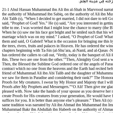
ْتُه فِي مَدِينَة العِلْمُ
21-1 Abul Hassan Muhammad ibn Ali ibn al-Shah in Marvrood narrat
the authority of Muhammad ibn Sabiq, on the authority of Ali ibn Musa i
Abi Talib (s), “When I decided to get married, I did not dare to tell 
said, “Prophet of God! Yes.” He (s) said, “Are you interested in gett
tribe to me. I was worried that I might lose the chance to marry (th
When he (s) saw me his face got bright and he smiled such that his wh
marriage which was on my mind.” I asked, “O Prophet of God! What is
them and said, O Gabriel! What is the occasion for bringing me this hy
the trees, rivers, fruits and palaces in Heaven. He has ordered the wi
chapters beginning with Ta-Sin (al-Shu’ara, al-Naml, and al-Qasas -
has ordered the callers to call out, ‘Verily, today is the banquet of 
this. These two are one from the other.’”Then, Almighty God sent a w
Then, the Blessed the Sublime God ordered one of the angels of Parad
contract which no one from the heavens and the Earth had recited bef
friend of Muhammad Ali ibn Abi Talib and the daughter of Muhammad -
we saw for them in Paradise and considering their rank?” The Honor
Proofs for My creatures. I swear by My Honor and Majesty that I w
Proofs after My Prophets and Messengers.”“O Ali! Then give me glad 
pleased with. Now take the hands of your spouse as you deserve her m
create Proofs for His creatures from your generation, He would have 
suffices for you. It is better than anyone else’s pleasure.” Then Al
same tradition was narrated by Ali ibn Ahmad ibn Muhammad ibn Imra
Muhammad Bakr ibn Abdullah ibn Habeeb on the authority of Ahmad ibn