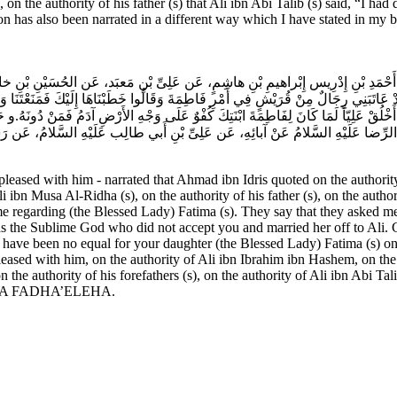
), on the authority of his father (s) that Ali ibn Abi Talib (s) said, “I h
tion has also been narrated in a different way which I have stated in my
حْمَدِ بْنِ إِدْرِيس إِبْراهيمِ بْنِ هاشِمٍ، عَن عَلِىِّ بْنِ مَعبَد، عَن الحُسَيْنِ بْنِ خالِد،
عَاتَبَنِي رِجَالٌ مِنْ قُرَيْشٍ فِي أَمْرِ فَاطِمَةَ وَقَالُوا خَطَبْنَاهَا إِلَيْكَ فَمَنَعْتَنَا وَزَوَّجْ
َمْ أَخْلُقْ عَلِيّاً لَمَا كَانَ لِفَاطِمَةَ ابْنَتِكَ كُفْوٌ عَلَى وَجْهِ الأَرْضِ آدَمُ فَمَنْ دُونَهُ.و
ِ الرِّضا عَلَيْهِ السَّلامُ عَنْ آبائِهِ، عَن عَلِىِّ بْنِ أَبي طالِب‏ عَلَيْهِ السَّلامُ، عَن ر
sed with him - narrated that Ahmad ibn Idris quoted on the authority
ibn Musa Al-Ridha (s), on the authority of his father (s), on the authorit
 regarding (the Blessed Lady) Fatima (s). They say that they asked me 
t was the Sublime God who did not accept you and married her off to A
ld have been no equal for your daughter (the Blessed Lady) Fatima (s) o
ed with him, on the authority of Ali ibn Ibrahim ibn Hashem, on the au
 the authority of his forefathers (s), on the authority of Ali ibn Abi Ta
MA WA FADHA’ELEHA.