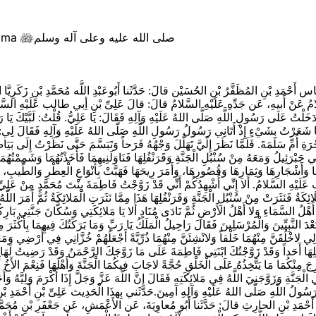
tima
صلى الله عليه وعلى آله وسلم

اس أَحْمَدِ بْنِ المُظَفَّرُ بْنِ الحُسَيْن قالَ: حَدَّثَنا أَبُوعَبْدِ اللَّه مُحَمَّدِ بْنِ زَكَرِيَّ
ُ عَنْ أَبيهِ، عَن جَدِّهِ‏ عَلَيْهِ السَّلامُ قالَ: قالَ عَلِىِّ بْنِ أِبي طالب‏ عَلَيْهِ السَّلامُ: 
تَّى دَخَلْتُ عَلَى رَسُولِ اللَّهِ‏ صَلَّى اللهُ عَلَيْهِ وَآلِهِ فَقَالَ: يَا عَلِيُّ. قُلْتُ: لَبَّيْكَ ي
َعَرْتُ بِشَيْ‏ءٍ إِذْ أَتَانِي رَسُولُ رَسُولِ اللَّهِ صَلّى اللهُ عَلَيْهِ وَآلِهِ فَقَالَ لِي: أَجِب
َةِ أُمِّ سَلَمَةَ. فَلَمَّا نَظَرَ إِلَيَّ تَهَلَّلَ وَجْهُهُ فَرَحاً وَتَبَسَّمَ حَتَّى نَظَرْتُ إِلَى بَيَاض
َبْرَئِيلُ وَمَعَهُ مِنْ سُنْبُلِ الْجَنَّةِ وَقَرَنْفُلِهَا فَنَاوَلَنِيهِمَا فَأَخَذْتُهُمَا وَشَمِمْتُهُم
َغَارِسِهَا وَأَشْجَارِهَا وَثِمَارِهَا وَقُصُورِهَا، وَأَمَرَ رِيحَهَا فَهَبَّتْ بِأَنْوَاعِ الْعِطْرِ
بٍ‏ عَلَيْهِ السَّلامُ. أَلا إِنِّي أُشْهِدُكُمْ أَنِّي قَدْ زَوَّجْتُ فَاطِمَةَ بِنْتَ مُحَمَّدٍ مِنْ عَل
ِكَةُ فَنَثَرَتْ مِنْ سُنْبُلِ الْجَنَّةِ وَقَرَنْفُلِهَا هَذَا مِمَّا نَثَرَتِ الْمَلائِكَةُ ثُمَّ أَمَرَ الل
 أَهْلُ السَّمَاءِ وَلا أَهْلُ الأَرْضِ ثُمَّ نَادَى مُنَادٍ أَلا يَا مَلائِكَتِي وَسُكَّانَ جَنَّتِي بَا
َعْدَ النَّبِيِّينَ وَالْمُرْسَلِينَ فَقَالَ رَاحِيلُ الْمَلَكُ يَا رَبِّ وَمَا بَرَكَتُكَ فِيهِمَا بِأَكْثَرَ 
 لاخْلُقَنَّ مِنْهُمَا خَلْقاً وَلانْشِئَنَّ مِنْهُمَا ذُرِّيَّةً أَجْعَلُهُمْ خُزَّانِي فِي أَرْضِي وَمَعَا
ثْلِهَا أَحَداً وَقَدْ زَوَّجْتُكَ ابْنَتِي فَاطِمَةَ عَلَى مَا زَوَّجَكَ الرَّحْمَنُ وَقَدْ رَضِيتُ لَهَا بِم
نْ يُخْرِجَ مِنْكُمَا مَا يَتَّخِذُهُ عَلَى الْخَلْقِ حُجَّةً لاجَابَ فِيكُمَا الْجَنَّةَ وَأَهْلَهَا فَنِعْمَ
نَّةِ وَزَوَّجَنِيَ اللَّهُ فِي مَلائِكَتِهِ فَقَالَ إِنَّ اللَّهَ عَزَّ وَجَلَّ إِذَا أَكْرَمَ وَلِيَّهُ وَأَ
َ رَسُولُ اللَّهِ‏ صَلَّى اللهُ عَلَيْهِ وَآلِهِ آمِينَ.حَدَّثَني بِهذَا الْحَدِيث عَلِىِّ بْنِ أَحْمَدِ
دَّثَنا أَحْمَدِ بْنِ الحارِثِ قالَ: حَدَّثَنا أَبُو مُعاوِيَةَ، عَن الأَعْمَشِ، عَن جَعْفَرِ بْنِ مُ