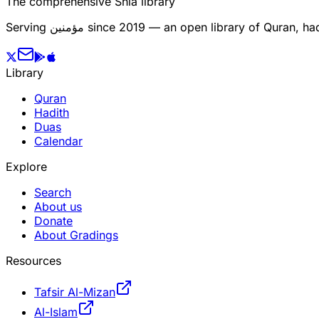
The comprehensive Shia library
Serving
مؤمنین
since 2019 — an open library of Quran, hadi
Library
Quran
Hadith
Duas
Calendar
Explore
Search
About us
Donate
About Gradings
Resources
Tafsir Al-Mizan
Al-Islam