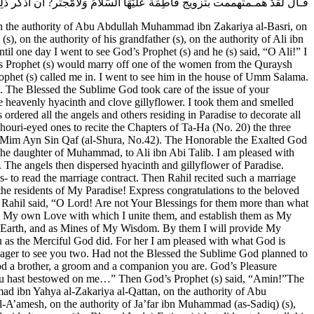
قـالَ لَقَدْ همـمتهممت بتزويج فاطِمَة عَلَيْهَا السَّلاَمُ وَلامْ‏َجتر? أَن أذكر ذلِكَ .
 the authority of Abu Abdullah Muhammad ibn Zakariya al-Basri, on
), on the authority of his grandfather (s), on the authority of Ali ibn
til one day I went to see God’s Prophet (s) and he (s) said, “O Ali!” I
od’s Prophet (s) would marry off one of the women from the Quraysh
ophet (s) called me in. I went to see him in the house of Umm Salama.
s. The Blessed the Sublime God took care of the issue of your
 heavenly hyacinth and clove gillyflower. I took them and smelled
rdered all the angels and others residing in Paradise to decorate all
 houri-eyed ones to recite the Chapters of Ta-Ha (No. 20) the three
 Ha Mim Ayn Sin Qaf (al-Shura, No.42). The Honorable the Exalted God
a, the daughter of Muhammad, to Ali ibn Abi Talib. I am pleased with
The angels then dispersed hyacinth and gillyflower of Paradise.
- to read the marriage contract. Then Rahil recited such a marriage
he residents of My Paradise! Express congratulations to the beloved
 Rahil said, “O Lord! Are not Your Blessings for them more than what
s My own Love with which I unite them, and establish them as My
y Earth, and as Mines of My Wisdom. By them I will provide My
 as the Merciful God did. For her I am pleased with what God is
 eager to see you two. Had not the Blessed the Sublime God planned to
ood a brother, a groom and a companion you are. God’s Pleasure
h thou hast bestowed on me…” Then God’s Prophet (s) said, “Amin!”The
d ibn Yahya al-Zakariya al-Qattan, on the authority of Abu
-A’amesh, on the authority of Ja’far ibn Muhammad (as-Sadiq) (s),