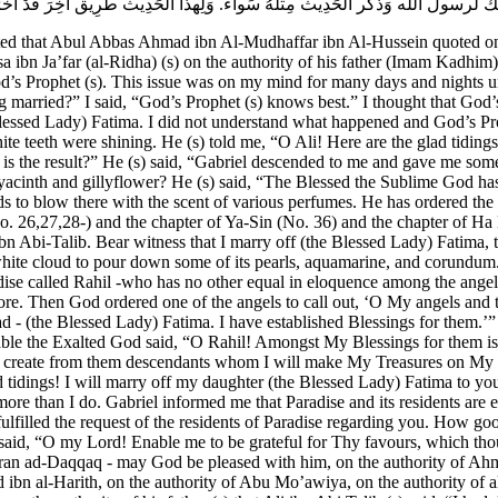
لرسول اللَّه وَذكر الْحَدِيث مِثْلَهُ سَواء. وَلِهذَا الْحَدِيث طَرِيق آخِرَ قَدْ أَخْرَج
ed that Abul Abbas Ahmad ibn Al-Mudhaffar ibn Al-Hussein quoted on
bn Ja’far (al-Ridha) (s) on the authority of his father (Imam Kadhim) (s
God’s Prophet (s). This issue was on my mind for many days and nights un
ing married?” I said, “God’s Prophet (s) knows best.” I thought that G
e Blessed Lady) Fatima. I did not understand what happened and God’s Pr
ite teeth were shining. He (s) told me, “O Ali! Here are the glad tiding
 the result?” He (s) said, “Gabriel descended to me and gave me some
acinth and gillyflower? He (s) said, “The Blessed the Sublime God has o
nds to blow there with the scent of various perfumes. He has ordered the
No. 26,27,28-) and the chapter of Ya-Sin (No. 36) and the chapter of
Ali ibn Abi-Talib. Bear witness that I marry off (the Blessed Lady) Fatim
hite cloud to pour down some of its pearls, aquamarine, and corundum. 
ise called Rahil -who has no other equal in eloquence among the angels
ore. Then God ordered one of the angels to call out, ‘O My angels and t
 (the Blessed Lady) Fatima. I have established Blessings for them.’”
able the Exalted God said, “O Rahil! Amongst My Blessings for them i
ill create from them descendants whom I will make My Treasures on M
tidings! I will marry off my daughter (the Blessed Lady) Fatima to you
ore than I do. Gabriel informed me that Paradise and its residents are
fulfilled the request of the residents of Paradise regarding you. How g
i (s) said, “O my Lord! Enable me to be grateful for Thy favours, whic
n ad-Daqqaq - may God be pleased with him, on the authority of Ahma
 al-Harith, on the authority of Abu Mo’awiya, on the authority of al