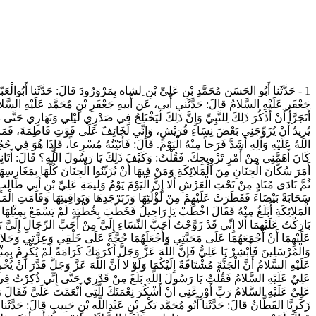
حَدَّثَنا أَبُو الحَسَن مُحَمَّدِ بْنِ عَلِىِّ بْنِ ِلشاه بِمَرْوَرُودَ قالَ: حَدَّثَنا أَبُوالْعَبّ
جَعْفَر عَلَيْهِ السَّلامُ قالَ: حَدَّثَني أَبي، عَن أَبيهِ جَعْفَرِ بْنِ مُحَمَّد عَلَيْهِ السَّلام
أَتَجَرَّأْ أَنْ أَذْكُرَ ذَلِكَ لِلنَّبِيِّ وَإِنَّ ذَلِكَ لَيَخْتَلِجُ فِي صَدْرِي لَيْلِي وَنَهَارِي حَ
يُرِيدُ أَنْ يُزَوِّجَنِي بَعْضَ نِسَاءِ قُرَيْشٍ، وَإِنِّي لَخَائِفٌ عَلَى فَوْتِ فَاطِمَةَ، فَمَا ش
اللهُ عَلَيْهِ وَآلِهِ أَشَدَّ فَرَحاً مِنْهُ الْيَوْمَ. قَالَ: فَأَتَيْتُهُ مُسْرِعاً، فَإِذَا هُوَ فِي حُجْر
كَانَ أَهَمَّنِي مِنْ أَمْرِ تَزْوِيجِكَ. فَقُلْتُ: وَكَيْفَ ذَلِكَ يَا رَسُولَ اللَّهِ؟ قَالَ: أَتَانِي ج
أَمَرَ سُكَّانَ الْجِنَانِ مِنَ الْمَلائِكَةِ وَمَنْ فِيهَا أَنْ يُزَيِّنُوا الْجِنَانَ كُلَّهَا بِم.
ثُمَّ نَادَى مُنَادٍ مِنْ تَحْتِ الْعَرْشِ أَلا إِنَّ الْيَوْمَ يَوْمُ وَلِيمَةِ عَلِيِّ بْنِ أَبِي طَالِ
سَحَابَةً بَيْضَاءَ فَقَطَرَتْ عَلَيْهِمْ مِنْ لُؤْلُئِهَا وَزَبَرْجَدِهَا وَيَوَاقِيتِهَا وَقَامَتِ الْمَلائ
الْمَلائِكَةِ أَبْلَغُ مِنْهُ فَقَالَ اخْطُبْ يَا رَاحِيلُ فَخَطَبَ بِخُطْبَةٍ لَمْ يَسْمَعْ بِمِثْلِهَا
بَارَكْتُ عَلَيْهِمَا أَلا إِنِّي قَدْ زَوَّجْتُ أَحَبَّ النِّسَاءِ إِلَيَّ مِنْ أَحَبِّ الرِّجَالِ إِلَيَّ ب
عَلَيْهِمَا أَنْ أَجْمَعَهُمَا عَلَى مَحَبَّتِي وَأَجْعَلَهُمَا حُجَّةً عَلَى خَلْقِي وَعِزَّتِي وَجَلالِي
وَالْمُرْسَلِينَ فَأَبْشِرْ يَا عَلِيُّ فَإِنَّ اللَّهَ عَزَّ وَجَلَّ أَكْرَمَكَ كَرَامَةً لَمْ يُكْرِمْ بِمِ
عَلَيْهِ السَّلامُ أَنَّ الْجَنَّةَ مُشْتَاقَةٌ إِلَيْكُمَا وَلَوْ لا أَنَّ اللَّهَ عَزَّ وَجَلَّ قَدَّرَ أَ
عَلِيٌ‏ عَلَيْهِ السَّلامُ فَقُلْتُ يَا رَسُولَ اللَّهِ بَلَغَ مِنْ قَدْرِي حَتَّى إِنِّي ذُكِرْتُ فِي الْجَ
عَلِيٌ‏ عَلَيْهِ السَّلامُ رَبِّ أَوْزِعْنِي أَنْ أَشْكُرَ نِعْمَتَكَ الَّتِي أَنْعَمْتَ عَلَيَّ فَقَال
زَكَرِيَّا القَطَّانُ قالَ: حَدَّثَنا أَبُو مُحَمَّد بَكْرِ بْنِ عَبْدِاللَّه بْنِ حَبِيبٍ قالَ: حَ