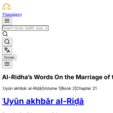
T
h
a
q
a
l
a
y
n
D
o
n
a
t
e
Al-Ridha’s Words On the Marriage of 
ʿUyūn akhbār al-Riḍā
|
Volume 1
|
Book
2
|
Chapter
21
ʿUyūn akhbār al-Riḍā