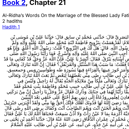
Book
2
,
Chapter
21
Al-Ridha’s Words On the Marriage of the Blessed Lady Fa
2 hadiths
Hadith
1
1 - ا البَصَرِيِّ قالَ: حَدَّثَني مُحَمَّدِ بْنِ سابِق قالَ: حَدَّثَنا عَلِىِّ بْنِ مُوسَى بْنِ
لَقَدْ هَمَمْتُ بِتَزْوِيجِ فَاطِمَةَ ابْنَةِ مُحَمَّدٍ صَلَّى اللهُ عَلَيْهِ وَآلِهِ وَلَمْ
َا رَسُولَ اللَّهِ. قَالَ: هَلْ لَكَ فِي التَّزْوِيجِ؟ قُلْتُ: رَسُولُ اللَّهِ أَعْلَمُ. وَإِذَا هُوَ
ِ النَّبِيَ‏ صَلَّى اللهُ عَلَيْهِ وَآلِهِ وَأَسْرِعْ، فَمَا رَأَيْنَا رَسُولَ اللَّهِ‏ صَلَّى
ِ أَسْنَانِهِ يَبْرُقُ. فَقَالَ: أَبْشِرْ يَا عَلِيُّ، فَإِنَّ اللَّهَ عَزَّ وَجَلَّ قَدْ كَفَانِي مَا قَدْ
َا فَقُلْتُ: مَا سَبَبُ هَذَا السُّنْبُلِ وَالْقَرَنْفُلِ؟ فَقَالَ: إِنَّ اللَّهَ تَبَارَكَ وَتَعَالَى
 وَالطِّيبِ، وَأَمَرَ حُورَ عِينِهَا بِالْقِرَاءَةِ فِيهَا بَسُورَةِ طه وَطَوَاسِينَ وَيس وَحمعسق
ِيِّ بْنِ أَبِي طَالِبٍ رِضًى مِنِّي بَعْضُهُمَا لِبَعْضٍ.ثُمَّ بَعَثَ اللَّهُ تَبَارَكَ وَتَعَالَى
َّهُ تَبَارَكَ وَتَعَالَى مَلَكاً مِنْ مَلائِكَةِ الْجَنَّةِ يُقَالُ لَهُ رَاحِيلُ وَلَيْسَ فِي
رِكُوا عَلَى عَلِيِّ بْنِ أَبِي طَالِبٍ حَبِيبِ مُحَمَّدٍ وَفَاطِمَةَ بِنْتِ مُحَمَّدٍ فَقَدْ
مِمَّا رَأَيْنَا لَهُمَا فِي جِنَانِكَ وَدَارِكَ فَقَالَ عَزَّ وَجَلَّ يَا رَاحِيلُ إِنَّ مِنْ بَرَكَتِي
دِنَ لِعِلْمِي وَدُعَاةً إِلَى دِينِي بِهِمْ أَحْتَجُّ عَلَى خَلْقِي بَعْدَ النَّبِيِّينَ
َا رَضِيَ اللَّهُ لَهَا فَدُونَكَ أَهْلَكَ فَإِنَّكَ أَحَقُّ بِهَا مِنِّي وَلَقَدْ أَخْبَرَنِي جَبْرَئِيلُ‏
 الأَخُ أَنْتَ وَنِعْمَ الْخَتَنُ أَنْتَ وَنِعْمَ الصَّاحِبُ أَنْتَ وَكَفَاكَ بِرِضَى اللَّهِ رِضًى قَالَ
حَبَّهُ أَكْرَمَهُ بِمَا لا عَيْنٌ رَأَتْ وَلا أُذُنٌ سَمِعَتْ فَحَبَاهَا اللَّهُ لَكَ يَا عَلِيُّ فَقَالَ
 بْنِ مُحَمَّدِ بْنِ عِمْران الدَّقَّاق رَضِىَ اللهُ عَنْهُ قالَ: حَدَّثَنا أَحْمَدِ بْنِ يَحْيَى بن
حَمَّد، عَن أَبيهِ عَنْ جَدِّهِ، عَن أَبيهِ، عَن عَلِىِّ بْنِ أَبي طالِب‏ عَلَيْهِ السَّلامُ