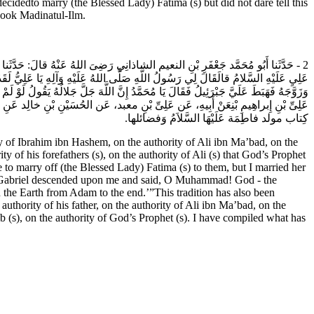
ad decidedto marry (the Blessed Lady) Fatima (s) but did not dare tell this
 book Madinatul-Ilm.
حَدَّثَنا أَبُو مُحَمَّد جَعْفَرِ بْنِ النعيم الشاذانِي رَضِىَ اللهُ عَنْهُ قالَ: حَدَّثَنا أَ
عَلِيِ‏ عَلَيْهِ السَّلامُ قالَ‏قَالَ لِي رَسُولُ اللَّهِ‏ صَلَّى اللهُ عَلَيْهِ وَآلِهِ يَا عَلِيُّ لَقَدْ 
وَزَوَّجَهُ فَهَبَطَ عَلَيَّ جَبْرَئِيلُ فَقَالَ يَا مُحَمَّدُ إِنَّ اللَّهَ جَلَّ جَلالُهُ يَقُولُ لَوْ ل
عَلِىِّ بْنِ إِبراهِيمِ بْنِ‏عَنْ أَبِيهِ، عَن عَلِىِّ بْنِ معبد، عَن الحُسَيْنِ بْنِ خالِد عَن
كِتاب مولد فاطِمَة عَلَيْهَا السَّلاَمُ وَفضائلها.
 of Ibrahim ibn Hashem, on the authority of Ali ibn Ma’bad, on the
y of his forefathers (s), on the authority of Ali (s) that God’s Prophet
to marry off (the Blessed Lady) Fatima (s) to them, but I married her
li. Gabriel descended upon me and said, O Muhammad! God - the
n the Earth from Adam to the end.’”This tradition has also been
thority of his father, on the authority of Ali ibn Ma’bad, on the
lib (s), on the authority of God’s Prophet (s). I have compiled what has