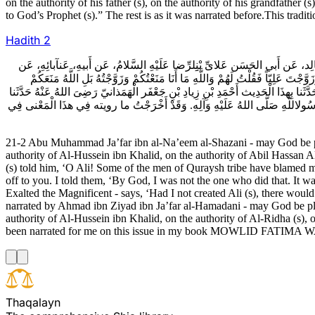
on the authority of his father (s), on the authority of his grandfather (s
to God’s Prophet (s).” The rest is as it was narrated before.This tradi
Hadith
2
2 -  عَن أَبي الحَسَن عَلاىِّ بْنِ‏ِلرِّضا عَلَيْهِ السَّلامُ، عَن أَبيهِ، عَن‏آبائِهِ، عَن
تَ عَلِيّاً فَقُلْتُ لَهُمْ وَاللَّهِ مَا أَنَا مَنَعْتُكُمْ وَزَوَّجْتُهُ بَلِ اللَّهُ مَنَعَكُمْ
 حَدَّثَنا بِهذَا الْحَدِيث أَحْمَدِ بْنِ زِيادِ بْنِ جَعْفَر الْهَمَذانيّ رَضِىَ اللهُ عَنْهُ حَدَّثَنا
َسُولاللَّهِ‏ صَلَّى اللهُ عَلَيْهِ وَآلِهِ. وَقَدْ أَخْرَجْتُ ما رويته فِي هذَا الْمَعْنى فِي
21-2 Abu Muhammad Ja’far ibn al-Na’eem al-Shazani - may God be plea
authority of Al-Hussein ibn Khalid, on the authority of Abil Hassan Ali 
(s) told him, ‘O Ali! Some of the men of Quraysh tribe have blamed me
off to you. I told them, ‘By God, I was not the one who did that. I
Exalted the Magnificent - says, ‘Had I not created Ali (s), there wou
narrated by Ahmad ibn Ziyad ibn Ja’far al-Hamadani - may God be pleas
authority of Al-Hussein ibn Khalid, on the authority of Al-Ridha (s), on
been narrated for me on this issue in my book MOWLID FATI
T
h
a
q
a
l
a
y
n