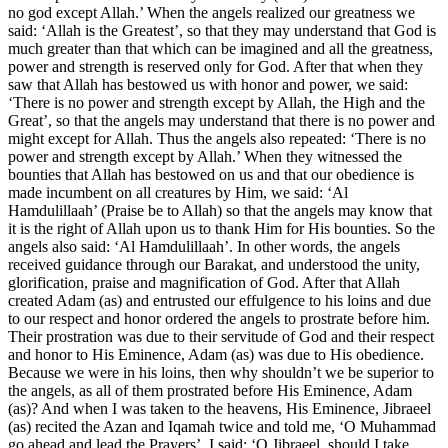
no god except Allah.’ When the angels realized our greatness we
said: ‘Allah is the Greatest’, so that they may understand that God is
much greater than that which can be imagined and all the greatness,
power and strength is reserved only for God. After that when they
saw that Allah has bestowed us with honor and power, we said:
‘There is no power and strength except by Allah, the High and the
Great’, so that the angels may understand that there is no power and
might except for Allah. Thus the angels also repeated: ‘There is no
power and strength except by Allah.’ When they witnessed the
bounties that Allah has bestowed on us and that our obedience is
made incumbent on all creatures by Him, we said: ‘Al
Hamdulillaah’ (Praise be to Allah) so that the angels may know that
it is the right of Allah upon us to thank Him for His bounties. So the
angels also said: ‘Al Hamdulillaah’. In other words, the angels
received guidance through our Barakat, and understood the unity,
glorification, praise and magnification of God. After that Allah
created Adam (as) and entrusted our effulgence to his loins and due
to our respect and honor ordered the angels to prostrate before him.
Their prostration was due to their servitude of God and their respect
and honor to His Eminence, Adam (as) was due to His obedience.
Because we were in his loins, then why shouldn’t we be superior to
the angels, as all of them prostrated before His Eminence, Adam
(as)? And when I was taken to the heavens, His Eminence, Jibraeel
(as) recited the Azan and Iqamah twice and told me, ‘O Muhammad
go ahead and lead the Prayers’, I said: ‘O Jibraeel, should I take