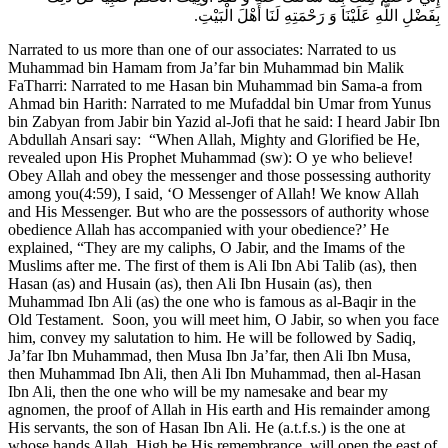
بِفَضْلِ اللَّهِ عَلَيْنَا وَ رَحْمَتِهِ لَنَا أَهْلَ الْبَيْتِ.
Narrated to us more than one of our associates: Narrated to us
Muhammad bin Hamam from Ja’far bin Muhammad bin Malik
FaTharri: Narrated to me Hasan bin Muhammad bin Sama-a from
Ahmad bin Harith: Narrated to me Mufaddal bin Umar from Yunus
bin Zabyan from Jabir bin Yazid al-Jofi that he said: I heard Jabir Ibn
Abdullah Ansari say: “When Allah, Mighty and Glorified be He,
revealed upon His Prophet Muhammad (sw): O ye who believe!
Obey Allah and obey the messenger and those possessing authority
among you(4:59), I said, ‘O Messenger of Allah! We know Allah
and His Messenger. But who are the possessors of authority whose
obedience Allah has accompanied with your obedience?’ He
explained, “They are my caliphs, O Jabir, and the Imams of the
Muslims after me. The first of them is Ali Ibn Abi Talib (as), then
Hasan (as) and Husain (as), then Ali Ibn Husain (as), then
Muhammad Ibn Ali (as) the one who is famous as al-Baqir in the
Old Testament. Soon, you will meet him, O Jabir, so when you face
him, convey my salutation to him. He will be followed by Sadiq,
Ja’far Ibn Muhammad, then Musa Ibn Ja’far, then Ali Ibn Musa,
then Muhammad Ibn Ali, then Ali Ibn Muhammad, then al-Hasan
Ibn Ali, then the one who will be my namesake and bear my
agnomen, the proof of Allah in His earth and His remainder among
His servants, the son of Hasan Ibn Ali. He (a.t.f.s.) is the one at
whose hands Allah, High be His remembrance, will open the east of