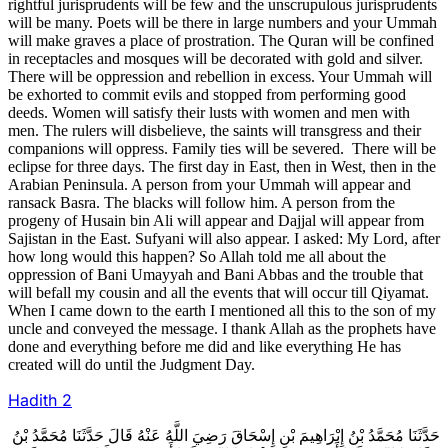
rightful jurisprudents will be few and the unscrupulous jurisprudents
will be many. Poets will be there in large numbers and your Ummah
will make graves a place of prostration. The Quran will be confined
in receptacles and mosques will be decorated with gold and silver.
There will be oppression and rebellion in excess. Your Ummah will
be exhorted to commit evils and stopped from performing good
deeds. Women will satisfy their lusts with women and men with
men. The rulers will disbelieve, the saints will transgress and their
companions will oppress. Family ties will be severed. There will be
eclipse for three days. The first day in East, then in West, then in the
Arabian Peninsula. A person from your Ummah will appear and
ransack Basra. The blacks will follow him. A person from the
progeny of Husain bin Ali will appear and Dajjal will appear from
Sajistan in the East. Sufyani will also appear. I asked: My Lord, after
how long would this happen? So Allah told me all about the
oppression of Bani Umayyah and Bani Abbas and the trouble that
will befall my cousin and all the events that will occur till Qiyamat.
When I came down to the earth I mentioned all this to the son of my
uncle and conveyed the message. I thank Allah as the prophets have
done and everything before me did and like everything He has
created will do until the Judgment Day.
Hadith 2
حَدَّثَنَا مُحَمَّدُ بْنُ إِبْرَاهِيمَ بْنِ إِسْحَاقَ رَضِيَ اللَّهُ عَنْهُ قَالَ حَدَّثَنَا مُحَمَّدُ بْنُ