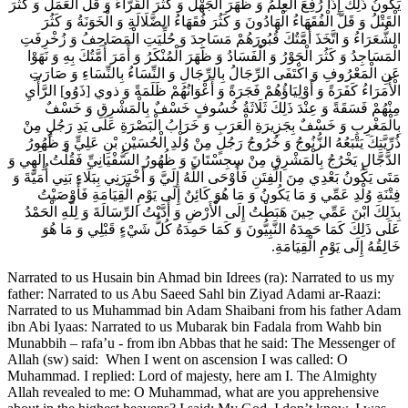
يَكُونُ ذَلِكَ إِذَا رُفِعَ الْعِلْمُ وَ ظَهَرَ الْجَهْلُ وَ كَثُرَ الْقُرَّاءُ وَ قَلَّ الْعَمَلُ وَ كَثُرَ
الْقَتْلُ وَ قَلَّ الْفُقَهَاءُ الْهَادُونَ وَ كَثُرَ فُقَهَاءُ الضَّلَالَةِ وَ الْخَوَنَةُ وَ كَثُرَ
الشُّعَرَاءُ وَ اتَّخَذَ أُمَّتُكَ قُبُورَهُمْ مَسَاجِدَ وَ حُلِّيَتِ الْمَصَاحِفُ وَ زُخْرِفَتِ
الْمَسَاجِدُ وَ كَثُرَ الْجَوْرُ وَ الْفَسَادُ وَ ظَهَرَ الْمُنْكَرُ وَ أَمَرَ أُمَّتُكَ بِهِ وَ نَهَوْا
عَنِ الْمَعْرُوفِ وَ اكْتَفَى الرِّجَالُ بِالرِّجَالِ وَ النِّسَاءُ بِالنِّسَاءِ وَ صَارَتِ
الْأُمَرَاءُ كَفَرَةً وَ أَوْلِيَاؤُهُمْ فَجَرَةً وَ أَعْوَانُهُمْ ظَلَمَةً وَ ذوي [ذَوُو] الرَّأْيِ
مِنْهُمْ فَسَقَةً وَ عِنْدَ ذَلِكَ ثَلَاثَةُ خُسُوفٍ خَسْفٌ بِالْمَشْرِقِ وَ خَسْفٌ
بِالْمَغْرِبِ وَ خَسْفٌ بِجَزِيرَةِ الْعَرَبِ وَ خَرَابُ الْبَصْرَةِ عَلَى يَدِ رَجُلٍ مِنْ
ذُرِّيَّتِكَ يَتْبَعُهُ الزُّنُوجُ وَ خُرُوجُ رَجُلٍ مِنْ وُلْدِ الْحُسَيْنِ بْنِ عَلِيٍّ وَ ظُهُورُ
الدَّجَّالِ‌ يَخْرُجُ بِالْمَشْرِقِ مِنْ سِجِسْتَانَ وَ ظُهُورُ السُّفْيَانِيِّ فَقُلْتُ إِلَهِي وَ
مَتَى يَكُونُ بَعْدِي مِنَ الْفِتَنِ فَأَوْحَى اللَّهُ إِلَيَّ وَ أَخْبَرَنِي بِبَلَاءِ بَنِي أُمَيَّةَ وَ
فِتْنَةِ وُلْدِ عَمِّي وَ مَا يَكُونُ وَ مَا هُوَ كَائِنٌ إِلَى يَوْمِ الْقِيَامَةِ فَأَوْصَيْتُ
بِذَلِكَ ابْنَ عَمِّي حِينَ هَبَطْتُ إِلَى الْأَرْضِ وَ أَدَّيْتُ الرِّسَالَةَ وَ لِلَّهِ الْحَمْدُ
عَلَى ذَلِكَ كَمَا حَمِدَهُ النَّبِيُّونَ وَ كَمَا حَمِدَهُ كُلُّ شَيْ‌ءٍ قَبْلِي وَ مَا هُوَ
خَالِقُهُ إِلَى يَوْمِ الْقِيَامَةِ.
Narrated to us Husain bin Ahmad bin Idrees (ra): Narrated to us my
father: Narrated to us Abu Saeed Sahl bin Ziyad Adami ar-Raazi:
Narrated to us Muhammad bin Adam Shaibani from his father Adam
ibn Abi Iyaas: Narrated to us Mubarak bin Fadala from Wahb bin
Munabbih – rafa’u - from ibn Abbas that he said: The Messenger of
Allah (sw) said: When I went on ascension I was called: O
Muhammad. I replied: Lord of majesty, here am I. The Almighty
Allah revealed to me: O Muhammad, what are you apprehensive