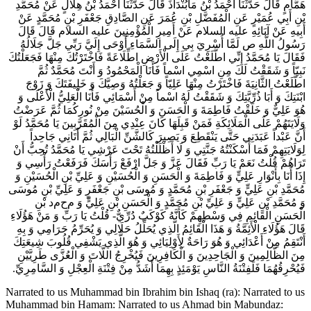
هَمَّامٍ قَالَ حَدَّثَنَا أَحْمَدُ بْنُ مَابُنْدَاذَ قَالَ حَدَّثَنَا أَحْمَدُ بْنُ هِلَالٍ عَنْ مُحَمَّدِ
بْنِ أَبِي عُمَيْرٍ عَنِ الْمُفَضَّلِ بْنِ عُمَرَ عَنِ الصَّادِقِ جَعْفَرِ بْنِ مُحَمَّدٍ عَنْ
أَبِيهِ عَنْ آبَائِهِ عليه السلام عَنْ أَمِيرِ الْمُؤْمِنِينَ عليه السلام قَالَ قَالَ
رَسُولُ اللَّهِ ص‌ لَمَّا أُسْرِيَ بِي إِلَى السَّمَاءِ أَوْحَى إِلَيَّ رَبِّي جَلَّ جَلَالُهُ
فَقَالَ يَا مُحَمَّدُ إِنِّي اطَّلَعْتُ عَلَى الْأَرْضِ اطِّلَاعَةً فَاخْتَرْتُكَ مِنْهَا فَجَعَلْتُكَ
نَبِيّاً وَ شَقَقْتُ لَكَ مِنِ اسْمِي اسْماً فَأَنَا الْمَحْمُودُ وَ أَنْتَ مُحَمَّدٌ ثُمَّ
اطَّلَعْتُ الثَّانِيَةَ فَاخْتَرْتُ مِنْهَا عَلِيّاً وَ جَعَلْتُهُ وَصِيَّكَ وَ خَلِيفَتَكَ وَ زَوْجَ
ابْنَتِكَ وَ أَبَا ذُرِّيَّتِكَ وَ شَقَقْتُ لَهُ اسْماً مِنْ أَسْمَائِي فَأَنَا الْعَلِيُّ الْأَعْلَى وَ
هُوَ عَلِيٌّ وَ خَلَقْتُ فَاطِمَةَ وَ الْحَسَنَ وَ الْحُسَيْنَ مِنْ نُورِكُمَا ثُمَّ عَرَضْتُ
وَلَايَتَهُمْ عَلَى الْمَلَائِكَةِ فَمَنْ قَبِلَهَا كَانَ عِنْدِي مِنَ الْمُقَرَّبِينَ يَا مُحَمَّدُ لَوْ
أَنَّ عَبْداً عَبَدَنِي حَتَّى يَنْقَطِعَ وَ يَصِيرَ كَالشَّنِّ الْبَالِي ثُمَّ أَتَانِي جَاحِداً
لِوَلَايَتِهِمْ فَمَا أَسْكَنْتُهُ جَنَّتِي وَ لَا أَظْلَلْتُهُ تَحْتَ عَرْشِي يَا مُحَمَّدُ تُحِبُّ أَنْ
تَرَاهُمْ قُلْتُ نَعَمْ يَا رَبِّ فَقَالَ عَزَّ وَ جَلَّ ارْفَعْ رَأْسَكَ فَرَفَعْتُ رَأْسِي وَ
إِذَا أَنَا بِأَنْوَارِ عَلِيٍّ وَ فَاطِمَةَ وَ الْحَسَنِ وَ الْحُسَيْنِ وَ عَلِيِّ بْنِ الْحُسَيْنِ وَ
مُحَمَّدِ بْنِ عَلِيٍّ وَ جَعْفَرِ بْنِ مُحَمَّدٍ وَ مُوسَى بْنِ جَعْفَرٍ وَ عَلِيِّ بْنِ مُوسَى
وَ مُحَمَّدِ بْنِ عَلِيٍّ وَ عَلِيِّ بْنِ مُحَمَّدٍ وَ الْحَسَنِ بْنِ عَلِيٍّ وَ م‌ح‌م‌د بْنِ
الْحَسَنِ الْقَائِمِ فِي وَسْطِهِمْ كَأَنَّهُ كَوْكَبٌ دُرِّيٌّ- قُلْتُ يَا رَبِّ وَ مَنْ هَؤُلَاءِ
قَالَ هَؤُلَاءِ الْأَئِمَّةُ وَ هَذَا الْقَائِمُ الَّذِي يُحَلِّلُ حَلَالِي وَ يُحَرِّمُ حَرَامِي وَ بِهِ
أَنْتَقِمُ مِنْ أَعْدَائِي وَ هُوَ رَاحَةٌ لِأَوْلِيَائِي وَ هُوَ الَّذِي يَشْفِي قُلُوبَ شِيعَتِكَ
مِنَ الظَّالِمِينَ وَ الْجَاحِدِينَ وَ الْكَافِرِينَ فَيُخْرِجُ اللَّاتَ وَ الْعُزَّى طَرِيَّيْنِ
فَيُحْرِقُهُمَا فَلَفِتْنَةُ النَّاسِ يَوْمَئِذٍ بِهِمَا أَشَدُّ مِنْ فِتْنَةِ الْعِجْلِ وَ السَّامِرِيِّ.
Narrated to us Muhammad bin Ibrahim bin Ishaq (ra): Narrated to us
Muhammad bin Hamam: Narrated to us Ahmad bin Mabundaz: