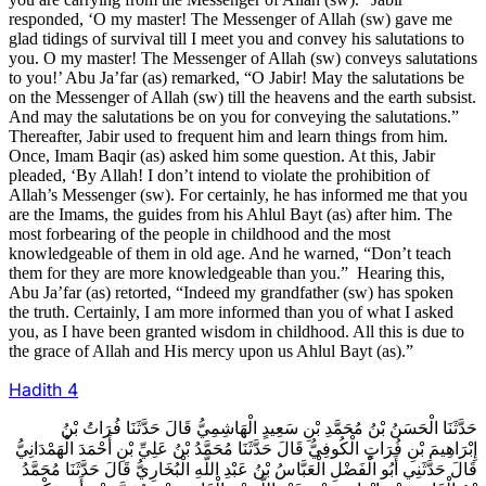
responded, ‘O my master! The Messenger of Allah (sw) gave me
glad tidings of survival till I meet you and convey his salutations to
you. O my master! The Messenger of Allah (sw) conveys salutations
to you!’ Abu Ja’far (as) remarked, “O Jabir! May the salutations be
on the Messenger of Allah (sw) till the heavens and the earth subsist.
And may the salutations be on you for conveying the salutations.”
Thereafter, Jabir used to frequent him and learn things from him.
Once, Imam Baqir (as) asked him some question. At this, Jabir
pleaded, ‘By Allah! I don’t intend to violate the prohibition of
Allah’s Messenger (sw). For certainly, he has informed me that you
are the Imams, the guides from his Ahlul Bayt (as) after him. The
most forbearing of the people in childhood and the most
knowledgeable of them in old age. And he warned, “Don’t teach
them for they are more knowledgeable than you.” Hearing this,
Abu Ja’far (as) retorted, “Indeed my grandfather (sw) has spoken
the truth. Certainly, I am more informed than you of what I asked
you, as I have been granted wisdom in childhood. All this is due to
the grace of Allah and His mercy upon us Ahlul Bayt (as).”
Hadith 4
حَدَّثَنَا الْحَسَنُ بْنُ مُحَمَّدِ بْنِ سَعِيدٍ الْهَاشِمِيُّ قَالَ حَدَّثَنَا فُرَاتُ بْنُ
إِبْرَاهِيمَ بْنِ فُرَاتٍ الْكُوفِيُّ قَالَ حَدَّثَنَا مُحَمَّدُ بْنُ عَلِيِّ بْنِ أَحْمَدَ الْهَمْدَانِيُّ
قَالَ حَدَّثَنِي أَبُو الْفَضْلِ الْعَبَّاسُ بْنُ عَبْدِ اللَّهِ الْبُخَارِيُّ قَالَ حَدَّثَنَا مُحَمَّدُ