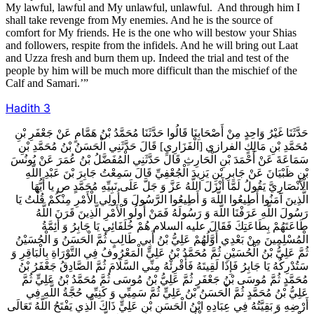
My lawful, lawful and My unlawful, unlawful. And through him I
shall take revenge from My enemies. And he is the source of
comfort for My friends. He is the one who will bestow your Shias
and followers, respite from the infidels. And he will bring out Laat
and Uzza fresh and burn them up. Indeed the trial and test of the
people by him will be much more difficult than the mischief of the
Calf and Samari.’”
Hadith 3
حَدَّثَنَا غَيْرُ وَاحِدٍ مِنْ أَصْحَابِنَا قَالُوا حَدَّثَنَا مُحَمَّدُ بْنُ هَمَّامٍ عَنْ جَعْفَرِ بْنِ
مُحَمَّدِ بْنِ مَالِكٍ الفرازي [الْفَزَارِيِ‌] قَالَ حَدَّثَنِي الْحَسَنُ بْنُ مُحَمَّدِ بْنِ
سَمَاعَةَ عَنْ أَحْمَدَ بْنِ الْحَارِثِ قَالَ حَدَّثَنِي الْمُفَضَّلُ بْنُ عُمَرَ عَنْ يُونُسَ
بْنِ ظَبْيَانَ عَنْ جَابِرِ بْنِ يَزِيدَ الْجُعْفِيِّ قَالَ سَمِعْتُ جَابِرَ بْنَ عَبْدِ اللَّهِ
الْأَنْصَارِيَّ يَقُولُ‌ لَمَّا أَنْزَلَ اللَّهُ عَزَّ وَ جَلَّ عَلَى نَبِيِّهِ مُحَمَّدٍ ص‌ يا أَيُّهَا
الَّذِينَ آمَنُوا أَطِيعُوا اللَّهَ وَ أَطِيعُوا الرَّسُولَ وَ أُولِي الْأَمْرِ مِنْكُمْ‌ قُلْتُ يَا
رَسُولَ اللَّهِ عَرَفْنَا اللَّهَ وَ رَسُولَهُ فَمَنْ أُولُو الْأَمْرِ الَّذِينَ قَرَنَ اللَّهُ
طَاعَتَهُمْ بِطَاعَتِكَ فَقَالَ عليه السلام هُمْ خُلَفَائِي يَا جَابِرُ وَ أَئِمَّةُ
الْمُسْلِمِينَ مِنْ بَعْدِي أَوَّلُهُمْ عَلِيُّ بْنُ أَبِي طَالِبٍ ثُمَّ الْحَسَنُ وَ الْحُسَيْنُ
ثُمَّ عَلِيُّ بْنُ الْحُسَيْنِ ثُمَّ مُحَمَّدُ بْنُ عَلِيٍّ الْمَعْرُوفُ فِي التَّوْرَاةِ بِالْبَاقِرِ وَ
سَتُدْرِكُهُ يَا جَابِرُ فَإِذَا لَقِيتَهُ فَأَقْرِئْهُ مِنِّي السَّلَامَ ثُمَّ الصَّادِقُ جَعْفَرُ بْنُ
مُحَمَّدٍ ثُمَّ مُوسَى بْنُ جَعْفَرٍ ثُمَّ عَلِيُّ بْنُ مُوسَى ثُمَّ مُحَمَّدُ بْنُ عَلِيٍّ ثُمَّ
عَلِيُّ بْنُ مُحَمَّدٍ ثُمَّ الْحَسَنُ بْنُ عَلِيٍّ ثُمَّ سَمِيِّي وَ كَنِيِّي حُجَّةُ اللَّهِ فِي
أَرْضِهِ وَ بَقِيَّتُهُ فِي عِبَادِهِ ابْنُ الْحَسَنِ بْنِ عَلِيٍّ ذَاكَ الَّذِي يَفْتَحُ اللَّهُ تَعَالَى