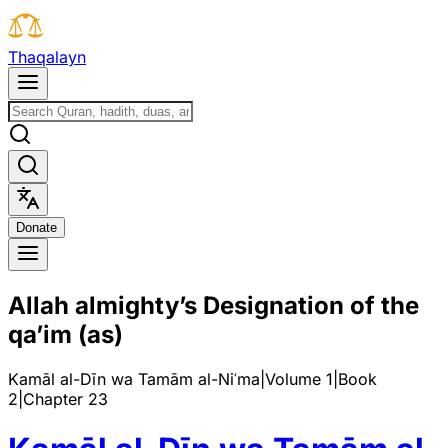
T
h
a
q
a
l
a
y
n
D
o
n
a
t
e
Allah almighty’s Designation of the
qa’im (as)
Kamāl al-Dīn wa Tamām al-Niʿma
|
Volume 1
|
Book
2
|
Chapter
23