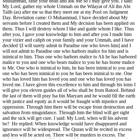
Muhammad, raise your head and ask Me so I may give you. I said:
My Lord, gather my whole Ummah on the Wilayat of Ali ibn Abi
Talib (as) after me so that they meet me at my Pool on Judgment
Day. Revelation came: O Muhammad, I have decided about My
servants before I created them and My decision has been applied on
them. Thus I will destroy whom I like and guide whom I like. Thus
after you, I gave your knowledge to him and after you I made him
your vizier and caliph on your family and your Ummah, and I have
decided \[I will surely admit in Paradise one who loves him] and I
will not admit to Paradise one who harbors malice for him and is
inimical to him. Thus one who harbors malice to Ali he has harbored
malice to you and one who bears malice to you he has borne malice
to Me. One who is inimical to him, he has been inimical to you and
one who has been inimical to you he has been inimical to me. One
who has loved him has loved you and one who has loved you has
loved me. I have given this excellence to him and through his loins I
will give you eleven guides all of who shall be from Batool. Behind
the last of them will pray Isa bin Maryam and he would fill the earth
with justice and equity as it would be fraught with injustice and
oppression. Through him there will be escape from destruction and
salvation from misguidance. Through him the blind will get sight
and the sick will get cure. I said: My Lord, when will his advent
be? He replied: When knowledge would have disappeared and
ignorance will be widespread. The Quran will be recited in excess
and less will be acted on. There will be murders in excess. The