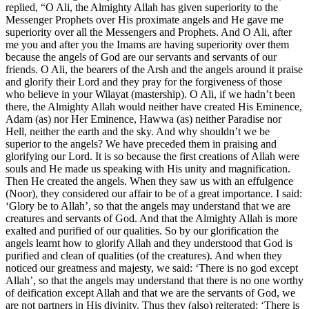
replied, “O Ali, the Almighty Allah has given superiority to the
Messenger Prophets over His proximate angels and He gave me
superiority over all the Messengers and Prophets. And O Ali, after
me you and after you the Imams are having superiority over them
because the angels of God are our servants and servants of our
friends. O Ali, the bearers of the Arsh and the angels around it praise
and glorify their Lord and they pray for the forgiveness of those
who believe in your Wilayat (mastership). O Ali, if we hadn’t been
there, the Almighty Allah would neither have created His Eminence,
Adam (as) nor Her Eminence, Hawwa (as) neither Paradise nor
Hell, neither the earth and the sky. And why shouldn’t we be
superior to the angels? We have preceded them in praising and
glorifying our Lord. It is so because the first creations of Allah were
souls and He made us speaking with His unity and magnification.
Then He created the angels. When they saw us with an effulgence
(Noor), they considered our affair to be of a great importance. I said:
‘Glory be to Allah’, so that the angels may understand that we are
creatures and servants of God. And that the Almighty Allah is more
exalted and purified of our qualities. So by our glorification the
angels learnt how to glorify Allah and they understood that God is
purified and clean of qualities (of the creatures). And when they
noticed our greatness and majesty, we said: ‘There is no god except
Allah’, so that the angels may understand that there is no one worthy
of deification except Allah and that we are the servants of God, we
are not partners in His divinity. Thus they (also) reiterated: ‘There is