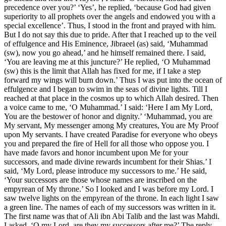
precedence over you?’ ‘Yes’, he replied, ‘because God had given
superiority to all prophets over the angels and endowed you with a
special excellence’. Thus, I stood in the front and prayed with him.
But I do not say this due to pride. After that I reached up to the veil
of effulgence and His Eminence, Jibraeel (as) said, ‘Muhammad
(sw), now you go ahead,’ and he himself remained there. I said,
‘You are leaving me at this juncture?’ He replied, ‘O Muhammad
(sw) this is the limit that Allah has fixed for me, if I take a step
forward my wings will burn down.’ Thus I was put into the ocean of
effulgence and I began to swim in the seas of divine lights. Till I
reached at that place in the cosmos up to which Allah desired. Then
a voice came to me, ‘O Muhammad.’ I said: ‘Here I am My Lord,
You are the bestower of honor and dignity.’ ‘Muhammad, you are
My servant, My messenger among My creatures, You are My Proof
upon My servants. I have created Paradise for everyone who obeys
you and prepared the fire of Hell for all those who oppose you. I
have made favors and honor incumbent upon Me for your
successors, and made divine rewards incumbent for their Shias.’ I
said, ‘My Lord, please introduce my successors to me.’ He said,
‘Your successors are those whose names are inscribed on the
empyrean of My throne.’ So I looked and I was before my Lord. I
saw twelve lights on the empyrean of the throne. In each light I saw
a green line. The names of each of my successors was written in it.
The first name was that of Ali ibn Abi Talib and the last was Mahdi.
I asked, ‘O my Lord, are they my successors after me?’ The reply