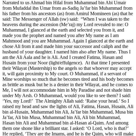
Narrated to us Ahmad bin Hilal from Muhammad bin Abi Umair
from Mufaddal ibn Umar from as-Sadiq Ja’far bin Muhammad from
his father from his ancestors (as) from Amirul Momineen (as) that he
said: The Messenger of Allah (sw) said: “When I was taken to the
heavens during the ascension (Me’raj) my Lord revealed to me: O
Muhammad, I glanced at the earth and selected you from it, and
made you the prophet and named you after My name as I am
Mahmood and you are Muhammad. Again I glanced at the earth and
chose Ali from it and made him your successor and caliph and the
husband of your daughter. I named him also after My name. Thus I
am the Ali Aala and he is Ali. And I created Fatima, Hasan and
Husain from your Noor (light/effulgence). At that time I presented
their Wilayat (Mastership) to the angels so that whoever may accept
it, will gain proximity to My court. O Muhammad, if a servant of
Mine worships so much that he becomes tired and his body becomes
as brittle as musk but he is a denier in their Wilayat, and he comes to
Me, I will not accommodate him in My Paradise and not shade him
under My Arsh. O Muhammad, would you like to see them? I said:
‘Yes, my Lord!’ The Almighty Allah said: ‘Raise your head.’ So I
raised my head and saw the lights of Ali, Fatima, Hasan, Husain, Ali
bin al-Husain, Muhammad bin Ali, Ja’far bin Muhammad, Musa bin
Ja’far, Ali bin Musa, Muhammad bin Ali, Ali bin Muhammad,
Hasan bin Ali and Muhammad bin al-Hasan al-Qaim. And among
them one shone like a brilliant star. I asked: ‘O Lord, who is that?’
He replied, ‘They are the Imams, and he is the Qaim, who will make