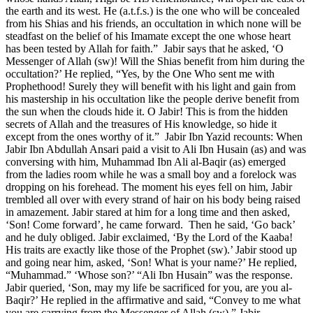
the earth and its west. He (a.t.f.s.) is the one who will be concealed
from his Shias and his friends, an occultation in which none will be
steadfast on the belief of his Imamate except the one whose heart
has been tested by Allah for faith.” Jabir says that he asked, ‘O
Messenger of Allah (sw)! Will the Shias benefit from him during the
occultation?’ He replied, “Yes, by the One Who sent me with
Prophethood! Surely they will benefit with his light and gain from
his mastership in his occultation like the people derive benefit from
the sun when the clouds hide it. O Jabir! This is from the hidden
secrets of Allah and the treasures of His knowledge, so hide it
except from the ones worthy of it.” Jabir Ibn Yazid recounts: When
Jabir Ibn Abdullah Ansari paid a visit to Ali Ibn Husain (as) and was
conversing with him, Muhammad Ibn Ali al-Baqir (as) emerged
from the ladies room while he was a small boy and a forelock was
dropping on his forehead. The moment his eyes fell on him, Jabir
trembled all over with every strand of hair on his body being raised
in amazement. Jabir stared at him for a long time and then asked,
‘Son! Come forward’, he came forward. Then he said, ‘Go back’
and he duly obliged. Jabir exclaimed, ‘By the Lord of the Kaaba!
His traits are exactly like those of the Prophet (sw).’ Jabir stood up
and going near him, asked, ‘Son! What is your name?’ He replied,
“Muhammad.” ‘Whose son?’ “Ali Ibn Husain” was the response.
Jabir queried, ‘Son, may my life be sacrificed for you, are you al-
Baqir?’ He replied in the affirmative and said, “Convey to me what
you are carrying from the Messenger of Allah (sw).” Jabir