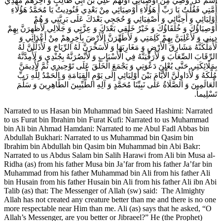
اسْمُ كُلِّ وَصِيٍّ مِنْ أَوْصِيَائِي أَوَّلُهُمْ عَلِيُّ بْنُ أَبِي طَالِبٍ وَ آخِرُهُمْ مَهْدِيُّ
أُمَّتِي فَقُلْتُ يَا رَبِّ أَ هَؤُلَاءِ أَوْصِيَائِي مِنْ بَعْدِي فَنُودِيتُ يَا مُحَمَّدُ هَؤُلَاءِ
أَوْلِيَائِي وَ أَحِبَّائِي وَ أَصْفِيَائِي وَ حُجَجِي بَعْدَكَ عَلَى بَرِيَّتِي وَ هُمْ
أَوْصِيَاؤُكَ وَ خُلَفَاؤُكَ وَ خَيْرُ خَلْقِي بَعْدَكَ وَ عِزَّتِي وَ جَلَالِي لَأُظْهِرَنَّ بِهِمْ
دِينِي وَ لَأُعْلِيَنَّ بِهِمْ كَلِمَتِي وَ لَأُطَهِّرَنَّ الْأَرْضَ بِآخِرِهِمْ مِنْ أَعْدَائِي وَ
لَأُمَلِّكَنَّهُ مَشَارِقَ الْأَرْضِ وَ مَغَارِبَهَا وَ لَأُسَخِّرَنَّ لَهُ الرِّيَاحَ وَ لَأُذَلِّلَنَّ لَهُ
الرِّقَابَ الصِّعَابَ وَ لَأُرَقِّيَنَّهُ فِي الْأَسْبَابِ وَ لَأَنْصُرَنَّهُ بِجُنْدِي وَ لَأُمِدَّنَّهُ
بِمَلَائِكَتِي حَتَّى يُعْلِنَ دَعْوَتِي وَ يَجْمَعَ الْخَلْقَ عَلَى تَوْحِيدِي ثُمَّ لَأُدِيمَنَّ
مُلْكَهُ وَ لَأُدَاوِلَنَّ الْأَيَّامَ بَيْنَ أَوْلِيَائِي إِلَى يَوْمِ الْقِيَامَةِ وَ الْحَمْدُ لِلَّهِ رَبِّ
الْعَالَمِينَ وَ الصَّلَاةُ عَلَى نَبِيِّنَا مُحَمَّدٍ وَ آلِهِ الطَّيِّبِينَ الطَّاهِرِينَ وَ سَلَّمَ
تَسْلِيماً.
Narrated to us Hasan bin Muhammad bin Saeed Hashimi: Narrated
to us Furat bin Ibrahim bin Furat Kufi: Narrated to us Muhammad
bin Ali bin Ahmad Hamdani: Narrated to me Abul Fadl Abbas bin
Abdullah Bukhari: Narrated to us Muhammad bin Qasim bin
Ibrahim bin Abdullah bin Qasim bin Muhammad bin Abi Bakr:
Narrated to us Abdus Salam bin Salih Harawi from Ali bin Musa al-
Ridha (as) from his father Musa bin Ja’far from his father Ja’far bin
Muhammad from his father Muhammad bin Ali from his father Ali
bin Husain from his father Husain bin Ali from his father Ali ibn Abi
Talib (as) that: The Messenger of Allah (sw) said: The Almighty
Allah has not created any creature better than me and there is no one
more respectable near Him than me. Ali (as) says that he asked, “O
Allah’s Messenger, are you better or Jibraeel?” He (the Prophet)