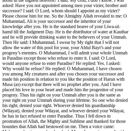
about in the highest heavens? I said: My God, I don’t know. I was
asked: Have you not appointed among men your vizier, brother and
successor? I said: O Lord, whom should I appoint as my vizier?
Please choose him for me. So the Almighty Allah revealed to me: O
Muhammad, Ali is your successor and the inheritor of your
knowledge after you. He is the standard bearer of your Liwa-ul-
hamd till the Judgment Day. He is the distributor of water at Kauthar
and he will provide drinking water to the believers of your Ummah.
Then He said: I Muhammad, I swear by My right that I will not
allow the water of this pool for your, your Ahlul Bayt’s and your
progeny’s enemies. O Muhammad, I will admit your whole Ummah
in Paradise except those who refuse to enter it. I said: O Lord,
would anyone refuse to enter Paradise? He replied: Yes. I asked:
Why would he refuse? He replied: O Muhammad, I have chosen
you among My creatures and after you chosen your successor and
made his position in relation to you like the position of Harun with
Musa (as) except that there will no prophet after you. And I have
placed his love in your heart and made him the progenitor of your
progeny. Thus his right on your Ummah after you is the same as
your right on your Ummah during your lifetime. So one who denied
his right, denied your right. Whoever denied his guardianship
(Wilayat), denied your Wilayat, and whoever denied your Wilayat,
he has in fact refused to enter Paradise. Thus I fell down in
prostration of Allah, the Mighty and Sublime and thanked for those
bounties that Allah had bestowed on me. Then a voice came: