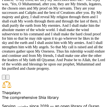
was, ‘Yes, O Muhammad, after you, they are My friends, legatees,
the chosen ones and My proof on My servants. They are your
successors and Caliphs and the best of Creations after you. By My
majesty and glory, I shall reveal My religion through them and I
shall exalt My words through them and through the last of them, I
shall purify the earth from My enemies. And I shall make him the
absolute master of the whole world. I shall make the wind
subservient to his command and I shall make the hard cloud proof
for him so that he may ride upon it to go wherever he likes in the
sky and the earth and I shall assist him with My armies. And I shall
strengthen him with My angels. So that My call is raised and all the
creatures gather upon My Oneness. Thus his rulership would endure
and continue and from My friends, I shall make one after the other
the leaders of My faith till Qiyamat. And Praise be to Allah, the Lord
of the worlds and blessings be upon our prophet, Muhammad and
his purified and chaste progeny.
T
h
a
q
a
l
a
y
n
The comprehensive Shia library
Serving
مؤمنین
since 2019 — an open library of Quran,