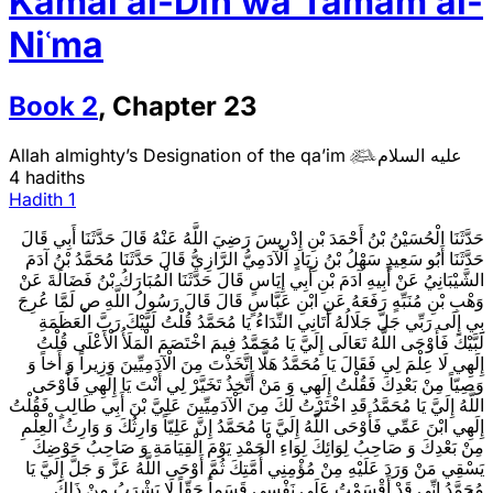
Kamāl al-Dīn wa Tamām al-
Niʿma
Book
2
,
Chapter
23
Allah almighty’s Designation of the qa’im
عليه السلام

4 hadiths
Hadith 1
حَدَّثَنَا الْحُسَيْنُ بْنُ أَحْمَدَ بْنِ إِدْرِيسَ رَضِيَ اللَّهُ عَنْهُ قَالَ حَدَّثَنَا أَبِي قَالَ
حَدَّثَنَا أَبُو سَعِيدٍ سَهْلُ بْنُ زِيَادٍ الْآدَمِيُّ الرَّازِيُّ قَالَ حَدَّثَنَا مُحَمَّدُ بْنُ آدَمَ
الشَّيْبَانِيُ‌ عَنْ أَبِيهِ آدَمَ بْنِ أَبِي إِيَاسٍ قَالَ حَدَّثَنَا الْمُبَارَكُ بْنُ فَضَالَةَ عَنْ
وَهْبِ بْنِ مُنَبِّهٍ رَفَعَهُ عَنِ ابْنِ عَبَّاسٍ قَالَ قَالَ رَسُولُ اللَّهِ ص‌ لَمَّا عُرِجَ
بِي إِلَى رَبِّي جَلَّ جَلَالُهُ أَتَانِي النِّدَاءُ يَا مُحَمَّدُ قُلْتُ لَبَّيْكَ رَبَّ الْعَظَمَةِ
لَبَّيْكَ فَأَوْحَى اللَّهُ تَعَالَى إِلَيَّ يَا مُحَمَّدُ فِيمَ اخْتَصَمَ الْمَلَأُ الْأَعْلَى قُلْتُ
إِلَهِي لَا عِلْمَ لِي فَقَالَ يَا مُحَمَّدُ هَلَّا اتَّخَذْتَ مِنَ الْآدَمِيِّينَ وَزِيراً وَ أَخاً وَ
وَصِيّاً مِنْ بَعْدِكَ فَقُلْتُ إِلَهِي وَ مَنْ أَتَّخِذُ تَخَيَّرْ لِي أَنْتَ يَا إِلَهِي فَأَوْحَى
اللَّهُ إِلَيَّ يَا مُحَمَّدُ قَدِ اخْتَرْتُ لَكَ مِنَ الْآدَمِيِّينَ عَلِيَّ بْنَ أَبِي طَالِبٍ فَقُلْتُ
إِلَهِي ابْنَ عَمِّي فَأَوْحَى اللَّهُ إِلَيَّ يَا مُحَمَّدُ إِنَّ عَلِيّاً وَارِثُكَ وَ وَارِثُ الْعِلْمِ
مِنْ بَعْدِكَ وَ صَاحِبُ لِوَائِكَ لِوَاءِ الْحَمْدِ يَوْمَ الْقِيَامَةِ وَ صَاحِبُ حَوْضِكَ
يَسْقِي مَنْ وَرَدَ عَلَيْهِ مِنْ مُؤْمِنِي أُمَّتِكَ ثُمَّ أَوْحَى اللَّهُ عَزَّ وَ جَلَّ إِلَيَّ يَا
مُحَمَّدُ إِنِّي قَدْ أَقْسَمْتُ عَلَى نَفْسِي قَسَماً حَقّاً لَا يَشْرَبُ مِنْ ذَلِكَ