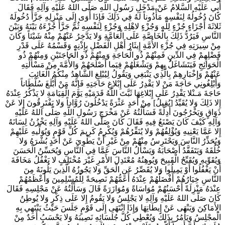
أَبِي‏ عَلَيْهِ السَّلامُ عَنْ مَدْخَلِ رَسُولِ اللَّهِ‏ صَلَّى اللهُ عَلَيْهِ وَآلِهِ فَقَالَ
كَانَ دُخُولُهُ لِنَفْسِهِ مَأْذُوناً لَهُ فِي ذَلِكَ فَإِذَا أَوَى إِلَى مَنْزِلِهِ جَزَّأَ دُخُولَهُ
ثَلاثَةَ أَجْزَاءٍ جُزْءٍ لِلَّهِ وَجُزْءٍ لاهْلِهِ وَجُزْءٍ لِنَفْسِهِ ثُمَّ جَزَّأَ جُزْءَهُ بَيْنَهُ وَبَيْنَ
النَّاسِ فَيَرُدُّ ذَلِكَ بِالْخَاصَّةِ عَلَى الْعَامَّةِ وَلا يَدَّخِرُ عَنْهُمْ مِنْهُ شَيْئاً وَكَانَ
مِنْ سِيرَتِهِ فِي جُزْءِ الأُمَّةِ إِيثَارُ أَهْلِ الْفَضْلِ بِإِذْنِهِ وَقَسْمُهُ عَلَى قَدْرِ
فَضْلِهِمْ فِي الدِّينِ فَمِنْهُمْ ذُو الْحَاجَةِ وَمِنْهُمْ ذُو الْحَاجَتَيْنِ وَمِنْهُمْ ذُو
الْحَوَائِجِ فَيَتَشَاغَلُ بِهِمْ وَيَشْغَلُهُمْ فِيَما أَصْلَحَهُمْ وَالأُمَّةَ مِنْ مَسْأَلَتِهِ
عَنْهُمْ وَإِخْبَارِهِمْ بِالَّذِي يَنْبَغِي وَيَقُولُ لِيُبْلِغِ الشَّاهِدُ مِنْكُمُ الْغَائِبَ
وَأَبْلِغُونِي حَاجَةَ مَنْ لا يَقْدِرُ عَلَى إِبْلاغِ حَاجَتِهِ فَإِنَّهُ مَنْ أَبْلَغَ سُلْطَاناً
حَاجَةَ مَـنْلا يَقْدِرُ عَلَى إِبْلاغِهَا ثَبَّتَ اللَّهُ قَدَمَيْهِ يَوْمَ الْقِيَامَةِ لا يَذْكُرُ عِنْدَهُ
إِلا ذَلِكَ وَلا يُقَيِّدُ [يُقِيلُ‏] مِنْ أَحَدٍ عَثْرَةً يَدْخُلُونَ رُوَّاداً وَلا يَفْتَرِقُونَ إِلا عَنْ
ذَوَاقٍ وَيَخْرُجُونَ أَدِلَّةً فَسَأَلْتُهُ عَنْ مَخْرَجِ رَسُولِ اللَّهِ صَلّى اللهُ عَلَيْهِ
وَآلِهِ كَيْفَ كَانَ يَصْنَعُ فِيهِ فَقَالَ كَانَ‏ صَلَّى اللهُ عَلَيْهِ وَآلِهِ يَخْزُنُ لِسَانَهُ
إِلا عَمَّا يَعْنِيهِ وَيُؤْلِفُهُمْ وَلا يُنَفِّرُهُمْ وَيُكْرِمُ كَرِيمَ كُلِّ قَوْمٍ وَيُوَلِّيهِ عَلَيْهِمْ
وَيُحَذِّرُ النَّاسَ وَيَحْتَرِسُ مِنْهُمْ مِنْ غَيْرِ أَنْ يَطْوِيَ عَنْ أَحَدٍ بُشْرَهُ وَلا
خُلُقَهُ وَيَتَفَقَّدُ أَصْحَابَهُ وَيَسْأَلُ النَّاسَ عَمَّا فِي النَّاسِ وَيُحَسِّنُ الْحَسَنَ
وَيُقَوِّيهِ وَيُقَبِّحُ الْقَبِيحَ وَيُوهِنُهُ مُعْتَدِلَ الأَمْرِ غَيْرَ مُخْتَلِفٍ لا يَغْفُلُ مَخَافَةَ
أَنْ يَغْفُلُوا أَوْ يَمِيلُوا وَلا يُقَصِّرُ عَنِ الْحَقِّ وَلا يَجُوزُهُ الَّذِينَ يَلُونَهُ مِنَ
النَّاسِ خِيَارُهُمْ أَفْضَلُهُمْ عِنْدَهُ أَعَمُّهُمْ نَصِيحَةً لِلْمُسْلِمِينَ وَأَعْظَمُهُمْ
عِنْدَهُ مَنْزِلَةً أَحْسَنُهُمْ مُوَاسَاةً وَمُوَازَرَةً قَالَ وَسَأَلْتُهُ عَنْ مَجْلِسِهِ فَقَالَ
كَانَ‏ صَلَّى اللهُ عَلَيْهِ وَآلِهِ لا يَجْلِسُ وَلا يَقُومُ إِلا عَلَى ذِكْرٍ وَلا يُوطِنُ
الأَمَاكِنَ وَيَنْهَى عَنْ إِيطَانِهَا وَإِذَا انْتَهَى إِلَى قَوْمٍ جَلَسَ حَيْثُ يَنْتَهِي بِهِ
الَْمجْلِسُ وَيَأْمُرُ بِذَلِكَ وَيُعْطِي كُلَّ جُلَسَائِهِ نَصِيبَهُ وَلا يَحْسَبُ أَحَدٌ مِنْ