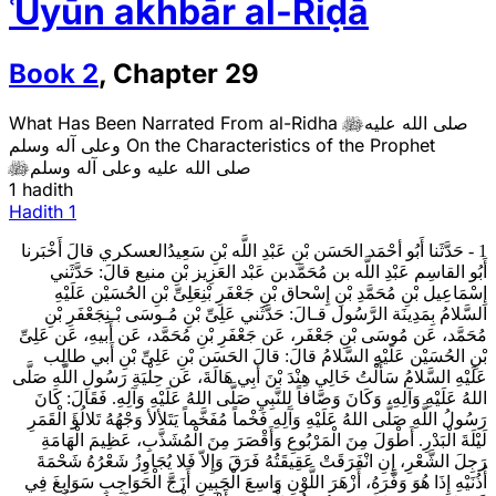
ʿUyūn akhbār al-Riḍā
Book
2
,
Chapter
29
صلى الله عليه
What Has Been Narrated From al-Ridha

On the Characteristics of the Prophet
وعلى آله وسلم
صلى الله عليه وعلى آله وسلم

1 hadith
Hadith
1
1 - حَدَّثَنا أَبُو أحْمَد الحَسَن بْنِ عَبْدِ اللَّه بْنِ سَعِيدُالعسكري قالَ أَخْبَرنا
أَبُو القاسِم عَبْدِ اللَّه بن مُحَمَّدبن عَبْد العَزِيز بْنِ منيع قالَ: حَدَّثَني
إِسْمَاعِيل بْنِ مُحَمَّدِ بْنِ إِسْحاق بْنِ جَعْفَرِ بْنِ‏عَلِىِّ بْنِ الحُسَيْن‏ عَلَيْهِ
السَّلامُ بِمَدِينَة الرَّسُول قـالَ: حَدَّثَني عَلِىِّ بْنِ مُـوسَى بْـنِجَعْفَرِ بْنِ
مُحَمَّد، عَن مُوسَى بْنِ جَعْفَر، عَن جَعْفَرِ بْنِ مُحَمَّد، عَن أَبيهِ، عَن عَلِىِّ
بْنِ الحُسَيْن‏ عَلَيْهِ السَّلامُ قالَ: قالَ الحَسَن بْنِ عَلِىِّ بْنِ أَبي طالِب‏
عَلَيْهِ السَّلامُ سَأَلْتُ خَالِي هِنْدَ بْنَ أَبِي هَالَةَ، عَن حِلْيَةِ رَسُولِ اللَّهِ‏ صَلَّى
اللهُ عَلَيْهِ وَآلِهِ، وَكَانَ وَصَّافاً لِلنَّبِيِ‏ صَلَّى اللهُ عَلَيْهِ وَآلِهِ. فَقَالَ: كَانَ
رَسُولُ اللَّهِ‏ صَلَّى اللهُ عَلَيْهِ وَآلِهِ فَخْماً مُفَخَّماً يَتَلألأ وَجْهُهُ تَلالُؤَ الْقَمَرِ
لَيْلَةَ الْبَدْرِ. أَطْوَلَ مِنَ الْمَرْبُوعِ وَأَقْصَرَ مِنَ الْمُشَذَّبِ، عَظِيمَ الْهَامَةِ
رَجِلَ الشَّعْرِ، إِنِ انْفَرَقَتْ عَقِيقَتُهُ فَرَقَ وَإِلاّ فَلا يُجَاوِزُ شَعْرُهُ شَحْمَةَ
أُذُنَيْهِ إِذَا هُوَ وَفَّرَهُ، أَزْهَرَ اللَّوْنِ وَاسِعَ الْجَبِينِ أَزَجَّ الْحَوَاجِبِ سَوَابِغَ فِي