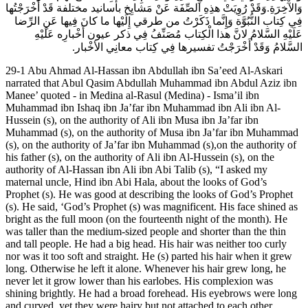
وَالآْخِرَةِ.وَقَدْ رُوِيَتْ هذِهِ الصِّفَة عَنْ مَشايِخ بأسانيد مختلفة قَدْ أَخْرَجْتُها
فِي كِتاب النُّبُوَّة وَإِنَّما ذَكَرْتُ من طرقي إِلَيْها ما كانَ فِيها عَنِ الرِّضا
عَلَيْهِ السَّلامُ لانَّ هذا الْكِتاب مُصَنِّفُ فِي ذكر عيون أَخْبارِه‏ عَلَيْهِ
السَّلامُ وَقَدْ أَخْرَجْتُ تفسيرها فِي كِتاب معانِي الأخْبار.
29-1 Abu Ahmad Al-Hassan ibn Abdullah ibn Sa’eed Al-Askari narrated that Abul Qasim Abdullah Muhammad ibn Abdul Aziz ibn Manee’ quoted - in Medina al-Rasul (Medina) - Isma’il ibn Muhammad ibn Ishaq ibn Ja’far ibn Muhammad ibn Ali ibn Al-Hussein (s), on the authority of Ali ibn Musa ibn Ja’far ibn Muhammad (s), on the authority of Musa ibn Ja’far ibn Muhammad (s), on the authority of Ja’far ibn Muhammad (s),on the authority of his father (s), on the authority of Ali ibn Al-Hussein (s), on the authority of Al-Hassan ibn Ali ibn Abi Talib (s), “I asked my maternal uncle, Hind ibn Abi Hala, about the looks of God’s Prophet (s). He was good at describing the looks of God’s Prophet (s). He said, ‘God’s Prophet (s) was magnificent. His face shined as bright as the full moon (on the fourteenth night of the month). He was taller than the medium-sized people and shorter than the thin and tall people. He had a big head. His hair was neither too curly nor was it too soft and straight. He (s) parted his hair when it grew long. Otherwise he left it alone. Whenever his hair grew long, he never let it grow lower than his earlobes. His complexion was shining brightly. He had a broad forehead. His eyebrows were long and curved, yet they were hairy but not attached to each other. Whenever he (s) got angry, the veins between his eyebrows got swelled up. His nose was slim and slightly raised in the middle. He possessed an illumination which always accompanied him in such a way that whoever did not ponder carefully over him thought he (s) was haughty.His beard was short but bushy. His cheeks were flat and thin. His mouth was big, and his teeth were bright white. He had a thin layer of hair extending from his chest down to his belly button. His neck looked like a silver jar. He had a balanced build. His body was strong, and his chest and stomach were in line with each other. He had wide muscular shoulders. His body was brilliant white. There was a thin layer of hair from his neck down to his belly button, but his lower chest and stomach had no hair. However, his upper chest and shoulders were hairy. His elbows were large, his palms were sturdy, his hands and feet were rough. His hands and legs were coordinated and his bones were straight without any crookedness. The sole of his feet were curved, and his heels were not chubby such that water passed under his feet and was not blocked.When he (s) moved he took firm steps. He leaned to one side slightly, and walked fast but gently as if he was moving fast downhill. When he turned to the right or left, he turned his whole body around. He lowered his eyes and looked to the Earth more than he looked up to the sky. He never stared, and greeted everyone he (s) saw.’Al-Hassan ibn Ali ibn Abi Talib (s) added, ‘I asked him to tell me about the Prophet’s sayings. Hind ibn Abi Hala replied, ‘He (s) was always sad and was continuously thinking. He was never comfortable. He never spoke when not necessary. He was careful about when to start and when to stop talking. He never talked too much or too little. His words were to the point. He never said vulgar things. He always highly valued other people’s kindness and affection, even if it was very little. He never blamed any of them. He neither spoke good of nor spoke bad of the taste of food. He never got angry about the world. However, when there was a question of rights, nothing could stifle his anger until he established the right. He used all of his hand to point to things. He used to turn around his hands when he was surprised. He used to bring his right hand close to his left hand, and touch the palm of his left hand with his right thumb when he spoke. He used to turn his face around when he got angry. He used to look down when he was happy. Most of the time his laughter was just limited to a smile. He looked splendid when he laughed and also his white teeth could be seen.’Al-Hassan ibn Ali ibn Abi Talib (s) added, ‘I hid this from Al-Hussein (s) for sometime, and then narrated it for him. However, I discovered that he (s) had already asked about the Prophet (s). I found out that he (s) had even asked our father (Ali ibn Abi Talib (s)) about the Prophet’s way of coming in, going out, sitting and his looks. He (s) had not left anything out.’Al-Hussein (s) said, ‘I asked my father (s) about God’s Prophet (s) way of coming in. He (s) said, ‘Only the Prophet (s) was allowed to go in and out from his place of entrance. When the Prophet (s) went home, he divided his time into three portions. One portion was for the Sublime God. Another portion was for his family, and the third portion was for himself. He (s) divided his own personal time into two parts - between himself and the people. First the elite entered and then the other people. He never withheld anything from them. Regarding the nation, he (s) preferred the noble ones by giving them a portion of his time according to their degree of nobility in religion. Some had only one request, others had two or more. He attended to their needs and pleased them by saying what would improve their affairs and the affairs of the nation. He also asked them about their health. He (s) would also ask those present to inform those who were absent, and to convey to him (s) the requests ofthe people who had no access to him (s). He (s) said that on the Resurrection Day, God will firmly establish the steps of whoever presents the requests of a needy one who cannot be present before the ruler. Nothing but these needs were presented to him. He did not accept any other thing to be presented there. He (s) always entered like the seeking scout with a full hand and knowing the religion, and left having guided the people.’’Al-Hussein (s) said, ‘I asked my father (s) about how God’s Prophet (s) after he left.’ He (s) said, ‘God’s Prophet (s) kept quiet except about what was relevant to him. He (s) sought the love of the people and never drove the people away from himself. He honored the noblest person in each tribe and appointed him as its head. He avoided the people without them feeling that they were not welcome. He asked about his companions and how they were doing. He asked the people about their affairs. He used to acknowledge good deeds and denounce wicked deeds without any exaggerations or underestimations. He was moderate. He was never negligent, fearing that the people might become negligent or get tired. He never forsook the right. His companions were of the best of the good-doing Muslims. To him the one who did the most good was the noblest. Whoever was more sympathetic and more helpful with others had a higher rank in his opinion.’’Al-Hussein (s) added, ‘I asked my father (s) about his meetings. My father (s) said, ‘The Prophet (s) was always remembering God in his meetings, whether he sat down or stood up. He never held meetings in public places and admonished against doing so. He always took a back seat whenever he attended a meeting. He always recommended this. He always treated his companions equally, so that no one thought that others were more honored than he is. Whenever he had company, he waited until they got up and left the meeting. Whoever asked him for something returned with full hands, or received a gentle verbal response. His manners were the same with everyone. He was like a kind father for the people. Everyone was the same in his sight as far as the right was concerned.His meetings were meetings of patience, shyness, honesty and trustworthiness. No one raised his voice there. No one was disrespected. No one’s faults were divulged. Everyone was humble to others due to piety.They respected the elder ones. They were kind with the younger ones. They preferred the needy to themselves and safeguarded the strangers.’’Al-Hussein (s) added, ‘I asked my father (s) about the way the Prophet (s) treated his companions? My father (s) said, ‘He was always cheerful, good tempered and easy-going. He was neither stern nor was he very harsh. He neither yelled nor did he swear. He never found faults with others. He neither made fun of anyone nor did he praise anyone. He ignored what he disliked. No one got disappointed with him. Those who placed hopes in him were never deprived. He never did the following three things with the people. He never blamed anyone; he never pursued the people’s minor faults or private affairs; and he only talked about things which he hoped deserved a good reward. Everyone was silent whenever he spoke. Others spoke only when he was silent. No one interrupted others’ words in his presence. When someone was talking in his presence, others remained silent until he finished talking, then they continued on. He laughed at whatever made others laugh. He got surprised at whatever made others get surprised. He was patient with strangers who did not talk or act properly. Even his companions sought such people (to assist them). The Prophet (s) used to tell them to assist needy persons who are trying to fulfill their needs when they see them. The Prophet (s) never accepted the praise of those weak in faith or the hypocrites. He never interrupted anyone unless they stopped talking themselves or the time passed by in which case he would get up to leave and the talk ended.’’Al-Hussein (s) added, ‘I asked my father (s) about the silence of God’s Prophet. My father (s) said, ‘The Prophet’s silence was due to four reasons: patience, avoidance and caution, testing and measurement, and thinking. Testing and measurement were done in the form of equally listening to and looking at different people. His thinking concerned the lasting and ephemeral affairs. He was patient and perseverant. He never got angry about anything and lose his temper. He acted with extreme caution in four situations: doing good deeds so that others follow suit; abandoning wicked deeds so that others abandon such deeds too; struggling to improve the affairs of his nation and attempting to do what was for the good of this world and the Herea