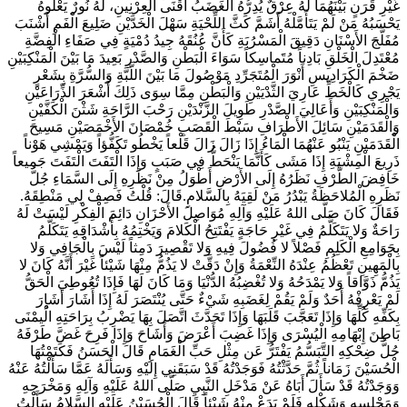
غَيْرِ قَرَنٍ بَيْنَهُمَا لَهُ عِرْقٌ يُدِرُّهُ الْغَضَبُ أَقْنَى الْعِرْنِينِ، لَهُ نُورٌ يَعْلُوهُ
يَحْسَبُهُ مَنْ لَمْ يَتَأَمَّلْهُ أَشَمَّ كَثَّ اللِّحْيَةِ سَهْلَ الْخَدَّيْنِ ضَلِيعَ الْفَمِ أَشْنَبَ
مُفَلَّجَ الأَسْنَانِ دَقِيقَ الْمَسْرُبَةِ كَأَنَّ عُنُقَهُ جِيدُ دُمْيَةٍ فِي صَفَاءِ الْفِضَّةِ
مُعْتَدِلَ الْخَلْقِ بَادِناً مُتََماسِكاً سَوَاءَ الْبَطْنِ وَالصَّدْرِ بَعِيدَ مَا بَيْنَ الْمَنْكِبَيْنِ
ضَخْمَ الْكَرَادِيسِ أَنْوَرَ الْمُتَجَرِّدِ مَوْصُولَ مَا بَيْنَ اللَّبَّةِ وَالسُّرَّةِ بِشَعْرٍ
يَجْرِي كَالْخَطِّ عَارِيَ الثَّدْيَيْنِ وَالْبَطْنِ مِمَّا سِوَى ذَلِكَ أَشْعَرَ الذِّرَاعَيْنِ
وَالْمَنْكِبَيْنِ وَأَعَالِيَ الصَّدْرِ طَوِيلَ الزَّنْدَيْنِ رَحْبَ الرَّاحَةِ شَثْنَ الْكَفَّيْنِ
وَالْقَدَمَيْنِ سَائِلَ الأَطْرَافِ سَبْطَ الْقَصَبِ خُمْصَانَ الأَخْمَصَيْنِ مَسِيحَ
الْقَدَمَيْنِ يَنْبُو عَنْهُمَا الْمَاءُ إِذَا زَالَ زَالَ قَلْعاً يَخْطُو تَكَفُّؤاً وَيَمْشِي هَوْناً
ذَرِيعَ الْمِشْيَةِ إِذَا مَشَى كَأَنَّمَا يَنْحَطُّ فِي صَبَبٍ وَإِذَا الْتَفَتَ الْتَفَتَ جَمِيعاً
خَافِضَ الطَّرْفِ نَظَرُهُ إِلَى الأَرْضِ أَطْوَلُ مِنْ نَظَرِهِ إِلَى السَّمَاءِ جُلُّ
نَظَرِهِ الْمُلاحَظَةُ يَبْدُرُ مَنْ لَقِيَهُ بِالسَّلامِ.قَالَ: قُلْتُ فَصِفْ لِي مَنْطِقَهُ.
فَقَالَ كَانَ‏ صَلَّى اللهُ عَلَيْهِ وَآلِهِ مُوَاصِلَ الأَحْزَانِ دَائِمَ الْفِكْرِ لَيْسَتْ لَهُ
رَاحَةٌ وَلا يَتَكَلَّمُ فِي غَيْرِ حَاجَةٍ يَفْتَتِحُ الْكَلامَ وَيَخْتِمُهُ بِأَشْدَاقِهِ يَتَكَلَّمُ
بِجَوَامِعِ الْكَلِمِ فَصْلاً لا فُضُولَ فِيهِ وَلا تَقْصِيرَ دَمِثاً لَيْسَ بِالْجَافِي وَلا
بِالْمَهِينِ تَعْظُمُ عِنْدَهُ النِّعْمَةُ وَإِنْ دَقَّتْ لا يَذُمُّ مِنْهَا شَيْئاً غَيْرَ أَنَّهُ كَانَ لا
يَذُمُّ ذَوَّاقاً وَلا يَمْدَحُهُ وَلا تُغْضِبُهُ الدُّنْيَا وَمَا كَانَ لَهَا فَإِذَا تُعُوطِيَ الْحَقُّ
لَمْ يَعْرِفْهُ أَحَدٌ وَلَمْ يَقُمْ لِغَضَبِهِ شَيْ‏ءٌ حَتَّى يُنْتَصَرَ لَهُ إِذَا أَشَارَ أَشَارَ
بِكَفِّهِ كُلِّهَا وَإِذَا تَعَجَّبَ قَلَبَهَا وَإِذَا تَحَدَّثَ اتَّصَلَ بِهَا يَضْرِبُ بِرَاحَتِهِ الُْيمْنَى
بَاطِنَ إِبْهَامِهِ الْيُسْرَى وَإِذَا غَضِبَ أَعْرَضَ وَأَشَاحَ وَإِذَا فَرِحَ غَضَّ طَرْفَهُ
جُلُّ ضِحْكِهِ التَّبَسُّمُ يَفْتَرُّ عَن مِثْلِ حَبِّ الْغَمَامِ قَالَ الْحَسَنُ فَكَتَمْتُهَا
الْحُسَيْنَ زَمَاناً ثُمَّ حَدَّثْتُهُ فَوَجَدْتُهُ قَدْ سَبَقَنِي إِلَيْهِ وَسَأَلَهُ عَمَّا سَأَلْتُهُ عَنْهُ
وَوَجَدْتُهُ قَدْ سَأَلَ أَبَاهُ عَنْ مَدْخَلِ النَّبِيِ‏ صَلَّى اللهُ عَلَيْهِ وَآلِهِ وَمَخْرَجِهِ
وَمَجْلِسِهِ وَشَكْلِهِ فَلَمْ يَدَعْ مِنْهُ شَيْئاً قَالَ الْحُسَيْنُ‏ عَلَيْهِ السَّلامُ سَأَلْتُ