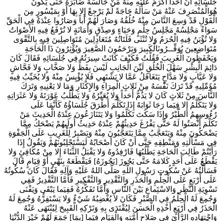
جُلَسَائِهِ أَنَّ أَحَداً أَكْرَمُ عَلَيْهِ مِنْهُ مَنْ جَالَسَهُ صَابَرَهُ حَتَّى يَكُونَ
هُوَالْمُنْصَرِفَ عَنْهُ مَنْ سَأَلَهُ حَاجَةً لَمْ يَرْجِعْ إِلا بِهَا أَوْ بِمَيْسُورٍ مِنَ
الْقَوْلِ قَدْ وَسِعَ النَّاسَ مِنْهُ خُلُقُهُ وَصَارَ لَهُمْ أَباً وَصَارُوا عِنْدَهُ فِي الْحَقِّ
سَوَاءً مَجْلِسُهُ مَجْلِسُ حِلْمٍ وَحَيَاءٍ وَصِدْقٍ وَأَمَانَةٍ لا تُرْفَعُ فِيهِ الأَصْوَاتُ
وَلا تُؤْبَنُ فِيهِ الْحُرَمُ وَلا تُنْثَى فَلَتَاتُهُ مُتَعَادِلِينَ مُتَوَاصِلِينَ فِيهِ بِالتَّقْوَى
مُتَوَاضِعِينَ يُوَقِّــرُونَالْكَبِيرَ وَيَرْحَمُونَ الصَّغِيرَ وَيُؤْثِرُونَ ذَا الْحَاجَةِ
وَيَحْفَظُونَ الْغَرِيبَ فَقُلْتُ فَكَيْفَ كَانَتْ سِيرَتُهُ فِي جُلَسَائِهِ فَقَالَ كَانَ
دَائِمَ الْبِشْرِ سَهْلَ الْخُلُقِ لَيِّنَ الْجَانِبِ لَيْسَ بِفَظٍّ وَلا صَخَّابٍ وَلا فَحَّاشٍ
وَلا عَيَّابٍ وَلا مَدَّاحٍ يَتَغَافَلُ عَمَّا لا يَشْتَهِي فَلا يُؤْيِسُ مِنْهُ وَلا يُخَيِّبُ فِيهِ
مُؤَمِّلِيهِ قَدْ تَرَكَ نَفْسَهُ مِنْ ثَلاثٍ الْمِرَاءِ وَالإِكْثَارِ وَمَا لا يَعْنِيهِ وَتَرَكَ
النَّاسَ مِنْ ثَلاثٍ كَانَ لا يَذُمُّ أَحَداً وَلا يُعَيِّرُهُ وَلا يَطْلُبُ عَوْرَتَهُ وَلا عَثَرَاتِهِ
وَلا يَتَكَلَّمُ إِلا فِيَما رَجَا ثَوَابَهُ إِذَا تَكَلَّمَ أَطْرَقَ جُلَسَاؤُهُ كَأَنَّمَا عَلَى
رُءُوسِهِمُ الطَّيْرُ وَإِذَا سَكَتَ تَكَلَّمُوا وَلا يَتَنَازَعُونَ عِنْدَهُ الْحَدِيثَ مَنْ
تَكَلَّمَ أَنْصَتُوا لَهُ حَتَّى يَفْرُغَ حَدِيثُهُمْ عِنْدَهُ حَدِيثُ أُولَيهُمْ يَضْحَكُ مِمَّا
يَضْحَكُونَ مِنْهُ وَيَتَعَجَّبُ مِمَّا يَتَعَجَّبُونَ مِنْهُ وَيَصْبِرُ لِلْغَرِيبِ عَلَى الْجَفْوَةِ
فِي مَسْأَلَتِهِ وَمَنْطِقِهِ حَتَّى أَنْ كَانَ أَصْحَابُهُ لَيَسْتَجْلِبُونَهُمْ وَيَقُولُ إِذَا
رَأَيْتُمْ طَالِبَ الْحَاجَةِ يَطْلُبُهَا فَارْفِدُوهُ وَلا يَقْبَلُ الثَّنَاءَ إِلا مِنْ مُكَافِئٍ وَلا
يَقْطَعُ عَلَى أَحَدٍ كَلامَهُ حَتَّى يَجُوزَ [يَجُوزَهُ] فَيَقْطَعَهُ بِنَهْيٍ أَوْ قِيَامٍ قَالَ
فَسَأَلْتُهُ عَنْ سُكُوتِ رَسُولِ اللَّهِ‏ صَلَّى اللهُ عَلَيْهِ وَآلِهِ فَقَالَ كَانَ سُكُوتُهُ
عَلَى أَرْبَعٍ عَلَى الْحِلْمِ وَالْحَذَرِ وَالتَّقْدِيرِ وَالتَّفْكِيرِ فَأَمَّا التَّقْدِيرُ فَفِي
تَسْوِيَةِ النَّظَرِ وَالاسْتَِماعِ بَيْنَ النَّاسِ وَأَمَّا تَفَكُّرُهُ فَفِيَما يَبْقَى وَيَفْنَى
وَجُمِعَ لَهُ الْحِلْمُ فِي الصَّبْرِ فَكَانَ لا يُغْضِبُهُ شَيْ‏ءٌ وَلا يَسْتَفِزُّهُ وَجُمِعَ لَهُ
الْحَذَرُ فِي أَرْبَعٍ أَخْذِهِ الْحَسَنَ لِيُقْتَدَى بِهِ وَتَرْكِهِ الْقَبِيحَ لِيُنْتَهَى عَنْهُ
وَاجْتِهَادِهِ الرَّأْيَ فِي صَلاحِ أُمَّتِهِ وَالْقِيَامِ فِيَما [بِمَا] جَمَعَ لَهُمْ خَيْرَ الدُّنْيَا