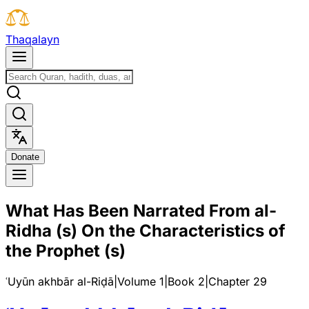
T
h
a
q
a
l
a
y
n
D
o
n
a
t
e
What Has Been Narrated From al-
Ridha (s) On the Characteristics of
the Prophet (s)
ʿUyūn akhbār al-Riḍā
|
Volume 1
|
Book
2
|
Chapter
29