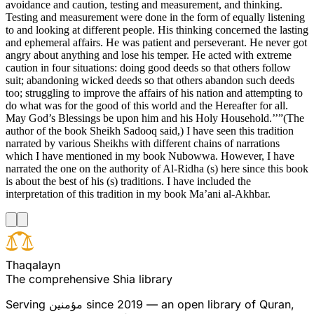
T
h
a
q
a
l
a
y
n
The comprehensive Shia library
since 2019 — an open library of Quran,
مؤمنین
Serving