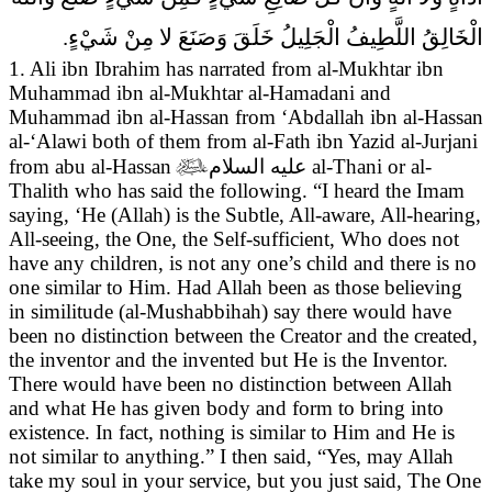
الْخَالِقُ اللَّطِيفُ الْجَلِيلُ خَلَقَ وَصَنَعَ لا مِنْ شَيْ‏ءٍ.
1. Ali ibn Ibrahim has narrated from al-Mukhtar ibn
Muhammad ibn al-Mukhtar al-Hamadani and
Muhammad ibn al-Hassan from ‘Abdallah ibn al-Hassan
al-‘Alawi both of them from al-Fath ibn Yazid al-Jurjani
from abu al-Hassan

عليه السلام
al-Thani or al-
Thalith who has said the following. “I heard the Imam
saying,
‘He (Allah) is the Subtle, All-aware, All-hearing,
All-seeing, the One, the Self-sufficient, Who does not
have any children, is not any one’s child and there is no
one similar to Him. Had Allah been as those believing
in similitude (al-Mushabbihah) say there would have
been no distinction between the Creator and the created,
the inventor and the invented but He is the Inventor.
There would have been no distinction between Allah
and what He has given body and form to bring into
existence. In fact, nothing is similar to Him and He is
not similar to anything.” I then said, “Yes, may Allah
take my soul in your service, but you just said, The One