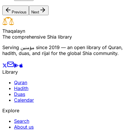
Previous
Next
T
h
a
q
a
l
a
y
n
The comprehensive Shia library
Serving
مؤمنین
since 2019 — an open library of Quran,
hadith, duas, and rijal for the global Shia community.
Library
Quran
Hadith
Duas
Calendar
Explore
Search
About us