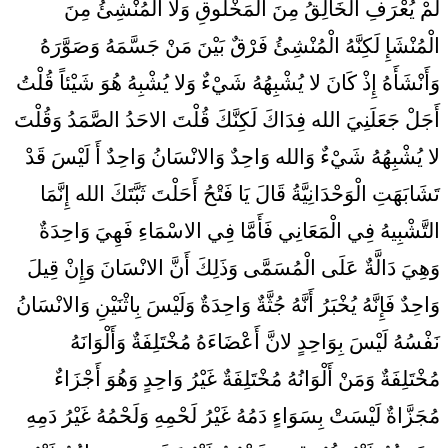
لَمْ يُعْرَفِ الْخَالِقُ مِنَ الْمَخْلُوقِ وَلا الْمُنْشِئُ مِنَ
الْمُنْشَإِ لَكِنَّهُ الْمُنْشِئُ فَرْقٌ بَيْنَ مَنْ جَسَّمَهُ وَصَوَّرَهُ
وَأَنْشَأَهُ إِذْ كَانَ لا يُشْبِهُهُ شَيْ‏ءٌ وَلا يُشْبِهُ هُوَ شَيْئاً قُلْتُ
أَجَلْ جَعَلَنِيَ الله فِدَاكَ لَكِنَّكَ قُلْتَ الاحَدُ الصَّمَدُ وَقُلْتَ
لا يُشْبِهُهُ شَيْ‏ءٌ وَالله وَاحِدٌ وَالانْسَانُ وَاحِدٌ أَ لَيْسَ قَدْ
تَشَابَهَتِ الْوَحْدَانِيَّةُ قَالَ يَا فَتْحُ أَحَلْتَ ثَبَّتَكَ الله إِنَّمَا
التَّشْبِيهُ فِي الْمَعَانِي فَأَمَّا فِي الاسْمَاءِ فَهِيَ وَاحِدَةٌ
وَهِيَ دَالَّةٌ عَلَى الْمُسَمَّى وَذَلِكَ أَنَّ الانْسَانَ وَإِنْ قِيلَ
وَاحِدٌ فَإِنَّهُ يُخْبَرُ أَنَّهُ جُثَّةٌ وَاحِدَةٌ وَلَيْسَ بِاثْنَيْنِ وَالانْسَانُ
نَفْسُهُ لَيْسَ بِوَاحِدٍ لانَّ أَعْضَاءَهُ مُخْتَلِفَةٌ وَأَلْوَانَهُ
مُخْتَلِفَةٌ وَمَنْ أَلْوَانُهُ مُخْتَلِفَةٌ غَيْرُ وَاحِدٍ وَهُوَ أَجْزَاءٌ
مُجَزَّاةٌ لَيْسَتْ بِسَوَاءٍ دَمُهُ غَيْرُ لَحْمِهِ وَلَحْمُهُ غَيْرُ دَمِهِ