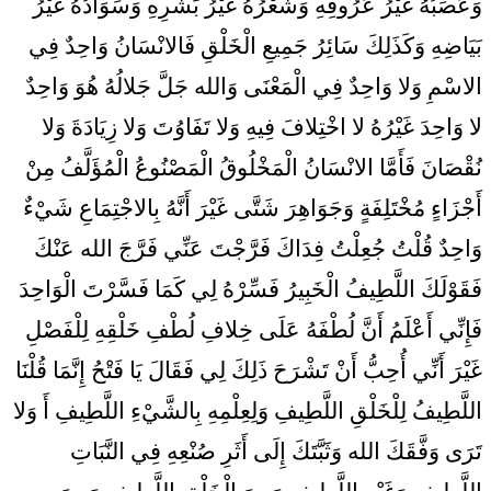
وَعَصَبُهُ غَيْرُ عُرُوقِهِ وَشَعْرُهُ غَيْرُ بَشَرِهِ وَسَوَادُهُ غَيْرُ
بَيَاضِهِ وَكَذَلِكَ سَائِرُ جَمِيعِ الْخَلْقِ فَالانْسَانُ وَاحِدٌ فِي
الاسْمِ وَلا وَاحِدٌ فِي الْمَعْنَى وَالله جَلَّ جَلالُهُ هُوَ وَاحِدٌ
لا وَاحِدَ غَيْرُهُ لا اخْتِلافَ فِيهِ وَلا تَفَاوُتَ وَلا زِيَادَةَ وَلا
نُقْصَانَ فَأَمَّا الانْسَانُ الْمَخْلُوقُ الْمَصْنُوعُ الْمُؤَلَّفُ مِنْ
أَجْزَاءٍ مُخْتَلِفَةٍ وَجَوَاهِرَ شَتَّى غَيْرَ أَنَّهُ بِالاجْتِمَاعِ شَيْ‏ءٌ
وَاحِدٌ قُلْتُ جُعِلْتُ فِدَاكَ فَرَّجْتَ عَنِّي فَرَّجَ الله عَنْكَ
فَقَوْلَكَ اللَّطِيفُ الْخَبِيرُ فَسِّرْهُ لِي كَمَا فَسَّرْتَ الْوَاحِدَ
فَإِنِّي أَعْلَمُ أَنَّ لُطْفَهُ عَلَى خِلافِ لُطْفِ خَلْقِهِ لِلْفَصْلِ
غَيْرَ أَنِّي أُحِبُّ أَنْ تَشْرَحَ ذَلِكَ لِي فَقَالَ يَا فَتْحُ إِنَّمَا قُلْنَا
اللَّطِيفُ لِلْخَلْقِ اللَّطِيفِ وَلِعِلْمِهِ بِالشَّيْ‏ءِ اللَّطِيفِ أَ وَلا
تَرَى وَفَّقَكَ الله وَثَبَّتَكَ إِلَى أَثَرِ صُنْعِهِ فِي النَّبَاتِ