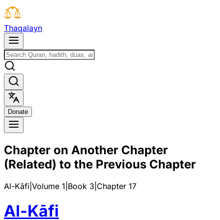
T
h
a
q
a
l
a
y
n
D
o
n
a
t
e
Chapter on Another Chapter
(Related) to the Previous Chapter
Al-Kāfi
|
Volume 1
|
Book
3
|
Chapter
17
Al-Kāfi