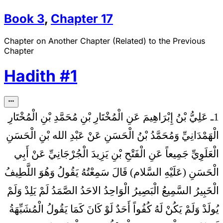
Book
3
,
Chapter
17
Chapter on Another Chapter (Related) to the Previous
Chapter
Hadith
#
1
1ـ عَلِيُّ بْنُ إِبْرَاهِيمَ عَنِ الْمُخْتَارِ بْنِ مُحَمَّدِ بْنِ الْمُخْتَارِ
الْهَمْدَانِيِّ وَمُحَمَّدُ بْنُ الْحَسَنِ عَنْ عَبْدِ الله بْنِ الْحَسَنِ
الْعَلَوِيِّ جَمِيعاً عَنِ الْفَتْحِ بْنِ يَزِيدَ الْجُرْجَانِيِّ عَنْ أَبِي
الْحَسَنِ (عَلَيْهِ السَّلام) قَالَ سَمِعْتُهُ يَقُولُ
وَهُوَ اللَّطِيفُ
الْخَبِيرُ السَّمِيعُ الْبَصِيرُ الْوَاحِدُ الاحَدُ الصَّمَدُ لَمْ يَلِدْ وَلَمْ
يُولَدْ وَلَمْ يَكُنْ لَهُ كُفُواً أَحَدٌ لَوْ كَانَ كَمَا يَقُولُ الْمُشَبِّهَةُ