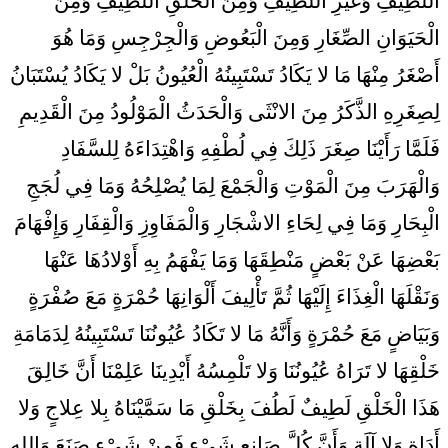
اللَّطِيفِ وَغَيْرِ اللَّطِيفِ وَمِنَ الْخَلْقِ اللَّطِيفِ وَمِنَ
الْحَيَوَانِ الصِّغَارِ وَمِنَ الْبَعُوضِ وَالْجِرْجِسِ وَمَا هُوَ
أَصْغَرُ مِنْهَا مَا لا يَكَادُ تَسْتَبِينُهُ الْعُيُونُ بَلْ لا يَكَادُ يُسْتَبَانُ
لِصِغَرِهِ الذَّكَرُ مِنَ الانْثَى وَالْحَدَثُ الْمَوْلُودُ مِنَ الْقَدِيمِ
فَلَمَّا رَأَيْنَا صِغَرَ ذَلِكَ فِي لُطْفِهِ وَاهْتِدَاءَهُ لِلسَّفَادِ
وَالْهَرَبَ مِنَ الْمَوْتِ وَالْجَمْعَ لِمَا يُصْلِحُهُ وَمَا فِي لُجَجِ
الْبِحَارِ وَمَا فِي لِحَاءِ الاشْجَارِ وَالْمَفَاوِزِ وَالْقِفَارِ وَإِفْهَامَ
بَعْضِهَا عَنْ بَعْضٍ مَنْطِقَهَا وَمَا يَفْهَمُ بِهِ أَوْلادُهَا عَنْهَا
وَنَقْلَهَا الْغِذَاءَ إِلَيْهَا ثُمَّ تَأْلِيفَ أَلْوَانِهَا حُمْرَةٍ مَعَ صُفْرَةٍ
وَبَيَاضٍ مَعَ حُمْرَةٍ وَأَنَّهُ مَا لا تَكَادُ عُيُونُنَا تَسْتَبِينُهُ لِدَمَامَةِ
خَلْقِهَا لا تَرَاهُ عُيُونُنَا وَلا تَلْمِسُهُ أَيْدِينَا عَلِمْنَا أَنَّ خَالِقَ
هَذَا الْخَلْقِ لَطِيفٌ لَطُفَ بِخَلْقِ مَا سَمَّيْنَاهُ بِلا عِلاجٍ وَلا
أَدَاةٍ وَلا آلَةٍ وَأَنَّ كُلَّ صَانِعِ شَيْ‏ءٍ فَمِنْ شَيْ‏ءٍ صَنَعَ وَالله